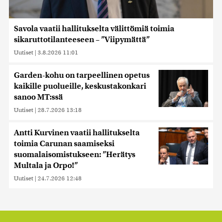
Savola vaatii hallitukselta välittömiä toimia
sikaruttotilanteeseen – ”Viipymättä”
Uutiset
|
3.8.2026 11:01
Garden-kohu on tarpeellinen opetus
kaikille puolueille, keskustakonkari
sanoo MT:ssä
Uutiset
|
28.7.2026 13:18
Antti Kurvinen vaatii hallitukselta
toimia Carunan saamiseksi
suomalaisomistukseen: ”Herätys
Multala ja Orpo!”
Uutiset
|
24.7.2026 12:48