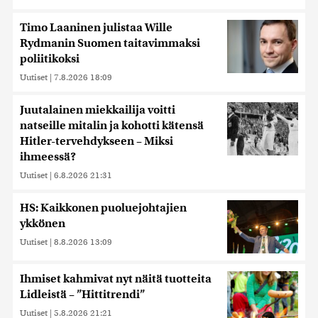
Timo Laaninen julistaa Wille
Rydmanin Suomen taitavimmaksi
poliitikoksi
Uutiset
|
7.8.2026 18:09
Juutalainen miekkailija voitti
natseille mitalin ja kohotti kätensä
Hitler-tervehdykseen – Miksi
ihmeessä?
Uutiset
|
6.8.2026 21:31
HS: Kaikkonen puoluejohtajien
ykkönen
Uutiset
|
8.8.2026 13:09
Ihmiset kahmivat nyt näitä tuotteita
Lidleistä – ”Hittitrendi”
Uutiset
|
5.8.2026 21:21