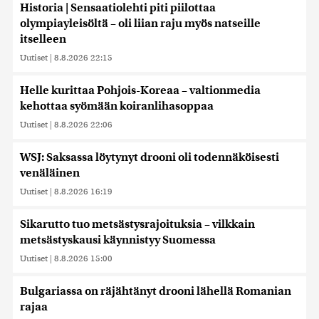
Historia | Sensaatiolehti piti piilottaa
olympiayleisöltä – oli liian raju myös natseille
itselleen
Uutiset
|
8.8.2026 22:15
Helle kurittaa Pohjois-Koreaa – valtionmedia
kehottaa syömään koiranlihasoppaa
Uutiset
|
8.8.2026 22:06
WSJ: Saksassa löytynyt drooni oli todennäköisesti
venäläinen
Uutiset
|
8.8.2026 16:19
Sikarutto tuo metsästysrajoituksia – vilkkain
metsästyskausi käynnistyy Suomessa
Uutiset
|
8.8.2026 15:00
Bulgariassa on räjähtänyt drooni lähellä Romanian
rajaa