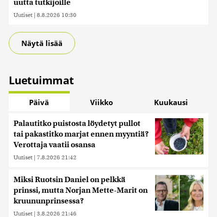
uutta tutkijoille
Uutiset
|
8.8.2026 10:30
Näytä lisää
Luetuimmat
Päivä
Viikko
Kuukausi
Palautitko puistosta löydetyt pullot
tai pakastitko marjat ennen myyntiä?
Verottaja vaatii osansa
Uutiset
|
7.8.2026 21:42
Miksi Ruotsin Daniel on pelkkä
prinssi, mutta Norjan Mette-Marit on
kruununprinsessa?
Uutiset
|
3.8.2026 21:46