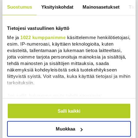
hintaa”
Suostumus
Yksityiskohdat
Mainosasetukset
Tiet
Uutiset
|
6.8.2026 11:56
Tietojesi vastuullinen käyttö
Me ja
1022 kumppanimme
käsittelemme henkilötietojasi,
esim. IP-numeroasi, käyttäen teknologioita, kuten
Uutiset
evästeitä, tallentamaan ja lukemaan tietoa laitteeltasi,
jotta voimme tarjota personoituja mainoksia ja sisältöjä,
Uusimmat
Luetuimmat
tehdä mainosten ja sisältöjen mittauksia, saada
näkemyksiä kohdeyleisöstä sekä tuotekehitykseen
liittyvistä syistä. Voit valita, kuka käyttää tietojasi ja mihin
tarkoituksiin.
Jos sallit, haluamme myös tehdä seuraavia:
Kerätä tietoja maantieteellisestä sijainnistasi,
mahdollisesti muutaman metrin tarkkuudella
Salli kaikki
Tunnistaa laitteesi skannaamalla sen
ominaispiirteitä aktiivisesti (sormenjäljen
Muokkaa
muodostaminen)
Lue lisää siitä, miten henkilötietojasi käsitellään ja miten