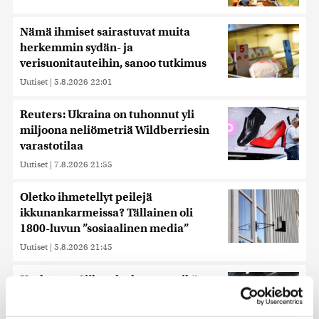
Nämä ihmiset sairastuvat muita
herkemmin sydän- ja
verisuonitauteihin, sanoo tutkimus
Uutiset
|
5.8.2026 22:01
Reuters: Ukraina on tuhonnut yli
miljoona neliömetriä Wildberriesin
varastotilaa
Uutiset
|
7.8.2026 21:55
Oletko ihmetellyt peilejä
ikkunankarmeissa? Tällainen oli
1800-luvun ”sosiaalinen media”
Uutiset
|
5.8.2026 21:45
Keskustan Siika-aho kertoo, mikä
hänestä on Ylen gallupin todellinen
uutinen – ”Kokoomus maksaa siitä