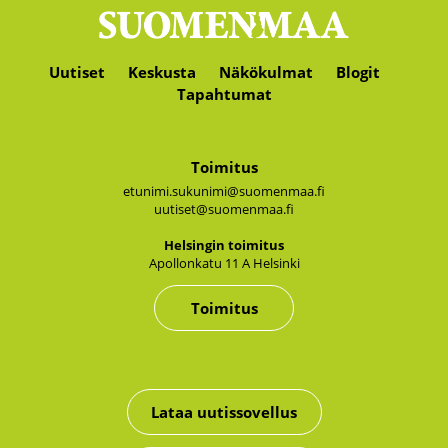
Uutiset
Keskusta
Näkökulmat
Blogit
Tapahtumat
Toimitus
etunimi.sukunimi@suomenmaa.fi
uutiset@suomenmaa.fi
Hel­sin­gin toi­mi­tus
Apol­lon­ka­tu 11 A Hel­sin­ki
Toimitus
Lataa uutissovellus