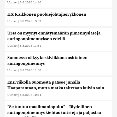
Uutiset
|
8.8.2026 14:40
HS: Kaikkonen puoluejohtajien ykkönen
Uutiset
|
8.8.2026 13:09
Ursa on myynyt ennätysmäärän pimennyslaseja
auringonpimennyksen edellä
Uutiset
|
8.8.2026 11:31
Suomessa näkyy keskiviikkona osittainen
auringonpimennys
Uutiset
|
8.8.2026 11:30
Ensi viikolla Suomesta pääsee junalla
Haaparantaan, mutta matka taitetaan kuivin suin
Uutiset
|
8.8.2026 10:44
”Se tuntuu maailmanlopulta” – Täydellinen
auringonpimennys kiehtoo turisteja ja paljastaa