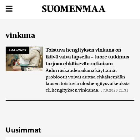
vinkuna
Toistuva hengityksen vinkuna on
Lääketiede
ikävä vaiva lapsella – tuore tutkimus
tarjoaa ehkäisevän ratkaisun
Äidin raskaudenaikana käyttämät
probiootit voivat auttaa ehkäisemään
lapsen toistuvia uloshengitysvaikeuksia
eli hengityksen vinkunaa...
7.9.2023 21:31
Uusimmat