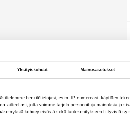
Yksityiskohdat
Mainosasetukset
äsittelemme henkilötietojasi, esim. IP-numeroasi, käyttäen teknol
a laitteeltasi, jotta voimme tarjota personoituja mainoksia ja sis
näkemyksiä kohdeyleisöstä sekä tuotekehitykseen liittyvistä syist
.