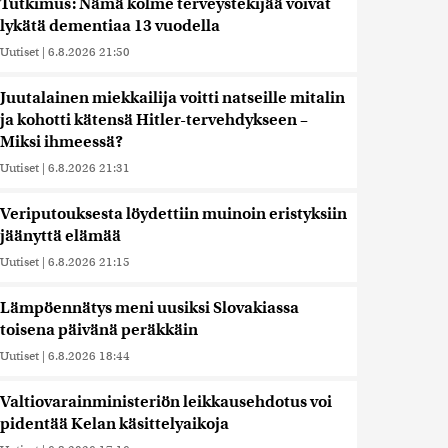
Tutkimus: Nämä kolme terveystekijää voivat
lykätä dementiaa 13 vuodella
Uutiset
|
6.8.2026 21:50
Juutalainen miekkailija voitti natseille mitalin
ja kohotti kätensä Hitler-tervehdykseen –
Miksi ihmeessä?
Uutiset
|
6.8.2026 21:31
Veriputouksesta löydettiin muinoin eristyksiin
jäänyttä elämää
Uutiset
|
6.8.2026 21:15
Lämpöennätys meni uusiksi Slovakiassa
toisena päivänä peräkkäin
Uutiset
|
6.8.2026 18:44
Valtiovarainministeriön leikkausehdotus voi
pidentää Kelan käsittelyaikoja