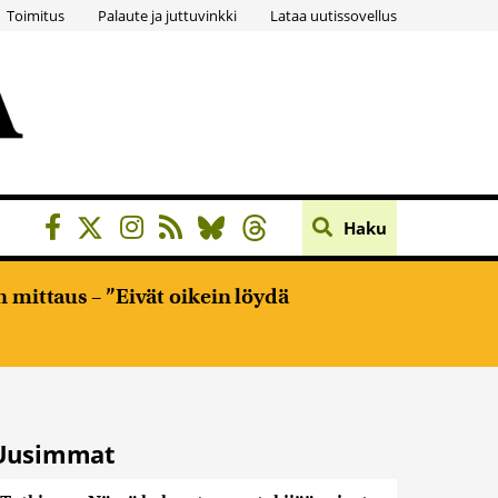
Toimitus
Palaute ja juttuvinkki
Lataa uutissovellus
Haku
 mittaus – ”Eivät oikein löydä
Uusimmat