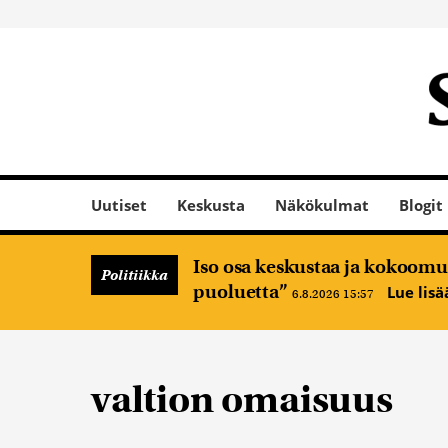
Uutiset
Keskusta
Näkökulmat
Blogit
Iso osa keskustaa ja kokoomus
Politiikka
puoluetta”
Lue lis
6.8.2026 15:57
valtion omaisuus