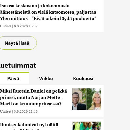
Iso osa keskustaa ja kokoomusta
äänestäneistä on vielä katsomossa, paljastaa
Ylen mittaus – ”Eivät oikein löydä puoluetta”
Uutiset
|
6.8.2026 15:57
Näytä lisää
Luetuimmat
Päivä
Viikko
Kuukausi
Miksi Ruotsin Daniel on pelkkä
prinssi, mutta Norjan Mette-
Marit on kruununprinsessa?
Uutiset
|
3.8.2026 21:46
Ihmiset kahmivat nyt näitä