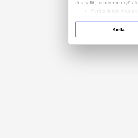
Jos sallit, haluamme myös t
Kerätä tietoja maantie
Tunnistaa laitteesi s
Lue lisää siitä, miten henkilö
Kiellä
suostumustasi tai peruuttaa 
Käytämme evästeitä tarjoama
ja kävijämäärämme analysoim
kumppaneillemme tietoja siitä
olet antanut heille tai joita 