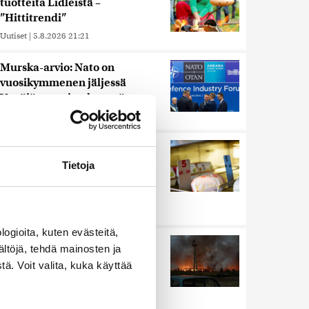
tuotteita Lidleistä –
”Hittitrendi”
Uutiset
|
5.8.2026 21:21
Murska-arvio: Nato on
vuosikymmenen jäljessä
Venäjän suorituskyvystä
Uutiset
|
5.8.2026 22:15
Nämä ihmiset sairastuvat
muita herkemmin sydän- ja
Tietoja
verisuonitauteihin, sanoo
tutkimus
Uutiset
|
5.8.2026 22:01
ogioita, kuten evästeitä,
Ukrainan mukaan yhtään
ältöjä, tehdä mainosten ja
Venäjän ohjusta ei kyetty
ä. Voit valita, kuka käyttää
pudottamaan iskussa, jossa
kuoli toistakymmentä ihmistä
Uutiset
|
5.8.2026 9:21