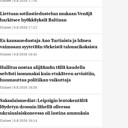
Uutiset
|
6.8.2026 17:16
Liettuan sotilastiedustelun mukaan Venäjä
harkitsee hyökkäyksiä Baltiaan
Uutiset
|
6.8.2026 17:12
Ex-kansanedustaja Ano Turtiaista ja hänen
vaimoaan syytetään törkeistä talousrikoksista
Uutiset
|
6.8.2026 16:45
Hallitus nostaa alijäämän tällä kaudella
selvästi isommaksi kuin etukäteen arvioitiin,
huomauttaa politiikan vaikuttaja
Uutiset
|
6.8.2026 16:20
Saksalaismediat: Leipzigin lentokentältä
löydetyn droonin lähellä olleessa
ukrainalaiskoneessa oli lastina ammuksia
Uutiset
|
6.8.2026 16:14