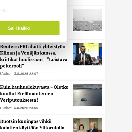
ella
Harva tajusi Hitlerin
ostaminen)
olympialaisissa, mitä pinnan
alla kyti
ossa
. Voit muuttaa
Salli kaikki
Uutiset
|
5.8.2026 21:41
Reuters: FBI aloitti yhteistyön
 ominaisuuksien tukemiseen
Kiinan ja Venäjän kanssa,
tiikka-alan
kriitikot huolissaan – ”Loistava
ietoja muihin tietoihin, joita
peiterooli”
 myös siirtää ulkomaille.
Uutiset
|
5.8.2026 22:07
Kuin kauhuelokuvasta – Oletko
kuullut Etelämantereen
Veriputouksesta?
Uutiset
|
5.8.2026 23:00
Ruotsin kuningas vihkii
kalatien käyttöön Ylitorniolla