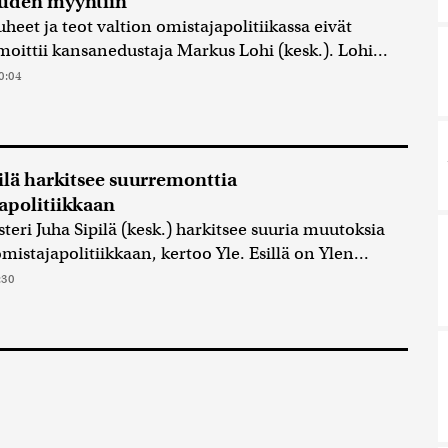
uden myyntiin
heet ja teot valtion omistajapolitiikassa eivät
moittii kansanedustaja Markus Lohi (kesk.). Lohi...
0:04
pilä harkitsee suurremonttia
apolitiikkaan
teri Juha Sipilä (kesk.) harkitsee suuria muutoksia
mistajapolitiikkaan, kertoo Yle. Esillä on Ylen...
:30