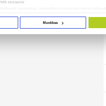
ehdä seuraavia:
teellisestä sijainnistasi, mahdollisesti muutaman metrin tarkkuud
kannaamalla sen ominaispiirteitä aktiivisesti (sormenjäljen muod
tietojasi käsitellään ja miten voit määrittää asetuksesi
tiedot-osi
Muokkaa
sen milloin vain evästeilmoituksessa.
mme sisällön ja mainosten räätälöimiseen, sosiaalisen median
iseen. Lisäksi jaamme sosiaalisen median, mainosalan ja analy
, miten käytät sivustoamme. Kumppanimme voivat yhdistää näitä t
on kerätty, kun olet käyttänyt heidän palvelujaan. Tietoja saatetaan