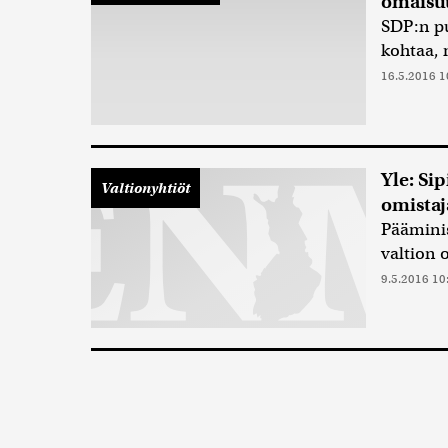
omaisu
SDP:n pu
kohtaa, 
16.5.2016 1
Yle: Si
Valtionyhtiöt
omistaj
Pääminis
valtion o
9.5.2016 10