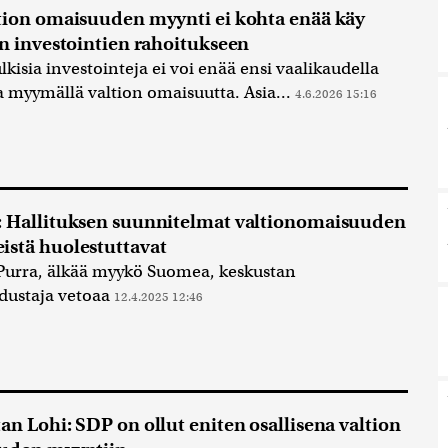
tion omaisuuden myynti ei kohta enää käy
en investointien rahoitukseen
lkisia investointeja ei voi enää ensi vaalikaudella
a myymällä valtion omaisuutta. Asia...
4.6.2026 15:16
 Hallituksen suunnitelmat valtionomaisuuden
stä huolestuttavat
Purra, älkää myykö Suomea, keskustan
dustaja vetoaa
12.4.2025 12:46
an Lohi: SDP on ollut eniten osallisena valtion