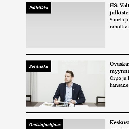
HS: Val
Politiikka
julkist
Suuria ju
rahoitta
Ovaska:
Politiikka
myynnei
Orpo ja 
kansane
Keskust
Omistajaohjaus