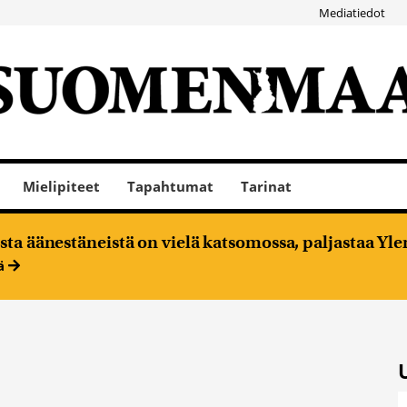
Mediatiedot
Mielipiteet
Tapahtumat
Tarinat
ta äänestäneistä on vielä katsomossa, paljastaa Ylen
ää