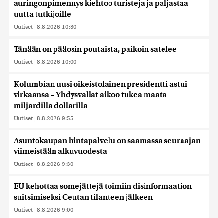
auringonpimennys kiehtoo turisteja ja paljastaa
uutta tutkijoille
Uutiset
|
8.8.2026 10:30
Tänään on pääosin poutaista, paikoin satelee
Uutiset
|
8.8.2026 10:00
Kolumbian uusi oikeistolainen presidentti astui
virkaansa – Yhdysvallat aikoo tukea maata
miljardilla dollarilla
Uutiset
|
8.8.2026 9:55
Asuntokaupan hintapalvelu on saamassa seuraajan
viimeistään alkuvuodesta
Uutiset
|
8.8.2026 9:30
EU kehottaa somejättejä toimiin disinformaation
suitsimiseksi Ceutan tilanteen jälkeen
Uutiset
|
8.8.2026 9:00