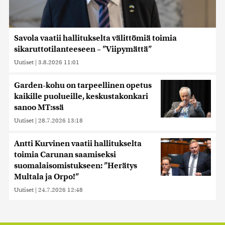
Savola vaatii hallitukselta välittömiä toimia
sikaruttotilanteeseen – ”Viipymättä”
Uutiset
|
3.8.2026 11:01
Garden-kohu on tarpeellinen opetus
kaikille puolueille, keskustakonkari
sanoo MT:ssä
Uutiset
|
28.7.2026 13:18
Antti Kurvinen vaatii hallitukselta
toimia Carunan saamiseksi
suomalaisomistukseen: ”Herätys
Multala ja Orpo!”
Uutiset
|
24.7.2026 12:48