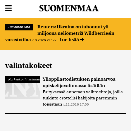
Reuters: Ukraina on tuhonnut yli
Ukrainan sota
miljoona neliömetriä Wildberriesin
Lue lisää
varastotilaa
7.8.2026 21:55
valintakokeet
Ylioppilastodistuksen painoarvoa
Korkeakouluvalinnat
opiskelijavalinnassa lisätään
Esityksessä annetaan vaihtoehtoja, joilla
tutkinto erottelisi hakijoita paremmin
toisistaan
4.11.2016 17:00