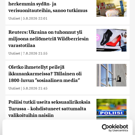
herkemmin sydän- ja
verisuonitauteihin, sanoo tutkimus
Uutiset
|
5.8.2026 22:01
Reuters: Ukraina on tuhonnut yli
miljoona neliömetriä Wildberriesin
varastotilaa
Uutiset
|
7.8.2026 21:55
Oletko ihmetellyt peilejä
ikkunankarmeissa? Tällainen oli
1800-luvun ”sosiaalinen media”
Uutiset
|
5.8.2026 21:45
Poliisi tutkii useita seksuaalirikoksia
Turussa – kohdistuneet sattumalta
valikoituihin naisiin
Uutiset
|
7.8.2026 10:55