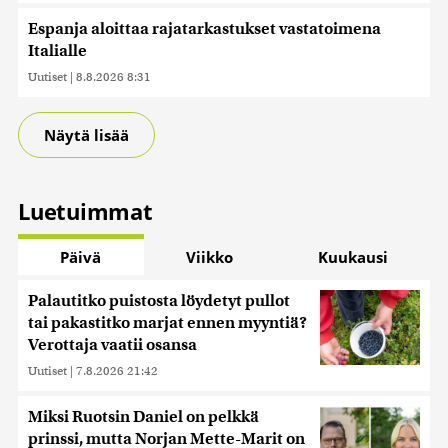
Espanja aloittaa rajatarkastukset vastatoimena
Italialle
Uutiset
|
8.8.2026 8:31
Näytä lisää
Luetuimmat
Päivä
Viikko
Kuukausi
Palautitko puistosta löydetyt pullot
tai pakastitko marjat ennen myyntiä?
Verottaja vaatii osansa
Uutiset
|
7.8.2026 21:42
Miksi Ruotsin Daniel on pelkkä
prinssi, mutta Norjan Mette-Marit on