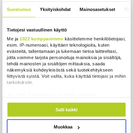
Keskustan Siika-aho kertoo, mikä
hänestä on Ylen gallupin todellinen
Suostumus
Yksityiskohdat
Mainosasetukset
Tiet
uutinen – ”Kokoomus maksaa siitä
hintaa”
Uutiset
|
6.8.2026 11:56
Tietojesi vastuullinen käyttö
Me ja
1022 kumppanimme
käsittelemme henkilötietojasi,
esim. IP-numeroasi, käyttäen teknologioita, kuten
evästeitä, tallentamaan ja lukemaan tietoa laitteeltasi,
jotta voimme tarjota personoituja mainoksia ja sisältöjä,
Uutiset
tehdä mainosten ja sisältöjen mittauksia, saada
näkemyksiä kohdeyleisöstä sekä tuotekehitykseen
liittyvistä syistä. Voit valita, kuka käyttää tietojasi ja mihin
Uusimmat
Luetuimmat
tarkoituksiin.
Jos sallit, haluamme myös tehdä seuraavia:
Kerätä tietoja maantieteellisestä sijainnistasi,
mahdollisesti muutaman metrin tarkkuudella
Salli kaikki
Tunnistaa laitteesi skannaamalla sen
ominaispiirteitä aktiivisesti (sormenjäljen
Muokkaa
muodostaminen)