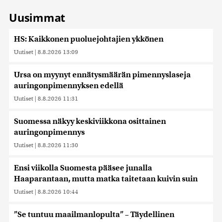
Uusimmat
HS: Kaikkonen puoluejohtajien ykkönen
Uutiset
|
8.8.2026 13:09
Ursa on myynyt ennätysmäärän pimennyslaseja
auringonpimennyksen edellä
Uutiset
|
8.8.2026 11:31
Suomessa näkyy keskiviikkona osittainen
auringonpimennys
Uutiset
|
8.8.2026 11:30
Ensi viikolla Suomesta pääsee junalla
Haaparantaan, mutta matka taitetaan kuivin suin
Uutiset
|
8.8.2026 10:44
”Se tuntuu maailmanlopulta” – Täydellinen