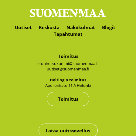
Uutiset
Keskusta
Näkökulmat
Blogit
Tapahtumat
Toimitus
etunimi.sukunimi@suomenmaa.fi
uutiset@suomenmaa.fi
Hel­sin­gin toi­mi­tus
Apol­lon­ka­tu 11 A Hel­sin­ki
Toimitus
Lataa uutissovellus