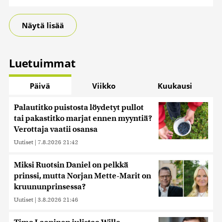
Näytä lisää
Luetuimmat
Päivä
Viikko
Kuukausi
Palautitko puistosta löydetyt pullot
tai pakastitko marjat ennen myyntiä?
Verottaja vaatii osansa
Uutiset
|
7.8.2026 21:42
Miksi Ruotsin Daniel on pelkkä
prinssi, mutta Norjan Mette-Marit on
kruununprinsessa?
Uutiset
|
3.8.2026 21:46