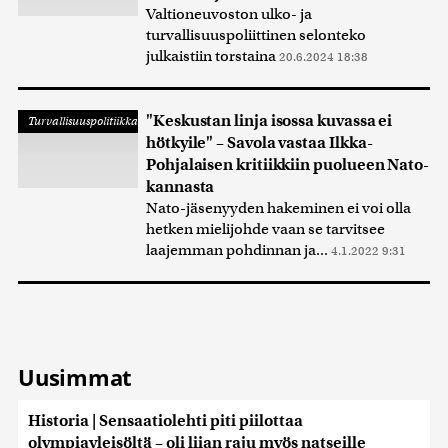
Valtioneuvoston ulko- ja
turvallisuuspoliittinen selonteko
julkaistiin torstaina
20.6.2024 18:38
"Keskustan linja isossa kuvassa ei
Turvallisuuspolitiikka
hötkyile" – Savola vastaa Ilkka-
Pohjalaisen kritiikkiin puolueen Nato-
kannasta
Nato-jäsenyyden hakeminen ei voi olla
hetken mielijohde vaan se tarvitsee
laajemman pohdinnan ja...
4.1.2022 9:31
Uusimmat
Historia | Sensaatiolehti piti piilottaa
olympiayleisöltä – oli liian raju myös natseille