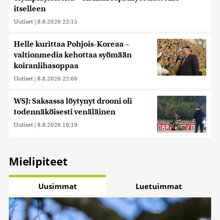
kerätty, kun olet käyttänyt heidän palvelujaan. Tietoja
itselleen
saatetaan myös siirtää ulkomaille.
Uutiset
|
8.8.2026 22:15
Helle kurittaa Pohjois-Koreaa –
valtionmedia kehottaa syömään
koiranlihasoppaa
Uutiset
|
8.8.2026 22:06
WSJ: Saksassa löytynyt drooni oli
todennäköisesti venäläinen
Uutiset
|
8.8.2026 16:19
Mielipiteet
Uusimmat
Luetuimmat