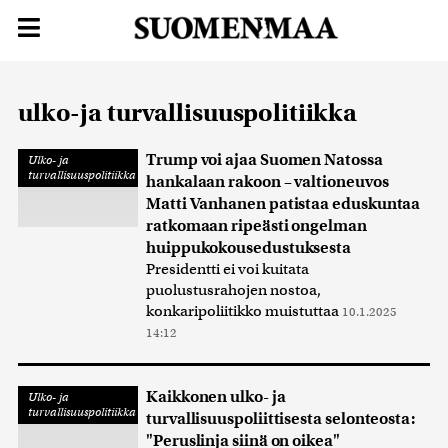
ulko-ja turvallisuuspolitiikka
Trump voi ajaa Suomen Natossa
Ulko- ja
turvallisuuspolitiikka
hankalaan rakoon – valtioneuvos
Matti Vanhanen patistaa eduskuntaa
ratkomaan ripeästi ongelman
huippukokousedustuksesta
Presidentti ei voi kuitata
puolustusrahojen nostoa,
konkaripoliitikko muistuttaa
10.1.2025
14:12
Kaikkonen ulko- ja
Ulko- ja
turvallisuuspolitiikka
turvallisuuspoliittisesta selonteosta:
"Peruslinja siinä on oikea"