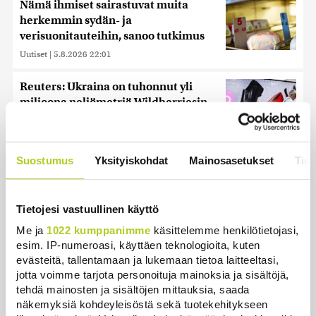
Nämä ihmiset sairastuvat muita
herkemmin sydän- ja
verisuonitauteihin, sanoo tutkimus
Uutiset
|
5.8.2026 22:01
Reuters: Ukraina on tuhonnut yli
miljoona neliömetriä Wildberriesin
varastotilaa
Uutiset
|
7.8.2026 21:55
Suostumus
Yksityiskohdat
Mainosasetukset
Tiet
Oletko ihmetellyt peilejä
ikkunankarmeissa? Tällainen oli
1800-luvun ”sosiaalinen media”
Tietojesi vastuullinen käyttö
Uutiset
|
5.8.2026 21:45
Me ja
1022 kumppanimme
käsittelemme henkilötietojasi,
esim. IP-numeroasi, käyttäen teknologioita, kuten
Keskustan Siika-aho kertoo, mikä
evästeitä, tallentamaan ja lukemaan tietoa laitteeltasi,
hänestä on Ylen gallupin todellinen
jotta voimme tarjota personoituja mainoksia ja sisältöjä,
uutinen – ”Kokoomus maksaa siitä
tehdä mainosten ja sisältöjen mittauksia, saada
hintaa”
näkemyksiä kohdeyleisöstä sekä tuotekehitykseen
Uutiset
|
6.8.2026 11:56