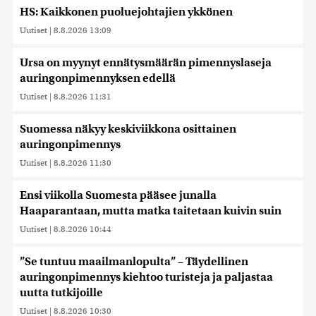
HS: Kaikkonen puoluejohtajien ykkönen
Uutiset
|
8.8.2026 13:09
Ursa on myynyt ennätysmäärän pimennyslaseja
auringonpimennyksen edellä
Uutiset
|
8.8.2026 11:31
Suomessa näkyy keskiviikkona osittainen
auringonpimennys
Uutiset
|
8.8.2026 11:30
Ensi viikolla Suomesta pääsee junalla
Haaparantaan, mutta matka taitetaan kuivin suin
Uutiset
|
8.8.2026 10:44
”Se tuntuu maailmanlopulta” – Täydellinen
auringonpimennys kiehtoo turisteja ja paljastaa
uutta tutkijoille
Uutiset
|
8.8.2026 10:30