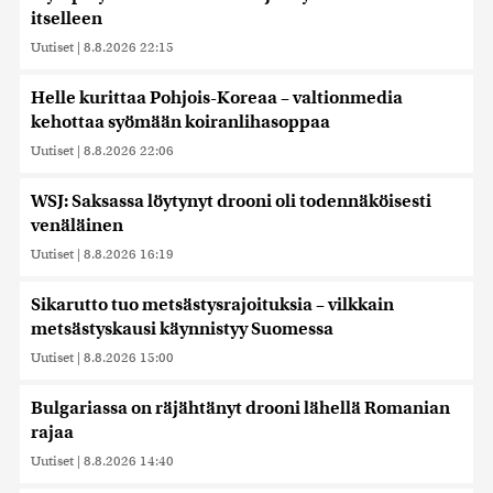
itselleen
Uutiset
|
8.8.2026 22:15
Helle kurittaa Pohjois-Koreaa – valtionmedia
kehottaa syömään koiranlihasoppaa
Uutiset
|
8.8.2026 22:06
WSJ: Saksassa löytynyt drooni oli todennäköisesti
venäläinen
Uutiset
|
8.8.2026 16:19
Sikarutto tuo metsästysrajoituksia – vilkkain
metsästyskausi käynnistyy Suomessa
Uutiset
|
8.8.2026 15:00
Bulgariassa on räjähtänyt drooni lähellä Romanian
rajaa
Uutiset
|
8.8.2026 14:40