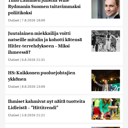
Timo Laaninen julistaa Wille
Rydmanin Suomen taitavimmaksi
poliitikoksi
Uutiset
|
7.8.2026 18:09
Juutalainen miekkailija voitti
natseille mitalin ja kohotti kätensä
Hitler-tervehdykseen – Miksi
ihmeessä?
Uutiset
|
6.8.2026 21:31
HS: Kaikkonen puoluejohtajien
ykkönen
Uutiset
|
8.8.2026 13:09
Ihmiset kahmivat nyt näitä tuotteita
Lidleistä – ”Hittitrendi”
Uutiset
|
5.8.2026 21:21