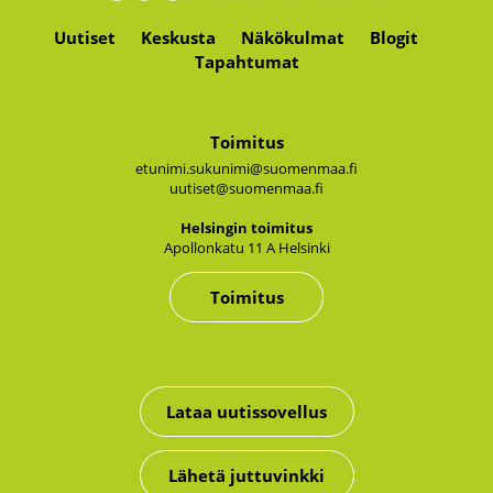
Uutiset
Keskusta
Näkökulmat
Blogit
Tapahtumat
Toimitus
etunimi.sukunimi@suomenmaa.fi
uutiset@suomenmaa.fi
Hel­sin­gin toi­mi­tus
Apol­lon­ka­tu 11 A Hel­sin­ki
Toimitus
Lataa uutissovellus
Lähetä juttuvinkki