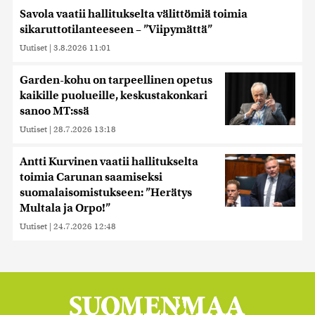
Savola vaatii hallitukselta välittömiä toimia
sikaruttotilanteeseen – ”Viipymättä”
Uutiset
|
3.8.2026 11:01
Garden-kohu on tarpeellinen opetus
kaikille puolueille, keskustakonkari
sanoo MT:ssä
Uutiset
|
28.7.2026 13:18
Antti Kurvinen vaatii hallitukselta
toimia Carunan saamiseksi
suomalaisomistukseen: ”Herätys
Multala ja Orpo!”
Uutiset
|
24.7.2026 12:48