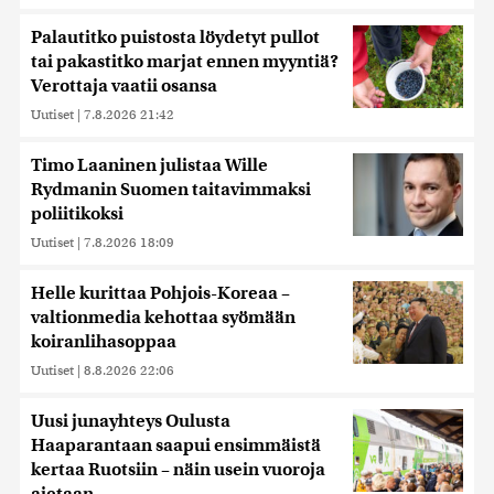
Palautitko puistosta löydetyt pullot
tai pakastitko marjat ennen myyntiä?
Verottaja vaatii osansa
Uutiset
|
7.8.2026 21:42
Timo Laaninen julistaa Wille
Rydmanin Suomen taitavimmaksi
poliitikoksi
Uutiset
|
7.8.2026 18:09
Helle kurittaa Pohjois-Koreaa –
valtionmedia kehottaa syömään
koiranlihasoppaa
Uutiset
|
8.8.2026 22:06
Uusi junayhteys Oulusta
Haaparantaan saapui ensimmäistä
kertaa Ruotsiin – näin usein vuoroja