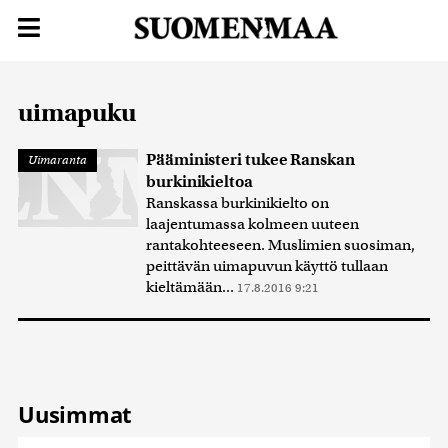
uimapuku
Pääministeri tukee Ranskan
Uimaranta
burkinikieltoa
Ranskassa burkinikielto on
laajentumassa kolmeen uuteen
rantakohteeseen. Muslimien suosiman,
peittävän uimapuvun käyttö tullaan
kieltämään...
17.8.2016 9:21
Uusimmat