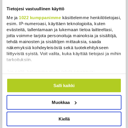
Uutiset
Tietojesi vastuullinen käyttö
Me ja
1022 kumppanimme
käsittelemme henkilötietojasi,
Uusimmat
Luetuimmat
esim. IP-numeroasi, käyttäen teknologioita, kuten
evästeitä, tallentamaan ja lukemaan tietoa laitteeltasi,
jotta voimme tarjota personoituja mainoksia ja sisältöjä,
tehdä mainosten ja sisältöjen mittauksia, saada
näkemyksiä kohdeyleisöstä sekä tuotekehitykseen
liittyvistä syistä. Voit valita, kuka käyttää tietojasi ja mihin
tarkoituksiin.
Jos sallit, haluamme myös tehdä seuraavia:
Kerätä tietoja maantieteellisestä sijainnistasi,
mahdollisesti muutaman metrin tarkkuudella
Salli kaikki
Tunnistaa laitteesi skannaamalla sen
Kansanedustaja järkyttyi Tuusulan tapauksesta –
ominaispiirteitä aktiivisesti (sormenjäljen
muistelee omaa takaa-ajotilannettaan
Muokkaa
muodostaminen)
Uutiset
|
10.8.2026 15:28
Lue lisää siitä, miten henkilötietojasi käsitellään ja miten
voit määrittää asetuksesi
tiedot-osiossa
. Voit muuttaa
Kiellä
suostumustasi tai peruuttaa sen milloin vain
Venäjä sanoo ampuneensa alas lähes
evästeilmoituksessa.