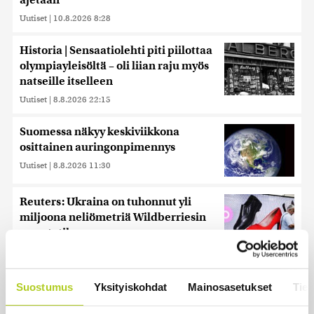
ajetaan
Uutiset
|
10.8.2026 8:28
Historia | Sensaatiolehti piti piilottaa
olympiayleisöltä – oli liian raju myös
natseille itselleen
Uutiset
|
8.8.2026 22:15
Suomessa näkyy keskiviikkona
osittainen auringonpimennys
Uutiset
|
8.8.2026 11:30
Reuters: Ukraina on tuhonnut yli
miljoona neliömetriä Wildberriesin
varastotilaa
Uutiset
|
7.8.2026 21:55
Suostumus
Yksityiskohdat
Mainosasetukset
Tiet