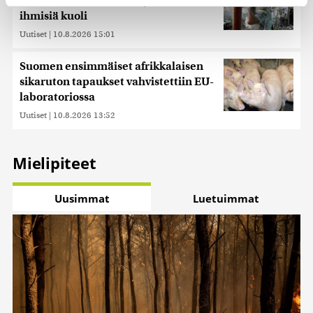
500 ukrainalaisdroonia yöllä – useita
ihmisiä kuoli
Käytämme evästeitä tarjoamamme sisällön ja mainosten
Uutiset
|
10.8.2026 15:01
räätälöimiseen, sosiaalisen median ominaisuuksien
tukemiseen ja kävijämäärämme analysoimiseen. Lisäksi
Suomen ensimmäiset afrikkalaisen
jaamme sosiaalisen median, mainosalan ja analytiikka-
sikaruton tapaukset vahvistettiin EU-
alan kumppaneillemme tietoja siitä, miten käytät
laboratoriossa
sivustoamme. Kumppanimme voivat yhdistää näitä
Uutiset
|
10.8.2026 13:52
tietoja muihin tietoihin, joita olet antanut heille tai joita on
kerätty, kun olet käyttänyt heidän palvelujaan. Tietoja
saatetaan myös siirtää ulkomaille.
Mielipiteet
Uusimmat
Luetuimmat