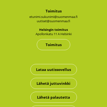
Toimitus
etunimi.sukunimi@suomenmaa.fi
uutiset@suomenmaa.fi
Hel­sin­gin toi­mi­tus
Apol­lon­ka­tu 11 A Hel­sin­ki
Toimitus
Lataa uutissovellus
Lähetä juttuvinkki
Lähetä palautetta