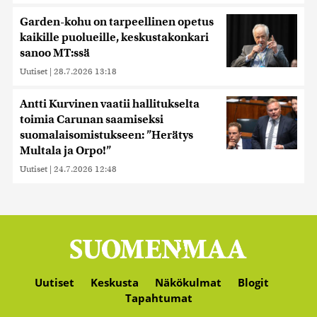
Garden-kohu on tarpeellinen opetus
kaikille puolueille, keskustakonkari
sanoo MT:ssä
Uutiset
|
28.7.2026 13:18
Antti Kurvinen vaatii hallitukselta
toimia Carunan saamiseksi
suomalaisomistukseen: ”Herätys
Multala ja Orpo!”
Uutiset
|
24.7.2026 12:48
Uutiset
Keskusta
Näkökulmat
Blogit
Tapahtumat