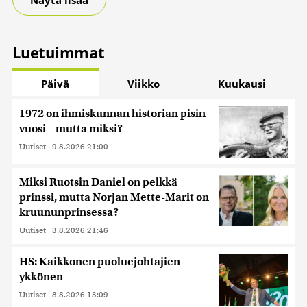
Näytä lisää
Luetuimmat
Päivä
Viikko
Kuukausi
1972 on ihmiskunnan historian pisin
vuosi – mutta miksi?
Uutiset
|
9.8.2026 21:00
Miksi Ruotsin Daniel on pelkkä
prinssi, mutta Norjan Mette-Marit on
kruununprinsessa?
Uutiset
|
3.8.2026 21:46
HS: Kaikkonen puoluejohtajien
ykkönen
Uutiset
|
8.8.2026 13:09