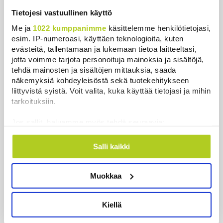
Tietojesi vastuullinen käyttö
Uutiset
Me ja
1022 kumppanimme
käsittelemme henkilötietojasi,
esim. IP-numeroasi, käyttäen teknologioita, kuten
evästeitä, tallentamaan ja lukemaan tietoa laitteeltasi,
Uusimmat
Luetuimmat
jotta voimme tarjota personoituja mainoksia ja sisältöjä,
tehdä mainosten ja sisältöjen mittauksia, saada
näkemyksiä kohdeyleisöstä sekä tuotekehitykseen
liittyvistä syistä. Voit valita, kuka käyttää tietojasi ja mihin
tarkoituksiin.
Jos sallit, haluamme myös tehdä seuraavia:
Kerätä tietoja maantieteellisestä sijainnistasi,
mahdollisesti muutaman metrin tarkkuudella
Salli kaikki
Tunnistaa laitteesi skannaamalla sen
ominaispiirteitä aktiivisesti (sormenjäljen
Muokkaa
muodostaminen)
Suomen ensimmäiset afrikkalaisen sikaruton
tapaukset vahvistettiin EU-laboratoriossa
Lue lisää siitä, miten henkilötietojasi käsitellään ja miten
voit määrittää asetuksesi
tiedot-osiossa
. Voit muuttaa
Uutiset
|
10.8.2026 13:52
Kiellä
suostumustasi tai peruuttaa sen milloin vain
evästeilmoituksessa.