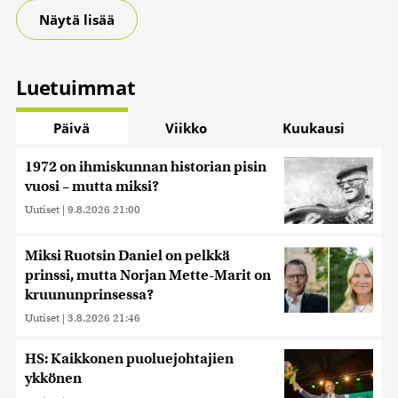
Näytä lisää
Luetuimmat
Päivä
Viikko
Kuukausi
1972 on ihmiskunnan historian pisin
vuosi – mutta miksi?
Uutiset
|
9.8.2026 21:00
Miksi Ruotsin Daniel on pelkkä
prinssi, mutta Norjan Mette-Marit on
kruununprinsessa?
Uutiset
|
3.8.2026 21:46
HS: Kaikkonen puoluejohtajien
ykkönen