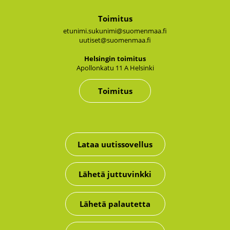
Toimitus
etunimi.sukunimi@suomenmaa.fi
uutiset@suomenmaa.fi
Hel­sin­gin toi­mi­tus
Apol­lon­ka­tu 11 A Hel­sin­ki
Toimitus
Lataa uutissovellus
Lähetä juttuvinkki
Lähetä palautetta