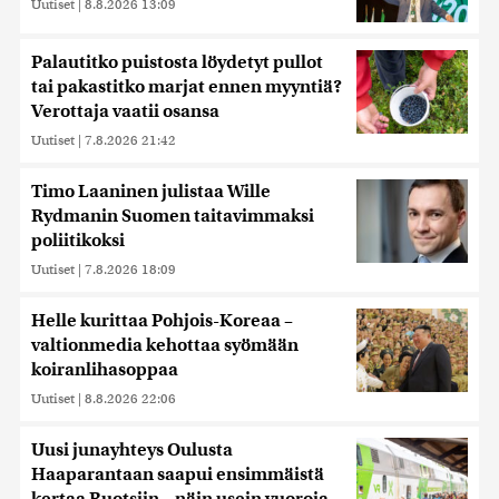
Uutiset
|
8.8.2026 13:09
Palautitko puistosta löydetyt pullot
tai pakastitko marjat ennen myyntiä?
Verottaja vaatii osansa
Uutiset
|
7.8.2026 21:42
Timo Laaninen julistaa Wille
Rydmanin Suomen taitavimmaksi
poliitikoksi
Uutiset
|
7.8.2026 18:09
Helle kurittaa Pohjois-Koreaa –
valtionmedia kehottaa syömään
koiranlihasoppaa
Uutiset
|
8.8.2026 22:06
Uusi junayhteys Oulusta
Haaparantaan saapui ensimmäistä