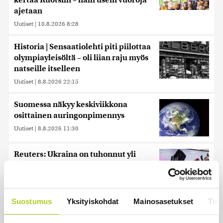
kertaa Ruotsiin – näin usein vuoroja
ajetaan
Uutiset
|
10.8.2026 8:28
Historia | Sensaatiolehti piti piilottaa
olympiayleisöltä – oli liian raju myös
natseille itselleen
Uutiset
|
8.8.2026 22:15
Suomessa näkyy keskiviikkona
osittainen auringonpimennys
Uutiset
|
8.8.2026 11:30
Reuters: Ukraina on tuhonnut yli
miljoona neliömetriä Wildberriesin
varastotilaa
Uutiset
|
7.8.2026 21:55
Suostumus
Yksityiskohdat
Mainosasetukset
Tiet