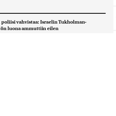
 poliisi vahvistaa: Israelin Tukholman-
tön luona ammuttiin eilen
poliisi vahvistaa, että Israelin Tukholman-
tystön luona ammuttiin eilen. Ketään ei ole
...
2.10.2024 13:13
assa jälleen ampumavälikohtaus – Teini-
 epäillään murhan yrityksestä
ssa on jälleen sattunut ampumavälikohtaus. Poliisi
antain vastaisena yönä kiinni teini-ikäisen pojan...
:22