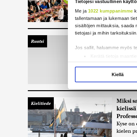
Tietojesi vastuullinen käyttö
Me ja
1022 kumppanimme
k
tallentamaan ja lukemaan tieto
sisältöjen mittauksia, saada 
tietojasi ja mihin tarkoituksiin
Riittää
Ruotsi
hyvin t
Jos sallit, haluamme myös t
Ruotsin 
Kerätä tietoja maantie
vuoksi
15
Tunnistaa laitteesi s
Lue lisää siitä, miten henkilö
Kiellä
suostumustasi tai peruuttaa 
Käytämme evästeitä tarjoama
Miksi s
ja kävijämäärämme analysoim
Kielitiede
kieliss
kumppaneillemme tietoja siitä
Profess
olet antanut heille tai joita 
Kyse on 
kielen p