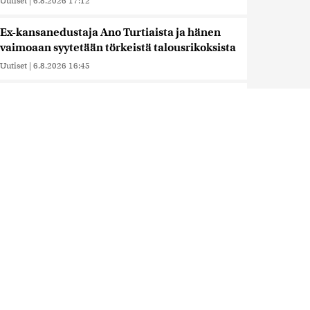
Uutiset
|
6.8.2026 17:12
Ex-kansanedustaja Ano Turtiaista ja hänen
vaimoaan syytetään törkeistä talousrikoksista
Uutiset
|
6.8.2026 16:45
Hallitus nostaa alijäämän tällä kaudella
selvästi isommaksi kuin etukäteen arvioitiin,
huomauttaa politiikan vaikuttaja
Uutiset
|
6.8.2026 16:20
Saksalaismediat: Leipzigin lentokentältä
löydetyn droonin lähellä olleessa
ukrainalaiskoneessa oli lastina ammuksia
Uutiset
|
6.8.2026 16:14
Iso osa keskustaa ja kokoomusta
äänestäneistä on vielä katsomossa, paljastaa
Ylen mittaus – ”Eivät oikein löydä puoluetta”
Uutiset
|
6.8.2026 15:57