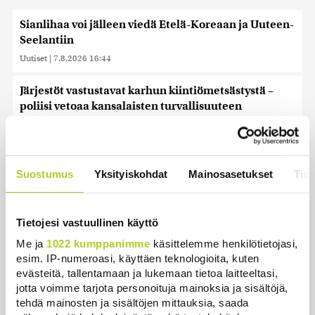
Sianlihaa voi jälleen viedä Etelä-Koreaan ja Uuteen-
Seelantiin
Uutiset
|
7.8.2026 16:44
Järjestöt vastustavat karhun kiintiömetsästystä –
poliisi vetoaa kansalaisten turvallisuuteen
Uutiset
|
7.8.2026 15:51
Ruokavirasto muuttaa rajoituksia afrikkalaisen
sikaruton tartuntavyöhykkeellä
Suostumus
Yksityiskohdat
Mainosasetukset
Tiet
Uutiset
|
7.8.2026 14:57
Somejättejä vaaditaan vastuuseen riippuvuuden
Tietojesi vastuullinen käyttö
aiheuttamisesta
Me ja
1022 kumppanimme
käsittelemme henkilötietojasi,
Uutiset
|
7.8.2026 14:30
esim. IP-numeroasi, käyttäen teknologioita, kuten
evästeitä, tallentamaan ja lukemaan tietoa laitteeltasi,
jotta voimme tarjota personoituja mainoksia ja sisältöjä,
WSJ: Tiedustelutiedon mukaan Venäjä voisi testata
tehdä mainosten ja sisältöjen mittauksia, saada
Naton kestävyyttä rajatulla aluehyökkäyksellä