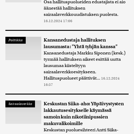
Osa hallituspuolueiden edustajista ei aio
äänestää hallituksen
sairaalaverkkouudistuksen puolesta.
16.12.2024 17:06
Kansanedustaja hallituksen
Politiikka
lausumasta: "Yhtä tyhjän kanssa"
Kansanedustaja Markku Siponen (kesk.)
tyrmää hallituksen aikeet esittää uutta
lausumaa kiisteltyyn
sairaalaverkkoesitykseen.
Hallituspuolueet päättivät...
16.12.2024
16:57
Keskustan Siika-aho: Yöpäivystysten
Sairaalaverkko
lakkautusesitykselle käymässä
samoin kuin nikotiinipussien
makuvalikoimille
Keskustan puoluesihteeri Antti Siika-