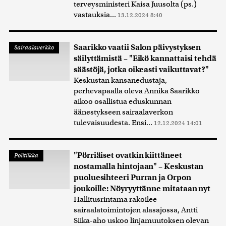
terveysministeri Kaisa Juusolta (ps.)
vastauksia...
13.12.2024 8:40
Saarikko vaatii Salon päivystyksen
Sairaalaverkko
säilyttämistä – "Eikö kannattaisi tehdä
säästöjä, jotka oikeasti vaikuttavat?"
Keskustan kansanedustaja,
perhevapaalla oleva Annika Saarikko
aikoo osallistua eduskunnan
äänestykseen sairaalaverkon
tulevaisuudesta. Ensi...
12.12.2024 14:01
"Pörriäiset ovatkin kiittäneet
Politiikka
nostamalla hintojaan" – Keskustan
puoluesihteeri Purran ja Orpon
joukoille: Nöyryyttänne mitataan nyt
Hallitusrintama rakoilee
sairaalatoimintojen alasajossa, Antti
Siika-aho uskoo linjamuutoksen olevan