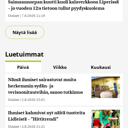
tietoja muihin tietoihin, joita olet antanut heille tai joita on
Saimaannorpan kuutti kuoli kalaverkkoon Liperissä
kerätty, kun olet käyttänyt heidän palvelujaan. Tietoja
– jo vuoden 12:s tietoon tullut pyydyskuolema
saatetaan myös siirtää ulkomaille.
Uutiset
|
7.8.2026 11:19
Näytä lisää
Luetuimmat
Päivä
Viikko
Kuukausi
Nämä ihmiset sairastuvat muita
herkemmin sydän- ja
verisuonitauteihin, sanoo tutkimus
Uutiset
|
5.8.2026 22:01
Ihmiset kahmivat nyt näitä tuotteita
Lidleistä – ”Hittitrendi”
Uutiset
|
5.8.2026 21:21