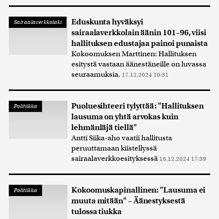
Eduskunta hyväksyi
Sairaalaverkkolaki
sairaalaverkkolain äänin 101–96, viisi
hallituksen edustajaa painoi punaista
Kokoomuksen Marttinen: Hallituksen
esitystä vastaan äänestäneille on luvassa
seuraamuksia.
17.12.2024 10:31
Puoluesihteeri tylyttää: "Hallituksen
Politiikka
lausuma on yhtä arvokas kuin
lehmänläjä tiellä"
Antti Siika-aho vaatii hallitusta
peruuttamaan kiistellyssä
sairaalaverkkoesityksessä
16.12.2024 17:39
Kokoomuskapinallinen: "Lausuma ei
Politiikka
muuta mitään" – Äänestyksestä
tulossa tiukka