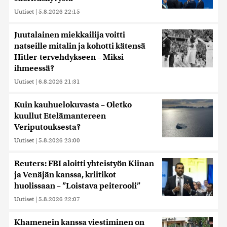
Uutiset
|
5.8.2026 22:15
Juutalainen miekkailija voitti
natseille mitalin ja kohotti kätensä
Hitler-tervehdykseen – Miksi
ihmeessä?
Uutiset
|
6.8.2026 21:31
Kuin kauhuelokuvasta – Oletko
kuullut Etelämantereen
Veriputouksesta?
Uutiset
|
5.8.2026 23:00
Reuters: FBI aloitti yhteistyön Kiinan
ja Venäjän kanssa, kriitikot
huolissaan – ”Loistava peiterooli”
Uutiset
|
5.8.2026 22:07
Khamenein kanssa viestiminen on