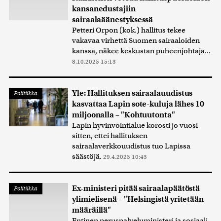
kansanedustajiin
sairaalaäänestyksessä
Petteri Orpon (kok.) hallitus tekee
vakavaa virhettä Suomen sairaaloiden
kanssa, näkee keskustan puheenjohtaja...
8.10.2025 15:13
Yle: Hallituksen sairaalauudistus
Politiikka
kasvattaa Lapin sote-kuluja lähes 10
miljoonalla – "Kohtuutonta"
Lapin hyvinvointialue korosti jo vuosi
sitten, ettei hallituksen
sairaalaverkkouudistus tuo Lapissa
säästöjä.
29.4.2025 10:43
Ex-ministeri pitää sairaalapäätöstä
Politiikka
ylimielisenä – "Helsingistä yritetään
määräillä"
Entinen peruspalveluministeri ja sosiaali-