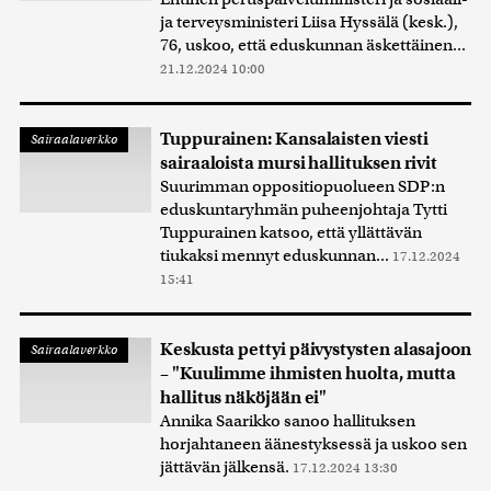
ja terveysministeri Liisa Hyssälä (kesk.),
76, uskoo, että eduskunnan äskettäinen...
21.12.2024 10:00
Tuppurainen: Kansalaisten viesti
Sairaalaverkko
sairaaloista mursi hallituksen rivit
Suurimman oppositiopuolueen SDP:n
eduskuntaryhmän puheenjohtaja Tytti
Tuppurainen katsoo, että yllättävän
tiukaksi mennyt eduskunnan...
17.12.2024
15:41
Keskusta pettyi päivystysten alasajoon
Sairaalaverkko
– "Kuulimme ihmisten huolta, mutta
hallitus näköjään ei"
Annika Saarikko sanoo hallituksen
horjahtaneen äänestyksessä ja uskoo sen
jättävän jälkensä.
17.12.2024 13:30