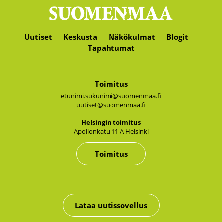
Uutiset
Keskusta
Näkökulmat
Blogit
Tapahtumat
Toimitus
etunimi.sukunimi@suomenmaa.fi
uutiset@suomenmaa.fi
Hel­sin­gin toi­mi­tus
Apol­lon­ka­tu 11 A Hel­sin­ki
Toimitus
Lataa uutissovellus