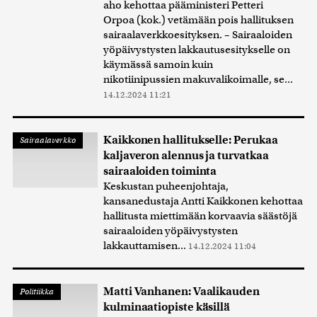
aho kehottaa pääministeri Petteri
Orpoa (kok.) vetämään pois hallituksen
sairaalaverkkoesityksen. – Sairaaloiden
yöpäivystysten lakkautusesitykselle on
käymässä samoin kuin
nikotiinipussien makuvalikoimalle, se...
14.12.2024 11:21
Kaikkonen hallitukselle: Perukaa
Sairaalaverkko
kaljaveron alennus ja turvatkaa
sairaaloiden toiminta
Keskustan puheenjohtaja,
kansanedustaja Antti Kaikkonen kehottaa
hallitusta miettimään korvaavia säästöjä
sairaaloiden yöpäivystysten
lakkauttamisen...
14.12.2024 11:04
Matti Vanhanen: Vaalikauden
Politiikka
kulminaatiopiste käsillä