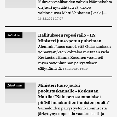
Kuluvan vaalikauden vahvin käännekohta
on juuri nyt nähtävissä, uskoo
valtioneuvos Matti Vanhanen (kesk.)....
13.12.2024 17:07
Hallitukseen repesi railo – HS:
Politiikka
Ministeri Juuso peruu puheitaan
Aiemmin Juuso sanoi, että Oulaskankaan
yöpäivystyksen kohtaloa mietitään vielä.
Keskustan Hanna Kosonen vaati heti
myös Savonlinnnan päivystyksen
säilyttämistä.
13.12.2024 16:10
Ministeri Juuso joutui
Eduskunta
puolustuskannalle – Keskustan
Mattila: "Näin perussuomalaiset
pitävät maakuntien ihmisten puolta"
Sairaaloiden päivystysten karsimisesta
järkyttynyt oppositio vaati sosiaali- ja