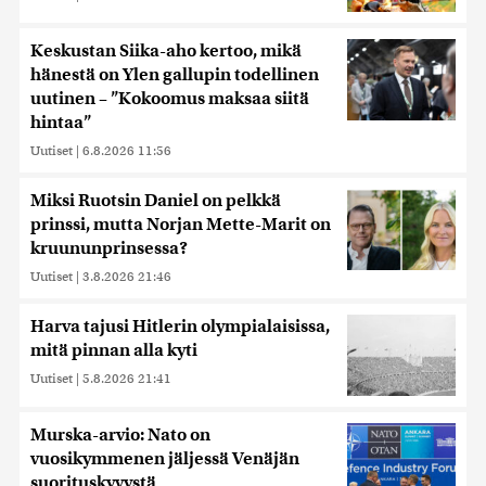
Keskustan Siika-aho kertoo, mikä
hänestä on Ylen gallupin todellinen
uutinen – ”Kokoomus maksaa siitä
hintaa”
Uutiset
|
6.8.2026 11:56
Miksi Ruotsin Daniel on pelkkä
prinssi, mutta Norjan Mette-Marit on
kruununprinsessa?
Uutiset
|
3.8.2026 21:46
Harva tajusi Hitlerin olympialaisissa,
mitä pinnan alla kyti
Uutiset
|
5.8.2026 21:41
Murska-arvio: Nato on
vuosikymmenen jäljessä Venäjän
suorituskyvystä