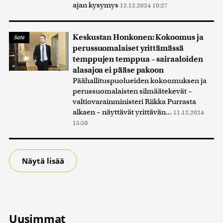
ajan kysymys
12.12.2024 10:27
Keskustan Honkonen: Kokoomus ja
Sote
perussuomalaiset yrittämässä
temppujen temppua – sairaaloiden
alasajoa ei pääse pakoon
Päähallituspuolueiden kokoomuksen ja
perussuomalaisten silmäätekevät –
valtiovarainministeri Riikka Purrasta
alkaen – näyttävät yrittävän...
11.12.2024
15:50
Näytä lisää
Uusimmat