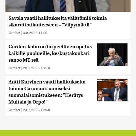
Savola vaatii hallitukselta välittömiä toimia
sikaruttotilanteeseen – ”Viipymättä”
Uutiset
|
3.8.2026 11:01
Garden-kohu on tarpeellinen opetus
kaikille puolueille, keskustakonkari
sanoo MT:ssä
Uutiset
|
28.7.2026 13:18
Antti Kurvinen vaatii hallitukselta
toimia Carunan saamiseksi
suomalaisomistukseen: ”Herätys
Multala ja Orpo!”
Uutiset
|
24.7.2026 12:48