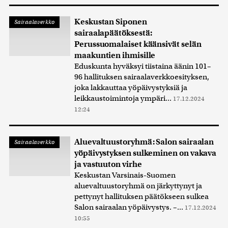
Keskustan Siponen
Sairaalaverkko
sairaalapäätöksestä:
Perussuomalaiset käänsivät selän
maakuntien ihmisille
Eduskunta hyväksyi tiistaina äänin 101–
96 hallituksen sairaalaverkkoesityksen,
joka lakkauttaa yöpäivystyksiä ja
leikkaustoimintoja ympäri...
17.12.2024
12:24
Aluevaltuustoryhmä: Salon sairaalan
Sairaalaverkko
yöpäivystyksen sulkeminen on vakava
ja vastuuton virhe
Keskustan Varsinais-Suomen
aluevaltuustoryhmä on järkyttynyt ja
pettynyt hallituksen päätökseen sulkea
Salon sairaalan yöpäivystys. –...
17.12.2024
10:55