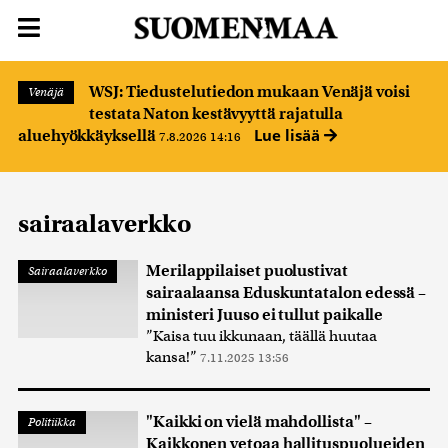
WSJ: Tiedustelutiedon mukaan Venäjä voisi
Venäjä
testata Naton kestävyyttä rajatulla
Lue lisää
aluehyökkäyksellä
7.8.2026 14:16
sairaalaverkko
Merilappilaiset puolustivat
Sairaalaverkko
sairaalaansa Eduskuntatalon edessä –
ministeri Juuso ei tullut paikalle
”Kaisa tuu ikkunaan, täällä huutaa
kansa!”
7.11.2025 13:56
"Kaikki on vielä mahdollista" –
Politiikka
Kaikkonen vetoaa hallituspuolueiden