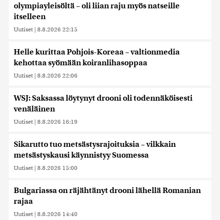
olympiayleisöltä – oli liian raju myös natseille
itselleen
Uutiset
|
8.8.2026 22:15
Helle kurittaa Pohjois-Koreaa – valtionmedia
kehottaa syömään koiranlihasoppaa
Uutiset
|
8.8.2026 22:06
WSJ: Saksassa löytynyt drooni oli todennäköisesti
venäläinen
Uutiset
|
8.8.2026 16:19
Sikarutto tuo metsästysrajoituksia – vilkkain
metsästyskausi käynnistyy Suomessa
Uutiset
|
8.8.2026 15:00
Bulgariassa on räjähtänyt drooni lähellä Romanian
rajaa
Uutiset
|
8.8.2026 14:40