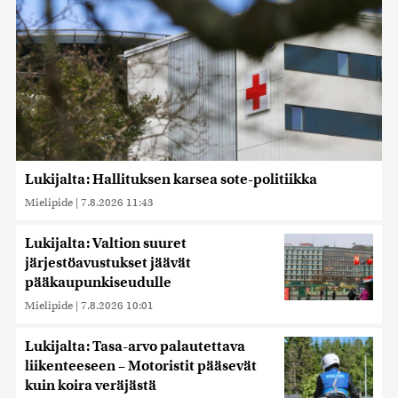
Lukijalta: Hallituksen karsea sote-politiikka
Mielipide
|
7.8.2026 11:43
Lukijalta: Valtion suuret
järjestöavustukset jäävät
pääkaupunkiseudulle
Mielipide
|
7.8.2026 10:01
Lukijalta: Tasa-arvo palautettava
liikenteeseen – Motoristit pääsevät
kuin koira veräjästä