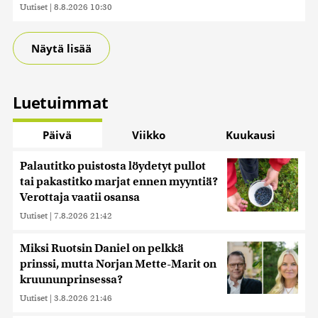
Uutiset
|
8.8.2026 10:30
Näytä lisää
Luetuimmat
Päivä
Viikko
Kuukausi
Palautitko puistosta löydetyt pullot
tai pakastitko marjat ennen myyntiä?
Verottaja vaatii osansa
Uutiset
|
7.8.2026 21:42
Miksi Ruotsin Daniel on pelkkä
prinssi, mutta Norjan Mette-Marit on
kruununprinsessa?
Uutiset
|
3.8.2026 21:46