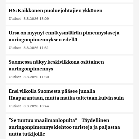
HS: Kaikkonen puoluejohtajien ykkönen
Uutiset
|
8.8.2026 13:09
Ursa on myynyt ennätysmäärän pimennyslaseja
auringonpimennyksen edellä
Uutiset
|
8.8.2026 11:31
Suomessa näkyy keskiviikkona osittainen
auringonpimennys
Uutiset
|
8.8.2026 11:30
Ensi viikolla Suomesta pääsee junalla
Haaparantaan, mutta matka taitetaan kuivin suin
Uutiset
|
8.8.2026 10:44
”Se tuntuu maailmanlopulta” – Täydellinen
auringonpimennys kiehtoo turisteja ja paljastaa
uutta tutkijoille