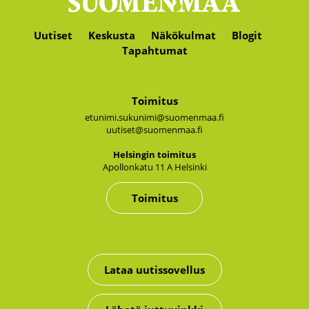
Uutiset
Keskusta
Näkökulmat
Blogit
Tapahtumat
Toimitus
etunimi.sukunimi@suomenmaa.fi
uutiset@suomenmaa.fi
Hel­sin­gin toi­mi­tus
Apol­lon­ka­tu 11 A Hel­sin­ki
Toimitus
Lataa uutissovellus