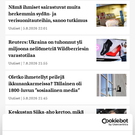
Nämä ihmiset sairastuvat muita
herkemmin sydän- ja
verisuonitauteihin, sanoo tutkimus
Uutiset
|
5.8.2026 22:01
Reuters: Ukraina on tuhonnut yli
miljoona neliömetriä Wildberriesin
varastotilaa
Uutiset
|
7.8.2026 21:55
Oletko ihmetellyt peilejä
ikkunankarmeissa? Tällainen oli
1800-luvun ”sosiaalinen media”
Uutiset
|
5.8.2026 21:45
Keskustan Siika-aho kertoo, mikä
hänestä on Ylen gallupin todellinen
uutinen – ”Kokoomus maksaa siitä
hintaa”