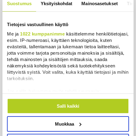
Suostumus
Yksityiskohdat
Mainosasetukset
Tiet
Uutiset
|
6.8.2026 11:56
Tietojesi vastuullinen käyttö
Me ja
1022 kumppanimme
käsittelemme henkilötietojasi,
Uutiset
esim. IP-numeroasi, käyttäen teknologioita, kuten
evästeitä, tallentamaan ja lukemaan tietoa laitteeltasi,
jotta voimme tarjota personoituja mainoksia ja sisältöjä,
Uusimmat
Luetuimmat
tehdä mainosten ja sisältöjen mittauksia, saada
näkemyksiä kohdeyleisöstä sekä tuotekehitykseen
liittyvistä syistä. Voit valita, kuka käyttää tietojasi ja mihin
tarkoituksiin.
Jos sallit, haluamme myös tehdä seuraavia:
Kerätä tietoja maantieteellisestä sijainnistasi,
mahdollisesti muutaman metrin tarkkuudella
Salli kaikki
Tunnistaa laitteesi skannaamalla sen
ominaispiirteitä aktiivisesti (sormenjäljen
Muokkaa
muodostaminen)
Lue lisää siitä, miten henkilötietojasi käsitellään ja miten
Historia | Sensaatiolehti piti piilottaa