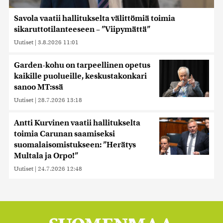
Savola vaatii hallitukselta välittömiä toimia
sikaruttotilanteeseen – ”Viipymättä”
Uutiset
|
3.8.2026 11:01
Garden-kohu on tarpeellinen opetus
kaikille puolueille, keskustakonkari
sanoo MT:ssä
Uutiset
|
28.7.2026 13:18
Antti Kurvinen vaatii hallitukselta
toimia Carunan saamiseksi
suomalaisomistukseen: ”Herätys
Multala ja Orpo!”
Uutiset
|
24.7.2026 12:48