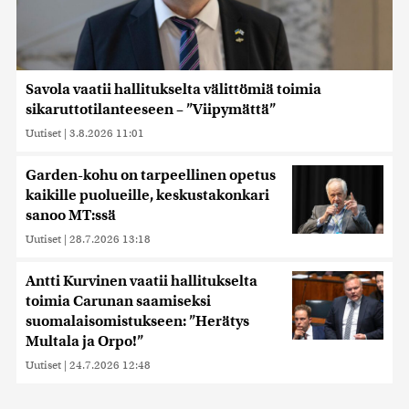
Savola vaatii hallitukselta välittömiä toimia
sikaruttotilanteeseen – ”Viipymättä”
Uutiset
|
3.8.2026 11:01
Garden-kohu on tarpeellinen opetus
kaikille puolueille, keskustakonkari
sanoo MT:ssä
Uutiset
|
28.7.2026 13:18
Antti Kurvinen vaatii hallitukselta
toimia Carunan saamiseksi
suomalaisomistukseen: ”Herätys
Multala ja Orpo!”
Uutiset
|
24.7.2026 12:48