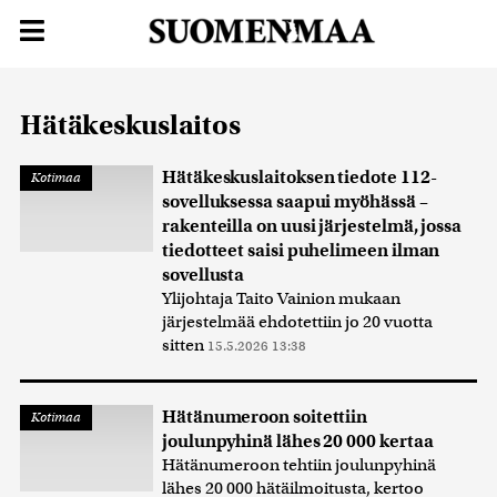
Hätäkeskuslaitos
Hätäkeskuslaitoksen tiedote 112-
Kotimaa
sovelluksessa saapui myöhässä –
rakenteilla on uusi järjestelmä, jossa
tiedotteet saisi puhelimeen ilman
sovellusta
Ylijohtaja Taito Vainion mukaan
järjestelmää ehdotettiin jo 20 vuotta
sitten
15.5.2026 13:38
Hätänumeroon soitettiin
Kotimaa
joulunpyhinä lähes 20 000 kertaa
Hätänumeroon tehtiin joulunpyhinä
lähes 20 000 hätäilmoitusta, kertoo