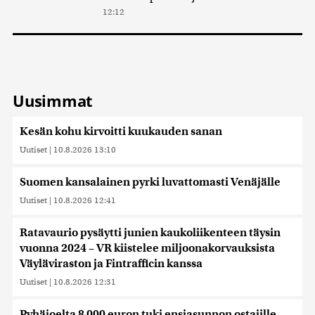
12:12
Uusimmat
Kesän kohu kirvoitti kuukauden sanan
Uutiset
|
10.8.2026 13:10
Suomen kansalainen pyrki luvattomasti Venäjälle
Uutiset
|
10.8.2026 12:41
Ratavaurio pysäytti junien kaukoliikenteen täysin
vuonna 2024 – VR kiistelee miljoonakorvauksista
Väyläviraston ja Fintrafficin kanssa
Uutiset
|
10.8.2026 12:31
Pyhäjoelta 8 000 euron tuki ensiasunnon ostajille