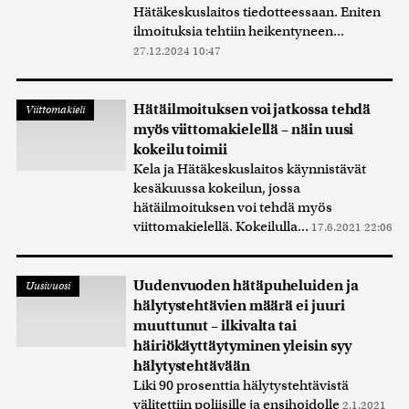
Hätäkeskuslaitos tiedotteessaan. Eniten
ilmoituksia tehtiin heikentyneen...
27.12.2024 10:47
Hätäilmoituksen voi jatkossa tehdä
Viittomakieli
myös viittomakielellä – näin uusi
kokeilu toimii
Kela ja Hätäkeskuslaitos käynnistävät
kesäkuussa kokeilun, jossa
hätäilmoituksen voi tehdä myös
viittomakielellä. Kokeilulla...
17.6.2021 22:06
Uudenvuoden hätäpuheluiden ja
Uusivuosi
hälytystehtävien määrä ei juuri
muuttunut – ilkivalta tai
häiriökäyttäytyminen yleisin syy
hälytystehtävään
Liki 90 prosenttia hälytystehtävistä
välitettiin poliisille ja ensihoidolle
2.1.2021