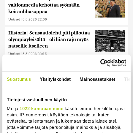
valtionmedia kehottaa syömään
koiranlihasoppaa
Uutiset
|
8.8.2026 22:06
Historia | Sensaatiolehti piti piilottaa
olympiayleisöltä – oli liian raju myös
natseille itselleen
Uutiset
|
8.8.2026 22:15
Suomessa näkyy keskiviikkona
osittainen auringonpimennys
Suostumus
Yksityiskohdat
Mainosasetukset
Tiet
Uutiset
|
8.8.2026 11:30
Reuters: Ukraina on tuhonnut yli
Tietojesi vastuullinen käyttö
miljoona neliömetriä Wildberriesin
Me ja
1022 kumppanimme
käsittelemme henkilötietojasi,
varastotilaa
esim. IP-numeroasi, käyttäen teknologioita, kuten
Uutiset
|
7.8.2026 21:55
evästeitä, tallentamaan ja lukemaan tietoa laitteeltasi,
jotta voimme tarjota personoituja mainoksia ja sisältöjä,
Uusi junayhteys Oulusta