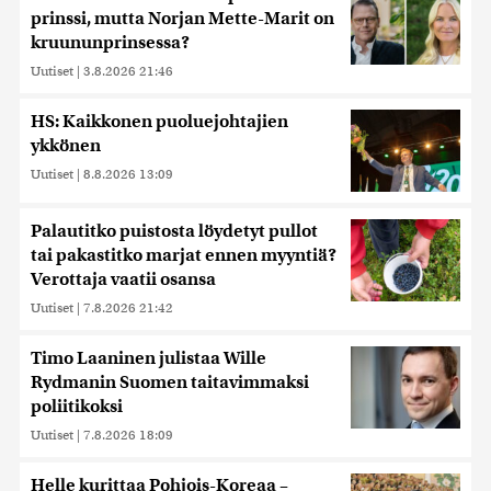
prinssi, mutta Norjan Mette-Marit on
kruununprinsessa?
Uutiset
|
3.8.2026 21:46
HS: Kaikkonen puoluejohtajien
ykkönen
Uutiset
|
8.8.2026 13:09
Palautitko puistosta löydetyt pullot
tai pakastitko marjat ennen myyntiä?
Verottaja vaatii osansa
Uutiset
|
7.8.2026 21:42
Timo Laaninen julistaa Wille
Rydmanin Suomen taitavimmaksi
poliitikoksi
Uutiset
|
7.8.2026 18:09
Helle kurittaa Pohjois-Koreaa –