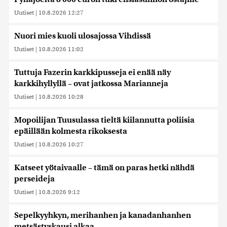
Uutiset
|
10.8.2026 12:27
Nuori mies kuoli ulosajossa Vihdissä
Uutiset
|
10.8.2026 11:02
Tuttuja Fazerin karkkipusseja ei enää näy
karkkihyllyllä – ovat jatkossa Marianneja
Uutiset
|
10.8.2026 10:28
Mopoilijan Tuusulassa tieltä kiilannutta poliisia
epäillään kolmesta rikoksesta
Uutiset
|
10.8.2026 10:27
Katseet yötaivaalle – tämä on paras hetki nähdä
perseideja
Uutiset
|
10.8.2026 9:12
Sepelkyyhkyn, merihanhen ja kanadanhanhen
metsästyskausi alkaa