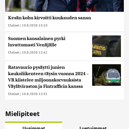
sivustoamme. Kumppanimme voivat yhdistää näitä
tietoja muihin tietoihin, joita olet antanut heille tai joita on
kerätty, kun olet käyttänyt heidän palvelujaan. Tietoja
Kesän kohu kirvoitti kuukauden sanan
saatetaan myös siirtää ulkomaille.
Uutiset
|
10.8.2026 13:10
Suomen kansalainen pyrki
luvattomasti Venäjälle
Uutiset
|
10.8.2026 12:41
Ratavaurio pysäytti junien
kaukoliikenteen täysin vuonna 2024 –
VR kiistelee miljoonakorvauksista
Väyläviraston ja Fintrafficin kanssa
Uutiset
|
10.8.2026 12:31
Mielipiteet
Uusimmat
Luetuimmat