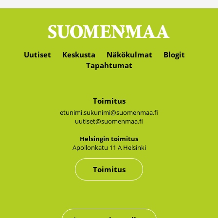
Uutiset
Keskusta
Näkökulmat
Blogit
Tapahtumat
Toimitus
etunimi.sukunimi@suomenmaa.fi
uutiset@suomenmaa.fi
Hel­sin­gin toi­mi­tus
Apol­lon­ka­tu 11 A Hel­sin­ki
Toimitus