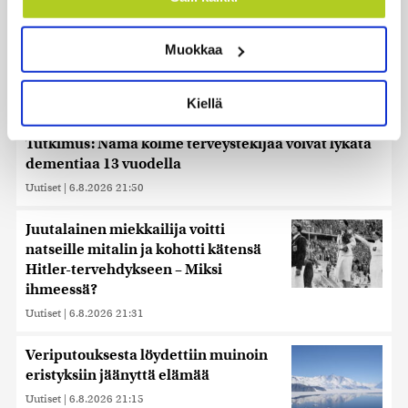
Tunnistaa laitteesi skannaamalla sen
ominaispiirteitä aktiivisesti (sormenjäljen
Muokkaa
muodostaminen)
Lue lisää siitä, miten henkilötietojasi käsitellään ja miten
voit määrittää asetuksesi
tiedot-osiossa
. Voit muuttaa
Kiellä
suostumustasi tai peruuttaa sen milloin vain
evästeilmoituksessa.
Tutkimus: Nämä kolme terveystekijää voivat lykätä
dementiaa 13 vuodella
Käytämme evästeitä tarjoamamme sisällön ja mainosten
räätälöimiseen, sosiaalisen median ominaisuuksien
Uutiset
|
6.8.2026 21:50
tukemiseen ja kävijämäärämme analysoimiseen. Lisäksi
jaamme sosiaalisen median, mainosalan ja analytiikka-
Juutalainen miekkailija voitti
alan kumppaneillemme tietoja siitä, miten käytät
natseille mitalin ja kohotti kätensä
sivustoamme. Kumppanimme voivat yhdistää näitä
Hitler-tervehdykseen – Miksi
tietoja muihin tietoihin, joita olet antanut heille tai joita on
ihmeessä?
kerätty, kun olet käyttänyt heidän palvelujaan. Tietoja
Uutiset
|
6.8.2026 21:31
saatetaan myös siirtää ulkomaille.
Veriputouksesta löydettiin muinoin
eristyksiin jäänyttä elämää
Uutiset
|
6.8.2026 21:15