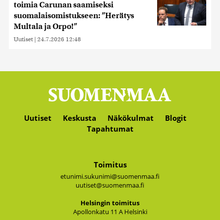
toimia Carunan saamiseksi
suomalaisomistukseen: ”Herätys
Multala ja Orpo!”
Uutiset
|
24.7.2026 12:48
Uutiset
Keskusta
Näkökulmat
Blogit
Tapahtumat
Toimitus
etunimi.sukunimi@suomenmaa.fi
uutiset@suomenmaa.fi
Hel­sin­gin toi­mi­tus
Apol­lon­ka­tu 11 A Hel­sin­ki