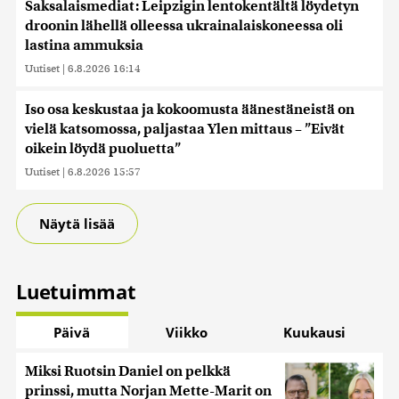
Saksalaismediat: Leipzigin lentokentältä löydetyn
droonin lähellä olleessa ukrainalaiskoneessa oli
lastina ammuksia
Uutiset
|
6.8.2026 16:14
Iso osa keskustaa ja kokoomusta äänestäneistä on
vielä katsomossa, paljastaa Ylen mittaus – ”Eivät
oikein löydä puoluetta”
Uutiset
|
6.8.2026 15:57
Näytä lisää
Luetuimmat
Päivä
Viikko
Kuukausi
Miksi Ruotsin Daniel on pelkkä
prinssi, mutta Norjan Mette-Marit on