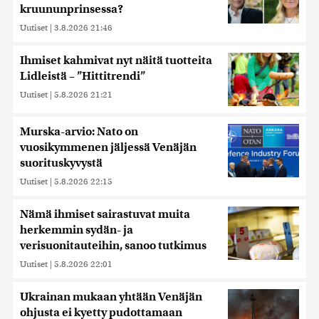
kruununprinsessa?
Uutiset
|
3.8.2026 21:46
Ihmiset kahmivat nyt näitä tuotteita
Lidleistä – ”Hittitrendi”
Uutiset
|
5.8.2026 21:21
Murska-arvio: Nato on
vuosikymmenen jäljessä Venäjän
suorituskyvystä
Uutiset
|
5.8.2026 22:15
Nämä ihmiset sairastuvat muita
herkemmin sydän- ja
verisuonitauteihin, sanoo tutkimus
Uutiset
|
5.8.2026 22:01
Ukrainan mukaan yhtään Venäjän
ohjusta ei kyetty pudottamaan