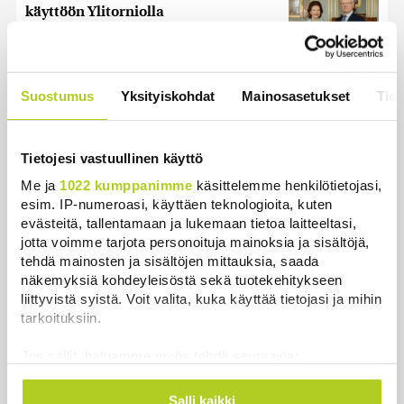
käyttöön Ylitorniolla
Uutiset
|
4.8.2026 11:02
Keskustan Siika-aho kertoo, mikä
Suostumus
Yksityiskohdat
Mainosasetukset
Tiet
hänestä on Ylen gallupin todellinen
uutinen – ”Kokoomus maksaa siitä
hintaa”
Tietojesi vastuullinen käyttö
Uutiset
|
6.8.2026 11:56
Me ja
1022 kumppanimme
käsittelemme henkilötietojasi,
esim. IP-numeroasi, käyttäen teknologioita, kuten
evästeitä, tallentamaan ja lukemaan tietoa laitteeltasi,
jotta voimme tarjota personoituja mainoksia ja sisältöjä,
tehdä mainosten ja sisältöjen mittauksia, saada
Uutiset
näkemyksiä kohdeyleisöstä sekä tuotekehitykseen
liittyvistä syistä. Voit valita, kuka käyttää tietojasi ja mihin
Uusimmat
Luetuimmat
tarkoituksiin.
Jos sallit, haluamme myös tehdä seuraavia:
Kerätä tietoja maantieteellisestä sijainnistasi,
mahdollisesti muutaman metrin tarkkuudella
Salli kaikki