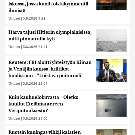
iskussa, jossa kuoli toistakymmentä
ihmistä
Uutiset
|
5.8.2026 9:21
Harva tajusi Hitlerin olympialaisissa,
mitä pinnan alla kyti
Uutiset
|
5.8.2026 21:41
Reuters: FBI aloitti yhteistyön Kiinan
ja Venäjän kanssa, kriitikot
huolissaan – ”Loistava peiterooli”
Uutiset
|
5.8.2026 22:07
Kuin kauhuelokuvasta – Oletko
kuullut Etelämantereen
Veriputouksesta?
Uutiset
|
5.8.2026 23:00
Ruotsin kuningas vihkii kalatien