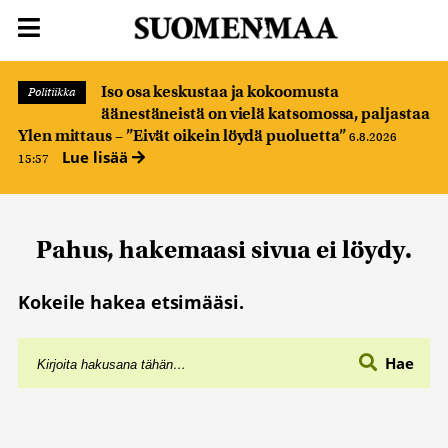
Iso osa keskustaa ja kokoomusta
Politiikka
äänestäneistä on vielä katsomossa, paljastaa
Ylen mittaus – ”Eivät oikein löydä puoluetta”
6.8.2026
Lue lisää
15:57
Pahus, hakemaasi sivua ei löydy.
Kokeile hakea etsimääsi.
Hae