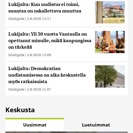
Lukijalta: Kun uudistus ei toimi,
suuntaa on uskallettava muuttaa
Mielipide
|
5.8.2026 12:17
Lukijalta: Yli 50 vuotta Vantaalla on
opettanut minulle, mikä kaupungissa
on tärkeää
Mielipide
|
5.8.2026 12:09
Lukijalta: Demokratian
uudistamisessa on aika keskustella
myös ratkaisuista
Mielipide
|
5.8.2026 11:07
Keskusta
Uusimmat
Luetuimmat