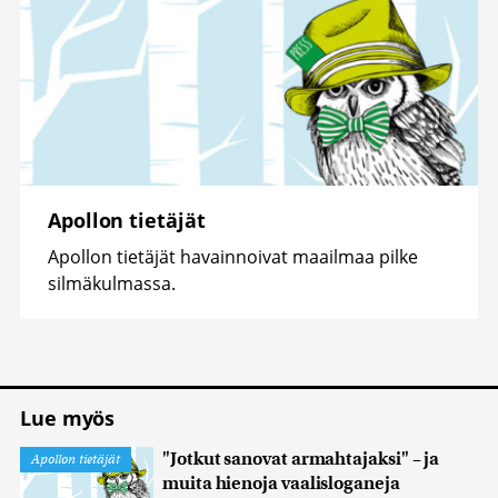
Apollon tietäjät
Apollon tietäjät havainnoivat maailmaa pilke
silmäkulmassa.
Lue myös
"Jotkut sanovat armahtajaksi" – ja
Apollon tietäjät
muita hienoja vaalisloganeja