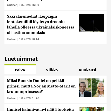
Uutiset
|
6.8.2026 16:20
Saksalaismediat: Leipzigin
lentokentältä löydetyn droonin
lähellä olleessa ukrainalaiskoneessa
oli lastina ammuksia
Uutiset
|
6.8.2026 16:14
Luetuimmat
Päivä
Viikko
Kuukausi
Miksi Ruotsin Daniel on pelkkä
prinssi, mutta Norjan Mette-Marit on
kruununprinsessa?
Uutiset
|
3.8.2026 21:46
Ihmiset kahmivat nyt näitä tuotteita