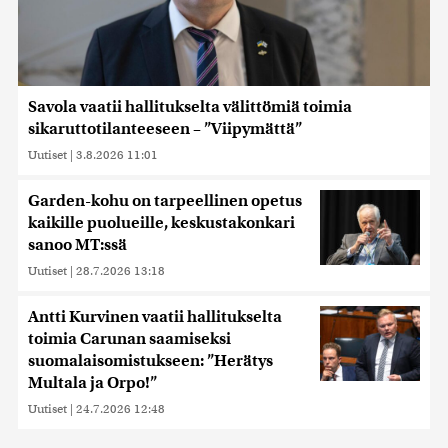
Savola vaatii hallitukselta välittömiä toimia
sikaruttotilanteeseen – ”Viipymättä”
Uutiset
|
3.8.2026 11:01
Garden-kohu on tarpeellinen opetus
kaikille puolueille, keskustakonkari
sanoo MT:ssä
Uutiset
|
28.7.2026 13:18
Antti Kurvinen vaatii hallitukselta
toimia Carunan saamiseksi
suomalaisomistukseen: ”Herätys
Multala ja Orpo!”
Uutiset
|
24.7.2026 12:48