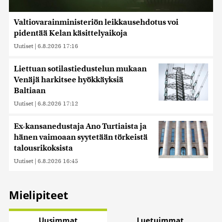
Valtiovarainministeriön leikkausehdotus voi
pidentää Kelan käsittelyaikoja
Uutiset
|
6.8.2026 17:16
Liettuan sotilastiedustelun mukaan
Venäjä harkitsee hyökkäyksiä
Baltiaan
Uutiset
|
6.8.2026 17:12
Ex-kansanedustaja Ano Turtiaista ja
hänen vaimoaan syytetään törkeistä
talousrikoksista
Uutiset
|
6.8.2026 16:45
Mielipiteet
Uusimmat
Luetuimmat