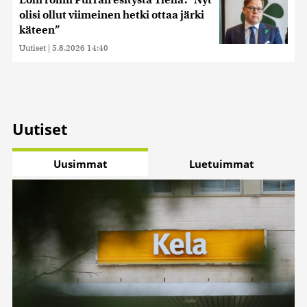
sivustoamme. Kumppanimme voivat yhdistää näitä
olisi ollut viimeinen hetki ottaa järki
tietoja muihin tietoihin, joita olet antanut heille tai joita on
käteen”
kerätty, kun olet käyttänyt heidän palvelujaan. Tietoja
saatetaan myös siirtää ulkomaille.
Uutiset
|
5.8.2026 14:40
Uutiset
Uusimmat
Luetuimmat