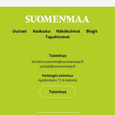
Uutiset
Keskusta
Näkökulmat
Blogit
Tapahtumat
Toimitus
etunimi.sukunimi@suomenmaa.fi
uutiset@suomenmaa.fi
Hel­sin­gin toi­mi­tus
Apol­lon­ka­tu 11 A Hel­sin­ki
Toimitus