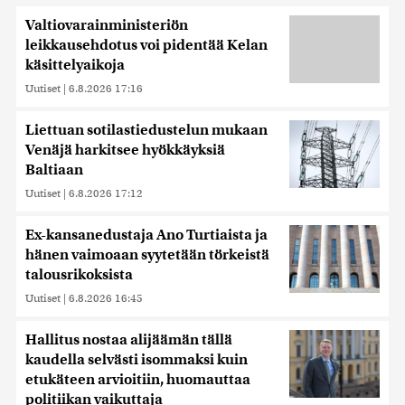
Valtiovarainministeriön
leikkausehdotus voi pidentää Kelan
käsittelyaikoja
Uutiset
|
6.8.2026 17:16
Liettuan sotilastiedustelun mukaan
Venäjä harkitsee hyökkäyksiä
Baltiaan
Uutiset
|
6.8.2026 17:12
Ex-kansanedustaja Ano Turtiaista ja
hänen vaimoaan syytetään törkeistä
talousrikoksista
Uutiset
|
6.8.2026 16:45
Hallitus nostaa alijäämän tällä
kaudella selvästi isommaksi kuin
etukäteen arvioitiin, huomauttaa
politiikan vaikuttaja