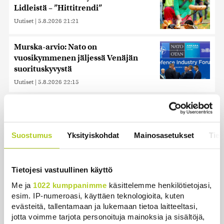
Lidleistä – ”Hittitrendi”
Uutiset
|
5.8.2026 21:21
Murska-arvio: Nato on
vuosikymmenen jäljessä Venäjän
suorituskyvystä
Uutiset
|
5.8.2026 22:15
Nämä ihmiset sairastuvat muita
herkemmin sydän- ja
verisuonitauteihin, sanoo tutkimus
Suostumus
Yksityiskohdat
Mainosasetukset
Tiet
Uutiset
|
5.8.2026 22:01
Ukrainan mukaan yhtään Venäjän
Tietojesi vastuullinen käyttö
ohjusta ei kyetty pudottamaan
iskussa, jossa kuoli toistakymmentä
Me ja
1022 kumppanimme
käsittelemme henkilötietojasi,
ihmistä
esim. IP-numeroasi, käyttäen teknologioita, kuten
evästeitä, tallentamaan ja lukemaan tietoa laitteeltasi,
Uutiset
|
5.8.2026 9:21
jotta voimme tarjota personoituja mainoksia ja sisältöjä,