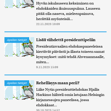
Hyvän iskulauseen keksiminen on
ehdokkaiden ikuisuuspulma. Lauseen
pitää olla naseva, mieleenpainuva,
herättää myönteisiä...
22.11.2023 10:09
Lisää viihdettä presidenttipeliin
Apollon tietäjät
Presidentinvaalien ehdokaspaneeleissa
kiertävät päivästä ja illasta toiseen samat
kysymykset: mitä tehdä Ahvenanmaalle,
miten...
9.11.2023 15:09
Rehellisyys maan perii?
Apollon tietäjät
Liike Nytin presidenttiehdokas Hjallis
Harkimo hiihteli omia latujaan Helsingin
kirjamessujen paneelissa, jossa
ehdokkaat...
30.10.2023 14:52