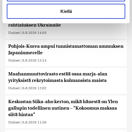
Lue lisää siitä, miten henkilötietojasi käsitellään ja miten
Uutiset
|
6.8.2026 15:06
voit määrittää asetuksesi
tiedot-osiossa
. Voit muuttaa
Kiellä
suostumustasi tai peruuttaa sen milloin vain
Ruotsi luovuttaa Venäjän varjolaivastoon kuuluvan
evästeilmoituksessa.
rahtialuksen Ukrainalle
Käytämme evästeitä tarjoamamme sisällön ja mainosten
Uutiset
|
6.8.2026 14:03
räätälöimiseen, sosiaalisen median ominaisuuksien
tukemiseen ja kävijämäärämme analysoimiseen. Lisäksi
Pohjois-Korea ampui tunnistamattoman ammuksen
jaamme sosiaalisen median, mainosalan ja analytiikka-
Japaninmerelle
alan kumppaneillemme tietoja siitä, miten käytät
Uutiset
|
6.8.2026 12:14
sivustoamme. Kumppanimme voivat yhdistää näitä
tietoja muihin tietoihin, joita olet antanut heille tai joita on
Maahanmuuttovirasto estää osaa marja-alan
kerätty, kun olet käyttänyt heidän palvelujaan. Tietoja
yrityksistä rekrytoimasta kolmansista maista
saatetaan myös siirtää ulkomaille.
Uutiset
|
6.8.2026 12:02
Keskustan Siika-aho kertoo, mikä hänestä on Ylen
gallupin todellinen uutinen – ”Kokoomus maksaa
siitä hintaa”
Uutiset
|
6.8.2026 11:56