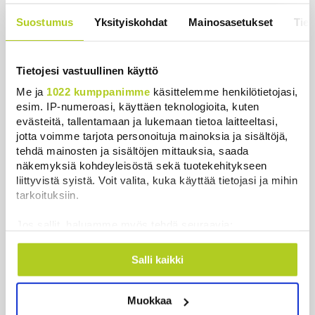
Uutiset
|
5.8.2026 23:00
Suostumus
Yksityiskohdat
Mainosasetukset
Tiet
Lohi roimi Purran esitystä Ylellä: ”Nyt
olisi ollut viimeinen hetki ottaa järki
Tietojesi vastuullinen käyttö
käteen”
Me ja
1022 kumppanimme
käsittelemme henkilötietojasi,
Uutiset
|
5.8.2026 14:40
esim. IP-numeroasi, käyttäen teknologioita, kuten
evästeitä, tallentamaan ja lukemaan tietoa laitteeltasi,
jotta voimme tarjota personoituja mainoksia ja sisältöjä,
tehdä mainosten ja sisältöjen mittauksia, saada
näkemyksiä kohdeyleisöstä sekä tuotekehitykseen
Uusimmat
liittyvistä syistä. Voit valita, kuka käyttää tietojasi ja mihin
tarkoituksiin.
Iso osa keskustaa ja kokoomusta äänestäneistä on
Jos sallit, haluamme myös tehdä seuraavia:
vielä katsomossa, paljastaa Ylen mittaus – ”Eivät
oikein löydä puoluetta”
Kerätä tietoja maantieteellisestä sijainnistasi,
mahdollisesti muutaman metrin tarkkuudella
Salli kaikki
Uutiset
|
6.8.2026 15:57
Tunnistaa laitteesi skannaamalla sen
ominaispiirteitä aktiivisesti (sormenjäljen
Valaat ja delfiinit kaikkoavat, hait lähestyvät rantaa
Muokkaa
muodostaminen)
– näin meren lämpeneminen näkyy Kaliforniassa