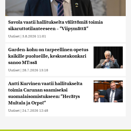
Savola vaatii hallitukselta välittömiä toimia
sikaruttotilanteeseen – ”Viipymättä”
Uutiset
|
3.8.2026 11:01
Garden-kohu on tarpeellinen opetus
kaikille puolueille, keskustakonkari
sanoo MT:ssä
Uutiset
|
28.7.2026 13:18
Antti Kurvinen vaatii hallitukselta
toimia Carunan saamiseksi
suomalaisomistukseen: ”Herätys
Multala ja Orpo!”
Uutiset
|
24.7.2026 12:48