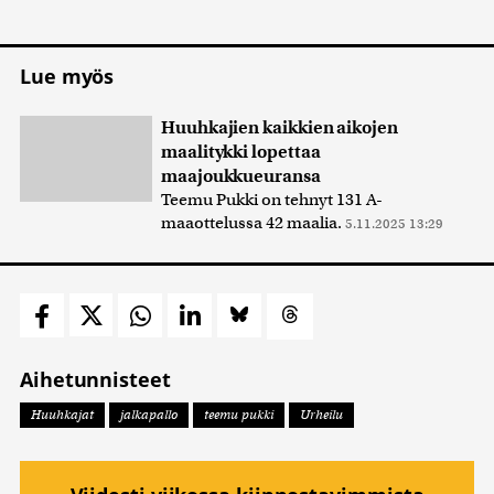
Lue myös
Huuhkajien kaikkien aikojen
maalitykki lopettaa
maajoukkueuransa
Teemu Pukki on tehnyt 131 A-
maaottelussa 42 maalia.
5.11.2025 13:29
Aihetunnisteet
Huuhkajat
jalkapallo
teemu pukki
Urheilu