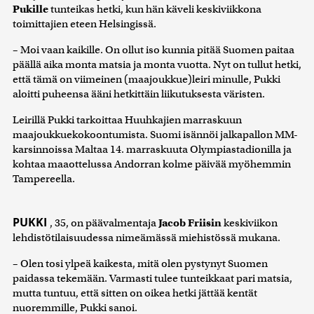
Pukille
tunteikas hetki, kun hän käveli keskiviikkona
toimittajien eteen Helsingissä.
– Moi vaan kaikille. On ollut iso kunnia pitää Suomen paitaa
päällä aika monta matsia ja monta vuotta. Nyt on tullut hetki,
että tämä on viimeinen (maajoukkue)leiri minulle, Pukki
aloitti puheensa ääni hetkittäin liikutuksesta väristen.
Leirillä Pukki tarkoittaa Huuhkajien marraskuun
maajoukkuekokoontumista. Suomi isännöi jalkapallon MM-
karsinnoissa Maltaa 14. marraskuuta Olympiastadionilla ja
kohtaa maaottelussa Andorran kolme päivää myöhemmin
Tampereella.
PUKKI
, 35, on päävalmentaja
Jacob Friisin
keskiviikon
lehdistötilaisuudessa nimeämässä miehistössä mukana.
– Olen tosi ylpeä kaikesta, mitä olen pystynyt Suomen
paidassa tekemään. Varmasti tulee tunteikkaat pari matsia,
mutta tuntuu, että sitten on oikea hetki jättää kentät
nuoremmille, Pukki sanoi.