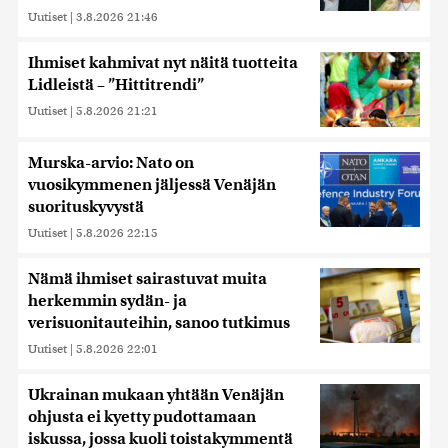
Uutiset
|
3.8.2026 21:46
Ihmiset kahmivat nyt näitä tuotteita
Lidleistä – ”Hittitrendi”
Uutiset
|
5.8.2026 21:21
Murska-arvio: Nato on
vuosikymmenen jäljessä Venäjän
suorituskyvystä
Uutiset
|
5.8.2026 22:15
Nämä ihmiset sairastuvat muita
herkemmin sydän- ja
verisuonitauteihin, sanoo tutkimus
Uutiset
|
5.8.2026 22:01
Ukrainan mukaan yhtään Venäjän
ohjusta ei kyetty pudottamaan
iskussa, jossa kuoli toistakymmentä