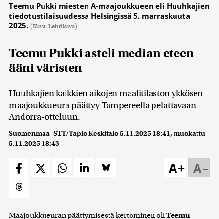
Teemu Pukki miesten A-maajoukkueen eli Huuhkajien
tiedotustilaisuudessa Helsingissä 5. marraskuuta
2025.
(Kuva: Lehtikuva)
Teemu Pukki asteli median eteen
ääni väristen
Huuhkajien kaikkien aikojen maalitilaston ykkösen
maajoukkueura päättyy Tampereella pelattavaan
Andorra-otteluun.
Suomenmaa–STT/Tapio Keskitalo
5.11.2025 18:41
, muokattu
5.11.2025 18:43
A+
A–
Maajoukkueuran päättymisestä kertominen oli
Teemu