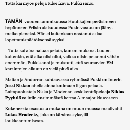
Totta kai myös pelejä tulee ikävä, Pukki sanoi.
TÄMÄN
vuoden tammikuussa Huuhkajien peräsimeen
hypänneen Friisin alaisuudessa Pukin vastuu on jäänyt
melko pieneksi. Hän ei kuitenkaan nostanut asiaa
lopettamispäätöksensä syyksi.
– Totta kai aina haluaa pelata, kun on mukana. Luulen
kuitenkin, että aika olisi ollut, vaikka olisin pelannut vähän
enemmän, Pukki sanoi ja muistutti, että seuraavien EM-
karsintojen alkuun on vielä pitkä aika.
Maltan ja Andorran kohtaavassa ryhmässä Pukki on Interin
Jussi Niskan
ohella ainoa kotimaan liigan pelaaja.
Laitapuolustaja Niska ja Modenan keskikenttäpelaaja
Niklas
Pyyhtiä
valittiin ensimmäistä kertaa A-maajoukkueeseen.
Kokeneesta osastosta mukana on muun muassa maalivahti
Lukas Hradecky
, joka on kärsinyt syksyllä
loukkaantumisesta.