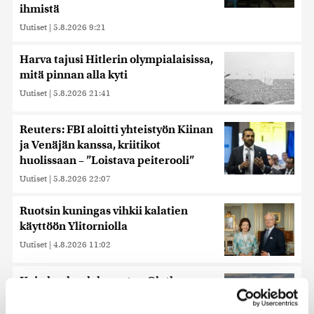
ihmistä
Uutiset
|
5.8.2026 9:21
Harva tajusi Hitlerin olympialaisissa,
mitä pinnan alla kyti
Uutiset
|
5.8.2026 21:41
Reuters: FBI aloitti yhteistyön Kiinan
ja Venäjän kanssa, kriitikot
huolissaan – ”Loistava peiterooli”
Uutiset
|
5.8.2026 22:07
Ruotsin kuningas vihkii kalatien
käyttöön Ylitorniolla
Uutiset
|
4.8.2026 11:02
Kuin kauhuelokuvasta – Oletko
kuullut Etelämantereen
Veriputouksesta?