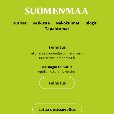
Uutiset
Keskusta
Näkökulmat
Blogit
Tapahtumat
Toimitus
etunimi.sukunimi@suomenmaa.fi
uutiset@suomenmaa.fi
Hel­sin­gin toi­mi­tus
Apol­lon­ka­tu 11 A Hel­sin­ki
Toimitus
Lataa uutissovellus