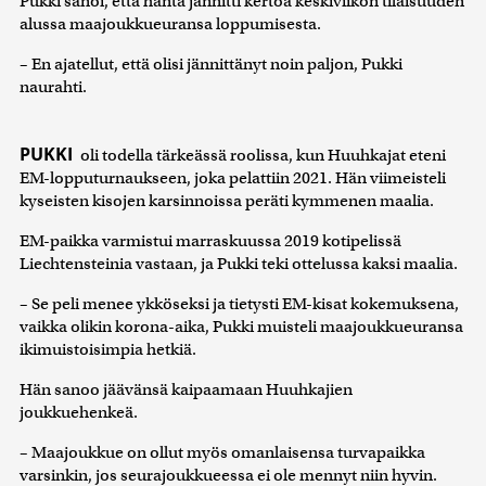
Pukki sanoi, että häntä jännitti kertoa keskiviikon tilaisuuden
alussa maajoukkueuransa loppumisesta.
– En ajatellut, että olisi jännittänyt noin paljon, Pukki
naurahti.
PUKKI
oli todella tärkeässä roolissa, kun Huuhkajat eteni
EM-lopputurnaukseen, joka pelattiin 2021. Hän viimeisteli
kyseisten kisojen karsinnoissa peräti kymmenen maalia.
EM-paikka varmistui marraskuussa 2019 kotipelissä
Liechtensteinia vastaan, ja Pukki teki ottelussa kaksi maalia.
– Se peli menee ykköseksi ja tietysti EM-kisat kokemuksena,
vaikka olikin korona-aika, Pukki muisteli maajoukkueuransa
ikimuistoisimpia hetkiä.
Hän sanoo jäävänsä kaipaamaan Huuhkajien
joukkuehenkeä.
– Maajoukkue on ollut myös omanlaisensa turvapaikka
varsinkin, jos seurajoukkueessa ei ole mennyt niin hyvin.