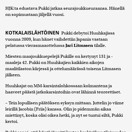
HJK:ta edustava Pukki jatkaa seurajoukkueuraansa. Hänellä
on sopimustaan jäljellä vuosi.
KOTKALAISLÄHTÖINEN
Pukki debytoi Huuhkajissa
vuonna 2009, kun hänet vaihdettiin Japania vastaan
pelatussa vierasmaaottelussa
Jari Litmasen
tilalle.
Miesten maajoukkuepelejä Pukille on kertynyt 131 ja -
maaleja 42. Pukki on Huuhkajien kaikkien aikojen
maalitilaston kärjessä ja ottelumäärässä toisena Litmasen
jälkeen.
Huuhkajat on MM-karsintalohkossaan kolmantena ja
haaveet päästä jatkokarsintoihin ovat lähinnä teoreettiset.
– Tein lopullisen päätöksen syksyn mittaan. Juttelin jo viime
leirillä Jacobin (Friis) kanssa. Olin jo pidemmän aikaa
miettinyt, koska olisi oikea hetki, ja nyt se tuntui siltä, Pukki
kertoi.