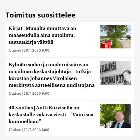
Toimitus suosittelee
Kirjat | Muualta muuttava on
maaseudulla aina outolintu,
uutuuskirja väittää
Uutiset
|
19.7.2026 9:00
Kylmän sodan ja modernisoituvan
maailman keskustajohtaja – tutkija
korostaa Johannes Virolaisen
merkitystä aatteellisena uudistajana
Uutiset
|
18.7.2026 9:00
40-vuotias | Antti Kurvisella on
keskustalle vakava viesti – ”Vain isoa
kuunnellaan”
Uutiset
|
11.7.2026 8:00