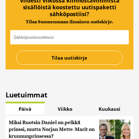
Viidesti viikossa kiinnostavimmista
sisällöistä koostettu uutispaketti
sähköpostiisi?
Tilaa Suomenmaan ilmainen uutiskirje.
Luetuimmat
Päivä
Viikko
Kuukausi
Miksi Ruotsin Daniel on pelkkä
prinssi, mutta Norjan Mette-Marit on
kruununprinsessa?