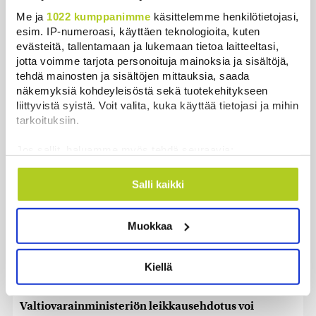
Me ja
1022 kumppanimme
käsittelemme henkilötietojasi,
Tutkimus: Nämä kolme terveystekijää voivat lykätä
esim. IP-numeroasi, käyttäen teknologioita, kuten
dementiaa 13 vuodella
evästeitä, tallentamaan ja lukemaan tietoa laitteeltasi,
Uutiset
|
6.8.2026 21:50
jotta voimme tarjota personoituja mainoksia ja sisältöjä,
tehdä mainosten ja sisältöjen mittauksia, saada
näkemyksiä kohdeyleisöstä sekä tuotekehitykseen
Juutalainen miekkailija voitti natseille mitalin ja
liittyvistä syistä. Voit valita, kuka käyttää tietojasi ja mihin
kohotti kätensä Hitler-tervehdykseen – Miksi
tarkoituksiin.
ihmeessä?
Uutiset
|
6.8.2026 21:31
Jos sallit, haluamme myös tehdä seuraavia:
Kerätä tietoja maantieteellisestä sijainnistasi,
Veriputouksesta löydettiin muinoin eristyksiin
mahdollisesti muutaman metrin tarkkuudella
Salli kaikki
jäänyttä elämää
Tunnistaa laitteesi skannaamalla sen
Uutiset
|
6.8.2026 21:15
ominaispiirteitä aktiivisesti (sormenjäljen
Muokkaa
muodostaminen)
Lämpöennätys meni uusiksi Slovakiassa toisena
Lue lisää siitä, miten henkilötietojasi käsitellään ja miten
päivänä peräkkäin
voit määrittää asetuksesi
tiedot-osiossa
. Voit muuttaa
Kiellä
suostumustasi tai peruuttaa sen milloin vain
Uutiset
|
6.8.2026 18:44
evästeilmoituksessa.
Valtiovarainministeriön leikkausehdotus voi