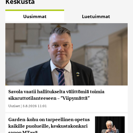
Keskusta
Uusimmat
Luetuimmat
Savola vaatii hallitukselta välittömiä toimia
sikaruttotilanteeseen – ”Viipymättä”
Uutiset
|
3.8.2026 11:01
Garden-kohu on tarpeellinen opetus
kaikille puolueille, keskustakonkari
sanoo MT:ssä