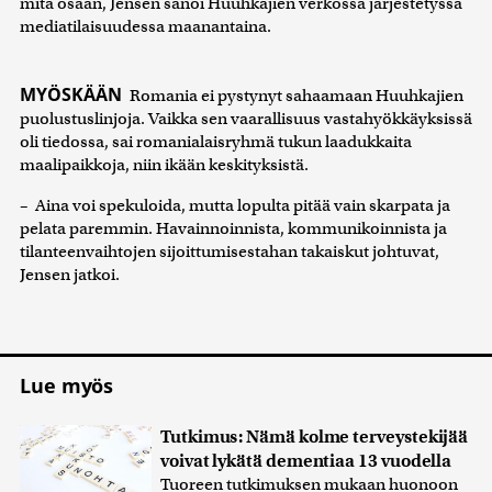
mitä osaan, Jensen sanoi Huuhkajien verkossa järjestetyssä
mediatilaisuudessa maanantaina.
MYÖSKÄÄN
Romania ei pystynyt sahaamaan Huuhkajien
puolustuslinjoja. Vaikka sen vaarallisuus vastahyökkäyksissä
oli tiedossa, sai romanialaisryhmä tukun laadukkaita
maalipaikkoja, niin ikään keskityksistä.
– Aina voi spekuloida, mutta lopulta pitää vain skarpata ja
pelata paremmin. Havainnoinnista, kommunikoinnista ja
tilanteenvaihtojen sijoittumisestahan takaiskut johtuvat,
Jensen jatkoi.
Lue myös
Tutkimus: Nämä kolme terveystekijää
voivat lykätä dementiaa 13 vuodella
Tuoreen tutkimuksen mukaan huonoon