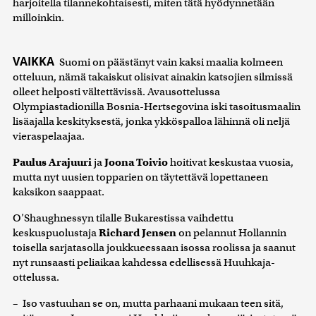
harjoitella tilannekohtaisesti, miten tätä hyödynnetään
milloinkin.
VAIKKA
Suomi on päästänyt vain kaksi maalia kolmeen
otteluun, nämä takaiskut olisivat ainakin katsojien silmissä
olleet helposti vältettävissä. Avausottelussa
Olympiastadionilla Bosnia-Hertsegovina iski tasoitusmaalin
lisäajalla keskityksestä, jonka ykköspalloa lähinnä oli neljä
vieraspelaajaa.
Paulus Arajuuri
ja
Joona Toivio
hoitivat keskustaa vuosia,
mutta nyt uusien topparien on täytettävä lopettaneen
kaksikon saappaat.
O’Shaughnessyn tilalle Bukarestissa vaihdettu
keskuspuolustaja
Richard Jensen
on pelannut Hollannin
toisella sarjatasolla joukkueessaan isossa roolissa ja saanut
nyt runsaasti peliaikaa kahdessa edellisessä Huuhkaja-
ottelussa.
– Iso vastuuhan se on, mutta parhaani mukaan teen sitä,