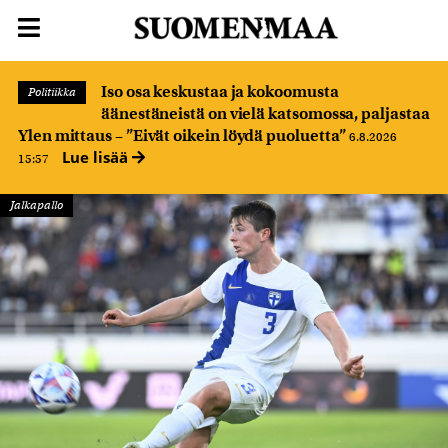
Iso osa keskustaa ja kokoomusta
Politiikka
äänestäneistä on vielä katsomossa, paljastaa
Ylen mittaus – ”Eivät oikein löydä puoluetta”
6.8.2026
Lue lisää
15:57
Jalkapallo