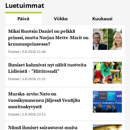
Luetuimmat
Päivä
Viikko
Kuukausi
Miksi Ruotsin Daniel on pelkkä
prinssi, mutta Norjan Mette-Marit on
kruununprinsessa?
Uutiset
|
3.8.2026 21:46
Ihmiset kahmivat nyt näitä tuotteita
Lidleistä – ”Hittitrendi”
Uutiset
|
5.8.2026 21:21
Murska-arvio: Nato on
vuosikymmenen jäljessä Venäjän
suorituskyvystä
Uutiset
|
5.8.2026 22:15
Nämä ihmiset sairastuvat muita