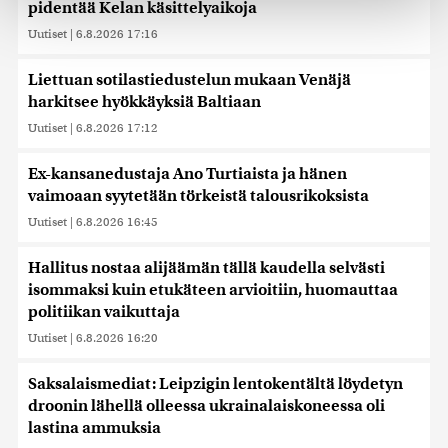
Käytämme evästeitä tarjoamamme sisällön ja mainosten
pidentää Kelan käsittelyaikoja
räätälöimiseen, sosiaalisen median ominaisuuksien
Uutiset
|
6.8.2026 17:16
tukemiseen ja kävijämäärämme analysoimiseen. Lisäksi
jaamme sosiaalisen median, mainosalan ja analytiikka-
Liettuan sotilastiedustelun mukaan Venäjä
alan kumppaneillemme tietoja siitä, miten käytät
harkitsee hyökkäyksiä Baltiaan
sivustoamme. Kumppanimme voivat yhdistää näitä
tietoja muihin tietoihin, joita olet antanut heille tai joita on
Uutiset
|
6.8.2026 17:12
kerätty, kun olet käyttänyt heidän palvelujaan. Tietoja
saatetaan myös siirtää ulkomaille.
Ex-kansanedustaja Ano Turtiaista ja hänen
vaimoaan syytetään törkeistä talousrikoksista
Uutiset
|
6.8.2026 16:45
Hallitus nostaa alijäämän tällä kaudella selvästi
isommaksi kuin etukäteen arvioitiin, huomauttaa
politiikan vaikuttaja
Uutiset
|
6.8.2026 16:20
Saksalaismediat: Leipzigin lentokentältä löydetyn
droonin lähellä olleessa ukrainalaiskoneessa oli
lastina ammuksia