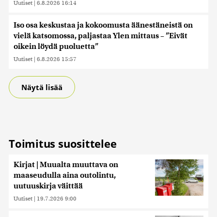
Uutiset
|
6.8.2026 16:14
Iso osa keskustaa ja kokoomusta äänestäneistä on
vielä katsomossa, paljastaa Ylen mittaus – ”Eivät
oikein löydä puoluetta”
Uutiset
|
6.8.2026 15:57
Näytä lisää
Toimitus suosittelee
Kirjat | Muualta muuttava on
maaseudulla aina outolintu,
uutuuskirja väittää
Uutiset
|
19.7.2026 9:00