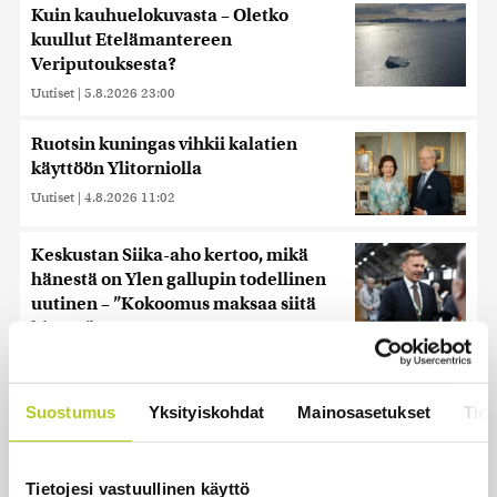
Kuin kauhuelokuvasta – Oletko
kuullut Etelämantereen
Veriputouksesta?
Uutiset
|
5.8.2026 23:00
Ruotsin kuningas vihkii kalatien
käyttöön Ylitorniolla
Uutiset
|
4.8.2026 11:02
Keskustan Siika-aho kertoo, mikä
hänestä on Ylen gallupin todellinen
uutinen – ”Kokoomus maksaa siitä
hintaa”
Uutiset
|
6.8.2026 11:56
Suostumus
Yksityiskohdat
Mainosasetukset
Tiet
Uusimmat
Tietojesi vastuullinen käyttö