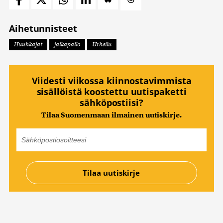
Aihetunnisteet
Huuhkajat
jalkapallo
Urheilu
Viidesti viikossa kiinnostavimmista
sisällöistä koostettu uutispaketti
sähköpostiisi?
Tilaa Suomenmaan ilmainen uutiskirje.