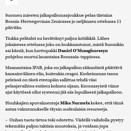
Suomen miesten jalkapallomaajoukkue pelaa tiistaina
Bosnia-Hertsegovinan Zenicassa jo neljännen ottelunsa 11
päivään.
Tiukka pelitahti on herättänyt paljon kritiikkiä. Lähes
jokaisessa ottelussa joku on loukkaantunut, mistä Suomikin
sai kärsiä, kun luottopakki
Daniel O’Shaughnessyn
pohjeluu murtui lauantaina Romania-tappiossa.
Maanantaina IFAB, joka on jalkapallon säännöistä päättävä
kansainvälinen elin, kuitenkin reagoi. Korkeimman tason
peleissä on tästä eteenpäin sallittua tehdä viisi
pelaajavaihtoa entisen kolmen sijaan. Koronasyistä viime
ajat käytössä ollut systeemi jää siis lopullisesti jalkapalloon.
Huuhkajien apuvalmentaja
Mika Nurmela
kokee, että tämä
antaa valmennukselle täysin uudenlaisia resursseja.
– Onhan tuota tietoa toki odotettu. Viidellä vaihdolla pystyy
tekemään paljon taktisia muutoksia, ja voidaan jopa