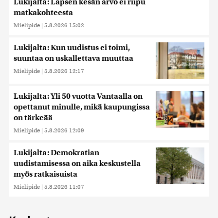
Lukijalta: Lapsen kesän arvo ei riipu
matkakohteesta
Mielipide
|
5.8.2026 15:02
Lukijalta: Kun uudistus ei toimi,
suuntaa on uskallettava muuttaa
Mielipide
|
5.8.2026 12:17
Lukijalta: Yli 50 vuotta Vantaalla on
opettanut minulle, mikä kaupungissa
on tärkeää
Mielipide
|
5.8.2026 12:09
Lukijalta: Demokratian
uudistamisessa on aika keskustella
myös ratkaisuista
Mielipide
|
5.8.2026 11:07