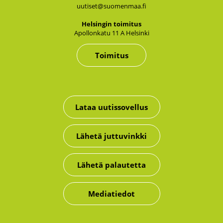
uutiset@suomenmaa.fi
Hel­sin­gin toi­mi­tus
Apol­lon­ka­tu 11 A Hel­sin­ki
Toimitus
Lataa uutissovellus
Lähetä juttuvinkki
Lähetä palautetta
Mediatiedot