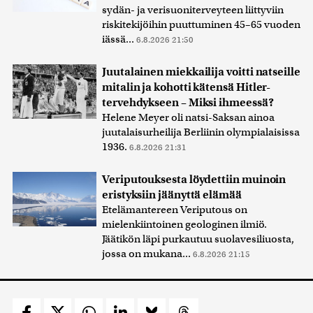
sydän- ja verisuoniterveyteen liittyviin
riskitekijöihin puuttuminen 45–65 vuoden
iässä...
6.8.2026 21:50
Juutalainen miekkailija voitti natseille
mitalin ja kohotti kätensä Hitler-
tervehdykseen – Miksi ihmeessä?
Helene Meyer oli natsi-Saksan ainoa
juutalaisurheilija Berliinin olympialaisissa
1936.
6.8.2026 21:31
Veriputouksesta löydettiin muinoin
eristyksiin jäänyttä elämää
Etelämantereen Veriputous on
mielenkiintoinen geologinen ilmiö.
Jäätikön läpi purkautuu suolavesiliuosta,
jossa on mukana...
6.8.2026 21:15