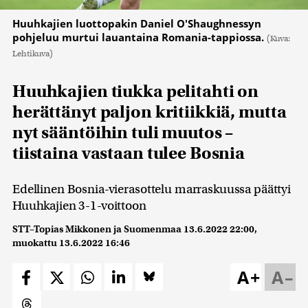
Huuhkajien luottopakin Daniel O'Shaughnessyn
pohjeluu murtui lauantaina Romania-tappiossa.
(Kuva:
Lehtikuva)
Huuhkajien tiukka pelitahti on
herättänyt paljon kritiikkiä, mutta
nyt sääntöihin tuli muutos –
tiistaina vastaan tulee Bosnia
Edellinen Bosnia-vierasottelu marraskuussa päättyi
Huuhkajien 3-1-voittoon
STT–Topias Mikkonen ja Suomenmaa
13.6.2022 22:00
,
muokattu
13.6.2022 16:46
A+
A–