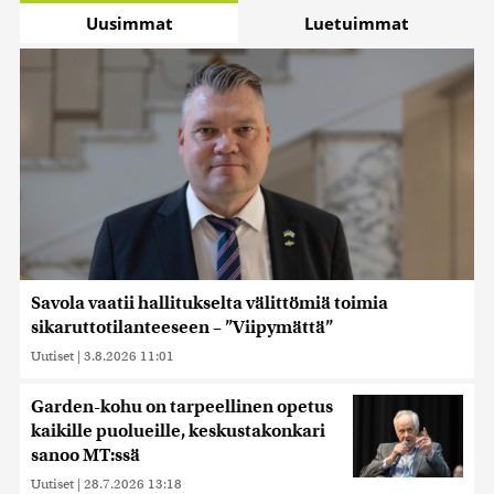
Uusimmat
Luetuimmat
Savola vaatii hallitukselta välittömiä toimia
sikaruttotilanteeseen – ”Viipymättä”
Uutiset
|
3.8.2026 11:01
Garden-kohu on tarpeellinen opetus
kaikille puolueille, keskustakonkari
sanoo MT:ssä
Uutiset
|
28.7.2026 13:18