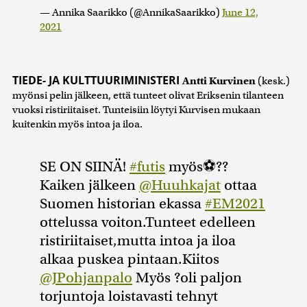
— Annika Saarikko (@AnnikaSaarikko)
June 12,
2021
TIEDE- JA KULTTUURIMINISTERI
Antti Kurvinen
(kesk.)
myönsi pelin jälkeen, että tunteet olivat Eriksenin tilanteen
vuoksi ristiriitaiset. Tunteisiin löytyi Kurvisen mukaan
kuitenkin myös intoa ja iloa.
SE ON SIINÄ!
#futis
myös⚽️??
Kaiken jälkeen
@Huuhkajat
ottaa
Suomen historian ekassa
#EM2021
ottelussa voiton.Tunteet edelleen
ristiriitaiset,mutta intoa ja iloa
alkaa puskea pintaan.Kiitos
@JPohjanpalo
Myös ?oli paljon
torjuntoja loistavasti tehnyt