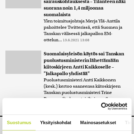
sairauskohtauksesta – Tilanteen näki
suorana noin 1,4 miljoonaa
suomalaista
Ylen toimitusjohtaja Merja Ylä-Anttila
pahoittelee Twitterissä, että Suomen ja
Tanskan välisessä jalkapallon EM-
ottelun...
13.6.2021 13:08
Suomalaisyleisön käytös sai Tanskan
puolustusministerin lähettämään
kiitoskirjeen Antti Kaikkoselle –
"Jalkapallo yhdistää"
Puolustusministeri Antti Kaikkonen
(kesk.) kertoo saaneensa kiitoskirjeen
Tanskan puolustusministeri Trine
Bramsenilta lauantai-iltaiseen Suomen...
13.6.2021 14:42
Suostumus
Yksityiskohdat
Mainosasetukset
Tiet