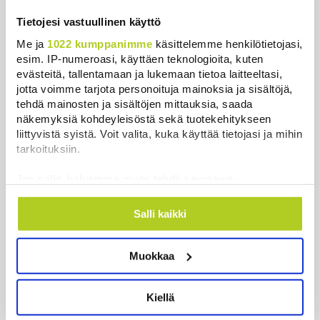
Tietojesi vastuullinen käyttö
Aihetunnisteet
Me ja
1022 kumppanimme
käsittelemme henkilötietojasi,
Huuhkajat
jalkapallo
jalkapallon EM-kisat
Keskusta
esim. IP-numeroasi, käyttäen teknologioita, kuten
evästeitä, tallentamaan ja lukemaan tietoa laitteeltasi,
Urheilu
jotta voimme tarjota personoituja mainoksia ja sisältöjä,
tehdä mainosten ja sisältöjen mittauksia, saada
näkemyksiä kohdeyleisöstä sekä tuotekehitykseen
Viidesti viikossa kiinnostavimmista
liittyvistä syistä. Voit valita, kuka käyttää tietojasi ja mihin
sisällöistä koostettu uutispaketti
tarkoituksiin.
sähköpostiisi?
Tilaa Suomenmaan ilmainen uutiskirje.
Jos sallit, haluamme myös tehdä seuraavia:
Kerätä tietoja maantieteellisestä sijainnistasi,
mahdollisesti muutaman metrin tarkkuudella
Salli kaikki
Tunnistaa laitteesi skannaamalla sen
ominaispiirteitä aktiivisesti (sormenjäljen
Muokkaa
muodostaminen)
Lue lisää siitä, miten henkilötietojasi käsitellään ja miten
voit määrittää asetuksesi
tiedot-osiossa
. Voit muuttaa
Kiellä
suostumustasi tai peruuttaa sen milloin vain
evästeilmoituksessa.