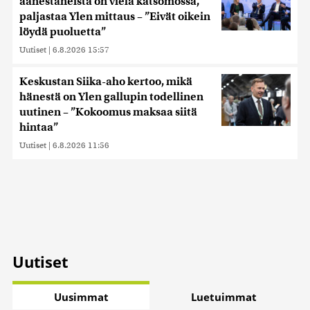
äänestäneistä on vielä katsomossa,
paljastaa Ylen mittaus – ”Eivät oikein
löydä puoluetta”
Uutiset
|
6.8.2026 15:57
Keskustan Siika-aho kertoo, mikä
hänestä on Ylen gallupin todellinen
uutinen – ”Kokoomus maksaa siitä
hintaa”
Uutiset
|
6.8.2026 11:56
Uutiset
Uusimmat
Luetuimmat