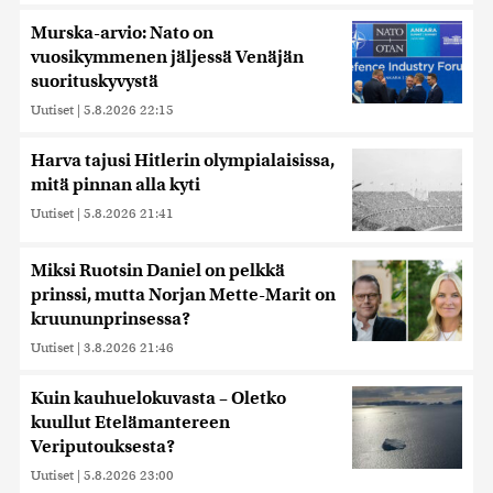
Murska-arvio: Nato on
vuosikymmenen jäljessä Venäjän
suorituskyvystä
Uutiset
|
5.8.2026 22:15
Harva tajusi Hitlerin olympialaisissa,
mitä pinnan alla kyti
Uutiset
|
5.8.2026 21:41
Miksi Ruotsin Daniel on pelkkä
prinssi, mutta Norjan Mette-Marit on
kruununprinsessa?
Uutiset
|
3.8.2026 21:46
Kuin kauhuelokuvasta – Oletko
kuullut Etelämantereen
Veriputouksesta?
Uutiset
|
5.8.2026 23:00