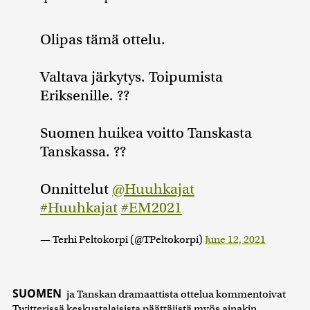
Olipas tämä ottelu.
Valtava järkytys. Toipumista
Eriksenille. ??
Suomen huikea voitto Tanskasta
Tanskassa. ??
Onnittelut
@Huuhkajat
#Huuhkajat
#EM2021
— Terhi Peltokorpi (@TPeltokorpi)
June 12, 2021
SUOMEN
ja Tanskan dramaattista ottelua kommentoivat
Twitterissä keskustalaisista päättäjistä myös ainakin