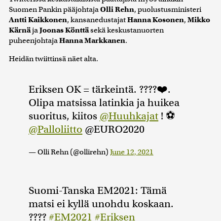
Suomen Pankin pääjohtaja
Olli Rehn
, puolustusministeri
Antti Kaikkonen
, kansanedustajat
Hanna Kosonen
,
Mikko
Kärnä
ja
Joonas Könttä
sekä keskustanuorten
puheenjohtaja
Hanna Markkanen
.
Heidän twiittinsä näet alta.
Eriksen OK = tärkeintä. ????❤️.
Olipa matsissa latinkia ja huikea
suoritus, kiitos
@Huuhkajat
! ⚽️
@Palloliitto
@EURO2020
— Olli Rehn (@ollirehn)
June 12, 2021
Suomi-Tanska EM2021: Tämä
matsi ei kyllä unohdu koskaan.
????
#EM2021
#Eriksen