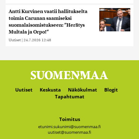
Antti Kurvinen vaatii hallitukselta
toimia Carunan saamiseksi
suomalaisomistukseen: ”Herätys
Multala ja Orpo!”
Uutiset
|
24.7.2026 12:48
Uutiset
Keskusta
Näkökulmat
Blogit
Tapahtumat
Toimitus
etunimi.sukunimi@suomenmaa.fi
uutiset@suomenmaa.fi