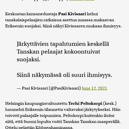
Keskustan kansanedustaja
Pasi Kivisaari
kehui
tanskalaispelaajien ratkaisua asettua maassa makaavan
Eriksenin suojaksi. Siinä näkyi Kivisaaren mukaan ihmisyys.
Järkyttävien tapahtumien keskellä
Tanskan pelaajat kokoontuivat
suojaksi.
Siinä näkymässä oli suuri ihmisyys.
— Pasi Kivisaari (@PasiKivisaari)
June 12, 2021
Helsingin kaupunginvaltuutettu
Terhi Peltokorpi
(kesk.)
luonnehti Eriksenin tilannetta valtavaksi järkytykseksi. Hän
toivotti palaajalle toipumista. Peltokorpi kuitenkin iloitsi
siitä, että Suomi lopulta voitti Tanskan Tanskan maaperällä.
Ottelu pelattiin Kööpenhaminassa.