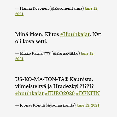
— Hanna Kosonen (@KosonenHanna)
June 12,
2021
Minä itken. Kiitos
#Huuhkajat
. Nyt
oli kova setti.
— Mikko Kärnä ???? (@KarnaMikko)
June 12,
2021
US-KO-MA-TON-TA!!! Kaunista,
viimeisteltyä ja Hradezky! ??????
#huuhkajat
#EURO2020
#DENFIN
— Joonas Könttä (@joonaskontta)
June 12, 2021