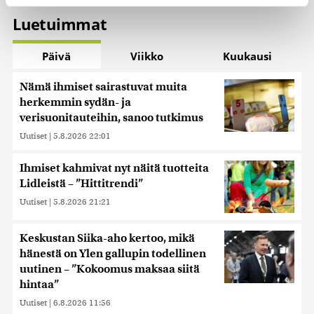
Luetuimmat
Käytämme evästeitä tarjoamamme sisällön ja mainosten
räätälöimiseen, sosiaalisen median ominaisuuksien
Päivä
Viikko
Kuukausi
tukemiseen ja kävijämäärämme analysoimiseen. Lisäksi
jaamme sosiaalisen median, mainosalan ja analytiikka-
Nämä ihmiset sairastuvat muita
alan kumppaneillemme tietoja siitä, miten käytät
herkemmin sydän- ja
sivustoamme. Kumppanimme voivat yhdistää näitä
tietoja muihin tietoihin, joita olet antanut heille tai joita on
verisuonitauteihin, sanoo tutkimus
kerätty, kun olet käyttänyt heidän palvelujaan. Tietoja
Uutiset
|
5.8.2026 22:01
saatetaan myös siirtää ulkomaille.
Ihmiset kahmivat nyt näitä tuotteita
Lidleistä – ”Hittitrendi”
Uutiset
|
5.8.2026 21:21
Keskustan Siika-aho kertoo, mikä
hänestä on Ylen gallupin todellinen
uutinen – ”Kokoomus maksaa siitä
hintaa”
Uutiset
|
6.8.2026 11:56