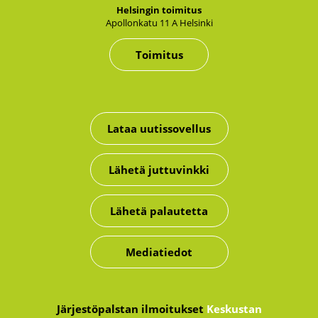
Hel­sin­gin toi­mi­tus
Apol­lon­ka­tu 11 A Hel­sin­ki
Toimitus
Lataa uutissovellus
Lähetä juttuvinkki
Lähetä palautetta
Mediatiedot
Järjestöpalstan ilmoitukset
Keskustan