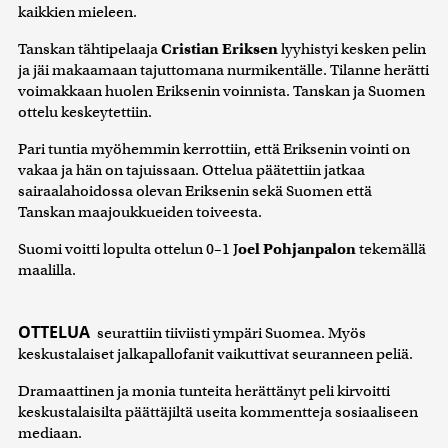
kaikkien mieleen.
Tanskan tähtipelaaja
Cristian Eriksen
lyyhistyi kesken pelin
ja jäi makaamaan tajuttomana nurmikentälle. Tilanne herätti
voimakkaan huolen Eriksenin voinnista. Tanskan ja Suomen
ottelu keskeytettiin.
Pari tuntia myöhemmin kerrottiin, että Eriksenin vointi on
vakaa ja hän on tajuissaan. Ottelua päätettiin jatkaa
sairaalahoidossa olevan Eriksenin sekä Suomen että
Tanskan maajoukkueiden toiveesta.
Suomi voitti lopulta ottelun 0–1 J
oel Pohjanpalon
tekemällä
maalilla.
OTTELUA
seurattiin tiiviisti ympäri Suomea. Myös
keskustalaiset jalkapallofanit vaikuttivat seuranneen peliä.
Dramaattinen ja monia tunteita herättänyt peli kirvoitti
keskustalaisilta päättäjiltä useita kommentteja sosiaaliseen
mediaan.