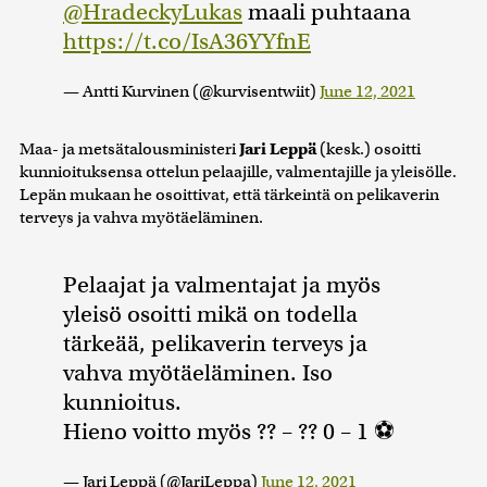
@HradeckyLukas
maali puhtaana
https://t.co/IsA36YYfnE
— Antti Kurvinen (@kurvisentwiit)
June 12, 2021
Maa- ja metsätalousministeri
Jari Leppä
(kesk.) osoitti
kunnioituksensa ottelun pelaajille, valmentajille ja yleisölle.
Lepän mukaan he osoittivat, että tärkeintä on pelikaverin
terveys ja vahva myötäeläminen.
Pelaajat ja valmentajat ja myös
yleisö osoitti mikä on todella
tärkeää, pelikaverin terveys ja
vahva myötäeläminen. Iso
kunnioitus.
Hieno voitto myös ?? – ?? 0 – 1 ⚽️
— Jari Leppä (@JariLeppa)
June 12, 2021