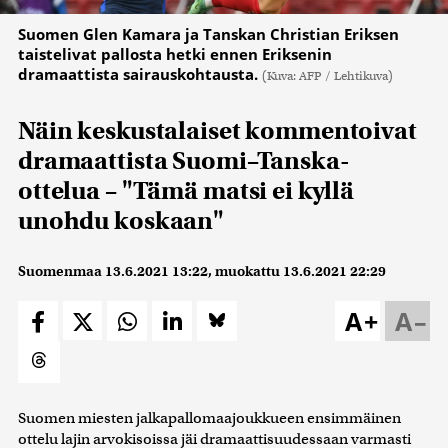
Suomen Glen Kamara ja Tanskan Christian Eriksen
taistelivat pallosta hetki ennen Eriksenin
dramaattista sairauskohtausta.
(Kuva: AFP / Lehtikuva)
Näin keskustalaiset kommentoivat
dramaattista Suomi–Tanska-
ottelua – "Tämä matsi ei kyllä
unohdu koskaan"
Suomenmaa
13.6.2021 13:22
, muokattu
13.6.2021 22:29
A+
A–
Suomen miesten jalkapallomaajoukkueen ensimmäinen
ottelu lajin arvokisoissa jäi dramaattisuudessaan varmasti