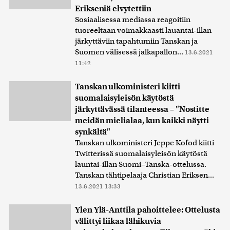
Erikseniä elvytettiin
Sosiaalisessa mediassa reagoitiin
tuoreeltaan voimakkaasti lauantai-illan
järkyttäviin tapahtumiin Tanskan ja
Suomen välisessä jalkapallon...
13.6.2021
11:42
Tanskan ulkoministeri kiitti
suomalaisyleisön käytöstä
järkyttävässä tilanteessa – "Nostitte
meidän mielialaa, kun kaikki näytti
synkältä"
Tanskan ulkoministeri Jeppe Kofod kiitti
Twitterissä suomalaisyleisön käytöstä
launtai-illan Suomi–Tanska-ottelussa.
Tanskan tähtipelaaja Christian Eriksen...
13.6.2021 13:33
Ylen Ylä-Anttila pahoittelee: Ottelusta
välittyi liikaa lähikuvia