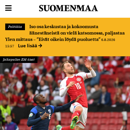
Iso osa keskustaa ja kokoomusta
Politiikka
äänestäneistä on vielä katsomossa, paljastaa
Ylen mittaus – ”Eivät oikein löydä puoluetta”
6.8.2026
Lue lisää
15:57
Jalkapallon EM-kisat