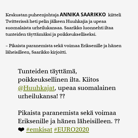
ANNIKA SAARIKKO
Keskustan puheenjohtaja
kiitteli
Twitterissä heti pelin jälkeen Huuhkajia ja upeaa
suomalaista urheilukansaa. Saarikko luonnehti iltaa
tunteiden täyttämäksi ja poikkeukselliseksi.
– Pikaista paranemista sekä voimaa Eriksenille ja hänen
läheisilleen, Saarikko kirjoitti.
Tunteiden täyttämä,
poikkeuksellinen ilta. Kiitos
@Huuhkajat
, upeaa suomalainen
urheilukansa! ??
Pikaista paranemista sekä voimaa
Eriksenille ja hänen läheisilleen. ??
❤️
#emkisat
#EURO2020