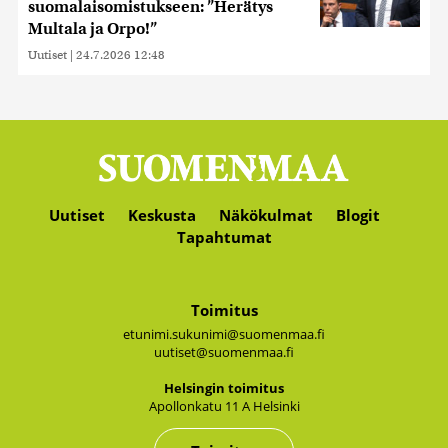
suomalaisomistukseen: ”Herätys
Multala ja Orpo!”
Uutiset
|
24.7.2026 12:48
Uutiset
Keskusta
Näkökulmat
Blogit
Tapahtumat
Toimitus
etunimi.sukunimi@suomenmaa.fi
uutiset@suomenmaa.fi
Hel­sin­gin toi­mi­tus
Apol­lon­ka­tu 11 A Hel­sin­ki