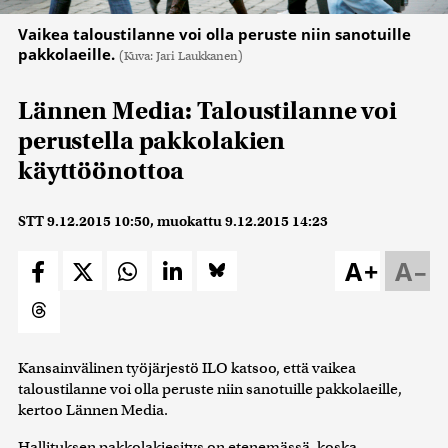
Vaikea taloustilanne voi olla peruste niin sanotuille
pakkolaeille.
(Kuva: Jari Laukkanen)
Lännen Media: Taloustilanne voi
perustella pakkolakien
käyttöönottoa
STT
9.12.2015 10:50
, muokattu
9.12.2015 14:23
A+
A–
Kansainvälinen työjärjestö ILO katsoo, että vaikea
taloustilanne voi olla peruste niin sanotuille pakkolaeille,
kertoo Lännen Media.
Hallituksen pakkolakiesitys on etenemässä, koska