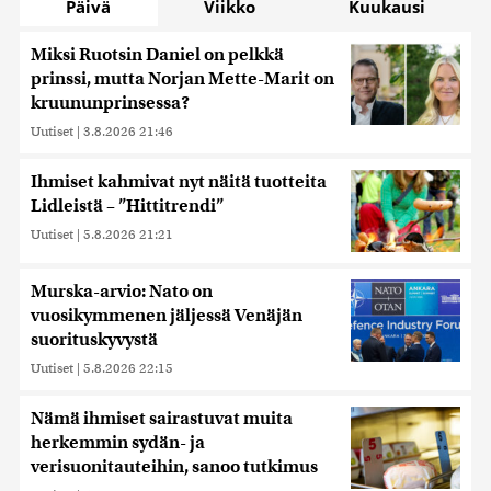
Päivä
Viikko
Kuukausi
Miksi Ruotsin Daniel on pelkkä
prinssi, mutta Norjan Mette-Marit on
kruununprinsessa?
Uutiset
|
3.8.2026 21:46
Ihmiset kahmivat nyt näitä tuotteita
Lidleistä – ”Hittitrendi”
Uutiset
|
5.8.2026 21:21
Murska-arvio: Nato on
vuosikymmenen jäljessä Venäjän
suorituskyvystä
Uutiset
|
5.8.2026 22:15
Nämä ihmiset sairastuvat muita
herkemmin sydän- ja
verisuonitauteihin, sanoo tutkimus