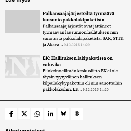
Palkansaajajärjestöiltä tyrmäävä
lausunto pakkolakipaketista
Palkansaajajärjestöt ovat jättäneet
tyrmäävän lausunnon hallituksen niin
sanotusta pakkolakipaketista. SAK, STTK
ja Akava...
9.12.2015 14:09
EK: Hallituksen lakipaketissa on
valuvika
Elinkeinoelämän keskusliitto EK ei ole
täysin tyytyväinen hallituksen
kilpailukykypakettiin eli niin sanottuihin
pakkolakeihin. EK...
9.12.2015 14:20
Aihetunnisteet