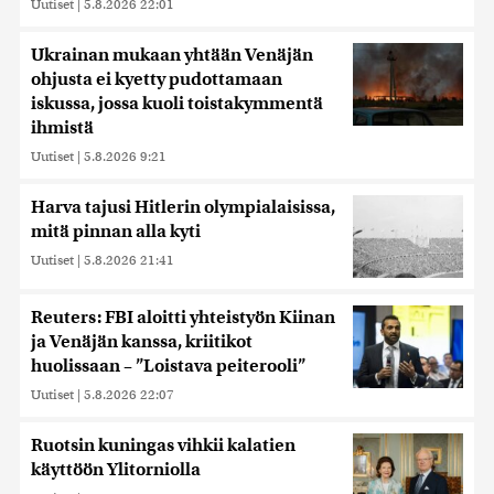
Uutiset
|
5.8.2026 22:01
Ukrainan mukaan yhtään Venäjän
ohjusta ei kyetty pudottamaan
iskussa, jossa kuoli toistakymmentä
ihmistä
Uutiset
|
5.8.2026 9:21
Harva tajusi Hitlerin olympialaisissa,
mitä pinnan alla kyti
Uutiset
|
5.8.2026 21:41
Reuters: FBI aloitti yhteistyön Kiinan
ja Venäjän kanssa, kriitikot
huolissaan – ”Loistava peiterooli”
Uutiset
|
5.8.2026 22:07
Ruotsin kuningas vihkii kalatien
käyttöön Ylitorniolla