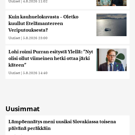
Uutiset
|
4.8.2026 11:02
Kuin kauhuelokuvasta – Oletko
kuullut Etelämantereen
Veriputouksesta?
Uutiset
|
5.8.2026 23:00
Lohi roimi Purran esitystä Ylellä: ”Nyt
olisi ollut viimeinen hetki ottaa järki
käteen”
Uutiset
|
5.8.2026 14:40
Uusimmat
Lämpöennätys meni uusiksi Slovakiassa toisena
päivänä peräkkäin