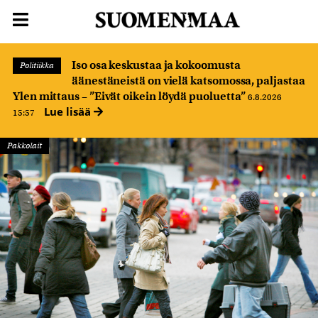
Iso osa keskustaa ja kokoomusta
Politiikka
äänestäneistä on vielä katsomossa, paljastaa
Ylen mittaus – ”Eivät oikein löydä puoluetta”
6.8.2026
Lue lisää
15:57
Pakkolait