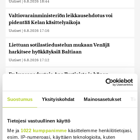
Uutiset
|
6.8.2026 18:44
Valtiovarainministeriön leikkausehdotus voi
pidentää Kelan käsittelyaikoja
Uutiset
|
6.8.2026 17:16
Liettuan sotilastiedustelun mukaan Venäjä
harkitsee hyökkäyksiä Baltiaan
Uutiset
|
6.8.2026 17:12
Ex-kansanedustaja Ano Turtiaista ja hänen
vaimoaan syytetään törkeistä talousrikoksista
Uutiset
|
6.8.2026 16:45
Suostumus
Yksityiskohdat
Mainosasetukset
Tiet
Hallitus nostaa alijäämän tällä kaudella selvästi
isommaksi kuin etukäteen arvioitiin, huomauttaa
politiikan vaikuttaja
Tietojesi vastuullinen käyttö
Uutiset
|
6.8.2026 16:20
Me ja
1022 kumppanimme
käsittelemme henkilötietojasi,
esim. IP-numeroasi, käyttäen teknologioita, kuten