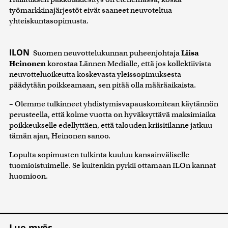
työmarkkinajärjestöt eivät saaneet neuvoteltua
yhteiskuntasopimusta.
ILON
Suomen neuvottelukunnan puheenjohtaja
Liisa
Heinonen
korostaa Lännen Medialle, että jos kollektiivista
neuvotteluoikeutta koskevasta yleissopimuksesta
päädytään poikkeamaan, sen pitää olla määräaikaista.
– Olemme tulkinneet yhdistymisvapauskomitean käytännön
perusteella, että kolme vuotta on hyväksyttävä maksimiaika
poikkeukselle edellyttäen, että talouden kriisitilanne jatkuu
tämän ajan, Heinonen sanoo.
Lopulta sopimusten tulkinta kuuluu kansainväliselle
tuomioistuimelle. Se kuitenkin pyrkii ottamaan ILOn kannat
huomioon.
Lue myös