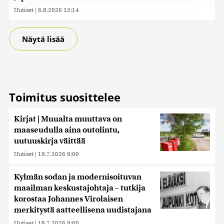
jaamme sosiaalisen median, mainosalan ja analytiikka-
Uutiset
|
6.8.2026 12:14
alan kumppaneillemme tietoja siitä, miten käytät
sivustoamme. Kumppanimme voivat yhdistää näitä
tietoja muihin tietoihin, joita olet antanut heille tai joita on
Näytä lisää
kerätty, kun olet käyttänyt heidän palvelujaan. Tietoja
saatetaan myös siirtää ulkomaille.
Toimitus suosittelee
Kirjat | Muualta muuttava on
maaseudulla aina outolintu,
uutuuskirja väittää
Uutiset
|
19.7.2026 9:00
Kylmän sodan ja modernisoituvan
maailman keskustajohtaja – tutkija
korostaa Johannes Virolaisen
merkitystä aatteellisena uudistajana
Uutiset
|
18.7.2026 9:00