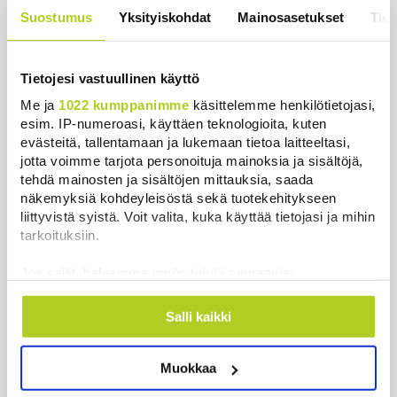
– näin meren lämpeneminen näkyy Kaliforniassa
Suostumus
Yksityiskohdat
Mainosasetukset
Tiet
Uutiset
|
6.8.2026 15:06
Ruotsi luovuttaa Venäjän varjolaivastoon kuuluvan
Tietojesi vastuullinen käyttö
rahtialuksen Ukrainalle
Me ja
1022 kumppanimme
käsittelemme henkilötietojasi,
Uutiset
|
6.8.2026 14:03
esim. IP-numeroasi, käyttäen teknologioita, kuten
evästeitä, tallentamaan ja lukemaan tietoa laitteeltasi,
Pohjois-Korea ampui tunnistamattoman ammuksen
jotta voimme tarjota personoituja mainoksia ja sisältöjä,
Japaninmerelle
tehdä mainosten ja sisältöjen mittauksia, saada
näkemyksiä kohdeyleisöstä sekä tuotekehitykseen
Uutiset
|
6.8.2026 12:14
liittyvistä syistä. Voit valita, kuka käyttää tietojasi ja mihin
tarkoituksiin.
Maahanmuuttovirasto estää osaa marja-alan
yrityksistä rekrytoimasta kolmansista maista
Jos sallit, haluamme myös tehdä seuraavia:
Uutiset
|
6.8.2026 12:02
Kerätä tietoja maantieteellisestä sijainnistasi,
mahdollisesti muutaman metrin tarkkuudella
Salli kaikki
Tunnistaa laitteesi skannaamalla sen
Näytä lisää
ominaispiirteitä aktiivisesti (sormenjäljen
Muokkaa
muodostaminen)
Lue lisää siitä, miten henkilötietojasi käsitellään ja miten