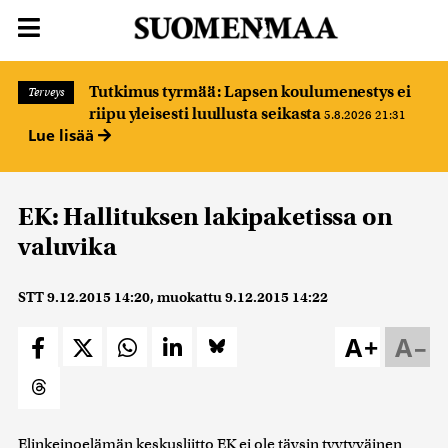
Tutkimus tyrmää: Lapsen koulumenestys ei
Terveys
riipu yleisesti luullusta seikasta
5.8.2026 21:31
Lue lisää
EK: Hallituksen lakipaketissa on
valuvika
STT
9.12.2015 14:20
, muokattu
9.12.2015 14:22
A+
A–
Elinkeinoelämän keskusliitto EK ei ole täysin tyytyväinen