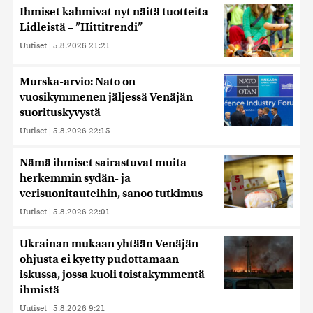
Ihmiset kahmivat nyt näitä tuotteita
Lidleistä – ”Hittitrendi”
Uutiset
|
5.8.2026 21:21
Murska-arvio: Nato on
vuosikymmenen jäljessä Venäjän
suorituskyvystä
Uutiset
|
5.8.2026 22:15
Nämä ihmiset sairastuvat muita
herkemmin sydän- ja
verisuonitauteihin, sanoo tutkimus
Uutiset
|
5.8.2026 22:01
Ukrainan mukaan yhtään Venäjän
ohjusta ei kyetty pudottamaan
iskussa, jossa kuoli toistakymmentä
ihmistä
Uutiset
|
5.8.2026 9:21