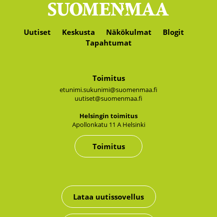
Uutiset
Keskusta
Näkökulmat
Blogit
Tapahtumat
Toimitus
etunimi.sukunimi@suomenmaa.fi
uutiset@suomenmaa.fi
Hel­sin­gin toi­mi­tus
Apol­lon­ka­tu 11 A Hel­sin­ki
Toimitus
Lataa uutissovellus