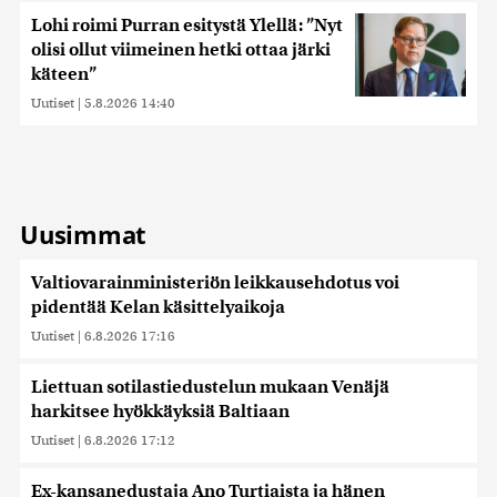
Lohi roimi Purran esitystä Ylellä: ”Nyt
olisi ollut viimeinen hetki ottaa järki
käteen”
Uutiset
|
5.8.2026 14:40
Uusimmat
Valtiovarainministeriön leikkausehdotus voi
pidentää Kelan käsittelyaikoja
Uutiset
|
6.8.2026 17:16
Liettuan sotilastiedustelun mukaan Venäjä
harkitsee hyökkäyksiä Baltiaan
Uutiset
|
6.8.2026 17:12
Ex-kansanedustaja Ano Turtiaista ja hänen