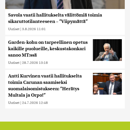
Savola vaatii hallitukselta välittömiä toimia
sikaruttotilanteeseen – ”Viipymättä”
Uutiset
|
3.8.2026 11:01
Garden-kohu on tarpeellinen opetus
kaikille puolueille, keskustakonkari
sanoo MT:ssä
Uutiset
|
28.7.2026 13:18
Antti Kurvinen vaatii hallitukselta
toimia Carunan saamiseksi
suomalaisomistukseen: ”Herätys
Multala ja Orpo!”
Uutiset
|
24.7.2026 12:48