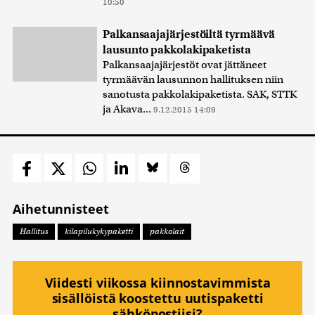
10:50
Palkansaajajärjestöiltä tyrmäävä
lausunto pakkolakipaketista
Palkansaajajärjestöt ovat jättäneet
tyrmäävän lausunnon hallituksen niin
sanotusta pakkolakipaketista. SAK, STTK
ja Akava...
9.12.2015 14:09
Aihetunnisteet
Hallitus
kilapilukykypaketti
pakkolait
Viidesti viikossa kiinnostavimmista
sisällöistä koostettu uutispaketti
sähköpostiisi?