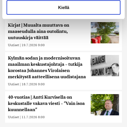
voit määrittää asetuksesi
tiedot-osiossa
. Voit muuttaa
Kiellä
suostumustasi tai peruuttaa sen milloin vain
Toimitus suosittelee
evästeilmoituksessa.
Kirjat | Muualta muuttava on
Käytämme evästeitä tarjoamamme sisällön ja mainosten
maaseudulla aina outolintu,
räätälöimiseen, sosiaalisen median ominaisuuksien
uutuuskirja väittää
tukemiseen ja kävijämäärämme analysoimiseen. Lisäksi
Uutiset
|
19.7.2026 9:00
jaamme sosiaalisen median, mainosalan ja analytiikka-
alan kumppaneillemme tietoja siitä, miten käytät
sivustoamme. Kumppanimme voivat yhdistää näitä
Kylmän sodan ja modernisoituvan
tietoja muihin tietoihin, joita olet antanut heille tai joita on
maailman keskustajohtaja – tutkija
kerätty, kun olet käyttänyt heidän palvelujaan. Tietoja
korostaa Johannes Virolaisen
saatetaan myös siirtää ulkomaille.
merkitystä aatteellisena uudistajana
Uutiset
|
18.7.2026 9:00
40-vuotias | Antti Kurvisella on
keskustalle vakava viesti – ”Vain isoa
kuunnellaan”
Uutiset
|
11.7.2026 8:00