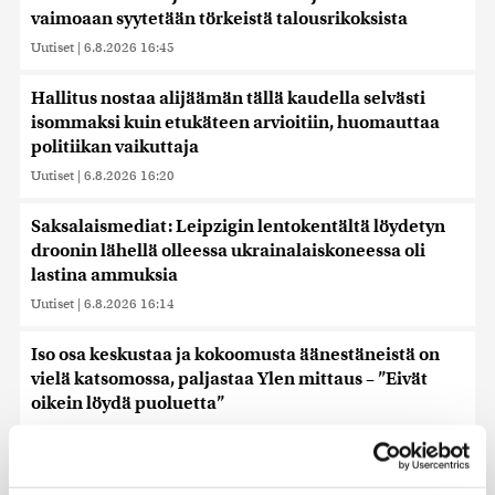
vaimoaan syytetään törkeistä talousrikoksista
Uutiset
|
6.8.2026 16:45
Hallitus nostaa alijäämän tällä kaudella selvästi
isommaksi kuin etukäteen arvioitiin, huomauttaa
politiikan vaikuttaja
Uutiset
|
6.8.2026 16:20
Saksalaismediat: Leipzigin lentokentältä löydetyn
droonin lähellä olleessa ukrainalaiskoneessa oli
lastina ammuksia
Uutiset
|
6.8.2026 16:14
Iso osa keskustaa ja kokoomusta äänestäneistä on
vielä katsomossa, paljastaa Ylen mittaus – ”Eivät
oikein löydä puoluetta”
Uutiset
|
6.8.2026 15:57
Valaat ja delfiinit kaikkoavat, hait lähestyvät rantaa