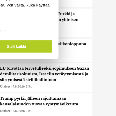
Uutiset
|
7.8.2026 5:48
ä. Voit valita, kuka käyttää
Uutistoimistot: Saudi-Arabia, Turkki ja
Pakistan allekirjoittavat tänään yhteisen
puolustussopimuksen
ella
Uutiset
|
7.8.2026 3:18
ostaminen)
Tänään on tuulista ja sateista, viikonloppuna
ossa
. Voit muuttaa
Salli kaikki
lämpenee
Uutiset
|
7.8.2026 3:01
 ominaisuuksien tukemiseen
EU toivottaa tervetulleeksi sopimuksen Gazan
tiikka-alan
demilitarisoinnista, Israelin vetäytymisestä ja
ietoja muihin tietoihin, joita
siirtymisestä siviilihallintoon
 myös siirtää ulkomaille.
Uutiset
|
7.8.2026 2:54
Trump pyrkii jälleen rajoittamaan
kansalaisuuden tuovaa syntymäoikeutta
Uutiset
|
7.8.2026 2:24