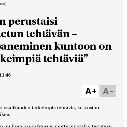
inen)
 perustaisi
etun tehtävän –
paneminen kuntoon on
rkeimpiä tehtäviä"
 11:46
A+
A–
vaalikauden tärkeimpiä tehtäviä, keskustan
kee.
n mukaan osa ratkaisua, mutta muutakin tarvitaan.