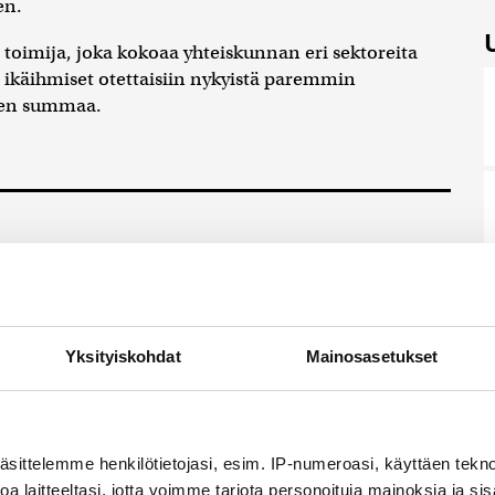
en.
 toimija, joka kokoaa yhteiskunnan eri sektoreita
 ikäihmiset otettaisiin nykyistä paremmin
nen summaa.
ampuminen lähellä Bangkokia
gin Bangkokin pohjoispuolella on tapahtunut
a on kuollut ainakin kaksi ihmistä...
7.8.2026 8:03
Yksityiskohdat
Mainosasetukset
aksamaan lapsille aiheutuneiden
si puoli miljardia dollaria
äsittelemme henkilötietojasi, esim. IP-numeroasi, käyttäen teknol
exicon osavaltiossa tuomioistuin määräsi somejätti
a laitteeltasi, jotta voimme tarjota personoituja mainoksia ja sis