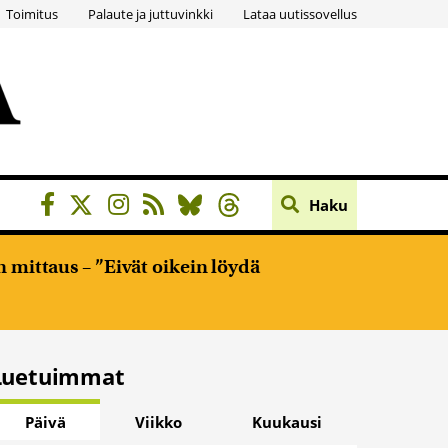
Toimitus
Palaute ja juttuvinkki
Lataa uutissovellus
Haku
 mittaus – ”Eivät oikein löydä
Luetuimmat
Päivä
Viikko
Kuukausi