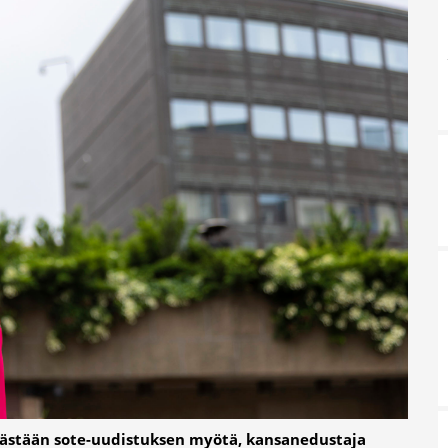
kästään sote-uudistuksen myötä, kansanedustaja