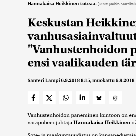
Hannakaisa Heikkinen toteaa.
(Kuva: Jaakko Martika
Keskustan Heikkinen
vanhusasiainvaltuut
"Vanhustenhoidon 
ensi vaalikauden tä
Santeri Lampi
6.9.2018 8:15
, muokattu
6.9.2018
Vanhustenhoidon paneminen kuntoon on ensi 
varapuheenjohtaja
Hannakaisa Heikkinen
nä
Sote- ja maakuntauudistus on kansanedustaja