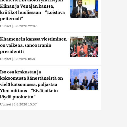
Reuters: FBI aloitti yhteistyön
Kiinan ja Venäjän kanssa,
kriitikot huolissaan – ”Loistava
peiterooli”
Uutiset
|
5.8.2026 22:07
Khamenein kanssa viestiminen
on vaikeaa, sanoo Iranin
presidentti
Uutiset
|
6.8.2026 0:58
Iso osa keskustaa ja
kokoomusta äänestäneistä on
vielä katsomossa, paljastaa
Ylen mittaus – ”Eivät oikein
löydä puoluetta”
Uutiset
|
6.8.2026 15:57