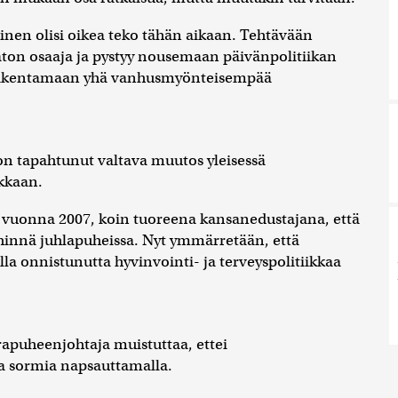
nen olisi oikea teko tähän aikaan. Tehtävään
taton osaaja ja pystyy nousemaan päivänpolitiikan
a rakentamaan yhä vanhusmyönteisempää
tapahtunut valtava muutos yleisessä
ikkaan.
i vuonna 2007, koin tuoreena kansanedustajana, että
ähinnä juhlapuheissa. Nyt ymmärretään, että
la onnistunutta hyvinvointi- ja terveyspolitiikkaa
apuheenjohtaja muistuttaa, ettei
a sormia napsauttamalla.