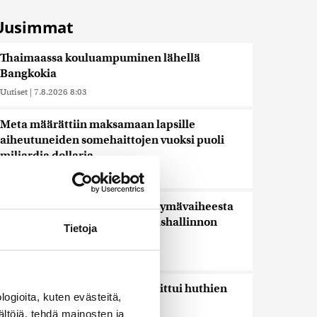
Uusimmat
Thaimaassa kouluampuminen lähellä
Bangkokia
Uutiset
|
7.8.2026 8:03
Meta määrättiin maksamaan lapsille
aiheutuneiden somehaittojen vuoksi puoli
miljardia dollaria
Uutiset
|
7.8.2026 6:52
Venezuelassa neuvottelut siirtymävaiheesta
alkoivat opposition ja väliaikaishallinnon
Tietoja
välillä
Uutiset
|
7.8.2026 6:12
Toistakymmentä siviiliä haavoittui huthien
ogioita, kuten evästeitä,
iskussa Saudi-Arabiaan
ältöjä, tehdä mainosten ja