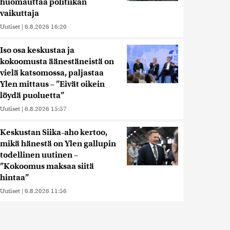
huomauttaa politiikan
vaikuttaja
Uutiset
|
6.8.2026 16:20
Iso osa keskustaa ja
kokoomusta äänestäneistä on
vielä katsomossa, paljastaa
Ylen mittaus – ”Eivät oikein
löydä puoluetta”
Uutiset
|
6.8.2026 15:57
Keskustan Siika-aho kertoo,
mikä hänestä on Ylen gallupin
todellinen uutinen –
”Kokoomus maksaa siitä
hintaa”
Uutiset
|
6.8.2026 11:56