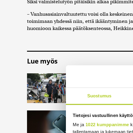
Siksi valmistelutyön pitäisikin alkaa pikimmit
– Vanhusasiainvaltuutettu voisi olla keskeinen
toimimaan yhdessä niin, että ikääntyminen ja
huomioon kaikessa päätöksenteossa, Heikki
Lue myös
Thaimaassa koulu
Thaimaan pääkaupun
kouluampuminen, joss
Suostumus
Meta määrättiin m
Tietojesi vastuullinen käyttö
somehaittojen vuok
Me ja
1022 kumppanimme
k
Yhdysvalloissa New M
tallentamaan ja lukemaan tieto