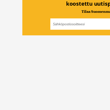
koostettu uutisp
Tilaa Suomenmaa