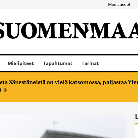
Mediatiedot
Mielipiteet
Tapahtumat
Tarinat
ta äänestäneistä on vielä katsomossa, paljastaa Ylen
ää