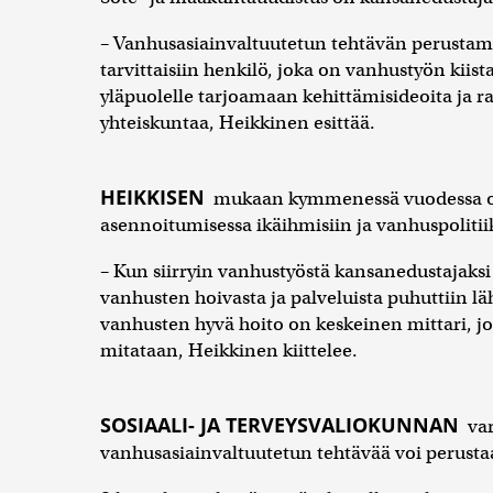
– Vanhusasiainvaltuutetun tehtävän perustami
tarvittaisiin henkilö, joka on vanhustyön kiis
yläpuolelle tarjoamaan kehittämisideoita j
yhteiskuntaa, Heikkinen esittää.
HEIKKISEN
mukaan kymmenessä vuodessa on 
asennoitumisessa ikäihmisiin ja vanhuspoliti
– Kun siirryin vanhustyöstä kansanedustajaks
vanhusten hoivasta ja palveluista puhuttiin l
vanhusten hyvä hoito on keskeinen mittari, jol
mitataan, Heikkinen kiittelee.
SOSIAALI- JA TERVEYSVALIOKUNNAN
var
vanhusasiainvaltuutetun tehtävää voi perusta