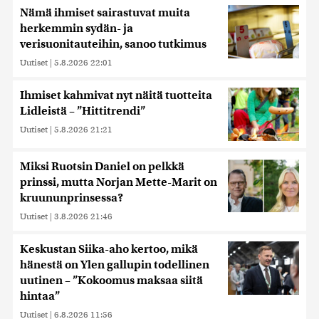
Nämä ihmiset sairastuvat muita
herkemmin sydän- ja
verisuonitauteihin, sanoo tutkimus
Uutiset
|
5.8.2026 22:01
Ihmiset kahmivat nyt näitä tuotteita
Lidleistä – ”Hittitrendi”
Uutiset
|
5.8.2026 21:21
Miksi Ruotsin Daniel on pelkkä
prinssi, mutta Norjan Mette-Marit on
kruununprinsessa?
Uutiset
|
3.8.2026 21:46
Keskustan Siika-aho kertoo, mikä
hänestä on Ylen gallupin todellinen
uutinen – ”Kokoomus maksaa siitä
hintaa”
Uutiset
|
6.8.2026 11:56