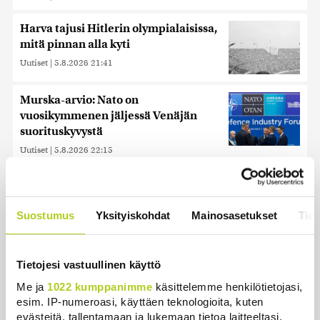
Harva tajusi Hitlerin olympialaisissa,
mitä pinnan alla kyti
Uutiset
|
5.8.2026 21:41
Murska-arvio: Nato on
vuosikymmenen jäljessä Venäjän
suorituskyvystä
Uutiset
|
5.8.2026 22:15
Juutalainen miekkailija voitti
natseille mitalin ja kohotti kätensä
Hitler-tervehdykseen – Miksi
Suostumus
Yksityiskohdat
Mainosasetukset
Tiet
ihmeessä?
Uutiset
|
6.8.2026 21:31
Tietojesi vastuullinen käyttö
Kuin kauhuelokuvasta – Oletko
Me ja
1022 kumppanimme
käsittelemme henkilötietojasi,
kuullut Etelämantereen
esim. IP-numeroasi, käyttäen teknologioita, kuten
Veriputouksesta?
evästeitä, tallentamaan ja lukemaan tietoa laitteeltasi,