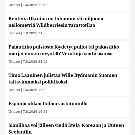
alan kumppaneillemme tietoja siitä, miten käytät
Uutiset
|
7.8.2026 22:30
sivustoamme. Kumppanimme voivat yhdistää näitä
tietoja muihin tietoihin, joita olet antanut heille tai joita on
Reuters: Ukraina on tuhonnut yli miljoona
kerätty, kun olet käyttänyt heidän palvelujaan. Tietoja
neliömetriä Wildberriesin varastotilaa
saatetaan myös siirtää ulkomaille.
Uutiset
|
7.8.2026 21:55
Palautitko puistosta löydetyt pullot tai pakastitko
marjat ennen myyntiä? Verottaja vaatii osansa
Uutiset
|
7.8.2026 21:42
Timo Laaninen julistaa Wille Rydmanin Suomen
taitavimmaksi poliitikoksi
Uutiset
|
7.8.2026 18:09
Espanja uhkaa Italiaa vastatoimilla
Uutiset
|
7.8.2026 16:55
Sianlihaa voi jälleen viedä Etelä-Koreaan ja Uuteen-
Seelantiin