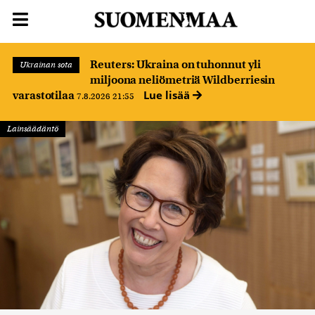
Reuters: Ukraina on tuhonnut yli
Ukrainan sota
miljoona neliömetriä Wildberriesin
Lue lisää
varastotilaa
7.8.2026 21:55
Lainsäädäntö