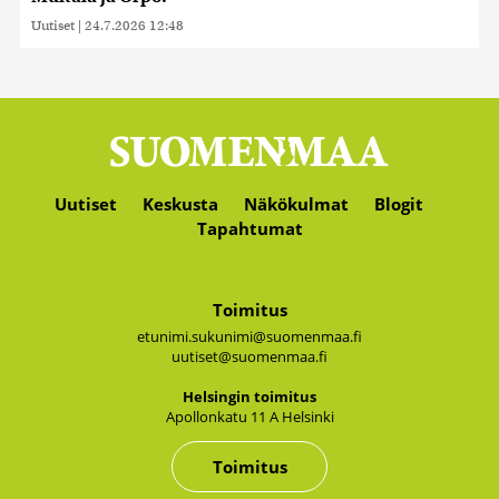
Uutiset
|
24.7.2026 12:48
Uutiset
Keskusta
Näkökulmat
Blogit
Tapahtumat
Toimitus
etunimi.sukunimi@suomenmaa.fi
uutiset@suomenmaa.fi
Hel­sin­gin toi­mi­tus
Apol­lon­ka­tu 11 A Hel­sin­ki
Toimitus