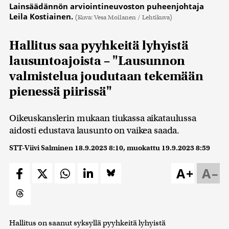
Lainsäädännön arviointineuvoston puheenjohtaja
Leila Kostiainen.
(Kuva: Vesa Moilanen / Lehtikuva)
Hallitus saa pyyhkeitä lyhyistä
lausuntoajoista – "Lausunnon
valmistelua joudutaan tekemään
pienessä piirissä"
Oikeuskanslerin mukaan tiukassa aikataulussa
aidosti edustava lausunto on vaikea saada.
STT-Viivi Salminen
18.9.2023 8:10
, muokattu
19.9.2023 8:59
A+
A–
Hallitus on saanut syksyllä pyyhkeitä lyhyistä