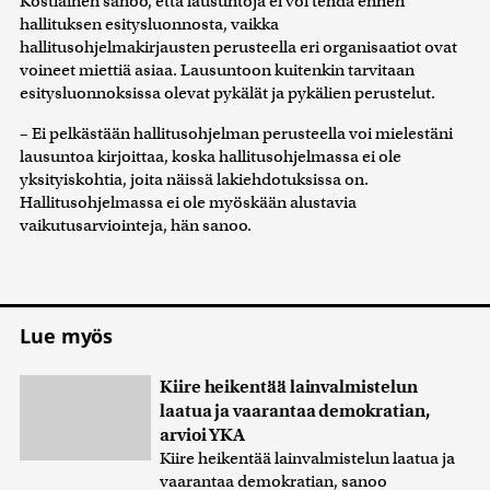
Kostiainen sanoo, että lausuntoja ei voi tehdä ennen
hallituksen esitysluonnosta, vaikka
hallitusohjelmakirjausten perusteella eri organisaatiot ovat
voineet miettiä asiaa. Lausuntoon kuitenkin tarvitaan
esitysluonnoksissa olevat pykälät ja pykälien perustelut.
– Ei pelkästään hallitusohjelman perusteella voi mielestäni
lausuntoa kirjoittaa, koska hallitusohjelmassa ei ole
yksityiskohtia, joita näissä lakiehdotuksissa on.
Hallitusohjelmassa ei ole myöskään alustavia
vaikutusarviointeja, hän sanoo.
Lue myös
Kiire heikentää lainvalmistelun
laatua ja vaarantaa demokratian,
arvioi YKA
Kiire heikentää lainvalmistelun laatua ja
vaarantaa demokratian, sanoo