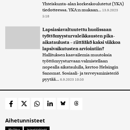
Yhteiskunta-alan korkeakoulutetut (YKA)
tiedotteessa. YKA:n mukaan...
13.9.2023
5:18
Lapsiasiavaltuutettu huolissaan
työttömyysturvaleikkausten pika-
aikataulusta – riittääkö kaksi viikkoa
lapsivaikutusten arviointiin?
Hallituksen kaavailemia muutoksia
työttömyysturvaan valmistellaan
nopealla aikataululla, kertoo Helsingin
Sanomat. Sosiaali- ja terveysministeriö
pyytää...
6.9.2023 10:50
Aihetunnisteet
Hallitus
lainsäädäntö