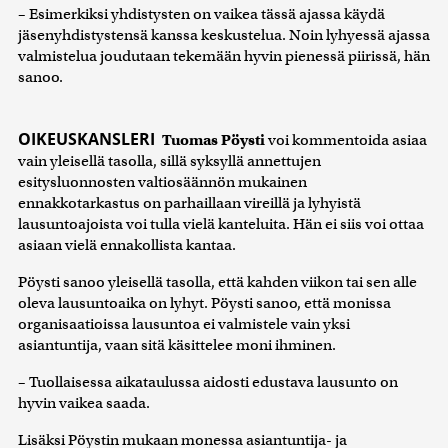
– Esimerkiksi yhdistysten on vaikea tässä ajassa käydä
jäsenyhdistystensä kanssa keskustelua. Noin lyhyessä ajassa
valmistelua joudutaan tekemään hyvin pienessä piirissä, hän
sanoo.
OIKEUSKANSLERI
Tuomas Pöysti
voi kommentoida asiaa
vain yleisellä tasolla, sillä syksyllä annettujen
esitysluonnosten valtiosäännön mukainen
ennakkotarkastus on parhaillaan vireillä ja lyhyistä
lausuntoajoista voi tulla vielä kanteluita. Hän ei siis voi ottaa
asiaan vielä ennakollista kantaa.
Pöysti sanoo yleisellä tasolla, että kahden viikon tai sen alle
oleva lausuntoaika on lyhyt. Pöysti sanoo, että monissa
organisaatioissa lausuntoa ei valmistele vain yksi
asiantuntija, vaan sitä käsittelee moni ihminen.
– Tuollaisessa aikataulussa aidosti edustava lausunto on
hyvin vaikea saada.
Lisäksi Pöystin mukaan monessa asiantuntija- ja