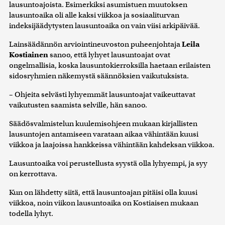
lausuntoajoista. Esimerkiksi asumistuen muutoksen
lausuntoaika oli alle kaksi viikkoa ja sosiaaliturvan
indeksijäädytysten lausuntoaika on vain viisi arkipäivää.
Lainsäädännön arviointineuvoston puheenjohtaja
Leila
Kostiainen
sanoo, että lyhyet lausuntoajat ovat
ongelmallisia, koska lausuntokierroksilla haetaan erilaisten
sidosryhmien näkemystä säännöksien vaikutuksista.
– Ohjeita selvästi lyhyemmät lausuntoajat vaikeuttavat
vaikutusten saamista selville, hän sanoo.
Säädösvalmistelun kuulemisohjeen mukaan kirjallisten
lausuntojen antamiseen varataan aikaa vähintään kuusi
viikkoa ja laajoissa hankkeissa vähintään kahdeksan viikkoa.
Lausuntoaika voi perustellusta syystä olla lyhyempi, ja syy
on kerrottava.
Kun on lähdetty siitä, että lausuntoajan pitäisi olla kuusi
viikkoa, noin viikon lausuntoaika on Kostiaisen mukaan
todella lyhyt.