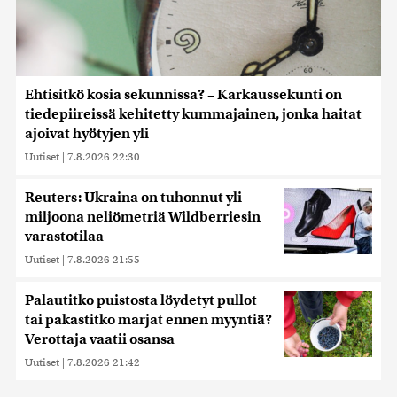
Ehtisitkö kosia sekunnissa? – Karkaussekunti on
tiedepiireissä kehitetty kummajainen, jonka haitat
ajoivat hyötyjen yli
Uutiset
|
7.8.2026 22:30
Reuters: Ukraina on tuhonnut yli
miljoona neliömetriä Wildberriesin
varastotilaa
Uutiset
|
7.8.2026 21:55
Palautitko puistosta löydetyt pullot
tai pakastitko marjat ennen myyntiä?
Verottaja vaatii osansa
Uutiset
|
7.8.2026 21:42