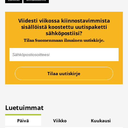
Viidesti viikossa kiinnostavimmista
sisällöistä koostettu uutispaketti
sähköpostiisi?
Tilaa Suomenmaan ilmainen uutiskirje.
Luetuimmat
Päivä
Viikko
Kuukausi