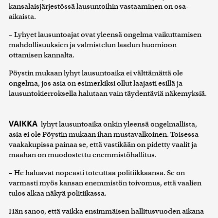
kansalaisjärjestössä lausuntoihin vastaaminen on osa-
aikaista.
– Lyhyet lausuntoajat ovat yleensä ongelma vaikuttamisen
mahdollisuuksien ja valmistelun laadun huomioon
ottamisen kannalta.
Pöystin mukaan lyhyt lausuntoaika ei välttämättä ole
ongelma, jos asia on esimerkiksi ollut laajasti esillä ja
lausuntokierroksella halutaan vain täydentäviä näkemyksiä.
VAIKKA
lyhyt lausuntoaika onkin yleensä ongelmallista,
asia ei ole Pöystin mukaan ihan mustavalkoinen. Toisessa
vaakakupissa painaa se, että vastikään on pidetty vaalit ja
maahan on muodostettu enemmistöhallitus.
– He haluavat nopeasti toteuttaa politiikkaansa. Se on
varmasti myös kansan enemmistön toivomus, että vaalien
tulos alkaa näkyä politiikassa.
Hän sanoo, että vaikka ensimmäisen hallitusvuoden aikana