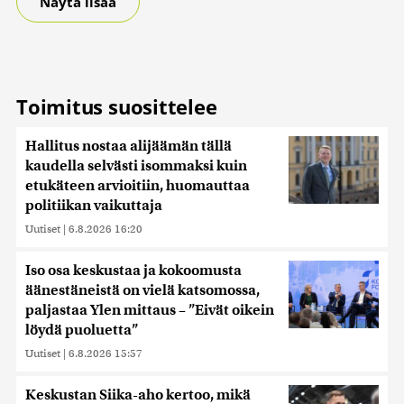
Näytä lisää
Toimitus suosittelee
Hallitus nostaa alijäämän tällä
kaudella selvästi isommaksi kuin
etukäteen arvioitiin, huomauttaa
politiikan vaikuttaja
Uutiset
|
6.8.2026 16:20
Iso osa keskustaa ja kokoomusta
äänestäneistä on vielä katsomossa,
paljastaa Ylen mittaus – ”Eivät oikein
löydä puoluetta”
Uutiset
|
6.8.2026 15:57
Keskustan Siika-aho kertoo, mikä