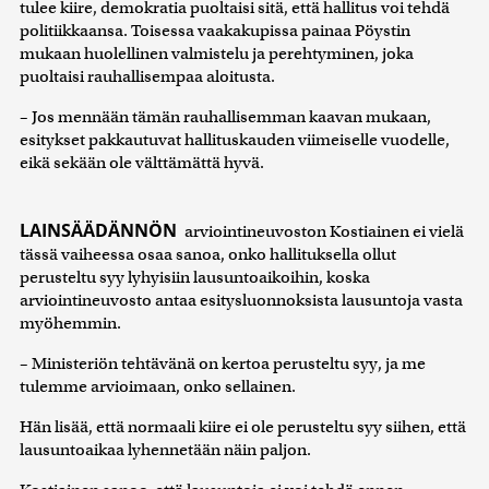
tulee kiire, demokratia puoltaisi sitä, että hallitus voi tehdä
politiikkaansa. Toisessa vaakakupissa painaa Pöystin
mukaan huolellinen valmistelu ja perehtyminen, joka
puoltaisi rauhallisempaa aloitusta.
– Jos mennään tämän rauhallisemman kaavan mukaan,
esitykset pakkautuvat hallituskauden viimeiselle vuodelle,
eikä sekään ole välttämättä hyvä.
LAINSÄÄDÄNNÖN
arviointineuvoston Kostiainen ei vielä
tässä vaiheessa osaa sanoa, onko hallituksella ollut
perusteltu syy lyhyisiin lausuntoaikoihin, koska
arviointineuvosto antaa esitysluonnoksista lausuntoja vasta
myöhemmin.
– Ministeriön tehtävänä on kertoa perusteltu syy, ja me
tulemme arvioimaan, onko sellainen.
Hän lisää, että normaali kiire ei ole perusteltu syy siihen, että
lausuntoaikaa lyhennetään näin paljon.