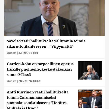
Savola vaatii hallitukselta välittömiä toimia
sikaruttotilanteeseen – ”Viipymättä”
Uutiset
|
3.8.2026 11:01
Garden-kohu on tarpeellinen opetus
kaikille puolueille, keskustakonkari
sanoo MT:ssä
Uutiset
|
28.7.2026 13:18
Antti Kurvinen vaatii hallitukselta
toimia Carunan saamiseksi
suomalaisomistukseen: ”Herätys
Multala ja Orpo!”