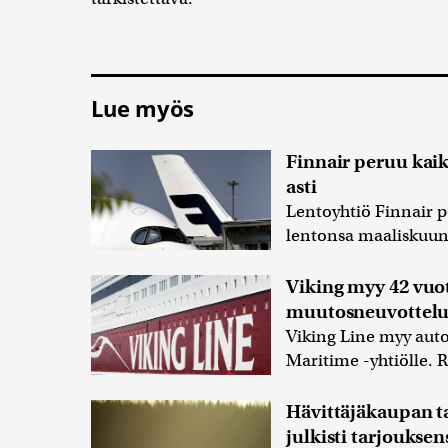
Lue myös
Finnair peruu kai
asti
Lentoyhtiö Finnair pe
lentonsa maaliskuun 
Viking myy 42 vuo
muutosneuvottelut
Viking Line myy aut
Maritime -yhtiölle. R
Hävittäjäkaupan ta
julkisti tarjouksen