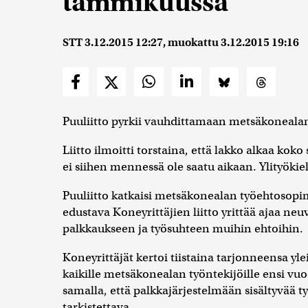
tammikuussa
STT
3.12.2015 12:27
, muokattu
3.12.2015 19:16
Puuliitto pyrkii vauhdittamaan metsäkonealan
Liitto ilmoitti torstaina, että lakko alkaa ko
ei siihen mennessä ole saatu aikaan. Ylityökie
Puuliitto katkaisi metsäkonealan työehtosopi
edustava Koneyrittäjien liitto yrittää ajaa neu
palkkaukseen ja työsuhteen muihin ehtoihin.
Koneyrittäjät kertoi tiistaina tarjonneensa yl
kaikille metsäkonealan työntekijöille ensi vu
samalla, että palkkajärjestelmään sisältyvää 
tarkistettava.