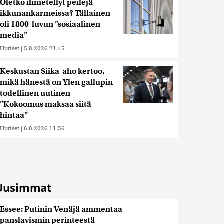
Oletko ihmetellyt peilejä
ikkunankarmeissa? Tällainen
oli 1800-luvun ”sosiaalinen
media”
Uutiset
|
5.8.2026 21:45
Keskustan Siika-aho kertoo,
mikä hänestä on Ylen gallupin
todellinen uutinen –
”Kokoomus maksaa siitä
hintaa”
Uutiset
|
6.8.2026 11:56
Uusimmat
Essee: Putinin Venäjä ammentaa
panslavismin perinteestä