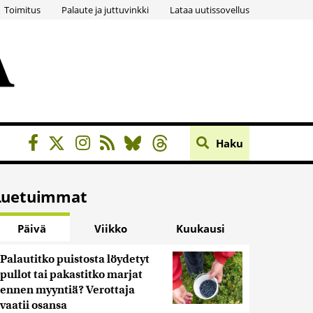
Toimitus
Palaute ja juttuvinkki
Lataa uutissovellus
Haku
Luetuimmat
Päivä
Viikko
Kuukausi
Palautitko puistosta löydetyt
pullot tai pakastitko marjat
ennen myyntiä? Verottaja
vaatii osansa