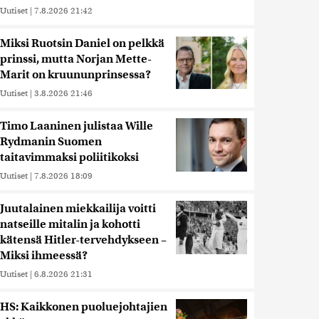
Uutiset
|
7.8.2026 21:42
Miksi Ruotsin Daniel on pelkkä
prinssi, mutta Norjan Mette-
Marit on kruununprinsessa?
Uutiset
|
3.8.2026 21:46
Timo Laaninen julistaa Wille
Rydmanin Suomen
taitavimmaksi poliitikoksi
Uutiset
|
7.8.2026 18:09
Juutalainen miekkailija voitti
natseille mitalin ja kohotti
kätensä Hitler-tervehdykseen –
Miksi ihmeessä?
Uutiset
|
6.8.2026 21:31
HS: Kaikkonen puoluejohtajien