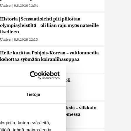
Uutiset
|
9.8.2026 12:54
Historia | Sensaatiolehti piti piilottaa
olympiayleisöltä – oli liian raju myös natseille
itselleen
Uutiset
|
8.8.2026 22:15
Helle kurittaa Pohjois-Koreaa – valtionmedia
kehottaa syömään koiranlihasoppaa
Uutiset
|
8.8.2026 22:06
WSJ: Saksassa löytynyt drooni oli
todennäköisesti venäläinen
Tietoja
Uutiset
|
8.8.2026 16:19
Sikarutto tuo metsästysrajoituksia – vilkkain
metsästyskausi käynnistyy Suomessa
Uutiset
|
8.8.2026 15:00
ogioita, kuten evästeitä,
ältöjä, tehdä mainosten ja