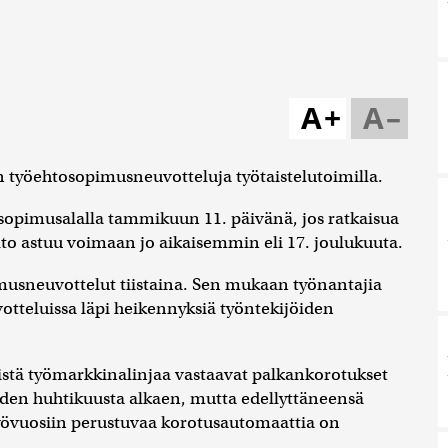
A+
A–
 työehtosopimusneuvotteluja työtaistelutoimilla.
ko sopimusalalla tammikuun 11. päivänä, jos ratkaisua
lto astuu voimaan jo aikaisemmin eli 17. joulukuuta.
musneuvottelut tiistaina. Sen mukaan työnantajia
votteluissa läpi heikennyksiä työntekijöiden
eistä työmarkkinalinjaa vastaavat palkankorotukset
oden huhtikuusta alkaen, mutta edellyttäneensä
työvuosiin perustuvaa korotusautomaattia on