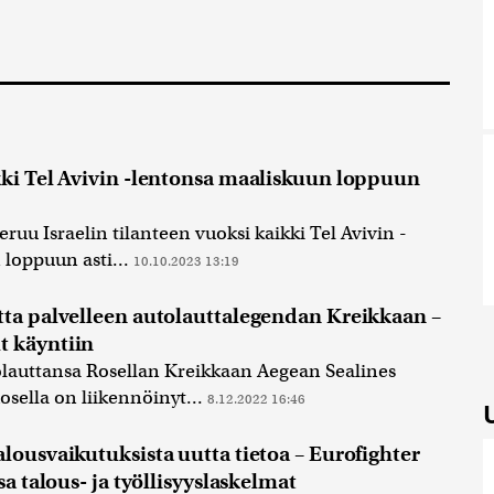
kki Tel Avivin -lentonsa maaliskuun loppuun
ruu Israelin tilanteen vuoksi kaikki Tel Avivin -
loppuun asti...
10.10.2023 13:19
tta palvelleen autolauttalegendan Kreikkaan –
 käyntiin
olauttansa Rosellan Kreikkaan Aegean Sealines
osella on liikennöinyt...
8.12.2022 16:46
lousvaikutuksista uutta tietoa – Eurofighter
sa talous- ja työllisyyslaskelmat