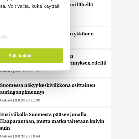
Bulgariassa on räjähtänyt drooni lähellä
ä. Voit valita, kuka käyttää
Romanian rajaa
Uutiset
|
8.8.2026 14:40
HS: Kaikkonen puoluejohtajien ykkönen
ella
Uutiset
|
8.8.2026 13:09
ostaminen)
ossa
. Voit muuttaa
Salli kaikki
Ursa on myynyt ennätysmäärän
pimennyslaseja auringonpimennyksen edellä
Uutiset
|
8.8.2026 11:31
 ominaisuuksien tukemiseen
tiikka-alan
Suomessa näkyy keskiviikkona osittainen
ietoja muihin tietoihin, joita
auringonpimennys
 myös siirtää ulkomaille.
Uutiset
|
8.8.2026 11:30
Ensi viikolla Suomesta pääsee junalla
Haaparantaan, mutta matka taitetaan kuivin
suin
Uutiset
|
8.8.2026 10:44