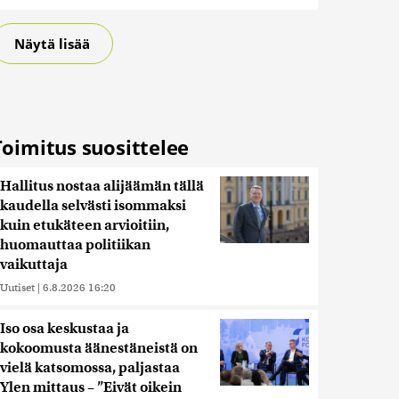
Näytä lisää
Toimitus suosittelee
Hallitus nostaa alijäämän tällä
kaudella selvästi isommaksi
kuin etukäteen arvioitiin,
huomauttaa politiikan
vaikuttaja
Uutiset
|
6.8.2026 16:20
Iso osa keskustaa ja
kokoomusta äänestäneistä on
vielä katsomossa, paljastaa
Ylen mittaus – ”Eivät oikein