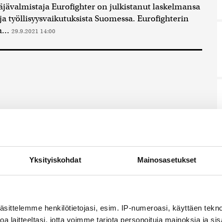
täjävalmistaja Eurofighter on julkistanut laskelmansa
ja työllisyysvaikutuksista Suomessa. Eurofighterin
...
29.9.2021 14:00
Yksityiskohdat
Mainosasetukset
nnostavimmista sisällöistä
aketti sähköpostiisi?
n ilmainen uutiskirje.
äsittelemme henkilötietojasi, esim. IP-numeroasi, käyttäen teknol
a laitteeltasi, jotta voimme tarjota personoituja mainoksia ja sis