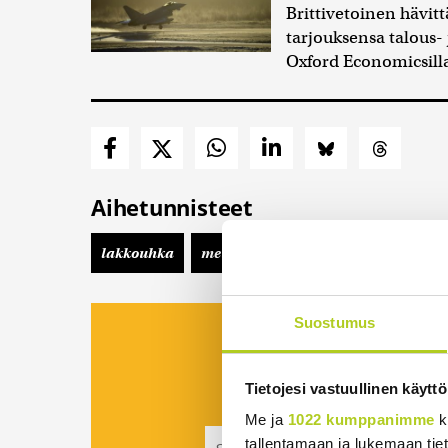
Brittivetoinen hävit
tarjouksensa talous- 
Oxford Economicsilla
Aihetunnisteet
lakkouhka
metsäkoneala
Suostumus
Viidesti viikossa kii
koostettu uutisp
Tietojesi vastuullinen käyttö
Tilaa Suomenmaa
Me ja
1022 kumppanimme
k
tallentamaan ja lukemaan tieto