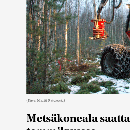
(Kuva: Martti Patokoski)
Metsäkoneala saatt