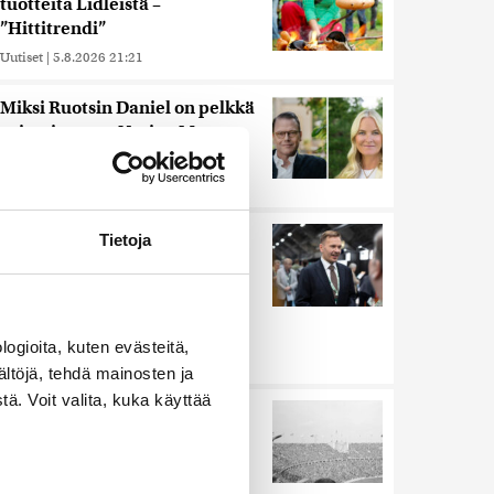
tuotteita Lidleistä –
”Hittitrendi”
Uutiset
|
5.8.2026 21:21
Miksi Ruotsin Daniel on pelkkä
prinssi, mutta Norjan Mette-
Marit on kruununprinsessa?
Uutiset
|
3.8.2026 21:46
Keskustan Siika-aho kertoo,
Tietoja
mikä hänestä on Ylen gallupin
todellinen uutinen –
”Kokoomus maksaa siitä
hintaa”
ogioita, kuten evästeitä,
Uutiset
|
6.8.2026 11:56
ältöjä, tehdä mainosten ja
ä. Voit valita, kuka käyttää
Harva tajusi Hitlerin
olympialaisissa, mitä pinnan
alla kyti
Uutiset
|
5.8.2026 21:41