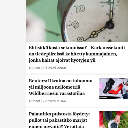
Ehtisitkö kosia sekunnissa? – Karkaussekunti
on tiedepiireissä kehitetty kummajainen,
jonka haitat ajoivat hyötyjen yli
Uutiset
|
7.8.2026 22:30
Reuters: Ukraina on tuhonnut
yli miljoona neliömetriä
Wildberriesin varastotilaa
Uutiset
|
7.8.2026 21:55
Palautitko puistosta löydetyt
pullot tai pakastitko marjat
ennen myyntiä? Verottaja