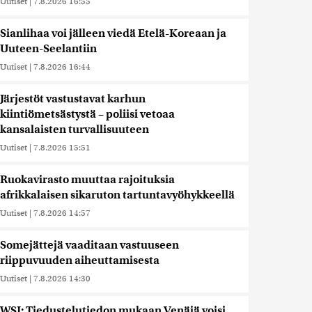
Uutiset
|
7.8.2026 16:55
Sianlihaa voi jälleen viedä Etelä-Koreaan ja
Uuteen-Seelantiin
Uutiset
|
7.8.2026 16:44
Järjestöt vastustavat karhun
kiintiömetsästystä – poliisi vetoaa
kansalaisten turvallisuuteen
Uutiset
|
7.8.2026 15:51
Ruokavirasto muuttaa rajoituksia
afrikkalaisen sikaruton tartuntavyöhykkeellä
Uutiset
|
7.8.2026 14:57
Somejättejä vaaditaan vastuuseen
riippuvuuden aiheuttamisesta
Uutiset
|
7.8.2026 14:30
WSJ: Tiedustelutiedon mukaan Venäjä voisi