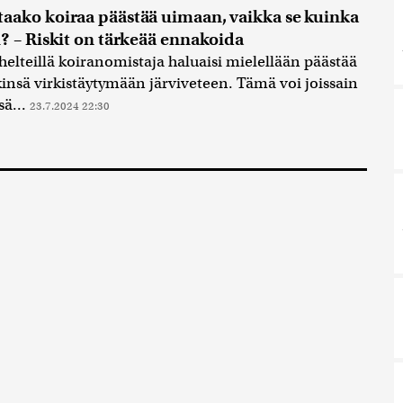
aako koiraa päästää uimaan, vaikka se kuinka
i? – Riskit on tärkeää ennakoida
helteillä koiranomistaja haluaisi mielellään päästää
nsä virkistäytymään järviveteen. Tämä voi joissain
sä...
23.7.2024 22:30