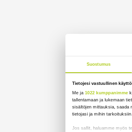
Suostumus
Tietojesi vastuullinen käyttö
Me ja
1022 kumppanimme
k
tallentamaan ja lukemaan tieto
sisältöjen mittauksia, saada 
tietojasi ja mihin tarkoituksiin
Jos sallit, haluamme myös t