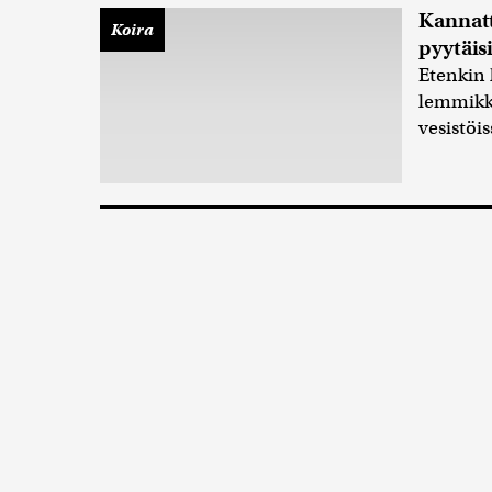
Kannatt
Koira
pyytäis
Etenkin 
lemmikki
vesistöis