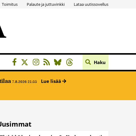
Toimitus
Palaute ja juttuvinkki
Lataa uutissovellus
Haku
tilaa
Lue lisää
7.8.2026 21:55
Uusimmat