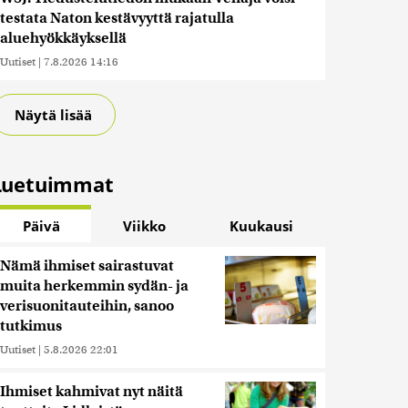
testata Naton kestävyyttä rajatulla
aluehyökkäyksellä
Uutiset
|
7.8.2026 14:16
Näytä lisää
Luetuimmat
Päivä
Viikko
Kuukausi
Nämä ihmiset sairastuvat
muita herkemmin sydän- ja
verisuonitauteihin, sanoo
tutkimus
Uutiset
|
5.8.2026 22:01
Ihmiset kahmivat nyt näitä