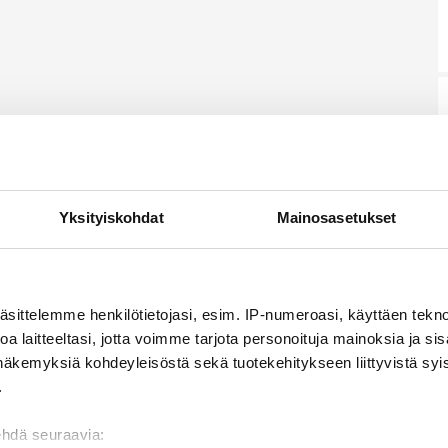
Yksityiskohdat
Mainosasetukset
äsittelemme henkilötietojasi, esim. IP-numeroasi, käyttäen teknol
a laitteeltasi, jotta voimme tarjota personoituja mainoksia ja sis
näkemyksiä kohdeyleisöstä sekä tuotekehitykseen liittyvistä syist
.
ehdä seuraavia: