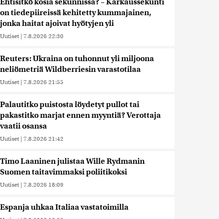
Ehtisitkö kosia sekunnissa? – Karkaussekunti
on tiedepiireissä kehitetty kummajainen,
jonka haitat ajoivat hyötyjen yli
Uutiset
|
7.8.2026 22:30
Reuters: Ukraina on tuhonnut yli miljoona
neliömetriä Wildberriesin varastotilaa
Uutiset
|
7.8.2026 21:55
Palautitko puistosta löydetyt pullot tai
pakastitko marjat ennen myyntiä? Verottaja
vaatii osansa
Uutiset
|
7.8.2026 21:42
Timo Laaninen julistaa Wille Rydmanin
Suomen taitavimmaksi poliitikoksi
Uutiset
|
7.8.2026 18:09
Espanja uhkaa Italiaa vastatoimilla