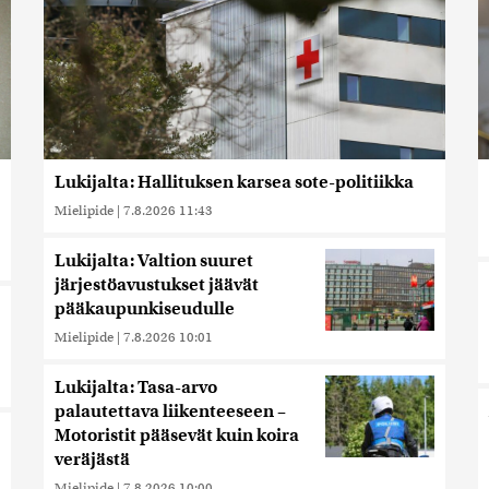
Lukijalta: Hallituksen karsea sote-politiikka
Mielipide
|
7.8.2026 11:43
Lukijalta: Valtion suuret
järjestöavustukset jäävät
pääkaupunkiseudulle
Mielipide
|
7.8.2026 10:01
Lukijalta: Tasa-arvo
palautettava liikenteeseen –
Motoristit pääsevät kuin koira
veräjästä
Mielipide
|
7.8.2026 10:00