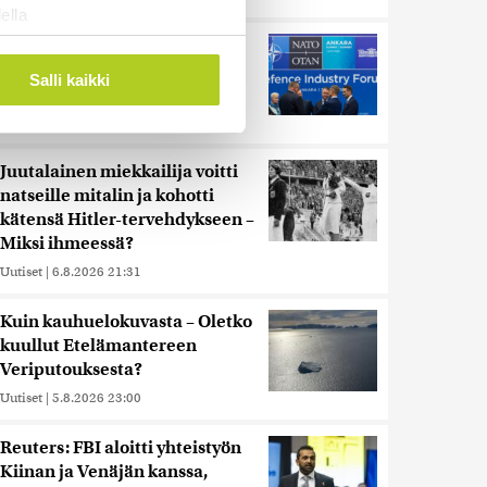
ella
ostaminen)
Murska-arvio: Nato on
vuosikymmenen jäljessä
ossa
. Voit muuttaa
Salli kaikki
Venäjän suorituskyvystä
Uutiset
|
5.8.2026 22:15
 ominaisuuksien tukemiseen
Juutalainen miekkailija voitti
tiikka-alan
natseille mitalin ja kohotti
ietoja muihin tietoihin, joita
kätensä Hitler-tervehdykseen –
 myös siirtää ulkomaille.
Miksi ihmeessä?
Uutiset
|
6.8.2026 21:31
Kuin kauhuelokuvasta – Oletko
kuullut Etelämantereen
Veriputouksesta?
Uutiset
|
5.8.2026 23:00
Reuters: FBI aloitti yhteistyön
Kiinan ja Venäjän kanssa,