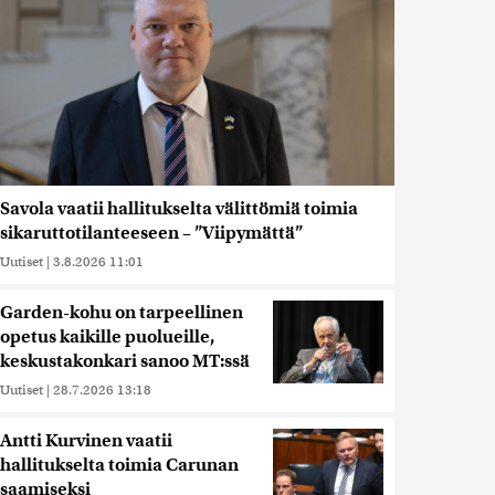
Savola vaatii hallitukselta välittömiä toimia
sikaruttotilanteeseen – ”Viipymättä”
Uutiset
|
3.8.2026 11:01
Garden-kohu on tarpeellinen
opetus kaikille puolueille,
keskustakonkari sanoo MT:ssä
Uutiset
|
28.7.2026 13:18
Antti Kurvinen vaatii
hallitukselta toimia Carunan
saamiseksi