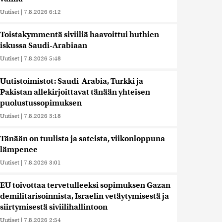
Uutiset
|
7.8.2026 6:12
Toistakymmentä siviiliä haavoittui huthien
iskussa Saudi-Arabiaan
Uutiset
|
7.8.2026 5:48
Uutistoimistot: Saudi-Arabia, Turkki ja
Pakistan allekirjoittavat tänään yhteisen
puolustussopimuksen
Uutiset
|
7.8.2026 3:18
Tänään on tuulista ja sateista, viikonloppuna
lämpenee
Uutiset
|
7.8.2026 3:01
EU toivottaa tervetulleeksi sopimuksen Gazan
demilitarisoinnista, Israelin vetäytymisestä ja
siirtymisestä siviilihallintoon
Uutiset
|
7.8.2026 2:54