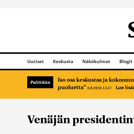
Uutiset
Keskusta
Näkökulmat
Blogit
Iso osa keskustaa ja kokoomus
Politiikka
puoluetta”
Lue lis
6.8.2026 15:57
Venäjän presidentin