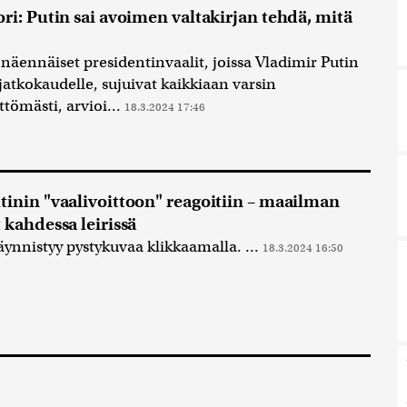
ori: Putin sai avoimen valtakirjan tehdä, mitä
näennäiset presidentinvaalit, joissa Vladimir Putin
 jatkokaudelle, sujuivat kaikkiaan varsin
ttömästi, arvioi...
18.3.2024 17:46
tinin "vaalivoittoon" reagoitiin – maailman
 kahdessa leirissä
äynnistyy pystykuvaa klikkaamalla. ...
18.3.2024 16:50