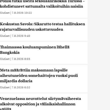
Poliisi tutkii useita seksuaalirikoksia Turussa –
kohdistuneet sattumalta valikoituihin naisiin
Uutiset
|
7.8.2026 10:55
Keskustan Savola: Sikarutto testaa hallituksen
rajaturvallisuuden uskottavuuden
Uutiset
|
7.8.2026 9:40
Thaimaassa kouluampuminen lähellä
Bangkokia
Uutiset
|
7.8.2026 8:03
Meta määrättiin maksamaan lapsille
aiheutuneiden somehaittojen vuoksi puoli
miljardia dollaria
Uutiset
|
7.8.2026 6:52
Venezuelassa neuvottelut siirtymävaiheesta
alkoivat opposition ja väliaikaishallinnon
välillä