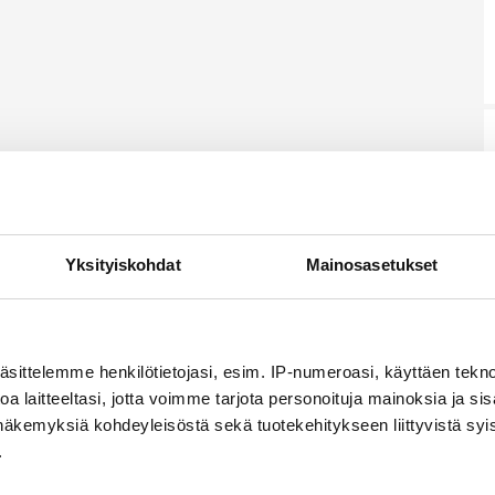
Yksityiskohdat
Mainosasetukset
äsittelemme henkilötietojasi, esim. IP-numeroasi, käyttäen teknol
a laitteeltasi, jotta voimme tarjota personoituja mainoksia ja sis
näkemyksiä kohdeyleisöstä sekä tuotekehitykseen liittyvistä syist
.