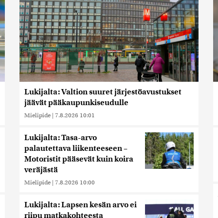
Lukijalta: Valtion suuret järjestöavustukset
jäävät pääkaupunkiseudulle
Mielipide
|
7.8.2026 10:01
Lukijalta: Tasa-arvo
palautettava liikenteeseen –
Motoristit pääsevät kuin koira
veräjästä
Mielipide
|
7.8.2026 10:00
Lukijalta: Lapsen kesän arvo ei
riipu matkakohteesta