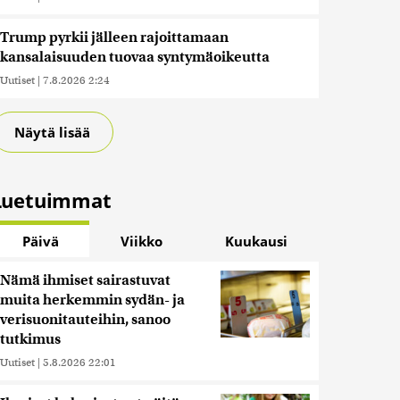
Trump pyrkii jälleen rajoittamaan
kansalaisuuden tuovaa syntymäoikeutta
Uutiset
|
7.8.2026 2:24
Näytä lisää
Luetuimmat
Päivä
Viikko
Kuukausi
Nämä ihmiset sairastuvat
muita herkemmin sydän- ja
verisuonitauteihin, sanoo
tutkimus
Uutiset
|
5.8.2026 22:01