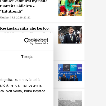
Ihmiset kahmivat nyt näitä
tuotteita Lidleistä –
”Hittitrendi”
Uutiset
|
5.8.2026 21:21
Keskustan Siika-aho kertoo,
mikä hänestä on Ylen gallupin
todellinen uutinen –
”Kokoomus maksaa siitä
hintaa”
Uutiset
|
6.8.2026 11:56
Tietoja
Murska-arvio: Nato on
vuosikymmenen jäljessä
Venäjän suorituskyvystä
ogioita, kuten evästeitä,
Uutiset
|
5.8.2026 22:15
ältöjä, tehdä mainosten ja
ä. Voit valita, kuka käyttää
Harva tajusi Hitlerin
olympialaisissa, mitä pinnan
alla kyti