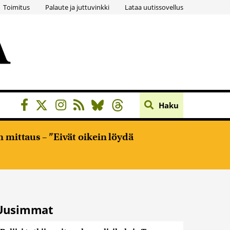
Toimitus
Palaute ja juttuvinkki
Lataa uutissovellus
Haku
 mittaus – ”Eivät oikein löydä
Uusimmat