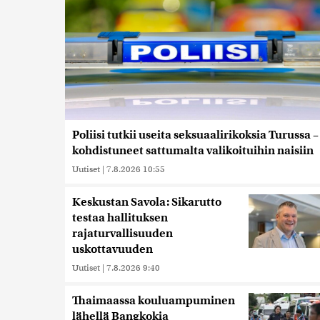
Poliisi tutkii useita seksuaalirikoksia Turussa –
kohdistuneet sattumalta valikoituihin naisiin
Uutiset
|
7.8.2026 10:55
Keskustan Savola: Sikarutto
testaa hallituksen
rajaturvallisuuden
uskottavuuden
Uutiset
|
7.8.2026 9:40
Thaimaassa kouluampuminen
lähellä Bangkokia