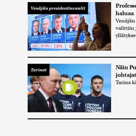
Profess
Venäjän presidentinvaalit
haluaa
Venäjän 
valittiin
yllätykse
Näin Pu
Tarinat
johtajat
Tarina k