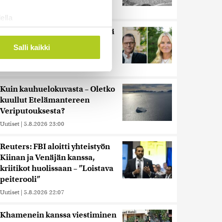
Uutiset
|
5.8.2026 21:41
ella
ostaminen)
Miksi Ruotsin Daniel on pelkkä
prinssi, mutta Norjan Mette-
ossa
. Voit muuttaa
Salli kaikki
Marit on kruununprinsessa?
Uutiset
|
3.8.2026 21:46
 ominaisuuksien tukemiseen
Kuin kauhuelokuvasta – Oletko
tiikka-alan
kuullut Etelämantereen
ietoja muihin tietoihin, joita
Veriputouksesta?
 myös siirtää ulkomaille.
Uutiset
|
5.8.2026 23:00
Reuters: FBI aloitti yhteistyön
Kiinan ja Venäjän kanssa,
kriitikot huolissaan – ”Loistava
peiterooli”
Uutiset
|
5.8.2026 22:07
Khamenein kanssa viestiminen