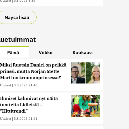
Uutiset
|
6.8.2026 5:59
Näytä lisää
Luetuimmat
Päivä
Viikko
Kuukausi
Miksi Ruotsin Daniel on pelkkä
prinssi, mutta Norjan Mette-
Marit on kruununprinsessa?
Uutiset
|
3.8.2026 21:46
Ihmiset kahmivat nyt näitä
tuotteita Lidleistä –
”Hittitrendi”
Uutiset
|
5.8.2026 21:21