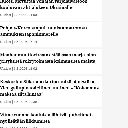
Ruotsi luovuttaa Venäjän varjolaivastoon
kuuluvan rahtialuksen Ukrainalle
Uutiset
|
6.8.2026 14:03
Pohjois-Korea ampui tunnistamattoman
ammuksen Japaninmerelle
Uutiset
|
6.8.2026 12:14
Maahanmuuttovirasto estää osaa marja-alan
yrityksistä rekrytoimasta kolmansista maista
Uutiset
|
6.8.2026 12:02
Keskustan Siika-aho kertoo, mikä hänestä on
Ylen gallupin todellinen uutinen – ”Kokoomus
maksaa siitä hintaa”
Uutiset
|
6.8.2026 11:56
Viime vuonna kouluista lähtivät puhelimet,
nyt lisätään liikkumista