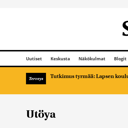
Uutiset
Keskusta
Näkökulmat
Blogit
Tutkimus tyrmää: Lapsen koulume
Terveys
Utöya