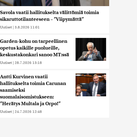
Savola vaatii hallitukselta välittömiä toimia
sikaruttotilanteeseen – ”Viipymättä”
Uutiset
|
3.8.2026 11:01
Garden-kohu on tarpeellinen
opetus kaikille puolueille,
keskustakonkari sanoo MT:ssä
Uutiset
|
28.7.2026 13:18
Antti Kurvinen vaatii
hallitukselta toimia Carunan
saamiseksi
suomalaisomistukseen:
”Herätys Multala ja Orpo!”
Uutiset
|
24.7.2026 12:48