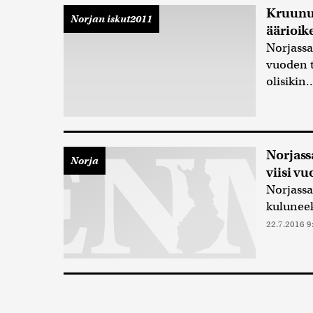
Kruunun
Norjan iskut2011
äärioik
Norjass
vuoden t
olisikin.
Norjass
Norja
viisi vu
Norjassa
kuluneeks
22.7.2016 9