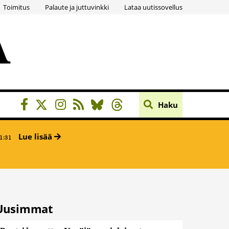
Toimitus
Palaute ja juttuvinkki
Lataa uutissovellus
Haku
Lue lisää
1:31
Uusimmat