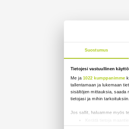
Suostumus
Tietojesi vastuullinen käyttö
Me ja
1022 kumppanimme
k
tallentamaan ja lukemaan tieto
sisältöjen mittauksia, saada 
tietojasi ja mihin tarkoituksiin
Jos sallit, haluamme myös t
Kerätä tietoja maantie
Tunnistaa laitteesi s