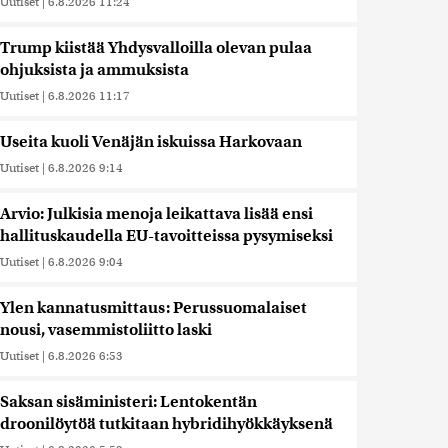
Uutiset
|
6.8.2026 11:24
Trump kiistää Yhdysvalloilla olevan pulaa
ohjuksista ja ammuksista
Uutiset
|
6.8.2026 11:17
Useita kuoli Venäjän iskuissa Harkovaan
Uutiset
|
6.8.2026 9:14
Arvio: Julkisia menoja leikattava lisää ensi
hallituskaudella EU-tavoitteissa pysymiseksi
Uutiset
|
6.8.2026 9:04
Ylen kannatusmittaus: Perussuomalaiset
nousi, vasemmistoliitto laski
Uutiset
|
6.8.2026 6:53
Saksan sisäministeri: Lentokentän
droonilöytöä tutkitaan hybridihyökkäyksenä