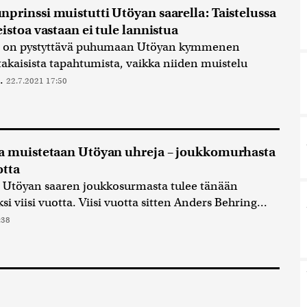
prinssi muistutti Utöyan saarella: Taistelussa
eistoa vastaan ei tule lannistua
a on pystyttävä puhumaan Utöyan kymmenen
akaisista tapahtumista, vaikka niiden muistelu
..
22.7.2021 17:50
a muistetaan Utöyan uhreja – joukkomurhasta
otta
 Utöyan saaren joukkosurmasta tulee tänään
i viisi vuotta. Viisi vuotta sitten Anders Behring...
:38