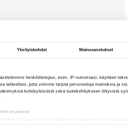
Yksityiskohdat
Mainosasetukset
äsittelemme henkilötietojasi, esim. IP-numeroasi, käyttäen teknol
a laitteeltasi, jotta voimme tarjota personoituja mainoksia ja sis
näkemyksiä kohdeyleisöstä sekä tuotekehitykseen liittyvistä syist
.
ehdä seuraavia:
teellisestä sijainnistasi, mahdollisesti muutaman metrin tarkkuud
kannaamalla sen ominaispiirteitä aktiivisesti (sormenjäljen muod