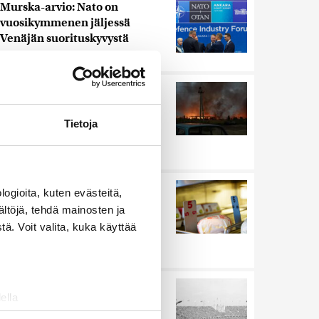
Murska-arvio: Nato on
vuosikymmenen jäljessä
Venäjän suorituskyvystä
Uutiset
|
5.8.2026 22:15
Ukrainan mukaan yhtään
Venäjän ohjusta ei kyetty
pudottamaan iskussa, jossa
Tietoja
kuoli toistakymmentä ihmistä
Uutiset
|
5.8.2026 9:21
Nämä ihmiset sairastuvat
ogioita, kuten evästeitä,
muita herkemmin sydän- ja
ältöjä, tehdä mainosten ja
verisuonitauteihin, sanoo
ä. Voit valita, kuka käyttää
tutkimus
Uutiset
|
5.8.2026 22:01
Harva tajusi Hitlerin
ella
olympialaisissa, mitä pinnan
ostaminen)
alla kyti