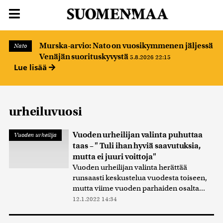
Murska-arvio: Nato on vuosikymmenen jäljessä
Nato
Venäjän suorituskyvystä
5.8.2026 22:15
Lue lisää
urheiluvuosi
Vuoden urheilijan valinta puhuttaa
Vuoden urheilija
taas – " Tuli ihan hyviä saavutuksia,
mutta ei juuri voittoja"
Vuoden urheilijan valinta herättää
runsaasti keskustelua vuodesta toiseen,
mutta viime vuoden parhaiden osalta...
12.1.2022 14:34