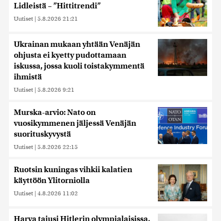
Lidleistä – ”Hittitrendi”
Uutiset
|
5.8.2026 21:21
Ukrainan mukaan yhtään Venäjän
ohjusta ei kyetty pudottamaan
iskussa, jossa kuoli toistakymmentä
ihmistä
Uutiset
|
5.8.2026 9:21
Murska-arvio: Nato on
vuosikymmenen jäljessä Venäjän
suorituskyvystä
Uutiset
|
5.8.2026 22:15
Ruotsin kuningas vihkii kalatien
käyttöön Ylitorniolla
Uutiset
|
4.8.2026 11:02
Harva tajusi Hitlerin olympialaisissa,