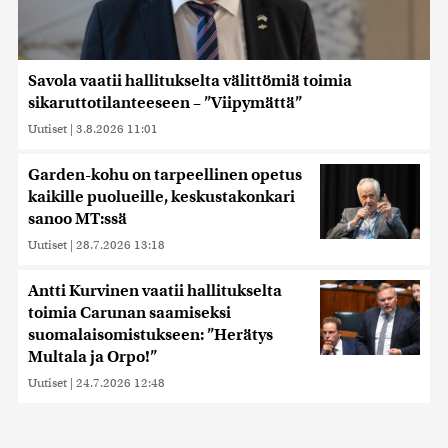
Savola vaatii hallitukselta välittömiä toimia
sikaruttotilanteeseen – ”Viipymättä”
Uutiset
|
3.8.2026 11:01
Garden-kohu on tarpeellinen opetus
kaikille puolueille, keskustakonkari
sanoo MT:ssä
Uutiset
|
28.7.2026 13:18
Antti Kurvinen vaatii hallitukselta
toimia Carunan saamiseksi
suomalaisomistukseen: ”Herätys
Multala ja Orpo!”
Uutiset
|
24.7.2026 12:48