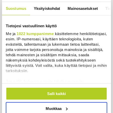
valuivat hyvätuloisille – Kemppi:
Suostumus
Yksityiskohdat
Mainosasetukset
Tiet
Kansaa johdettiin harhaan
Uutiset
|
4.8.2026 14:39
Tietojesi vastuullinen käyttö
Me ja
1022 kumppanimme
käsittelemme henkilötietojasi,
esim. IP-numeroasi, käyttäen teknologioita, kuten
evästeitä, tallentamaan ja lukemaan tietoa laitteeltasi,
Uutiset
jotta voimme tarjota personoituja mainoksia ja sisältöjä,
tehdä mainosten ja sisältöjen mittauksia, saada
Uusimmat
Luetuimmat
näkemyksiä kohdeyleisöstä sekä tuotekehitykseen
liittyvistä syistä. Voit valita, kuka käyttää tietojasi ja mihin
tarkoituksiin.
Jos sallit, haluamme myös tehdä seuraavia:
Kerätä tietoja maantieteellisestä sijainnistasi,
mahdollisesti muutaman metrin tarkkuudella
Salli kaikki
Tunnistaa laitteesi skannaamalla sen
ominaispiirteitä aktiivisesti (sormenjäljen
Muokkaa
muodostaminen)