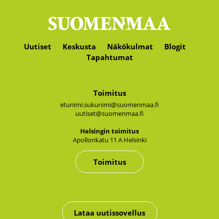
Uutiset
Keskusta
Näkökulmat
Blogit
Tapahtumat
Toimitus
etunimi.sukunimi@suomenmaa.fi
uutiset@suomenmaa.fi
Hel­sin­gin toi­mi­tus
Apol­lon­ka­tu 11 A Hel­sin­ki
Toimitus
Lataa uutissovellus