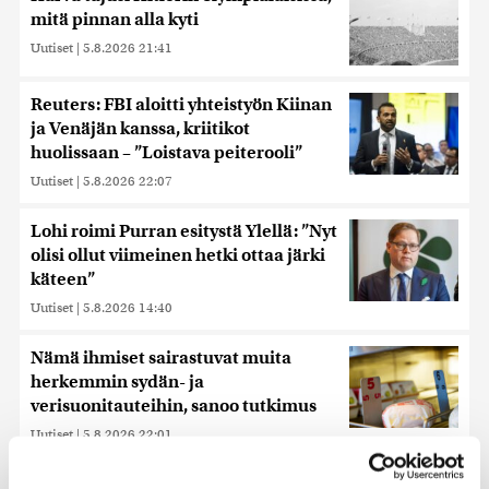
mitä pinnan alla kyti
Uutiset
|
5.8.2026 21:41
Reuters: FBI aloitti yhteistyön Kiinan
ja Venäjän kanssa, kriitikot
huolissaan – ”Loistava peiterooli”
Uutiset
|
5.8.2026 22:07
Lohi roimi Purran esitystä Ylellä: ”Nyt
olisi ollut viimeinen hetki ottaa järki
käteen”
Uutiset
|
5.8.2026 14:40
Nämä ihmiset sairastuvat muita
herkemmin sydän- ja
verisuonitauteihin, sanoo tutkimus
Uutiset
|
5.8.2026 22:01
Hammashoidon Kela-korvaukset