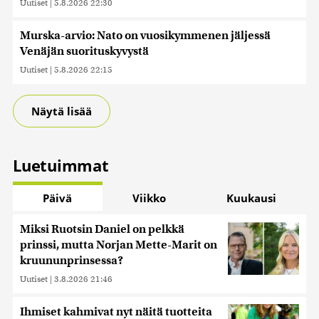
Uutiset
|
5.8.2026 22:30
Murska-arvio: Nato on vuosikymmenen jäljessä
Venäjän suorituskyvystä
Uutiset
|
5.8.2026 22:15
Näytä lisää
Luetuimmat
Päivä
Viikko
Kuukausi
Miksi Ruotsin Daniel on pelkkä
prinssi, mutta Norjan Mette-Marit on
kruununprinsessa?
Uutiset
|
3.8.2026 21:46
Ihmiset kahmivat nyt näitä tuotteita