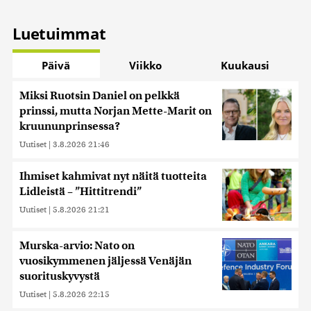
Luetuimmat
Päivä
Viikko
Kuukausi
Miksi Ruotsin Daniel on pelkkä
prinssi, mutta Norjan Mette-Marit on
kruununprinsessa?
Uutiset
|
3.8.2026 21:46
Ihmiset kahmivat nyt näitä tuotteita
Lidleistä – ”Hittitrendi”
Uutiset
|
5.8.2026 21:21
Murska-arvio: Nato on
vuosikymmenen jäljessä Venäjän
suorituskyvystä
Uutiset
|
5.8.2026 22:15