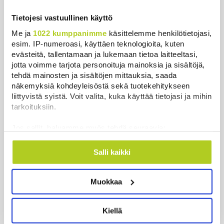
Tietojesi vastuullinen käyttö
Kuin kauhuelokuvasta – Oletko
kuullut Etelämantereen
Me ja
1022 kumppanimme
käsittelemme henkilötietojasi,
Veriputouksesta?
esim. IP-numeroasi, käyttäen teknologioita, kuten
evästeitä, tallentamaan ja lukemaan tietoa laitteeltasi,
Uutiset
|
5.8.2026 23:00
jotta voimme tarjota personoituja mainoksia ja sisältöjä,
tehdä mainosten ja sisältöjen mittauksia, saada
Ruotsin kuningas vihkii kalatien
näkemyksiä kohdeyleisöstä sekä tuotekehitykseen
käyttöön Ylitorniolla
liittyvistä syistä. Voit valita, kuka käyttää tietojasi ja mihin
Uutiset
|
4.8.2026 11:02
tarkoituksiin.
Jos sallit, haluamme myös tehdä seuraavia:
Keskustan Siika-aho kertoo, mikä
Kerätä tietoja maantieteellisestä sijainnistasi,
hänestä on Ylen gallupin todellinen
mahdollisesti muutaman metrin tarkkuudella
uutinen – ”Kokoomus maksaa siitä
Salli kaikki
Tunnistaa laitteesi skannaamalla sen
hintaa”
ominaispiirteitä aktiivisesti (sormenjäljen
Uutiset
|
6.8.2026 11:56
Muokkaa
muodostaminen)
Lue lisää siitä, miten henkilötietojasi käsitellään ja miten
voit määrittää asetuksesi
tiedot-osiossa
. Voit muuttaa
Kiellä
suostumustasi tai peruuttaa sen milloin vain