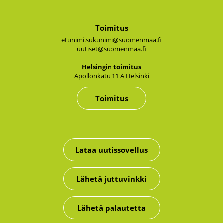
Toimitus
etunimi.sukunimi@suomenmaa.fi
uutiset@suomenmaa.fi
Hel­sin­gin toi­mi­tus
Apol­lon­ka­tu 11 A Hel­sin­ki
Toimitus
Lataa uutissovellus
Lähetä juttuvinkki
Lähetä palautetta