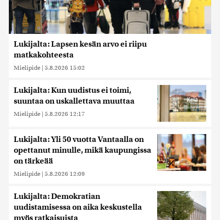
Lukijalta: Lapsen kesän arvo ei riipu
matkakohteesta
Mielipide
|
5.8.2026 15:02
Lukijalta: Kun uudistus ei toimi,
suuntaa on uskallettava muuttaa
Mielipide
|
5.8.2026 12:17
Lukijalta: Yli 50 vuotta Vantaalla on
opettanut minulle, mikä kaupungissa
on tärkeää
Mielipide
|
5.8.2026 12:09
Lukijalta: Demokratian
uudistamisessa on aika keskustella
myös ratkaisuista