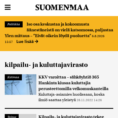
Iso osa keskustaa ja kokoomusta
Politiikka
äänestäneistä on vielä katsomossa, paljastaa
Ylen mittaus – ”Eivät oikein löydä puoluetta”
6.8.2026
Lue lisää
15:57
kilpailu- ja kuluttajavirasto
KKV varoittaa – sähköyhtiö 365
Kotimaa
Hankinta kiusaa kuluttajia
perusteettomilla velkomuskanteilla
Kuluttaja-asiamies huolissaan, koska
ilmiö saattaa yleistyä
28.11.2022 14:26
Kilpailu- ja kuluttajavirasto tekee
Talous