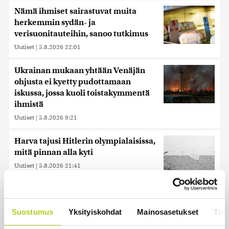
Nämä ihmiset sairastuvat muita
herkemmin sydän- ja
verisuonitauteihin, sanoo tutkimus
Uutiset
|
5.8.2026 22:01
Ukrainan mukaan yhtään Venäjän
ohjusta ei kyetty pudottamaan
iskussa, jossa kuoli toistakymmentä
ihmistä
Uutiset
|
5.8.2026 9:21
Harva tajusi Hitlerin olympialaisissa,
mitä pinnan alla kyti
Uutiset
|
5.8.2026 21:41
Reuters: FBI aloitti yhteistyön Kiinan
ja Venäjän kanssa, kriitikot
Suostumus
Yksityiskohdat
Mainosasetukset
Tiet
huolissaan – ”Loistava peiterooli”
Uutiset
|
5.8.2026 22:07