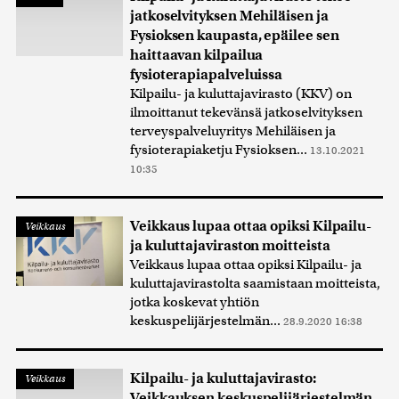
jatkoselvityksen Mehiläisen ja
Fysioksen kaupasta, epäilee sen
haittaavan kilpailua
fysioterapiapalveluissa
Kilpailu- ja kuluttajavirasto (KKV) on
ilmoittanut tekevänsä jatkoselvityksen
terveyspalveluyritys Mehiläisen ja
fysioterapiaketju Fysioksen...
13.10.2021
10:35
Veikkaus lupaa ottaa opiksi Kilpailu-
Veikkaus
ja kuluttajaviraston moitteista
Veikkaus lupaa ottaa opiksi Kilpailu- ja
kuluttajavirastolta saamistaan moitteista,
jotka koskevat yhtiön
keskuspelijärjestelmän...
28.9.2020 16:38
Kilpailu- ja kuluttajavirasto:
Veikkaus
Veikkauksen keskuspelijärjestelmän