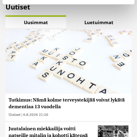
evästeilmoituksessa.
Uutiset
Käytämme evästeitä tarjoamamme sisällön ja mainosten
räätälöimiseen, sosiaalisen median ominaisuuksien
Uusimmat
Luetuimmat
tukemiseen ja kävijämäärämme analysoimiseen. Lisäksi
jaamme sosiaalisen median, mainosalan ja analytiikka-
alan kumppaneillemme tietoja siitä, miten käytät
sivustoamme. Kumppanimme voivat yhdistää näitä
tietoja muihin tietoihin, joita olet antanut heille tai joita on
kerätty, kun olet käyttänyt heidän palvelujaan. Tietoja
saatetaan myös siirtää ulkomaille.
Tutkimus: Nämä kolme terveystekijää voivat lykätä
dementiaa 13 vuodella
Uutiset
|
6.8.2026 21:50
Juutalainen miekkailija voitti
natseille mitalin ja kohotti kätensä