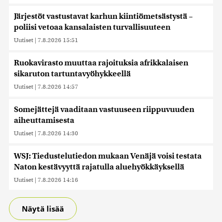
Järjestöt vastustavat karhun kiintiömetsästystä –
poliisi vetoaa kansalaisten turvallisuuteen
Uutiset
|
7.8.2026 15:51
Ruokavirasto muuttaa rajoituksia afrikkalaisen
sikaruton tartuntavyöhykkeellä
Uutiset
|
7.8.2026 14:57
Somejättejä vaaditaan vastuuseen riippuvuuden
aiheuttamisesta
Uutiset
|
7.8.2026 14:30
WSJ: Tiedustelutiedon mukaan Venäjä voisi testata
Naton kestävyyttä rajatulla aluehyökkäyksellä
Uutiset
|
7.8.2026 14:16
Näytä lisää