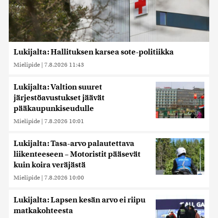
Lukijalta: Hallituksen karsea sote-politiikka
Mielipide
|
7.8.2026 11:43
Lukijalta: Valtion suuret
järjestöavustukset jäävät
pääkaupunkiseudulle
Mielipide
|
7.8.2026 10:01
Lukijalta: Tasa-arvo palautettava
liikenteeseen – Motoristit pääsevät
kuin koira veräjästä
Mielipide
|
7.8.2026 10:00
Lukijalta: Lapsen kesän arvo ei riipu
matkakohteesta