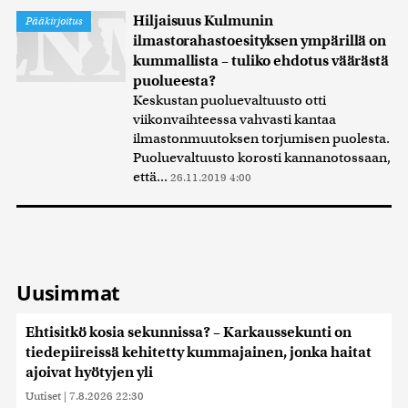
Hiljaisuus Kulmunin
Pääkirjoitus
ilmastorahastoesityksen ympärillä on
kummallista – tuliko ehdotus väärästä
puolueesta?
Keskustan puoluevaltuusto otti
viikonvaihteessa vahvasti kantaa
ilmastonmuutoksen torjumisen puolesta.
Puoluevaltuusto korosti kannanotossaan,
että...
26.11.2019 4:00
Uusimmat
Ehtisitkö kosia sekunnissa? – Karkaussekunti on
tiedepiireissä kehitetty kummajainen, jonka haitat
ajoivat hyötyjen yli
Uutiset
|
7.8.2026 22:30