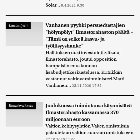
Solar...
8.4.2021 9:30
Vanhanen pyyhki persuedustajien
Lisäbudjetti
"hölynpölyt" Ilmastorahaston päältä –
"Tämä on selkeä kasvu- ja
työllisyyshanke"
Hallituksen uusi investointityökalu,
Ilmastorahasto, joutui opposition
hampaisiin eduskunnan
lisäbudjettikeskustelussa. Kritiikkiin
vastannut valtiovarainministeri Matti
Vanhanen...
25.11.2020 17:31
Joulukuussa toimintansa käynnistävä
Ilmastorahasto
Ilmastorahasto kasvamassa 370
miljoonaan euroon
Valtion kehitysyhtiön Vaken omistuksia
palautetaan valtion suoraan omistukseen
27.10.2020 11:00