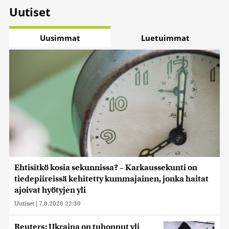
Uutiset
Uusimmat
Luetuimmat
Ehtisitkö kosia sekunnissa? – Karkaussekunti on
tiedepiireissä kehitetty kummajainen, jonka haitat
ajoivat hyötyjen yli
Uutiset
|
7.8.2026 22:30
Reuters: Ukraina on tuhonnut yli