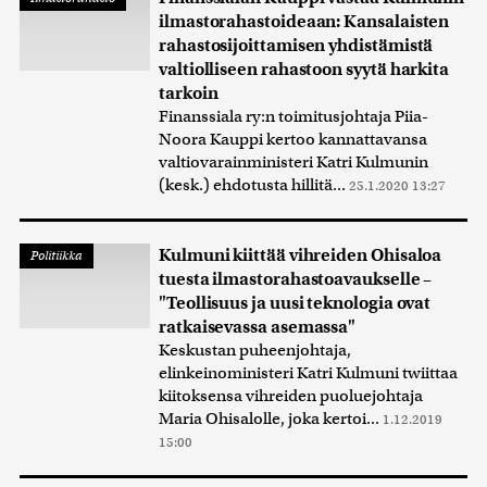
ilmastorahastoideaan: Kansalaisten
rahastosijoittamisen yhdistämistä
valtiolliseen rahastoon syytä harkita
tarkoin
Finanssiala ry:n toimitusjohtaja Piia-
Noora Kauppi kertoo kannattavansa
valtiovarainministeri Katri Kulmunin
(kesk.) ehdotusta hillitä...
25.1.2020 13:27
Kulmuni kiittää vihreiden Ohisaloa
Politiikka
tuesta ilmastorahastoavaukselle –
"Teollisuus ja uusi teknologia ovat
ratkaisevassa asemassa"
Keskustan puheenjohtaja,
elinkeinoministeri Katri Kulmuni twiittaa
kiitoksensa vihreiden puoluejohtaja
Maria Ohisalolle, joka kertoi...
1.12.2019
15:00