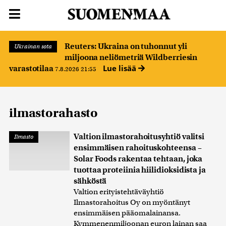
Reuters: Ukraina on tuhonnut yli
Ukrainan sota
miljoona neliömetriä Wildberriesin
Lue lisää
varastotilaa
7.8.2026 21:55
ilmastorahasto
Valtion ilmastorahoitusyhtiö valitsi
Ilmasto
ensimmäisen rahoituskohteensa –
Solar Foods rakentaa tehtaan, joka
tuottaa proteiinia hiilidioksidista ja
sähköstä
Valtion erityistehtäväyhtiö
Ilmastorahoitus Oy on myöntänyt
ensimmäisen pääomalainansa.
Kymmenenmiljoonan euron lainan saa