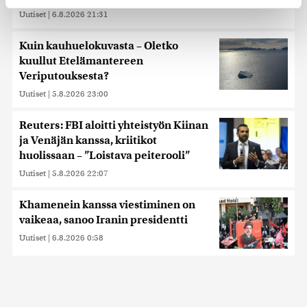
evästeilmoituksessa.
Uutiset
|
6.8.2026 21:31
Käytämme evästeitä tarjoamamme sisällön ja mainosten
räätälöimiseen, sosiaalisen median ominaisuuksien
Kuin kauhuelokuvasta – Oletko
tukemiseen ja kävijämäärämme analysoimiseen. Lisäksi
kuullut Etelämantereen
jaamme sosiaalisen median, mainosalan ja analytiikka-
Veriputouksesta?
alan kumppaneillemme tietoja siitä, miten käytät
Uutiset
|
5.8.2026 23:00
sivustoamme. Kumppanimme voivat yhdistää näitä
tietoja muihin tietoihin, joita olet antanut heille tai joita on
Reuters: FBI aloitti yhteistyön Kiinan
kerätty, kun olet käyttänyt heidän palvelujaan. Tietoja
ja Venäjän kanssa, kriitikot
saatetaan myös siirtää ulkomaille.
huolissaan – ”Loistava peiterooli”
Uutiset
|
5.8.2026 22:07
Khamenein kanssa viestiminen on
vaikeaa, sanoo Iranin presidentti
Uutiset
|
6.8.2026 0:58