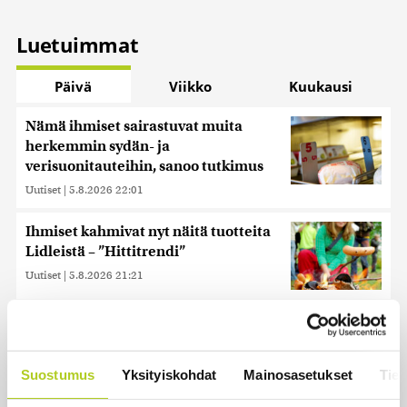
Luetuimmat
Päivä
Viikko
Kuukausi
Nämä ihmiset sairastuvat muita
herkemmin sydän- ja
verisuonitauteihin, sanoo tutkimus
Uutiset
|
5.8.2026 22:01
Ihmiset kahmivat nyt näitä tuotteita
Lidleistä – ”Hittitrendi”
Uutiset
|
5.8.2026 21:21
Miksi Ruotsin Daniel on pelkkä
prinssi, mutta Norjan Mette-Marit on
kruununprinsessa?
Suostumus
Yksityiskohdat
Mainosasetukset
Tiet
Uutiset
|
3.8.2026 21:46