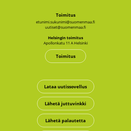
Toimitus
etunimi.sukunimi@suomenmaa.fi
uutiset@suomenmaa.fi
Hel­sin­gin toi­mi­tus
Apol­lon­ka­tu 11 A Hel­sin­ki
Toimitus
Lataa uutissovellus
Lähetä juttuvinkki
Lähetä palautetta