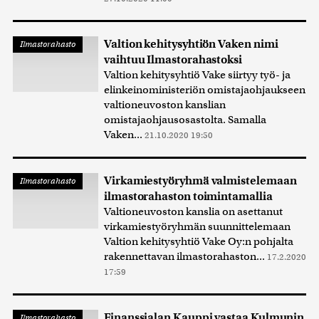
Valtion kehitysyhtiön Vaken nimi
Ilmastorahasto
vaihtuu Ilmastorahastoksi
Valtion kehitysyhtiö Vake siirtyy työ- ja
elinkeinoministeriön omistajaohjaukseen
valtioneuvoston kanslian
omistajaohjausosastolta. Samalla
Vaken...
21.10.2020 19:50
Virkamiestyöryhmä valmistelemaan
Ilmastorahasto
ilmastorahaston toimintamallia
Valtioneuvoston kanslia on asettanut
virkamiestyöryhmän suunnittelemaan
Valtion kehitysyhtiö Vake Oy:n pohjalta
rakennettavan ilmastorahaston...
17.2.2020
17:59
Finanssialan Kauppi vastaa Kulmunin
Ilmastorahasto