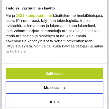
Keskustan Siika-aho kertoo, mikä
Tietojesi vastuullinen käyttö
hänestä on Ylen gallupin todellinen
Me ja
1022 kumppanimme
käsittelemme henkilötietojasi,
uutinen – ”Kokoomus maksaa siitä
esim. IP-numeroasi, käyttäen teknologioita, kuten
hintaa”
evästeitä, tallentamaan ja lukemaan tietoa laitteeltasi,
Uutiset
|
6.8.2026 11:56
jotta voimme tarjota personoituja mainoksia ja sisältöjä,
tehdä mainosten ja sisältöjen mittauksia, saada
Harva tajusi Hitlerin olympialaisissa,
näkemyksiä kohdeyleisöstä sekä tuotekehitykseen
mitä pinnan alla kyti
liittyvistä syistä. Voit valita, kuka käyttää tietojasi ja mihin
Uutiset
|
5.8.2026 21:41
tarkoituksiin.
Jos sallit, haluamme myös tehdä seuraavia:
Murska-arvio: Nato on
Kerätä tietoja maantieteellisestä sijainnistasi,
vuosikymmenen jäljessä Venäjän
mahdollisesti muutaman metrin tarkkuudella
Salli kaikki
suorituskyvystä
Tunnistaa laitteesi skannaamalla sen
Uutiset
|
5.8.2026 22:15
ominaispiirteitä aktiivisesti (sormenjäljen
Muokkaa
muodostaminen)
Juutalainen miekkailija voitti
Lue lisää siitä, miten henkilötietojasi käsitellään ja miten
natseille mitalin ja kohotti kätensä
voit määrittää asetuksesi
tiedot-osiossa
. Voit muuttaa
Kiellä
Hitler-tervehdykseen – Miksi
suostumustasi tai peruuttaa sen milloin vain
ihmeessä?