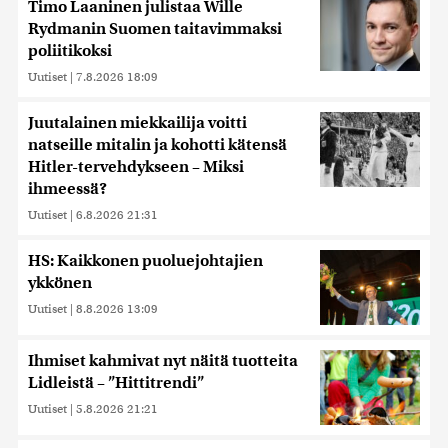
Timo Laaninen julistaa Wille
Rydmanin Suomen taitavimmaksi
poliitikoksi
Uutiset
|
7.8.2026 18:09
Juutalainen miekkailija voitti
natseille mitalin ja kohotti kätensä
Hitler-tervehdykseen – Miksi
ihmeessä?
Uutiset
|
6.8.2026 21:31
HS: Kaikkonen puoluejohtajien
ykkönen
Uutiset
|
8.8.2026 13:09
Ihmiset kahmivat nyt näitä tuotteita
Lidleistä – ”Hittitrendi”
Uutiset
|
5.8.2026 21:21