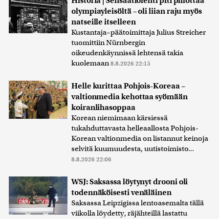
Historia | Sensaatiolehti piti piilottaa
olympiayleisöltä – oli liian raju myös
natseille itselleen
Kustantaja–päätoimittaja Julius Streicher
tuomittiin Nürnbergin
oikeudenkäynnissä lehtensä takia
kuolemaan
8.8.2026 22:15
Helle kurittaa Pohjois-Koreaa –
valtionmedia kehottaa syömään
koiranlihasoppaa
Korean niemimaan kärsiessä
tukahduttavasta helleaallosta Pohjois-
Korean valtionmedia on listannut keinoja
selvitä kuumuudesta, uutistoimisto...
8.8.2026 22:06
WSJ: Saksassa löytynyt drooni oli
todennäköisesti venäläinen
Saksassa Leipzigissa lentoasemalta tällä
viikolla löydetty, räjähteillä lastattu