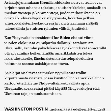
Asiakirjojen mukaan Kremliin sidoksissa olevat trollit ovat
kirjoittaneet tuhansia tekaistuja uutisartikkeleita, sosiaalisen
median viestejä ja kommentteja, joiden tarkoituksena on
edistää Yhdysvaltojen eristäytymistä, herättää pelkoa
amerikkalaisten keskuudessa ja vahvistaa maan sisäisiä
taloudellisia ja etnisten ryhmien välisiä jännitteitä.
Kun Yhdysvaltain presidentti
Joe Biden
ehdotti viime
vuoden elokuussa 24 miljardin dollarin lisärahoitusta
Ukrainalle, Kremlin palveluksessa työskentelevät sometrollit
olivat valmiina heikentämään amerikkalaisten tukea
lakiehdotukselle, länsimaisten tiedustelupalveluiden
haltuunsa saamat asiakirjat osoittavat.
Asiakirjat sisältävät esimerkin tyypillisestä trollin
kirjoittamasta viestistä, jossa kuvitteellinen amerikkalainen
kertoo, ettei hän tue Yhdysvaltain sotilaallista apua
Ukrainalle, koska rahat pitäisi käyttää Yhdysvaltojen eikä
Ukrainan rajojen puolustamiseen.
WASHINGTON POSTIN
mukaan tästä edelleen käynnissä