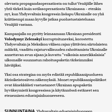
olevasta propagandaoperaatiosta on tullut Venäjälle lähes
yhtä tärkeä kuin sotilasoperaatiosta Ukrainassa – etenkin
nyt, kun Yhdysvaltain kongressin lisäapu Ukrainalle on yhä
kriittisempi maan kyvylle jatkaa puolustustaisteluaan
Venäjää vastaan.
Kampanjalla on pyritty leimaamaan Ukrainan presidentti
Volodymyr Zelenskyi
korruptoituneeksi, korostettu
Yhdysvaltain ja Meksikon välisen rajan ylittävien siirtolaisten
määrää, vaadittu rajaturvallisuuden rahoittamista Ukrainalle
annettavan avun sijaan ja kuvattu ”valkoisia amerikkalaisia”
ulkomaille suunnatun rahoituspaketin tärkeimmiksi
häviäjiksi.
Yksi osa strategiaa on myös edistää republikaanipuolueen
äärioikeistosiiven näkemyksiä. Monet republikaanipoliitikot
ovat äänekkäästi vastustaneet Ukrainan apupaketin
hyväksymistä kongressissa ja käytännössä estäneet sen
etenemisen edustajainhuoneeseen.
SUNNUNTAINA
Yhdysvaltain edustajainhuoneen