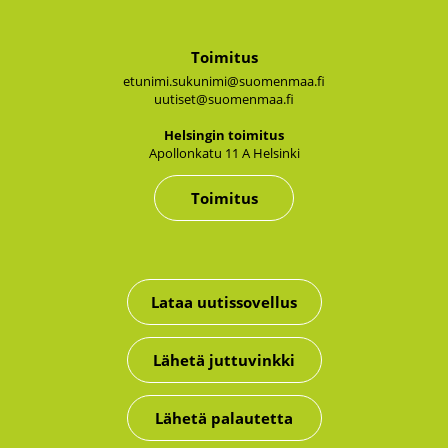
Toimitus
etunimi.sukunimi@suomenmaa.fi
uutiset@suomenmaa.fi
Hel­sin­gin toi­mi­tus
Apol­lon­ka­tu 11 A Hel­sin­ki
Toimitus
Lataa uutissovellus
Lähetä juttuvinkki
Lähetä palautetta