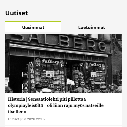
Uutiset
Uusimmat
Luetuimmat
Historia | Sensaatiolehti piti piilottaa
olympiayleisöltä – oli liian raju myös natseille
itselleen
Uutiset
|
8.8.2026 22:15