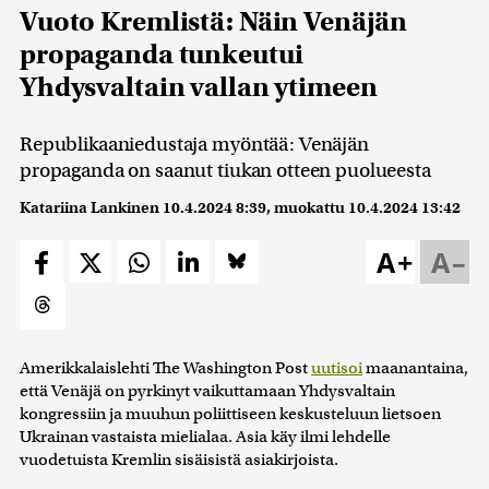
Vuoto Kremlistä: Näin Venäjän
propaganda tunkeutui
Yhdysvaltain vallan ytimeen
Republikaaniedustaja myöntää: Venäjän
propaganda on saanut tiukan otteen puolueesta
Katariina Lankinen
10.4.2024 8:39
, muokattu
10.4.2024 13:42
A+
A–
Amerikkalaislehti The Washington Post
uutisoi
maanantaina,
että Venäjä on pyrkinyt vaikuttamaan Yhdysvaltain
kongressiin ja muuhun poliittiseen keskusteluun lietsoen
Ukrainan vastaista mielialaa. Asia käy ilmi lehdelle
vuodetuista Kremlin sisäisistä asiakirjoista.