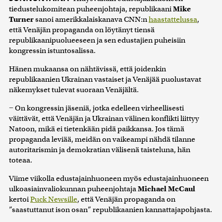
tiedustelukomitean puheenjohtaja, republikaani
Mike
Turner
sanoi amerikkalaiskanava CNN:n
haastattelussa
,
että Venäjän propaganda on löytänyt tiensä
republikaanipuolueeseen ja sen edustajien puheisiin
kongressin istuntosalissa.
Hänen mukaansa on nähtävissä, että joidenkin
republikaanien Ukrainan vastaiset ja Venäjää puolustavat
näkemykset tulevat suoraan Venäjältä.
− On kongressin jäseniä, jotka edelleen virheellisesti
väittävät, että Venäjän ja Ukrainan välinen konflikti liittyy
Natoon, mikä ei tietenkään pidä paikkansa. Jos tämä
propaganda leviää, meidän on vaikeampi nähdä tilanne
autoritarismin ja demokratian välisenä taisteluna, hän
toteaa.
Viime viikolla edustajainhuoneen myös edustajainhuoneen
ulkoasiainvaliokunnan puheenjohtaja
Michael McCaul
kertoi
Puck Newsille
, että Venäjän propaganda on
”saastuttanut ison osan” republikaanien kannattajapohjasta.