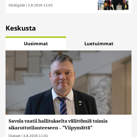
Mielipide
|
5.8.2026 15:02
Keskusta
Uusimmat
Luetuimmat
Savola vaatii hallitukselta välittömiä toimia
sikaruttotilanteeseen – ”Viipymättä”
Uutiset
|
3.8.2026 11:01