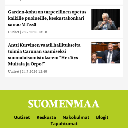
Garden-kohu on tarpeellinen opetus
kaikille puolueille, keskustakonkari
sanoo MT:ssä
Uutiset
|
28.7.2026 13:18
Antti Kurvinen vaatii hallitukselta
toimia Carunan saamiseksi
suomalaisomistukseen: ”Herätys
Multala ja Orpo!”
Uutiset
|
24.7.2026 12:48
Uutiset
Keskusta
Näkökulmat
Blogit
Tapahtumat