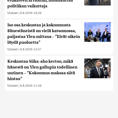
etukäteen arvioitiin, huomauttaa
politiikan vaikuttaja
Uutiset
|
6.8.2026 16:20
Iso osa keskustaa ja kokoomusta
äänestäneistä on vielä katsomossa,
paljastaa Ylen mittaus – ”Eivät oikein
löydä puoluetta”
Uutiset
|
6.8.2026 15:57
Keskustan Siika-aho kertoo, mikä
hänestä on Ylen gallupin todellinen
uutinen – ”Kokoomus maksaa siitä
hintaa”
Uutiset
|
6.8.2026 11:56