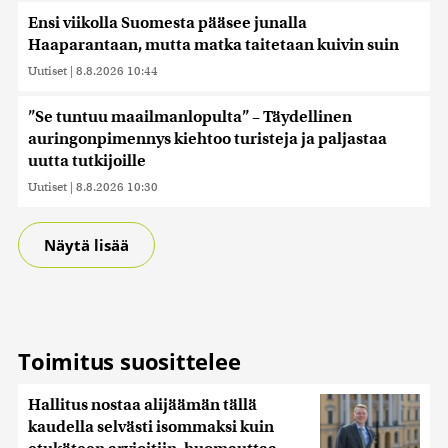
Ensi viikolla Suomesta pääsee junalla
Haaparantaan, mutta matka taitetaan kuivin suin
Uutiset
|
8.8.2026 10:44
”Se tuntuu maailmanlopulta” – Täydellinen
auringonpimennys kiehtoo turisteja ja paljastaa
uutta tutkijoille
Uutiset
|
8.8.2026 10:30
Näytä lisää
Toimitus suosittelee
Hallitus nostaa alijäämän tällä
kaudella selvästi isommaksi kuin