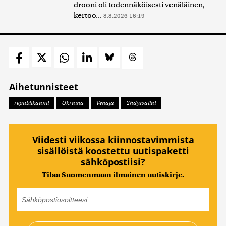
drooni oli todennäköisesti venäläinen,
kertoo...
8.8.2026 16:19
Aihetunnisteet
republikaanit
Ukraina
Venäjä
Yhdysvallat
Viidesti viikossa kiinnostavimmista
sisällöistä koostettu uutispaketti
sähköpostiisi?
Tilaa Suomenmaan ilmainen uutiskirje.