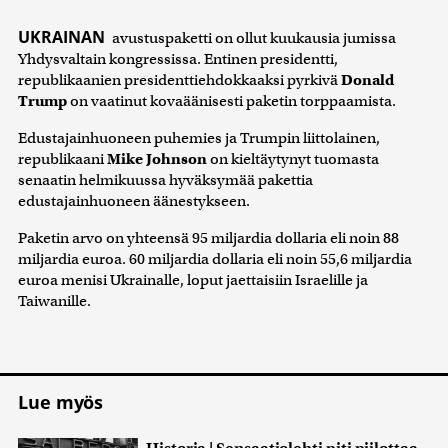
UKRAINAN
avustuspaketti on ollut kuukausia jumissa
Yhdysvaltain kongressissa. Entinen presidentti,
republikaanien presidenttiehdokkaaksi pyrkivä
Donald
Trump
on vaatinut kovaäänisesti paketin torppaamista.
Edustajainhuoneen puhemies ja Trumpin liittolainen,
republikaani
Mike Johnson
on kieltäytynyt tuomasta
senaatin helmikuussa hyväksymää pakettia
edustajainhuoneen äänestykseen.
Paketin arvo on yhteensä 95 miljardia dollaria eli noin 88
miljardia euroa. 60 miljardia dollaria eli noin 55,6 miljardia
euroa menisi Ukrainalle, loput jaettaisiin Israelille ja
Taiwanille.
Lue myös