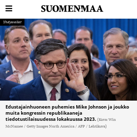
Yhdysvallat
Edustajainhuoneen puhemies Mike Johnson ja joukko
muita kongressin republikaaneja
tiedotustilaisuudessa lokakuussa 2023.
(Kuva: Win
McNamee / Getty Images North America / AFP / Lehtikuva)