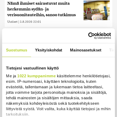
Nämä ihmiset sairastuvat muita
herkemmin sydän- ja
verisuonitauteihin, sanoo tutkimus
Uutiset
|
5.8.2026 22:01
Reuters: Ukraina on tuhonnut yli
miljoona neliömetriä Wildberriesin
varastotilaa
Suostumus
Yksityiskohdat
Mainosasetukset
Tiet
Uutiset
|
7.8.2026 21:55
Oletko ihmetellyt peilejä
Tietojesi vastuullinen käyttö
ikkunankarmeissa? Tällainen oli
1800-luvun ”sosiaalinen media”
Me ja
1022 kumppanimme
käsittelemme henkilötietojasi,
esim. IP-numeroasi, käyttäen teknologioita, kuten
Uutiset
|
5.8.2026 21:45
evästeitä, tallentamaan ja lukemaan tietoa laitteeltasi,
jotta voimme tarjota personoituja mainoksia ja sisältöjä,
Keskustan Siika-aho kertoo, mikä
tehdä mainosten ja sisältöjen mittauksia, saada
hänestä on Ylen gallupin todellinen
näkemyksiä kohdeyleisöstä sekä tuotekehitykseen
uutinen – ”Kokoomus maksaa siitä
liittyvistä syistä. Voit valita, kuka käyttää tietojasi ja mihin
hintaa”
tarkoituksiin.