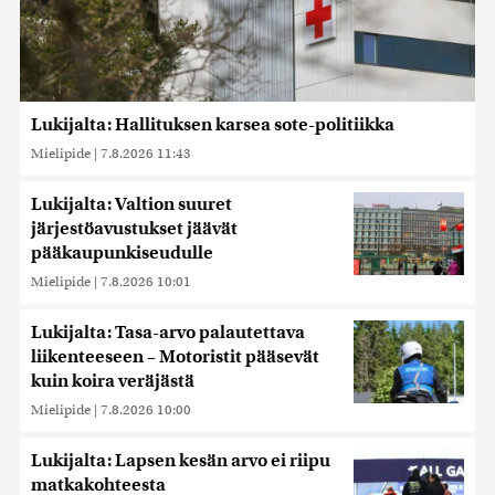
Lukijalta: Hallituksen karsea sote-politiikka
Mielipide
|
7.8.2026 11:43
Lukijalta: Valtion suuret
järjestöavustukset jäävät
pääkaupunkiseudulle
Mielipide
|
7.8.2026 10:01
Lukijalta: Tasa-arvo palautettava
liikenteeseen – Motoristit pääsevät
kuin koira veräjästä
Mielipide
|
7.8.2026 10:00
Lukijalta: Lapsen kesän arvo ei riipu
matkakohteesta