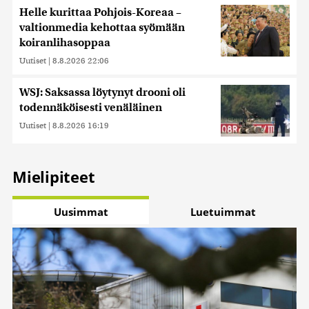
Helle kurittaa Pohjois-Koreaa –
valtionmedia kehottaa syömään
koiranlihasoppaa
Uutiset
|
8.8.2026 22:06
WSJ: Saksassa löytynyt drooni oli
todennäköisesti venäläinen
Uutiset
|
8.8.2026 16:19
Mielipiteet
Uusimmat
Luetuimmat