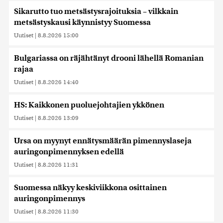
Sikarutto tuo metsästysrajoituksia – vilkkain
metsästyskausi käynnistyy Suomessa
Uutiset
|
8.8.2026 15:00
Bulgariassa on räjähtänyt drooni lähellä Romanian
rajaa
Uutiset
|
8.8.2026 14:40
HS: Kaikkonen puoluejohtajien ykkönen
Uutiset
|
8.8.2026 13:09
Ursa on myynyt ennätysmäärän pimennyslaseja
auringonpimennyksen edellä
Uutiset
|
8.8.2026 11:31
Suomessa näkyy keskiviikkona osittainen
auringonpimennys
Uutiset
|
8.8.2026 11:30