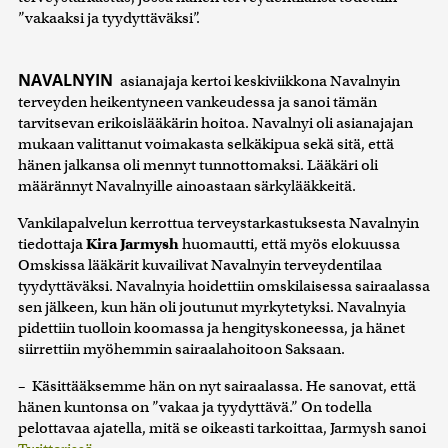
”vakaaksi ja tyydyttäväksi”.
NAVALNYIN
asianajaja kertoi keskiviikkona Navalnyin
terveyden heikentyneen vankeudessa ja sanoi tämän
tarvitsevan erikoislääkärin hoitoa. Navalnyi oli asianajajan
mukaan valittanut voimakasta selkäkipua sekä sitä, että
hänen jalkansa oli mennyt tunnottomaksi. Lääkäri oli
määrännyt Navalnyille ainoastaan särkylääkkeitä.
Vankilapalvelun kerrottua terveystarkastuksesta Navalnyin
tiedottaja
Kira Jarmysh
huomautti, että myös elokuussa
Omskissa lääkärit kuvailivat Navalnyin terveydentilaa
tyydyttäväksi. Navalnyia hoidettiin omskilaisessa sairaalassa
sen jälkeen, kun hän oli joutunut myrkytetyksi. Navalnyia
pidettiin tuolloin koomassa ja hengityskoneessa, ja hänet
siirrettiin myöhemmin sairaalahoitoon Saksaan.
– Käsittääksemme hän on nyt sairaalassa. He sanovat, että
hänen kuntonsa on ”vakaa ja tyydyttävä.” On todella
pelottavaa ajatella, mitä se oikeasti tarkoittaa, Jarmysh sanoi