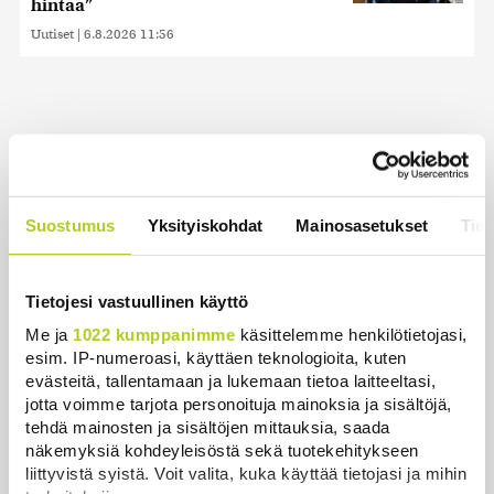
hintaa”
Uutiset
|
6.8.2026 11:56
Uusimmat
Historia | Sensaatiolehti piti piilottaa
Suostumus
Yksityiskohdat
Mainosasetukset
Tiet
olympiayleisöltä – oli liian raju myös natseille
itselleen
Uutiset
|
8.8.2026 22:15
Tietojesi vastuullinen käyttö
Me ja
1022 kumppanimme
käsittelemme henkilötietojasi,
Helle kurittaa Pohjois-Koreaa – valtionmedia
esim. IP-numeroasi, käyttäen teknologioita, kuten
kehottaa syömään koiranlihasoppaa
evästeitä, tallentamaan ja lukemaan tietoa laitteeltasi,
Uutiset
|
8.8.2026 22:06
jotta voimme tarjota personoituja mainoksia ja sisältöjä,
tehdä mainosten ja sisältöjen mittauksia, saada
WSJ: Saksassa löytynyt drooni oli todennäköisesti
näkemyksiä kohdeyleisöstä sekä tuotekehitykseen
venäläinen
liittyvistä syistä. Voit valita, kuka käyttää tietojasi ja mihin