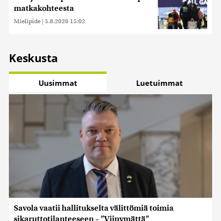
matkakohteesta
Mielipide
|
5.8.2026 15:02
Keskusta
Uusimmat
Luetuimmat
Savola vaatii hallitukselta välittömiä toimia
sikaruttotilanteeseen – ”Viipymättä”