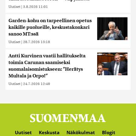
Uutiset
|
3.8.2026 11:01
Garden-kohu on tarpeellinen opetus
kaikille puolueille, keskustakonkari
sanoo MT:ssä
Uutiset
|
28.7.2026 13:18
Antti Kurvinen vaatii hallitukselta
toimia Carunan saamiseksi
suomalaisomistukseen: ”Herätys
Multala ja Orpo!”
Uutiset
|
24.7.2026 12:48
Uutiset
Keskusta
Näkökulmat
Blogit