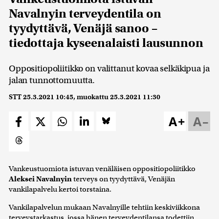
Navalnyin terveydentila on
tyydyttävä, Venäjä sanoo –
tiedottaja kyseenalaisti lausunnon
Oppositiopoliitikko on valittanut kovaa selkäkipua ja
jalan tunnottomuutta.
STT
25.3.2021 10:45
, muokattu
25.3.2021 11:30
A+
A–
Vankeustuomiota istuvan venäläisen oppositiopoliitikko
Aleksei Navalnyin
terveys on tyydyttävä, Venäjän
vankilapalvelu kertoi torstaina.
Vankilapalvelun mukaan Navalnyille tehtiin keskiviikkona
terveystarkastus, jossa hänen terveydentilansa todettiin