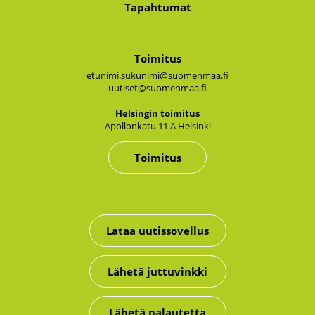
Tapahtumat
Toimitus
etunimi.sukunimi@suomenmaa.fi
uutiset@suomenmaa.fi
Hel­sin­gin toi­mi­tus
Apol­lon­ka­tu 11 A Hel­sin­ki
Toimitus
Lataa uutissovellus
Lähetä juttuvinkki
Lähetä palautetta