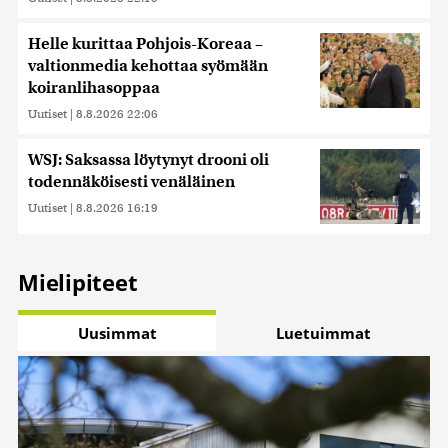
Helle kurittaa Pohjois-Koreaa –
valtionmedia kehottaa syömään
koiranlihasoppaa
Uutiset
|
8.8.2026 22:06
WSJ: Saksassa löytynyt drooni oli
todennäköisesti venäläinen
Uutiset
|
8.8.2026 16:19
Mielipiteet
Uusimmat
Luetuimmat