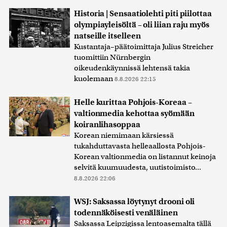
Historia | Sensaatiolehti piti piilottaa
olympiayleisöltä – oli liian raju myös
natseille itselleen
Kustantaja–päätoimittaja Julius Streicher
tuomittiin Nürnbergin
oikeudenkäynnissä lehtensä takia
kuolemaan
8.8.2026 22:15
Helle kurittaa Pohjois-Koreaa –
valtionmedia kehottaa syömään
koiranlihasoppaa
Korean niemimaan kärsiessä
tukahduttavasta helleaallosta Pohjois-
Korean valtionmedia on listannut keinoja
selvitä kuumuudesta, uutistoimisto...
8.8.2026 22:06
WSJ: Saksassa löytynyt drooni oli
todennäköisesti venäläinen
Saksassa Leipzigissa lentoasemalta tällä