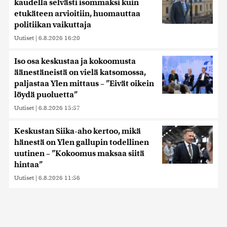
kaudella selvästi isommaksi kuin
etukäteen arvioitiin, huomauttaa
politiikan vaikuttaja
Uutiset
|
6.8.2026 16:20
Iso osa keskustaa ja kokoomusta
äänestäneistä on vielä katsomossa,
paljastaa Ylen mittaus – ”Eivät oikein
löydä puoluetta”
Uutiset
|
6.8.2026 15:57
Keskustan Siika-aho kertoo, mikä
hänestä on Ylen gallupin todellinen
uutinen – ”Kokoomus maksaa siitä
hintaa”
Uutiset
|
6.8.2026 11:56