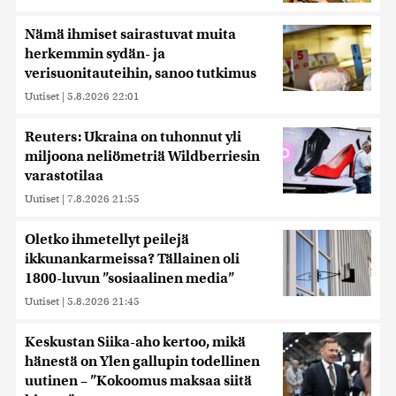
Nämä ihmiset sairastuvat muita
herkemmin sydän- ja
verisuonitauteihin, sanoo tutkimus
Uutiset
|
5.8.2026 22:01
Reuters: Ukraina on tuhonnut yli
miljoona neliömetriä Wildberriesin
varastotilaa
Uutiset
|
7.8.2026 21:55
Oletko ihmetellyt peilejä
ikkunankarmeissa? Tällainen oli
1800-luvun ”sosiaalinen media”
Uutiset
|
5.8.2026 21:45
Keskustan Siika-aho kertoo, mikä
hänestä on Ylen gallupin todellinen
uutinen – ”Kokoomus maksaa siitä