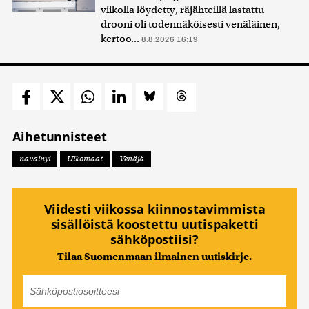
viikolla löydetty, räjähteillä lastattu
drooni oli todennäköisesti venäläinen,
kertoo...
8.8.2026 16:19
Aihetunnisteet
navalnyi
Ulkomaat
Venäjä
Viidesti viikossa kiinnostavimmista
sisällöistä koostettu uutispaketti
sähköpostiisi?
Tilaa Suomenmaan ilmainen uutiskirje.