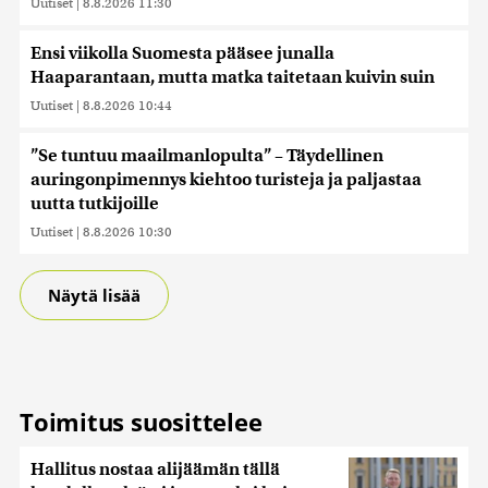
saatetaan myös siirtää ulkomaille.
Uutiset
|
8.8.2026 11:30
Ensi viikolla Suomesta pääsee junalla
Haaparantaan, mutta matka taitetaan kuivin suin
Uutiset
|
8.8.2026 10:44
”Se tuntuu maailmanlopulta” – Täydellinen
auringonpimennys kiehtoo turisteja ja paljastaa
uutta tutkijoille
Uutiset
|
8.8.2026 10:30
Näytä lisää
Toimitus suosittelee
Hallitus nostaa alijäämän tällä