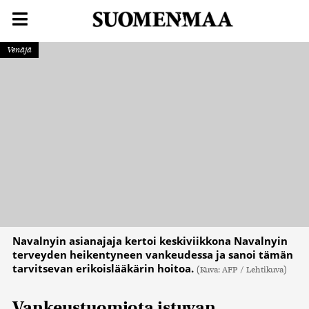
Venäjä
Navalnyin asianajaja kertoi keskiviikkona Navalnyin
terveyden heikentyneen vankeudessa ja sanoi tämän
tarvitsevan erikoislääkärin hoitoa.
(Kuva: AFP / Lehtikuva)
Vankeustuomiota istuvan