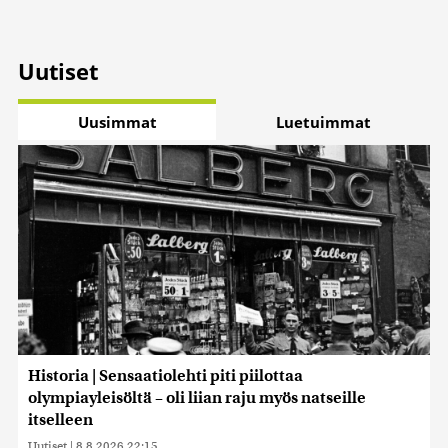
Uutiset
Uusimmat
Luetuimmat
Historia | Sensaatiolehti piti piilottaa
olympiayleisöltä – oli liian raju myös natseille
itselleen
Uutiset
|
8.8.2026 22:15