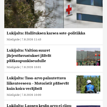
Lukijalta: Hallituksen karsea sote-politiikka
Mielipide
|
7.8.2026 11:43
Lukijalta: Valtion suuret
järjestöavustukset jäävät
pääkaupunkiseudulle
Mielipide
|
7.8.2026 10:01
Lukijalta: Tasa-arvo palautettava
liikenteeseen – Motoristit pääsevät
kuin koira veräjästä
Mielipide
|
7.8.2026 10:00
Lukijalta: Lapsen kesän arvo ei riipu