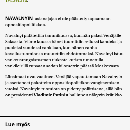
Twitterissä
.
NAVALNYIN
asianajajaa ei ole päästetty tapaamaan
oppositiopoliitikkoa.
Navalnyi pidätettiin tammikuussa, kun hän palasi Venäjälle
Saksasta. Viime kuussa hänet tuomittiin reiluksi kahdeksi ja
puoleksi vuodeksi vankilaan, kun hänen vanha
kavallustuomionsa muutettiin ehdottomaksi. Navalnyi istuu
vankeusrangaistustaan tiukasta kurista tunnetulla
vankileirillä runsaan sadan kilometrin päässä Moskovasta.
Länsimaat ovat vaatineet Venäjää vapauttamaan Navalnyin
ja asettaneet pakotteita oppositiopoliitikon vangitsemisen
vuoksi. Navalnyin tuomiota on pidetty poliittisena, sillä hän
on presidentti
Vladimir Putinin
hallinnon näkyvin kriitikko.
Lue myös