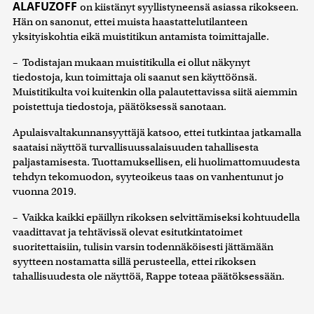
ALAFUZOFF
on kiistänyt syyllistyneensä asiassa rikokseen.
Hän on sanonut, ettei muista haastattelutilanteen
yksityiskohtia eikä muistitikun antamista toimittajalle.
– Todistajan mukaan muistitikulla ei ollut näkynyt
tiedostoja, kun toimittaja oli saanut sen käyttöönsä.
Muistitikulta voi kuitenkin olla palautettavissa siitä aiemmin
poistettuja tiedostoja, päätöksessä sanotaan.
Apulaisvaltakunnansyyttäjä katsoo, ettei tutkintaa jatkamalla
saataisi näyttöä turvallisuussalaisuuden tahallisesta
paljastamisesta. Tuottamuksellisen, eli huolimattomuudesta
tehdyn tekomuodon, syyteoikeus taas on vanhentunut jo
vuonna 2019.
– Vaikka kaikki epäillyn rikoksen selvittämiseksi kohtuudella
vaadittavat ja tehtävissä olevat esitutkintatoimet
suoritettaisiin, tulisin varsin todennäköisesti jättämään
syytteen nostamatta sillä perusteella, ettei rikoksen
tahallisuudesta ole näyttöä, Rappe toteaa päätöksessään.