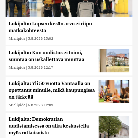
Lukijalta: Lapsen kesän arvo ei riipu
matkakohteesta
Mielipide
|
5.8.2026 15:02
Lukijalta: Kun uudistus ei toimi,
suuntaa on uskallettava muuttaa
Mielipide
|
5.8.2026 12:17
Lukijalta: Yli 50 vuotta Vantaalla on
opettanut minulle, mikä kaupungissa
on tärkeää
Mielipide
|
5.8.2026 12:09
Lukijalta: Demokratian
uudistamisessa on aika keskustella
myös ratkaisuista