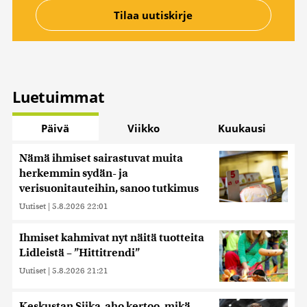
Luetuimmat
Päivä
Viikko
Kuukausi
Nämä ihmiset sairastuvat muita
herkemmin sydän- ja
verisuonitauteihin, sanoo tutkimus
Uutiset
|
5.8.2026 22:01
Ihmiset kahmivat nyt näitä tuotteita
Lidleistä – ”Hittitrendi”
Uutiset
|
5.8.2026 21:21
Keskustan Siika-aho kertoo, mikä