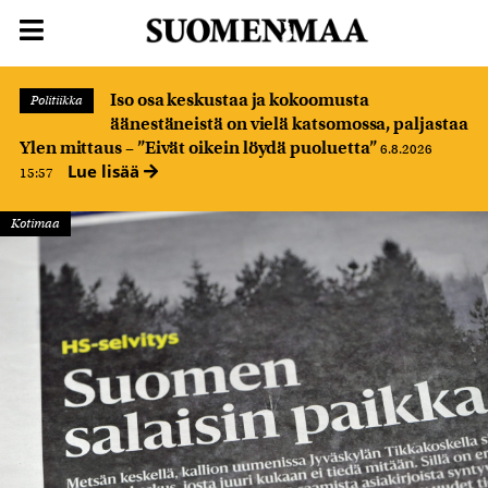
Iso osa keskustaa ja kokoomusta
Politiikka
äänestäneistä on vielä katsomossa, paljastaa
Ylen mittaus – ”Eivät oikein löydä puoluetta”
6.8.2026
Lue lisää
15:57
Kotimaa