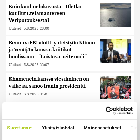
Kuin kauhuelokuvasta – Oletko
kuullut Etelämantereen
Veriputouksesta?
Uutiset
|
5.8.2026 23:00
Reuters: FBI aloitti yhteistyön Kiinan
ja Venäjän kanssa, kriitikot
huolissaan – ”Loistava peiterooli”
Uutiset
|
5.8.2026 22:07
Khamenein kanssa viestiminen on
vaikeaa, sanoo Iranin presidentti
Uutiset
|
6.8.2026 0:58
Juutalainen miekkailija voitti
natseille mitalin ja kohotti kätensä
Hitler-tervehdykseen – Miksi
Suostumus
Yksityiskohdat
Mainosasetukset
Tiet
ihmeessä?
Uutiset
|
6.8.2026 21:31