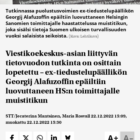
Tutkinnassa puolustusvoimien ex-tiedustelupäällikön
Georgij Alafuzoffin epäiltiin luovuttaneen Helsingin
Sanomien toimittajalle haastattelussa muistitikun,
joka sisälsi tietoja Suomen ulkoisen turvallisuuden
vuoksi salaisista seikoista.
(Kuva: Lehtikuva)
Viestikoekeskus-asian liittyvän
tietovuodon tutkinta on osittain
lopetettu – ex-tiedustelupäällikön
Georgij Alafuzoffin epäiltiin
luovuttaneen HS:n toimittajalle
muistitikun
STT/Jecaterina Mantsinen, Maria Rosvall
22.12.2022 15:09
,
muokattu
22.12.2022 15:30
A+
A–