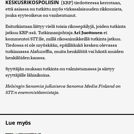
KESKUSRIKOSPOLIISIN
(KRP) tiedotteessa kerrotaan,
että asiassa on tutkittu myös virkasalaisuuden rikkomista,
jonka syyteoikeus on vanhentunut.
Esitutkintaan liittyy vielä toisia rikosepäilyjä, joiden tutkinta
jatkuu KRP:ssä. Tutkinnanjohtaja
Ari Juottonen
ei
kommentoi STT:lle, millä rikosnimikkeillä tutkinta jatkuu.
Tiedossa ei ole myöskään, epäilläänkö kesken olevassa
tutkinnassa Alafuzoffia, muita henkilöitä vai häntä muiden
henkilöiden kanssa.
Syyttäjän mukaan tutkinta on valmistumassa ja siirtyy
syyttäjälle lähiaikoina.
Helsingin Sanomia julkaiseva Sanoma Media Fin
l
and on
STT:n enemmistöomistaja.
Lue myös