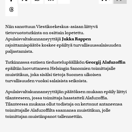
Niin sanottuun Viestikoekeskus-asiaan liittyvä
tietovuototutkinta on osittain lopetettu.
Apulaisvaltakunnansyyttäjä
Jukka Rappen
rajoittamispäätös koskee epäiltyä turvallisuussalaisuuden
paljastamista.
Tutkinnassa entisen tiedustelupäällikön
Georgij Alafuzoffin
epäiltiin luovuttaneen Helsingin Sanomien toimittajalle
muistitikun, joka sisälsi tietoja Suomen ulkoisen
turvallisuuden vuoksi salaisista seikoista.
Apulaisvaltakunnansyyttäjän päätöksen mukaan epäily liittyi
tilanteeseen, jossa toimittaja haastatteli Alafuzoffia.
Tilanteessa mukana ollut todistaja on kertonut antaneensa
toimittajalle Alafuzoffilta saamansa muistitikun, jolle
toimittajan muistiinpanot tallennettiin.