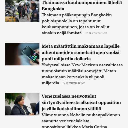
Thaimaassa kouluampuminen lähellä
Bangkokia
Thaimaan pääkaupungin Bangkokin
pohjoispuolella on tapahtunut
kouluampuminen, jossa on kuollut
ainakin neljä ihmistä...
7.8.2026 8:03
Meta määrättiin maksamaan lapsille
aiheutuneiden somehaittojen vuoksi
puoli miljardia dollaria
Yhdysvalloissa New Mexicon osavaltiossa
tuomioistuin määräsi somejätti Metan
maksamaan korvauksia yli puoli
miljardia...
7.8.2026 6:52
Venezuelassa neuvottelut
siirtymävaiheesta alkoivat opposition
ja väliaikaishallinnon välillä
Viime vuonna Nobelin rauhanpalkinnon
saanutta venezuelalaista
oppositiopoliitikkoa Maria Corina