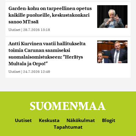
Garden-kohu on tarpeellinen opetus
kaikille puolueille, keskustakonkari
sanoo MT:ssä
Uutiset
|
28.7.2026 13:18
Antti Kurvinen vaatii hallitukselta
toimia Carunan saamiseksi
suomalaisomistukseen: ”Herätys
Multala ja Orpo!”
Uutiset
|
24.7.2026 12:48
Uutiset
Keskusta
Näkökulmat
Blogit
Tapahtumat