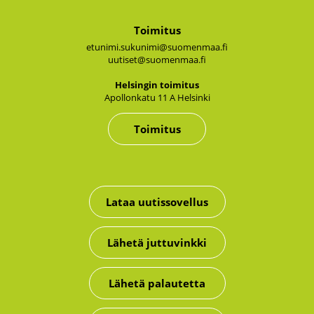
Toimitus
etunimi.sukunimi@suomenmaa.fi
uutiset@suomenmaa.fi
Hel­sin­gin toi­mi­tus
Apol­lon­ka­tu 11 A Hel­sin­ki
Toimitus
Lataa uutissovellus
Lähetä juttuvinkki
Lähetä palautetta