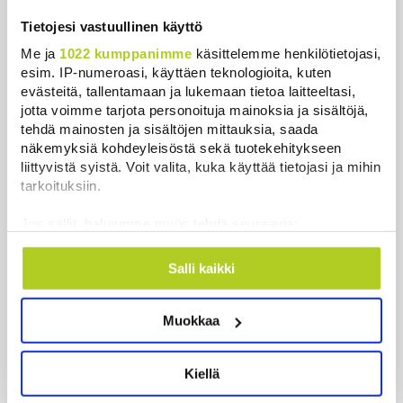
Tietojesi vastuullinen käyttö
Me ja
1022 kumppanimme
käsittelemme henkilötietojasi,
esim. IP-numeroasi, käyttäen teknologioita, kuten
evästeitä, tallentamaan ja lukemaan tietoa laitteeltasi,
Uusimmat
jotta voimme tarjota personoituja mainoksia ja sisältöjä,
tehdä mainosten ja sisältöjen mittauksia, saada
Thaimaassa kouluampuminen lähellä Bangkokia
näkemyksiä kohdeyleisöstä sekä tuotekehitykseen
liittyvistä syistä. Voit valita, kuka käyttää tietojasi ja mihin
Uutiset
|
7.8.2026 8:03
tarkoituksiin.
Meta määrättiin maksamaan lapsille aiheutuneiden
Jos sallit, haluamme myös tehdä seuraavia:
somehaittojen vuoksi puoli miljardia dollaria
Kerätä tietoja maantieteellisestä sijainnistasi,
Uutiset
|
7.8.2026 6:52
mahdollisesti muutaman metrin tarkkuudella
Salli kaikki
Tunnistaa laitteesi skannaamalla sen
Venezuelassa neuvottelut siirtymävaiheesta
ominaispiirteitä aktiivisesti (sormenjäljen
alkoivat opposition ja väliaikaishallinnon välillä
Muokkaa
muodostaminen)
Uutiset
|
7.8.2026 6:12
Lue lisää siitä, miten henkilötietojasi käsitellään ja miten
voit määrittää asetuksesi
tiedot-osiossa
. Voit muuttaa
Kiellä
Toistakymmentä siviiliä haavoittui huthien iskussa
suostumustasi tai peruuttaa sen milloin vain
Saudi-Arabiaan
evästeilmoituksessa.