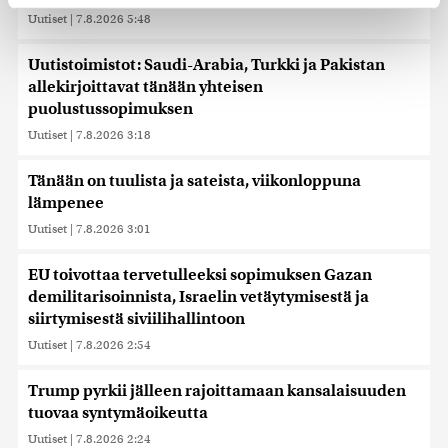
Uutiset
|
7.8.2026 5:48
Käytämme evästeitä tarjoamamme sisällön ja mainosten
räätälöimiseen, sosiaalisen median ominaisuuksien
Uutistoimistot: Saudi-Arabia, Turkki ja Pakistan
tukemiseen ja kävijämäärämme analysoimiseen. Lisäksi
allekirjoittavat tänään yhteisen
jaamme sosiaalisen median, mainosalan ja analytiikka-
puolustussopimuksen
alan kumppaneillemme tietoja siitä, miten käytät
Uutiset
|
7.8.2026 3:18
sivustoamme. Kumppanimme voivat yhdistää näitä
tietoja muihin tietoihin, joita olet antanut heille tai joita on
Tänään on tuulista ja sateista, viikonloppuna
kerätty, kun olet käyttänyt heidän palvelujaan. Tietoja
lämpenee
saatetaan myös siirtää ulkomaille.
Uutiset
|
7.8.2026 3:01
EU toivottaa tervetulleeksi sopimuksen Gazan
demilitarisoinnista, Israelin vetäytymisestä ja
siirtymisestä siviilihallintoon
Uutiset
|
7.8.2026 2:54
Trump pyrkii jälleen rajoittamaan kansalaisuuden
tuovaa syntymäoikeutta
Uutiset
|
7.8.2026 2:24