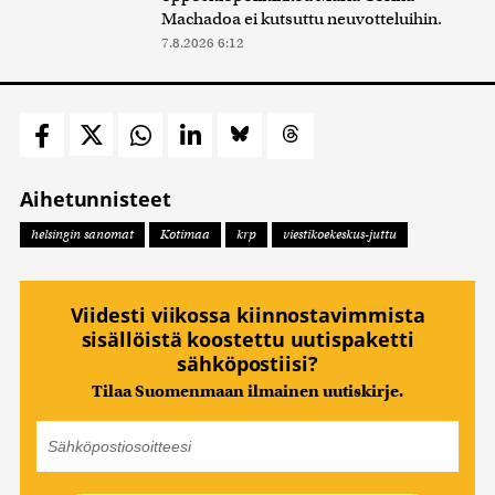
Machadoa ei kutsuttu neuvotteluihin.
7.8.2026 6:12
Aihetunnisteet
helsingin sanomat
Kotimaa
krp
viestikoekeskus-juttu
Viidesti viikossa kiinnostavimmista
sisällöistä koostettu uutispaketti
sähköpostiisi?
Tilaa Suomenmaan ilmainen uutiskirje.