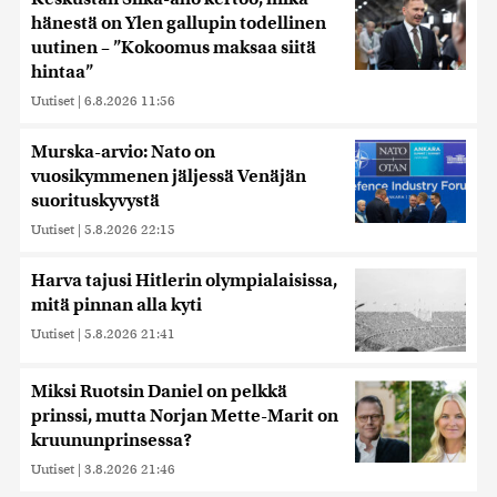
hänestä on Ylen gallupin todellinen
uutinen – ”Kokoomus maksaa siitä
hintaa”
Uutiset
|
6.8.2026 11:56
Murska-arvio: Nato on
vuosikymmenen jäljessä Venäjän
suorituskyvystä
Uutiset
|
5.8.2026 22:15
Harva tajusi Hitlerin olympialaisissa,
mitä pinnan alla kyti
Uutiset
|
5.8.2026 21:41
Miksi Ruotsin Daniel on pelkkä
prinssi, mutta Norjan Mette-Marit on
kruununprinsessa?
Uutiset
|
3.8.2026 21:46