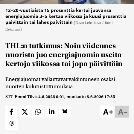
12–20-vuotiaista 15 prosenttia kertoi juovansa
energiajuomia 3–5 kertaa viikossa ja kuusi prosenttia
päivittäin tai lähes päivittäin
(Kuva: Lehtikuva / Roni
Rekomaa)
THL:n tutkimus: Noin viidennes
nuorista juo energiajuomia useita
kertoja viikossa tai jopa päivittäin
Energiajuomat vaikuttavat vakiintuneen osaksi
nuorten kulutustottumuksia
STT-Emmi Tilvis
4.6.2026 0:01
, muokattu
3.6.2026 17:35
A+
A–