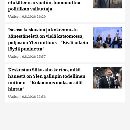
etukäteen arvioitiin, huomauttaa
politiikan vaikuttaja
Uutiset
|
6.8.2026 16:20
Iso osa keskustaa ja kokoomusta
äänestäneistä on vielä katsomossa,
paljastaa Ylen mittaus – ”Eivät oikein
löydä puoluetta”
Uutiset
|
6.8.2026 15:57
Keskustan Siika-aho kertoo, mikä
hänestä on Ylen gallupin todellinen
uutinen – ”Kokoomus maksaa siitä
hintaa”
Uutiset
|
6.8.2026 11:56