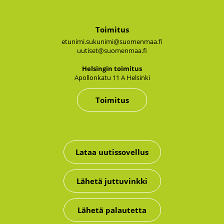
Toimitus
etunimi.sukunimi@suomenmaa.fi
uutiset@suomenmaa.fi
Hel­sin­gin toi­mi­tus
Apol­lon­ka­tu 11 A Hel­sin­ki
Toimitus
Lataa uutissovellus
Lähetä juttuvinkki
Lähetä palautetta