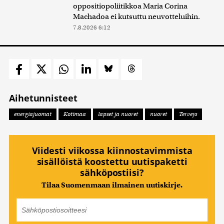
oppositiopoliitikkoa Maria Corina
Machadoa ei kutsuttu neuvotteluihin.
7.8.2026 6:12
Aihetunnisteet
energiajuomat
Kotimaa
lapset ja nuoret
nuoret
Terveys
Viidesti viikossa kiinnostavimmista
sisällöistä koostettu uutispaketti
sähköpostiisi?
Tilaa Suomenmaan ilmainen uutiskirje.