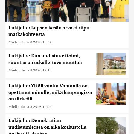
Lukijalta: Lapsen kesän arvo ei riipu
matkakohteesta
Mielipide
|
5.8.2026 15:02
Lukijalta: Kun uudistus ei toimi,
suuntaa on uskallettava muuttaa
Mielipide
|
5.8.2026 12:17
Lukijalta: Yli 50 vuotta Vantaalla on
opettanut minulle, mikä kaupungissa
on tärkeää
Mielipide
|
5.8.2026 12:09
Lukijalta: Demokratian
uudistamisessa on aika keskustella
myös ratkaisuista