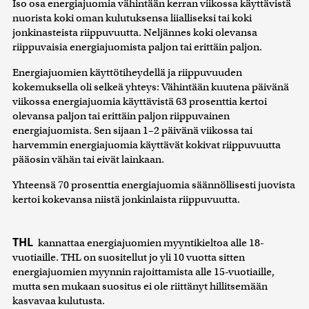
Iso osa energiajuomia vähintään kerran viikossa käyttävistä
nuorista koki oman kulutuksensa liialliseksi tai koki
jonkinasteista riippuvuutta. Neljännes koki olevansa
riippuvaisia energiajuomista paljon tai erittäin paljon.
Energiajuomien käyttötiheydellä ja riippuvuuden
kokemuksella oli selkeä yhteys: Vähintään kuutena päivänä
viikossa energiajuomia käyttävistä 63 prosenttia kertoi
olevansa paljon tai erittäin paljon riippuvainen
energiajuomista. Sen sijaan 1–2 päivänä viikossa tai
harvemmin energiajuomia käyttävät kokivat riippuvuutta
pääosin vähän tai eivät lainkaan.
Yhteensä 70 prosenttia energiajuomia säännöllisesti juovista
kertoi kokevansa niistä jonkinlaista riippuvuutta.
THL
kannattaa energiajuomien myyntikieltoa alle 18-
vuotiaille. THL on suositellut jo yli 10 vuotta sitten
energiajuomien myynnin rajoittamista alle 15-vuotiaille,
mutta sen mukaan suositus ei ole riittänyt hillitsemään
kasvavaa kulutusta.