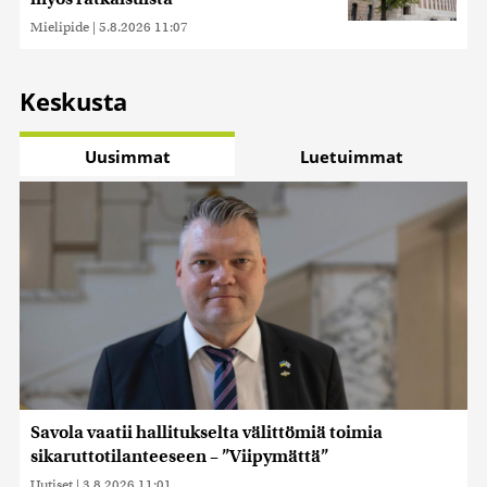
Mielipide
|
5.8.2026 11:07
Keskusta
Uusimmat
Luetuimmat
Savola vaatii hallitukselta välittömiä toimia
sikaruttotilanteeseen – ”Viipymättä”
Uutiset
|
3.8.2026 11:01