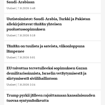
Saudi-Arabiaan
Uutiset
|
7.8.2026 5:48
Uutistoimistot: Saudi-Arabia, Turkki ja Pakistan
allekirjoittavat tänään yhteisen
puolustussopimuksen
Uutiset
|
7.8.2026 3:18
Tänään on tuulista ja sateista, viikonloppuna
lämpenee
Uutiset
|
7.8.2026 3:01
EU toivottaa tervetulleeksi sopimuksen Gazan
demilitarisoinnista, Israelin vetäytymisestä ja
siirtymisestä siviilihallintoon
Uutiset
|
7.8.2026 2:54
Trump pyrkii jälleen rajoittamaan kansalaisuuden
tuovaa syntymäoikeutta