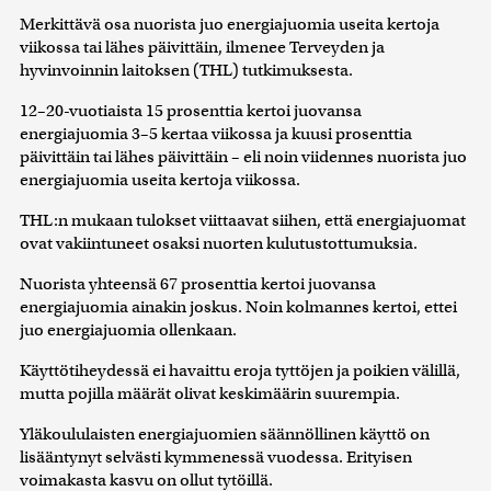
Merkittävä osa nuorista juo energiajuomia useita kertoja
viikossa tai lähes päivittäin, ilmenee Terveyden ja
hyvinvoinnin laitoksen (THL) tutkimuksesta.
12–20-vuotiaista 15 prosenttia kertoi juovansa
energiajuomia 3–5 kertaa viikossa ja kuusi prosenttia
päivittäin tai lähes päivittäin – eli noin viidennes nuorista juo
energiajuomia useita kertoja viikossa.
THL:n mukaan tulokset viittaavat siihen, että energiajuomat
ovat vakiintuneet osaksi nuorten kulutustottumuksia.
Nuorista yhteensä 67 prosenttia kertoi juovansa
energiajuomia ainakin joskus. Noin kolmannes kertoi, ettei
juo energiajuomia ollenkaan.
Käyttötiheydessä ei havaittu eroja tyttöjen ja poikien välillä,
mutta pojilla määrät olivat keskimäärin suurempia.
Yläkoululaisten energiajuomien säännöllinen käyttö on
lisääntynyt selvästi kymmenessä vuodessa. Erityisen
voimakasta kasvu on ollut tytöillä.