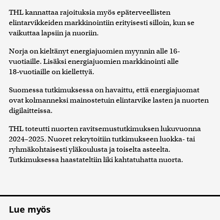
THL kannattaa rajoituksia myös epäterveellisten
elintarvikkeiden markkinointiin erityisesti silloin, kun se
vaikuttaa lapsiin ja nuoriin.
Norja on kieltänyt energiajuomien myynnin alle 16-
vuotiaille. Lisäksi energiajuomien markkinointi alle
18‑vuotiaille on kiellettyä.
Suomessa tutkimuksessa on havaittu, että energiajuomat
ovat kolmanneksi mainostetuin elintarvike lasten ja nuorten
digilaitteissa.
THL toteutti nuorten ravitsemustutkimuksen lukuvuonna
2024–2025. Nuoret rekrytoitiin tutkimukseen luokka- tai
ryhmäkohtaisesti yläkoulusta ja toiselta asteelta.
Tutkimuksessa haastateltiin liki kahtatuhatta nuorta.
Lue myös