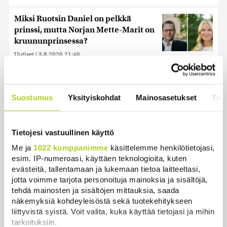
Miksi Ruotsin Daniel on pelkkä
prinssi, mutta Norjan Mette-Marit on
kruununprinsessa?
Uutiset
|
3.8.2026 21:46
Reuters: FBI aloitti yhteistyön Kiinan
ja Venäjän kanssa, kriitikot
Suostumus
Yksityiskohdat
Mainosasetukset
Tiet
huolissaan – ”Loistava peiterooli”
Uutiset
|
5.8.2026 22:07
Tietojesi vastuullinen käyttö
Khamenein kanssa viestiminen on
vaikeaa, sanoo Iranin presidentti
Me ja
1022 kumppanimme
käsittelemme henkilötietojasi,
esim. IP-numeroasi, käyttäen teknologioita, kuten
Uutiset
|
6.8.2026 0:58
evästeitä, tallentamaan ja lukemaan tietoa laitteeltasi,
jotta voimme tarjota personoituja mainoksia ja sisältöjä,
Iso osa keskustaa ja kokoomusta
tehdä mainosten ja sisältöjen mittauksia, saada
äänestäneistä on vielä katsomossa,
näkemyksiä kohdeyleisöstä sekä tuotekehitykseen
paljastaa Ylen mittaus – ”Eivät oikein
liittyvistä syistä. Voit valita, kuka käyttää tietojasi ja mihin
löydä puoluetta”
tarkoituksiin.