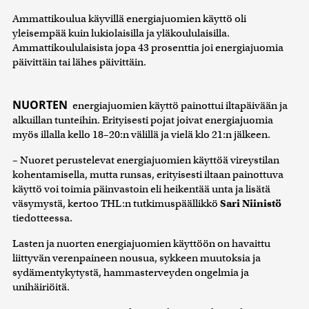
Ammattikoulua käyvillä energiajuomien käyttö oli
yleisempää kuin lukiolaisilla ja yläkoululaisilla.
Ammattikoululaisista jopa 43 prosenttia joi energiajuomia
päivittäin tai lähes päivittäin.
NUORTEN
energiajuomien käyttö painottui iltapäivään ja
alkuillan tunteihin. Erityisesti pojat joivat energiajuomia
myös illalla kello 18–20:n välillä ja vielä klo 21:n jälkeen.
– Nuoret perustelevat energiajuomien käyttöä vireystilan
kohentamisella, mutta runsas, erityisesti iltaan painottuva
käyttö voi toimia päinvastoin eli heikentää unta ja lisätä
väsymystä, kertoo THL:n tutkimuspäällikkö
Sari Niinistö
tiedotteessa.
Lasten ja nuorten energiajuomien käyttöön on havaittu
liittyvän verenpaineen nousua, sykkeen muutoksia ja
sydämentykytystä, hammasterveyden ongelmia ja
unihäiriöitä.