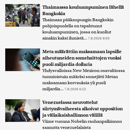
Thaimaassa kouluampuminen lähellä
Bangkokia
Thaimaan pääkaupungin Bangkokin
pohjoispuolella on tapahtunut
kouluampuminen, jossa on kuollut
ainakin kaksi ihmistä...
7.8.2026 8:03
Meta määrättiin maksamaan lapsille
aiheutuneiden somehaittojen vuoksi
puoli miljardia dollaria
Yhdysvalloissa New Mexicon osavaltiossa
tuomioistuin määräsi somejätti Metan
maksamaan korvauksia yli puoli
miljardia...
7.8.2026 6:52
Venezuelassa neuvottelut
siirtymävaiheesta alkoivat opposition
ja väliaikaishallinnon välillä
Viime vuonna Nobelin rauhanpalkinnon
saanutta venezuelalaista