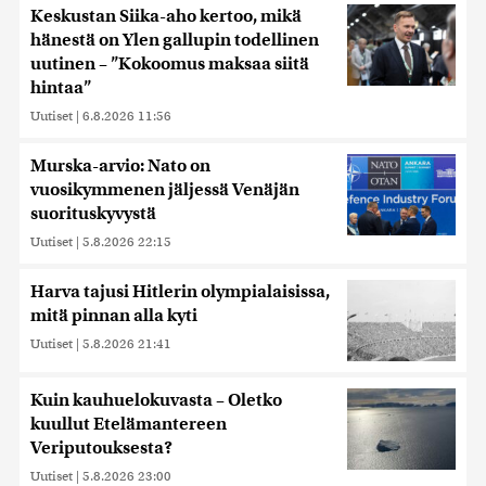
Keskustan Siika-aho kertoo, mikä
hänestä on Ylen gallupin todellinen
uutinen – ”Kokoomus maksaa siitä
hintaa”
Uutiset
|
6.8.2026 11:56
Murska-arvio: Nato on
vuosikymmenen jäljessä Venäjän
suorituskyvystä
Uutiset
|
5.8.2026 22:15
Harva tajusi Hitlerin olympialaisissa,
mitä pinnan alla kyti
Uutiset
|
5.8.2026 21:41
Kuin kauhuelokuvasta – Oletko
kuullut Etelämantereen
Veriputouksesta?
Uutiset
|
5.8.2026 23:00