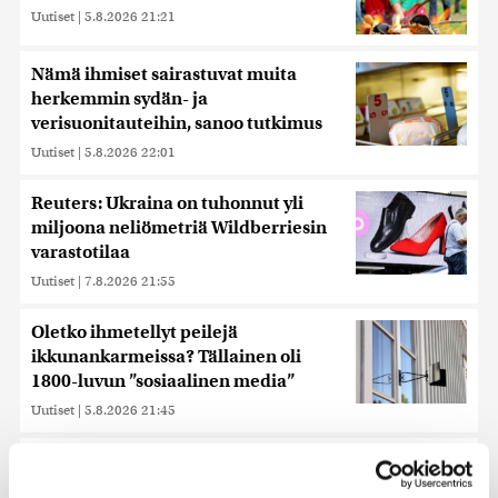
Uutiset
|
5.8.2026 21:21
Nämä ihmiset sairastuvat muita
herkemmin sydän- ja
verisuonitauteihin, sanoo tutkimus
Uutiset
|
5.8.2026 22:01
Reuters: Ukraina on tuhonnut yli
miljoona neliömetriä Wildberriesin
varastotilaa
Uutiset
|
7.8.2026 21:55
Oletko ihmetellyt peilejä
ikkunankarmeissa? Tällainen oli
1800-luvun ”sosiaalinen media”
Uutiset
|
5.8.2026 21:45
Keskustan Siika-aho kertoo, mikä
hänestä on Ylen gallupin todellinen