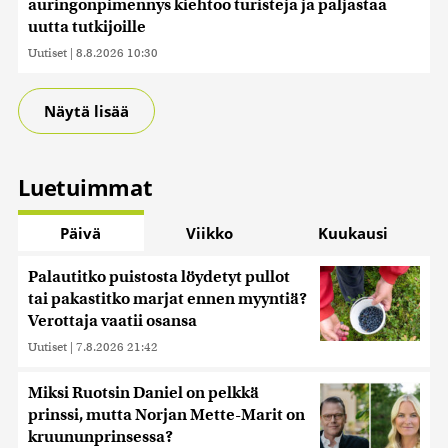
auringonpimennys kiehtoo turisteja ja paljastaa
uutta tutkijoille
Uutiset
|
8.8.2026 10:30
Näytä lisää
Luetuimmat
Päivä
Viikko
Kuukausi
Palautitko puistosta löydetyt pullot
tai pakastitko marjat ennen myyntiä?
Verottaja vaatii osansa
Uutiset
|
7.8.2026 21:42
Miksi Ruotsin Daniel on pelkkä
prinssi, mutta Norjan Mette-Marit on
kruununprinsessa?