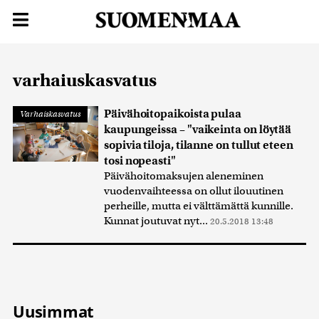
varhaiuskasvatus
Päivähoitopaikoista pulaa
Varhaiskasvatus
kaupungeissa – "vaikeinta on löytää
sopivia tiloja, tilanne on tullut eteen
tosi nopeasti"
Päivähoitomaksujen aleneminen
vuodenvaihteessa on ollut ilouutinen
perheille, mutta ei välttämättä kunnille.
Kunnat joutuvat nyt...
20.5.2018 13:48
Uusimmat