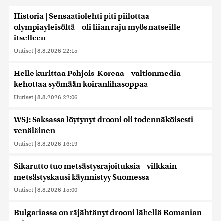
Historia | Sensaatiolehti piti piilottaa
olympiayleisöltä – oli liian raju myös natseille
itselleen
Uutiset
|
8.8.2026 22:15
Helle kurittaa Pohjois-Koreaa – valtionmedia
kehottaa syömään koiranlihasoppaa
Uutiset
|
8.8.2026 22:06
WSJ: Saksassa löytynyt drooni oli todennäköisesti
venäläinen
Uutiset
|
8.8.2026 16:19
Sikarutto tuo metsästysrajoituksia – vilkkain
metsästyskausi käynnistyy Suomessa
Uutiset
|
8.8.2026 15:00
Bulgariassa on räjähtänyt drooni lähellä Romanian