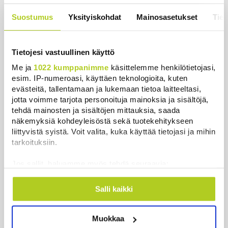
uutinen – ”Kokoomus maksaa siitä
hintaa”
Suostumus
Yksityiskohdat
Mainosasetukset
Tiet
Uutiset
|
6.8.2026 11:56
Tietojesi vastuullinen käyttö
Me ja
1022 kumppanimme
käsittelemme henkilötietojasi,
esim. IP-numeroasi, käyttäen teknologioita, kuten
Uutiset
evästeitä, tallentamaan ja lukemaan tietoa laitteeltasi,
jotta voimme tarjota personoituja mainoksia ja sisältöjä,
tehdä mainosten ja sisältöjen mittauksia, saada
Uusimmat
Luetuimmat
näkemyksiä kohdeyleisöstä sekä tuotekehitykseen
liittyvistä syistä. Voit valita, kuka käyttää tietojasi ja mihin
tarkoituksiin.
Jos sallit, haluamme myös tehdä seuraavia:
Kerätä tietoja maantieteellisestä sijainnistasi,
mahdollisesti muutaman metrin tarkkuudella
Salli kaikki
Tunnistaa laitteesi skannaamalla sen
ominaispiirteitä aktiivisesti (sormenjäljen
Muokkaa
muodostaminen)