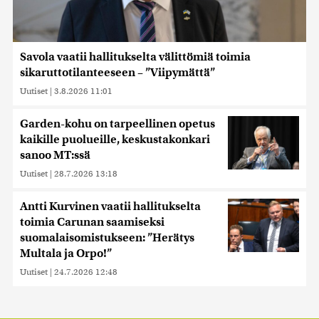
Savola vaatii hallitukselta välittömiä toimia
sikaruttotilanteeseen – ”Viipymättä”
Uutiset
|
3.8.2026 11:01
Garden-kohu on tarpeellinen opetus
kaikille puolueille, keskustakonkari
sanoo MT:ssä
Uutiset
|
28.7.2026 13:18
Antti Kurvinen vaatii hallitukselta
toimia Carunan saamiseksi
suomalaisomistukseen: ”Herätys
Multala ja Orpo!”
Uutiset
|
24.7.2026 12:48