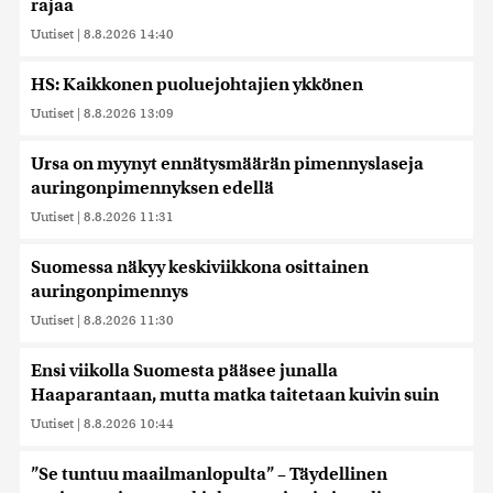
rajaa
Uutiset
|
8.8.2026 14:40
HS: Kaikkonen puoluejohtajien ykkönen
Uutiset
|
8.8.2026 13:09
Ursa on myynyt ennätysmäärän pimennyslaseja
auringonpimennyksen edellä
Uutiset
|
8.8.2026 11:31
Suomessa näkyy keskiviikkona osittainen
auringonpimennys
Uutiset
|
8.8.2026 11:30
Ensi viikolla Suomesta pääsee junalla
Haaparantaan, mutta matka taitetaan kuivin suin
Uutiset
|
8.8.2026 10:44
”Se tuntuu maailmanlopulta” – Täydellinen