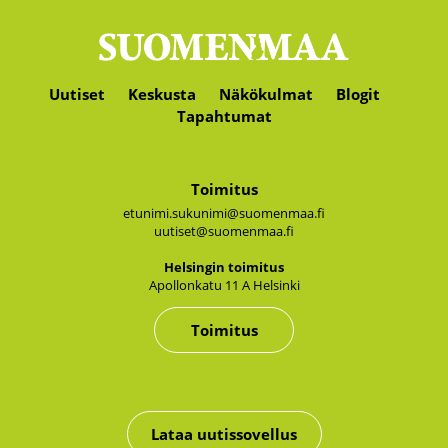
Uutiset
Keskusta
Näkökulmat
Blogit
Tapahtumat
Toimitus
etunimi.sukunimi@suomenmaa.fi
uutiset@suomenmaa.fi
Hel­sin­gin toi­mi­tus
Apol­lon­ka­tu 11 A Hel­sin­ki
Toimitus
Lataa uutissovellus