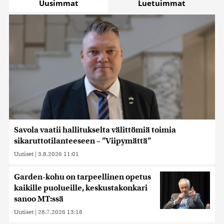
Uusimmat
Luetuimmat
Savola vaatii hallitukselta välittömiä toimia
sikaruttotilanteeseen – ”Viipymättä”
Uutiset
|
3.8.2026 11:01
Garden-kohu on tarpeellinen opetus
kaikille puolueille, keskustakonkari
sanoo MT:ssä
Uutiset
|
28.7.2026 13:18