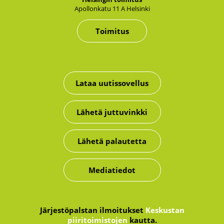
Apol­lon­ka­tu 11 A Hel­sin­ki
Toimitus
Lataa uutissovellus
Lähetä juttuvinkki
Lähetä palautetta
Mediatiedot
Järjestöpalstan ilmoitukset
Keskustan
piiritoimistojen
kautta.