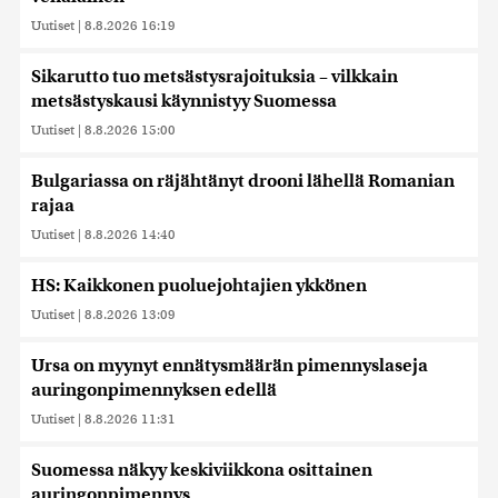
Uutiset
|
8.8.2026 16:19
Sikarutto tuo metsästysrajoituksia – vilkkain
metsästyskausi käynnistyy Suomessa
Uutiset
|
8.8.2026 15:00
Bulgariassa on räjähtänyt drooni lähellä Romanian
rajaa
Uutiset
|
8.8.2026 14:40
HS: Kaikkonen puoluejohtajien ykkönen
Uutiset
|
8.8.2026 13:09
Ursa on myynyt ennätysmäärän pimennyslaseja
auringonpimennyksen edellä
Uutiset
|
8.8.2026 11:31
Suomessa näkyy keskiviikkona osittainen
auringonpimennys