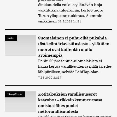
Sinkkuudella voi olla yllättävän isoja
vaikutuksia tuloeroihin, kertoo tuore
Turun yliopiston tutkimus. Aiemmin
sinkkuus...
31.5.2021 14:21
Suomalainen ei puhu eikä pukahda
Raha
tästä elintärkeästä asiasta – yllättäen
nuoret ovat kuitenkin muita
avoimempia
Peräti 69 prosenttia suomalaisista ei
halua kertoa varallisuutensa määrää edes
lähipiirilleen, selviää LähiTapiolan...
7.11.2020 22:57
Kotitalouksien varallisuuserot
Varallisuus
kasvoivat – rikkain kymmenesosa
omistaa lähes puolet
nettovarallisuudesta