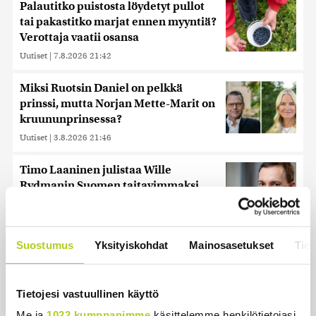
Palautitko puistosta löydetyt pullot
tai pakastitko marjat ennen myyntiä?
Verottaja vaatii osansa
Uutiset
|
7.8.2026 21:42
Miksi Ruotsin Daniel on pelkkä
prinssi, mutta Norjan Mette-Marit on
kruununprinsessa?
Uutiset
|
3.8.2026 21:46
Timo Laaninen julistaa Wille
Rydmanin Suomen taitavimmaksi
poliitikoksi
Uutiset
|
7.8.2026 18:09
Suostumus
Yksityiskohdat
Mainosasetukset
Tiet
Juutalainen miekkailija voitti
natseille mitalin ja kohotti kätensä
Hitler-tervehdykseen – Miksi
Tietojesi vastuullinen käyttö
ihmeessä?
Me ja
1022 kumppanimme
käsittelemme henkilötietojasi,