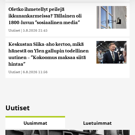
tukemiseen ja kävijämäärämme analysoimiseen. Lisäksi
Oletko ihmetellyt peilejä
jaamme sosiaalisen median, mainosalan ja analytiikka-
ikkunankarmeissa? Tällainen oli
alan kumppaneillemme tietoja siitä, miten käytät
1800-luvun ”sosiaalinen media”
sivustoamme. Kumppanimme voivat yhdistää näitä
Uutiset
|
5.8.2026 21:45
tietoja muihin tietoihin, joita olet antanut heille tai joita on
kerätty, kun olet käyttänyt heidän palvelujaan. Tietoja
Keskustan Siika-aho kertoo, mikä
saatetaan myös siirtää ulkomaille.
hänestä on Ylen gallupin todellinen
uutinen – ”Kokoomus maksaa siitä
hintaa”
Uutiset
|
6.8.2026 11:56
Uutiset
Uusimmat
Luetuimmat