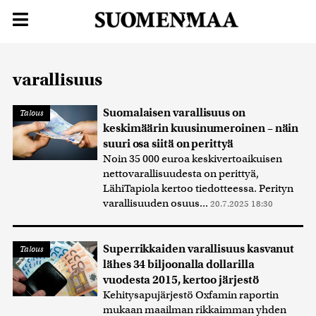
varallisuus
Suomalaisen varallisuus on
Talous
keskimäärin kuusinumeroinen – näin
suuri osa siitä on perittyä
Noin 35 000 euroa keskivertoaikuisen
nettovarallisuudesta on perittyä,
LähiTapiola kertoo tiedotteessa. Perityn
varallisuuden osuus...
20.7.2025 18:30
Superrikkaiden varallisuus kasvanut
Talous
lähes 34 biljoonalla dollarilla
vuodesta 2015, kertoo järjestö
Kehitysapujärjestö Oxfamin raportin
mukaan maailman rikkaimman yhden