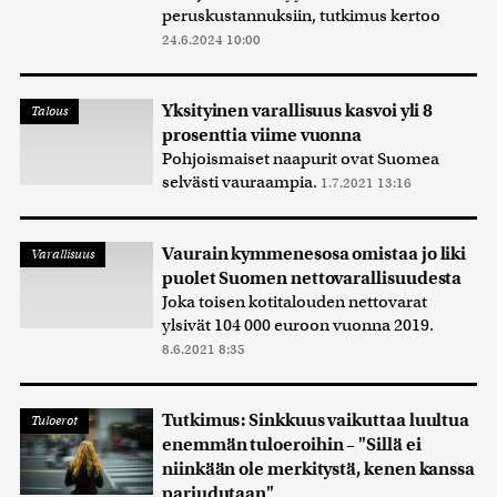
peruskustannuksiin, tutkimus kertoo
24.6.2024 10:00
Yksityinen varallisuus kasvoi yli 8
Talous
prosenttia viime vuonna
Pohjoismaiset naapurit ovat Suomea
selvästi vauraampia.
1.7.2021 13:16
Vaurain kymmenesosa omistaa jo liki
Varallisuus
puolet Suomen nettovarallisuudesta
Joka toisen kotitalouden nettovarat
ylsivät 104 000 euroon vuonna 2019.
8.6.2021 8:35
Tutkimus: Sinkkuus vaikuttaa luultua
Tuloerot
enemmän tuloeroihin – "Sillä ei
niinkään ole merkitystä, kenen kanssa
pariudutaan"