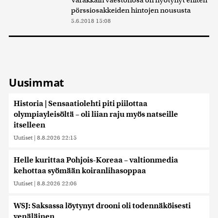
Varakkain väestönosa on hyötynyt eniten
pörssiosakkeiden hintojen noususta
5.6.2018 15:08
Uusimmat
Historia | Sensaatiolehti piti piilottaa
olympiayleisöltä – oli liian raju myös natseille
itselleen
Uutiset
|
8.8.2026 22:15
Helle kurittaa Pohjois-Koreaa – valtionmedia
kehottaa syömään koiranlihasoppaa
Uutiset
|
8.8.2026 22:06
WSJ: Saksassa löytynyt drooni oli todennäköisesti
venäläinen