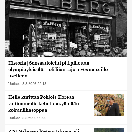
Historia | Sensaatiolehti piti piilottaa
olympiayleisöltä – oli liian raju myös natseille
itselleen
Uutiset
|
8.8.2026 22:15
Helle kurittaa Pohjois-Koreaa –
valtionmedia kehottaa syömään
koiranlihasoppaa
Uutiset
|
8.8.2026 22:06
WSJ: Saksassa löytynyt drooni oli