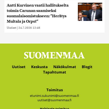
Antti Kurvinen vaatii hallitukselta
toimia Carunan saamiseksi
suomalaisomistukseen: ”Herätys
Multala ja Orpo!”
Uutiset
|
24.7.2026 12:48
Uutiset
Keskusta
Näkökulmat
Blogit
Tapahtumat
Toimitus
etunimi.sukunimi@suomenmaa.fi
uutiset@suomenmaa.fi
Hel­sin­gin toi­mi­tus