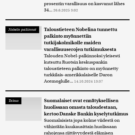
prosentin varallisuus on kasvanut lähes
34...
26.6.2025 3:02
Taloustieteen Nobelina tunnettu
Nobelin palkinnot
palkinto myönnettiin
tutkijakolmikolle maiden
varallisuuserojen tutkimuksesta
Talouden Nobel-palkinnoksi yleisesti
kutsuttu Ruotsin keskuspankin
taloustieteen palkinto on myönnetty
turkkilais-amerikkalaiselle Daron
Acemoglulle...
14.10.2024 13:37
Suomalaiset ovat ennätyksellisen
Talous
huolissaan omasta taloudestaan,
kertoo Danske Bankin kyselytutkimus
Suomalaisista jopa kolme viidestä on
vähintään kuukausittain huolissaan
rahojensa riittävyydestä elämisen