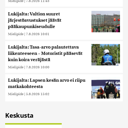
Mielipide
|
7.8.2026 11:43
Lukijalta: Valtion suuret
järjestöavustukset jäävät
pääkaupunkiseudulle
Mielipide
|
7.8.2026 10:01
Lukijalta: Tasa-arvo palautettava
liikenteeseen – Motoristit pääsevät
kuin koira veräjästä
Mielipide
|
7.8.2026 10:00
Lukijalta: Lapsen kesän arvo ei riipu
matkakohteesta
Mielipide
|
5.8.2026 15:02
Keskusta