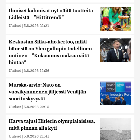
Ihmiset kahmivat nyt näitä tuotteita
Lidleistä – ”Hittitrendi”
Uutiset
|
5.8.2026 21:21
Keskustan Siika-aho kertoo, mikä
hänestä on Ylen gallupin todellinen
uutinen – ”Kokoomus maksaa siitä
hintaa”
Uutiset
|
6.8.2026 11:56
Murska-arvio: Nato on
vuosikymmenen jäljessä Venäjän
suorituskyvystä
Uutiset
|
5.8.2026 22:15
Harva tajusi Hitlerin olympialaisissa,
mitä pinnan alla kyti
Uutiset
|
5.8.2026 21:41