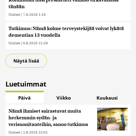
Kolumbian uusi presidentti vannoo virkavalansa
tänään
Uutiset
|
7.8.2026 1:16
Tutkimus: Nämä kolme terveystekijää voivat lykätä
dementiaa 13 vuodella
Uutiset
|
6.8.2026 21:50
Näytä lisää
Luetuimmat
Päivä
Viikko
Kuukausi
Nämä ihmiset sairastuvat muita
herkemmin sydän- ja
verisuonitauteihin, sanoo tutkimus
Uutiset
|
5.8.2026 22:01