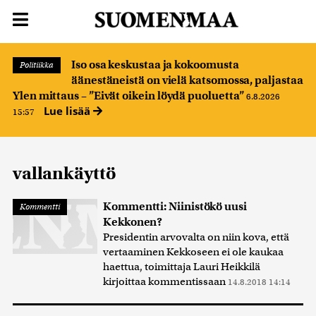
Iso osa keskustaa ja kokoomusta
Politiikka
äänestäneistä on vielä katsomossa, paljastaa
Ylen mittaus – ”Eivät oikein löydä puoluetta”
6.8.2026
Lue lisää
15:57
vallankäyttö
Kommentti: Niinistökö uusi
Kommentti
Kekkonen?
Presidentin arvovalta on niin kova, että
vertaaminen Kekkoseen ei ole kaukaa
haettua, toimittaja Lauri Heikkilä
kirjoittaa kommentissaan
14.8.2018 14:14