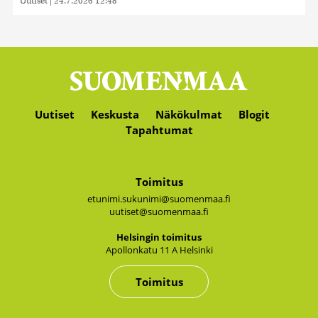
Uutiset
|
24.7.2026 12:48
Uutiset
Keskusta
Näkökulmat
Blogit
Tapahtumat
Toimitus
etunimi.sukunimi@suomenmaa.fi
uutiset@suomenmaa.fi
Hel­sin­gin toi­mi­tus
Apol­lon­ka­tu 11 A Hel­sin­ki
Toimitus