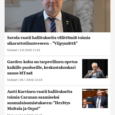
Savola vaatii hallitukselta välittömiä toimia
sikaruttotilanteeseen – ”Viipymättä”
Uutiset
|
3.8.2026 11:01
Garden-kohu on tarpeellinen opetus
kaikille puolueille, keskustakonkari
sanoo MT:ssä
Uutiset
|
28.7.2026 13:18
Antti Kurvinen vaatii hallitukselta
toimia Carunan saamiseksi
suomalaisomistukseen: ”Herätys
Multala ja Orpo!”