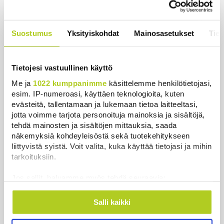
Juutalainen miekkailija voitti
natseille mitalin ja kohotti kätensä
Suostumus
Yksityiskohdat
Mainosasetukset
Tiet
Hitler-tervehdykseen – Miksi
ihmeessä?
Uutiset
|
6.8.2026 21:31
Tietojesi vastuullinen käyttö
Me ja
1022 kumppanimme
käsittelemme henkilötietojasi,
esim. IP-numeroasi, käyttäen teknologioita, kuten
evästeitä, tallentamaan ja lukemaan tietoa laitteeltasi,
jotta voimme tarjota personoituja mainoksia ja sisältöjä,
Uutiset
tehdä mainosten ja sisältöjen mittauksia, saada
näkemyksiä kohdeyleisöstä sekä tuotekehitykseen
liittyvistä syistä. Voit valita, kuka käyttää tietojasi ja mihin
Uusimmat
Luetuimmat
tarkoituksiin.
Jos sallit, haluamme myös tehdä seuraavia:
Kerätä tietoja maantieteellisestä sijainnistasi,
mahdollisesti muutaman metrin tarkkuudella
Salli kaikki
Tunnistaa laitteesi skannaamalla sen
ominaispiirteitä aktiivisesti (sormenjäljen