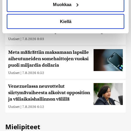
Muokkaa
muodostaminen)
Lue lisää siitä, miten henkilötietojasi käsitellään ja miten
voit määrittää asetuksesi
tiedot-osiossa
. Voit muuttaa
Kiellä
suostumustasi tai peruuttaa sen milloin vain
evästeilmoituksessa.
Thaimaassa kouluampuminen lähellä Bangkokia
Uutiset
|
7.8.2026 8:03
Käytämme evästeitä tarjoamamme sisällön ja mainosten
räätälöimiseen, sosiaalisen median ominaisuuksien
Meta määrättiin maksamaan lapsille
tukemiseen ja kävijämäärämme analysoimiseen. Lisäksi
aiheutuneiden somehaittojen vuoksi
jaamme sosiaalisen median, mainosalan ja analytiikka-
puoli miljardia dollaria
alan kumppaneillemme tietoja siitä, miten käytät
Uutiset
|
7.8.2026 6:52
sivustoamme. Kumppanimme voivat yhdistää näitä
tietoja muihin tietoihin, joita olet antanut heille tai joita on
kerätty, kun olet käyttänyt heidän palvelujaan. Tietoja
Venezuelassa neuvottelut
saatetaan myös siirtää ulkomaille.
siirtymävaiheesta alkoivat opposition
ja väliaikaishallinnon välillä
Uutiset
|
7.8.2026 6:12
Mielipiteet