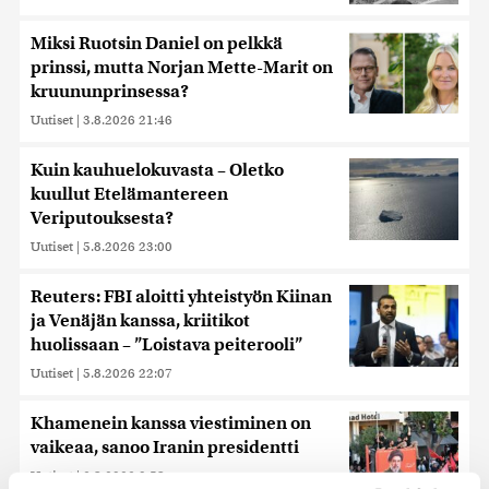
Miksi Ruotsin Daniel on pelkkä
prinssi, mutta Norjan Mette-Marit on
kruununprinsessa?
Uutiset
|
3.8.2026 21:46
Kuin kauhuelokuvasta – Oletko
kuullut Etelämantereen
Veriputouksesta?
Uutiset
|
5.8.2026 23:00
Reuters: FBI aloitti yhteistyön Kiinan
ja Venäjän kanssa, kriitikot
huolissaan – ”Loistava peiterooli”
Uutiset
|
5.8.2026 22:07
Khamenein kanssa viestiminen on
vaikeaa, sanoo Iranin presidentti
Uutiset
|
6.8.2026 0:58