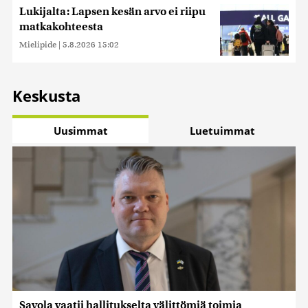
Lukijalta: Lapsen kesän arvo ei riipu
matkakohteesta
Mielipide
|
5.8.2026 15:02
Keskusta
Uusimmat
Luetuimmat
Savola vaatii hallitukselta välittömiä toimia