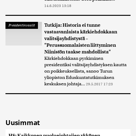
14.6.2023 13:18
Tutkija: Historia ei tunne
Presidentinvaalit
vastaavanlaista kärkiehdokkaan
valitsijayhdistystä –
"Perussuomalaisten liittyminen
Niinistön taakse mahdollista"
Kärkiehdokkaan pyrkiminen
presidentiksi valitsijayhdistyksen kautta
on poikkeuksellista, sanoo Turun
yliopiston Eduskuntatutkimuksen
keskuksen johtaja...
29.5.2017 17:23
Uusimmat
HS: Kaikkonen puoluejohtajien ykkönen