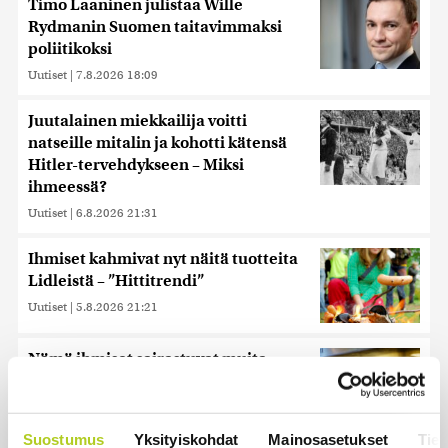
Timo Laaninen julistaa Wille
Rydmanin Suomen taitavimmaksi
poliitikoksi
Uutiset
|
7.8.2026 18:09
Juutalainen miekkailija voitti
natseille mitalin ja kohotti kätensä
Hitler-tervehdykseen – Miksi
ihmeessä?
Uutiset
|
6.8.2026 21:31
Ihmiset kahmivat nyt näitä tuotteita
Lidleistä – ”Hittitrendi”
Uutiset
|
5.8.2026 21:21
Nämä ihmiset sairastuvat muita
herkemmin sydän- ja
verisuonitauteihin, sanoo tutkimus
Uutiset
|
5.8.2026 22:01
Suostumus
Yksityiskohdat
Mainosasetukset
Tiet