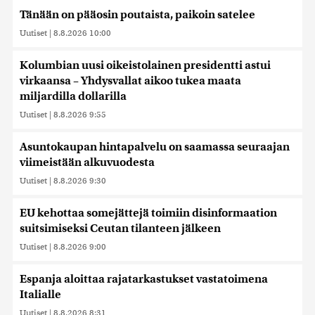
Tänään on pääosin poutaista, paikoin satelee
Uutiset
|
8.8.2026 10:00
Kolumbian uusi oikeistolainen presidentti astui
virkaansa – Yhdysvallat aikoo tukea maata
miljardilla dollarilla
Uutiset
|
8.8.2026 9:55
Asuntokaupan hintapalvelu on saamassa seuraajan
viimeistään alkuvuodesta
Uutiset
|
8.8.2026 9:30
EU kehottaa somejättejä toimiin disinformaation
suitsimiseksi Ceutan tilanteen jälkeen
Uutiset
|
8.8.2026 9:00
Espanja aloittaa rajatarkastukset vastatoimena
Italialle
Uutiset
|
8.8.2026 8:31