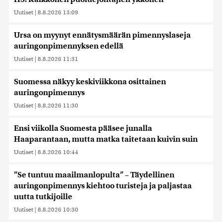
Uutiset
|
8.8.2026 13:09
Ursa on myynyt ennätysmäärän pimennyslaseja
auringonpimennyksen edellä
Uutiset
|
8.8.2026 11:31
Suomessa näkyy keskiviikkona osittainen
auringonpimennys
Uutiset
|
8.8.2026 11:30
Ensi viikolla Suomesta pääsee junalla
Haaparantaan, mutta matka taitetaan kuivin suin
Uutiset
|
8.8.2026 10:44
”Se tuntuu maailmanlopulta” – Täydellinen
auringonpimennys kiehtoo turisteja ja paljastaa
uutta tutkijoille
Uutiset
|
8.8.2026 10:30