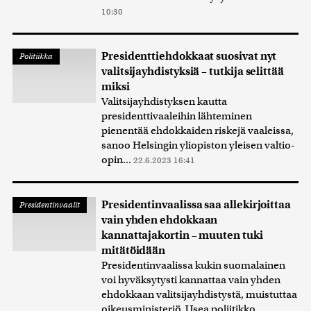
10:30
Presidenttiehdokkaat suosivat nyt
Politiikka
valitsijayhdistyksiä – tutkija selittää
miksi
Valitsijayhdistyksen kautta
presidenttivaaleihin lähteminen
pienentää ehdokkaiden riskejä vaaleissa,
sanoo Helsingin yliopiston yleisen valtio-
opin...
22.6.2023 16:41
Presidentinvaalissa saa allekirjoittaa
Presidentinvaalit
vain yhden ehdokkaan
kannattajakortin – muuten tuki
mitätöidään
Presidentinvaalissa kukin suomalainen
voi hyväksytysti kannattaa vain yhden
ehdokkaan valitsijayhdistystä, muistuttaa
oikeusministeriö. Usea poliitikko...