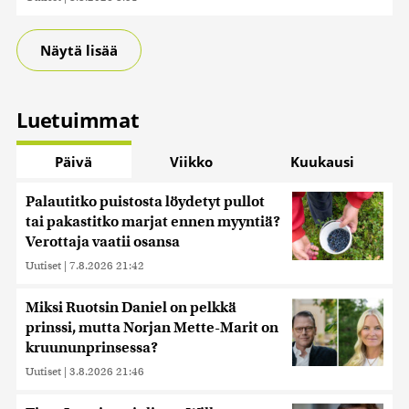
Näytä lisää
Luetuimmat
Päivä
Viikko
Kuukausi
Palautitko puistosta löydetyt pullot
tai pakastitko marjat ennen myyntiä?
Verottaja vaatii osansa
Uutiset
|
7.8.2026 21:42
Miksi Ruotsin Daniel on pelkkä
prinssi, mutta Norjan Mette-Marit on
kruununprinsessa?
Uutiset
|
3.8.2026 21:46