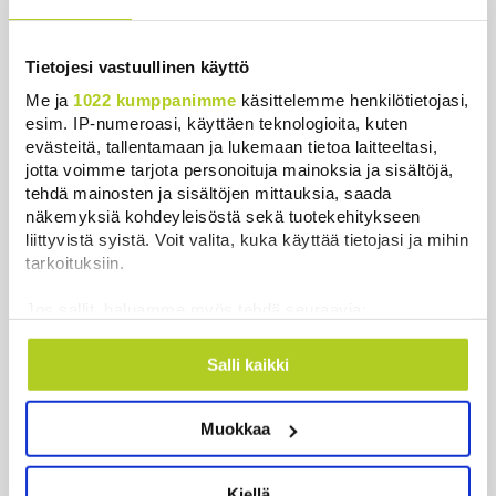
Reuters: Ukraina on tuhonnut yli
miljoona neliömetriä Wildberriesin
Tietojesi vastuullinen käyttö
varastotilaa
Me ja
1022 kumppanimme
käsittelemme henkilötietojasi,
Uutiset
|
7.8.2026 21:55
esim. IP-numeroasi, käyttäen teknologioita, kuten
evästeitä, tallentamaan ja lukemaan tietoa laitteeltasi,
Oletko ihmetellyt peilejä
jotta voimme tarjota personoituja mainoksia ja sisältöjä,
ikkunankarmeissa? Tällainen oli
tehdä mainosten ja sisältöjen mittauksia, saada
1800-luvun ”sosiaalinen media”
näkemyksiä kohdeyleisöstä sekä tuotekehitykseen
Uutiset
|
5.8.2026 21:45
liittyvistä syistä. Voit valita, kuka käyttää tietojasi ja mihin
tarkoituksiin.
Poliisi tutkii useita seksuaalirikoksia
Jos sallit, haluamme myös tehdä seuraavia:
Turussa – kohdistuneet sattumalta
valikoituihin naisiin
Kerätä tietoja maantieteellisestä sijainnistasi,
mahdollisesti muutaman metrin tarkkuudella
Salli kaikki
Uutiset
|
7.8.2026 10:55
Tunnistaa laitteesi skannaamalla sen
ominaispiirteitä aktiivisesti (sormenjäljen
Keskustan Siika-aho kertoo, mikä
Muokkaa
muodostaminen)
hänestä on Ylen gallupin todellinen
Lue lisää siitä, miten henkilötietojasi käsitellään ja miten
uutinen – ”Kokoomus maksaa siitä
voit määrittää asetuksesi
tiedot-osiossa
. Voit muuttaa
hintaa”
Kiellä