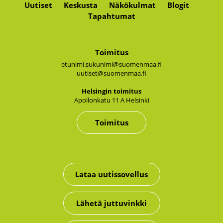
Uutiset
Keskusta
Näkökulmat
Blogit
Tapahtumat
Toimitus
etunimi.sukunimi@suomenmaa.fi
uutiset@suomenmaa.fi
Hel­sin­gin toi­mi­tus
Apol­lon­ka­tu 11 A Hel­sin­ki
Toimitus
Lataa uutissovellus
Lähetä juttuvinkki