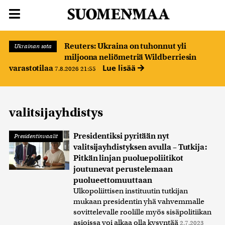
Reuters: Ukraina on tuhonnut yli
Ukrainan sota
miljoona neliömetriä Wildberriesin
Lue lisää
varastotilaa
7.8.2026 21:55
valitsijayhdistys
Presidentiksi pyritään nyt
Presidentinvaalit
valitsijayhdistyksen avulla – Tutkija:
Pitkän linjan puoluepoliitikot
joutunevat perustelemaan
puolueettomuuttaan
Ulkopoliittisen instituutin tutkijan
mukaan presidentin yhä vahvemmalle
sovittelevalle roolille myös sisäpolitiikan
asioissa voi alkaa olla kysyntää
2.7.2023