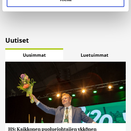
suostumustasi tai peruuttaa sen milloin vain
Uutiset
|
6.8.2026 11:56
evästeilmoituksessa.
Käytämme evästeitä tarjoamamme sisällön ja mainosten
räätälöimiseen, sosiaalisen median ominaisuuksien
tukemiseen ja kävijämäärämme analysoimiseen. Lisäksi
Uutiset
jaamme sosiaalisen median, mainosalan ja analytiikka-
alan kumppaneillemme tietoja siitä, miten käytät
sivustoamme. Kumppanimme voivat yhdistää näitä
Uusimmat
Luetuimmat
tietoja muihin tietoihin, joita olet antanut heille tai joita on
kerätty, kun olet käyttänyt heidän palvelujaan. Tietoja
saatetaan myös siirtää ulkomaille.
HS: Kaikkonen puoluejohtajien ykkönen