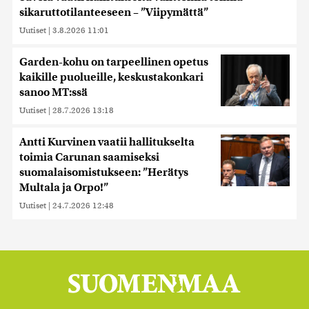
sikaruttotilanteeseen – ”Viipymättä”
Uutiset
|
3.8.2026 11:01
Garden-kohu on tarpeellinen opetus
kaikille puolueille, keskustakonkari
sanoo MT:ssä
Uutiset
|
28.7.2026 13:18
Antti Kurvinen vaatii hallitukselta
toimia Carunan saamiseksi
suomalaisomistukseen: ”Herätys
Multala ja Orpo!”
Uutiset
|
24.7.2026 12:48