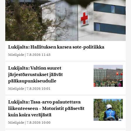
Lukijalta: Hallituksen karsea sote-politiikka
Mielipide
|
7.8.2026 11:43
Lukijalta: Valtion suuret
järjestöavustukset jäävät
pääkaupunkiseudulle
Mielipide
|
7.8.2026 10:01
Lukijalta: Tasa-arvo palautettava
liikenteeseen – Motoristit pääsevät
kuin koira veräjästä
Mielipide
|
7.8.2026 10:00