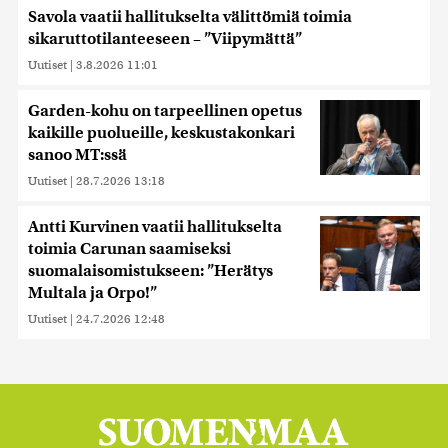
Savola vaatii hallitukselta välittömiä toimia
sikaruttotilanteeseen – ”Viipymättä”
Uutiset
|
3.8.2026 11:01
Garden-kohu on tarpeellinen opetus
kaikille puolueille, keskustakonkari
sanoo MT:ssä
Uutiset
|
28.7.2026 13:18
Antti Kurvinen vaatii hallitukselta
toimia Carunan saamiseksi
suomalaisomistukseen: ”Herätys
Multala ja Orpo!”
Uutiset
|
24.7.2026 12:48