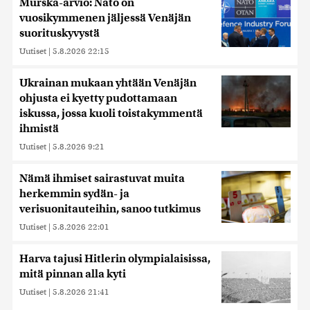
Murska-arvio: Nato on
vuosikymmenen jäljessä Venäjän
suorituskyvystä
Uutiset
|
5.8.2026 22:15
Ukrainan mukaan yhtään Venäjän
ohjusta ei kyetty pudottamaan
iskussa, jossa kuoli toistakymmentä
ihmistä
Uutiset
|
5.8.2026 9:21
Nämä ihmiset sairastuvat muita
herkemmin sydän- ja
verisuonitauteihin, sanoo tutkimus
Uutiset
|
5.8.2026 22:01
Harva tajusi Hitlerin olympialaisissa,
mitä pinnan alla kyti
Uutiset
|
5.8.2026 21:41