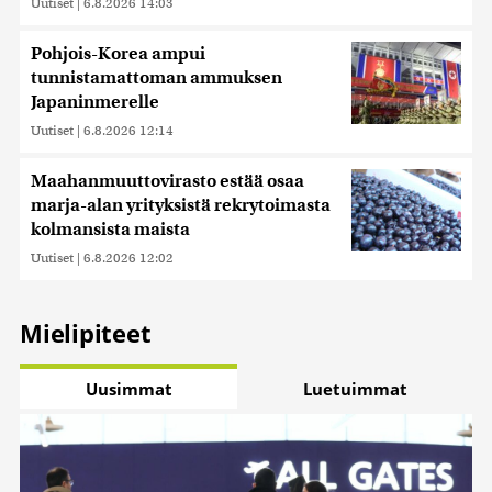
kerätty, kun olet käyttänyt heidän palvelujaan. Tietoja
Uutiset
|
6.8.2026 14:03
saatetaan myös siirtää ulkomaille.
Pohjois-Korea ampui
tunnistamattoman ammuksen
Japaninmerelle
Uutiset
|
6.8.2026 12:14
Maahanmuuttovirasto estää osaa
marja-alan yrityksistä rekrytoimasta
kolmansista maista
Uutiset
|
6.8.2026 12:02
Mielipiteet
Uusimmat
Luetuimmat