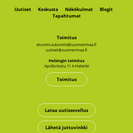
Uutiset
Keskusta
Näkökulmat
Blogit
Tapahtumat
Toimitus
etunimi.sukunimi@suomenmaa.fi
uutiset@suomenmaa.fi
Hel­sin­gin toi­mi­tus
Apol­lon­ka­tu 11 A Hel­sin­ki
Toimitus
Lataa uutissovellus
Lähetä juttuvinkki