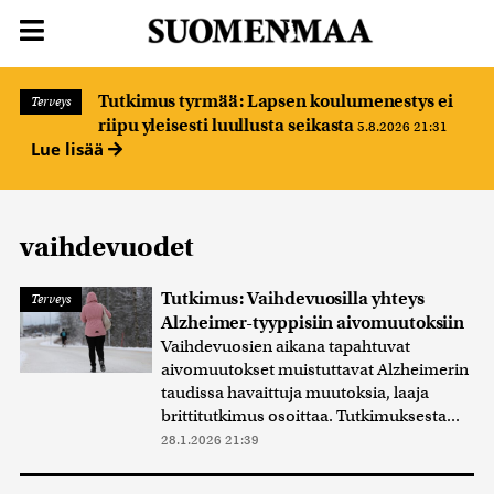
Tutkimus tyrmää: Lapsen koulumenestys ei
Terveys
riipu yleisesti luullusta seikasta
5.8.2026 21:31
Lue lisää
vaihdevuodet
Tutkimus: Vaihdevuosilla yhteys
Terveys
Alzheimer-tyyppisiin aivomuutoksiin
Vaihdevuosien aikana tapahtuvat
aivomuutokset muistuttavat Alzheimerin
taudissa havaittuja muutoksia, laaja
brittitutkimus osoittaa. Tutkimuksesta...
28.1.2026 21:39