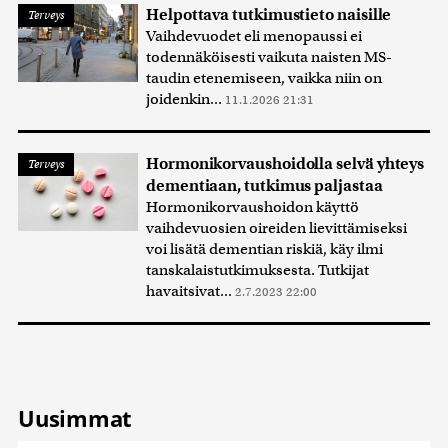
Helpottava tutkimustieto naisille
Terveys
Vaihdevuodet eli menopaussi ei
todennäköisesti vaikuta naisten MS-
taudin etenemiseen, vaikka niin on
joidenkin...
11.1.2026 21:31
Hormonikorvaushoidolla selvä yhteys
Terveys
dementiaan, tutkimus paljastaa
Hormonikorvaushoidon käyttö
vaihdevuosien oireiden lievittämiseksi
voi lisätä dementian riskiä, käy ilmi
tanskalaistutkimuksesta. Tutkijat
havaitsivat...
2.7.2023 22:00
Uusimmat