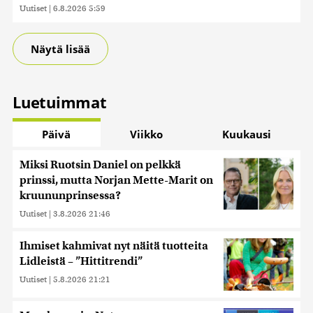
Uutiset
|
6.8.2026 5:59
Näytä lisää
Luetuimmat
Päivä
Viikko
Kuukausi
Miksi Ruotsin Daniel on pelkkä
prinssi, mutta Norjan Mette-Marit on
kruununprinsessa?
Uutiset
|
3.8.2026 21:46
Ihmiset kahmivat nyt näitä tuotteita
Lidleistä – ”Hittitrendi”
Uutiset
|
5.8.2026 21:21