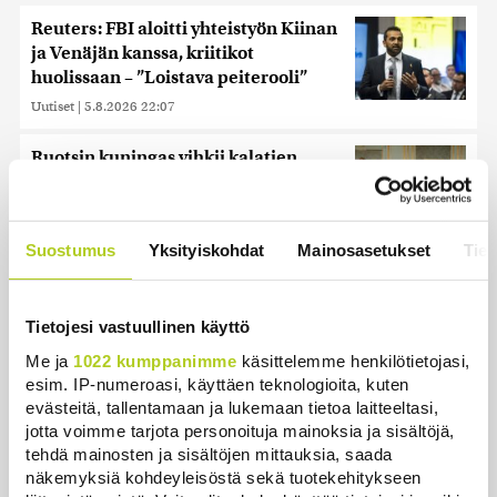
Reuters: FBI aloitti yhteistyön Kiinan
ja Venäjän kanssa, kriitikot
huolissaan – ”Loistava peiterooli”
Uutiset
|
5.8.2026 22:07
Ruotsin kuningas vihkii kalatien
käyttöön Ylitorniolla
Uutiset
|
4.8.2026 11:02
Suostumus
Yksityiskohdat
Mainosasetukset
Tiet
Kuin kauhuelokuvasta – Oletko
kuullut Etelämantereen
Veriputouksesta?
Tietojesi vastuullinen käyttö
Uutiset
|
5.8.2026 23:00
Me ja
1022 kumppanimme
käsittelemme henkilötietojasi,
esim. IP-numeroasi, käyttäen teknologioita, kuten
Lohi roimi Purran esitystä Ylellä: ”Nyt
evästeitä, tallentamaan ja lukemaan tietoa laitteeltasi,
olisi ollut viimeinen hetki ottaa järki
jotta voimme tarjota personoituja mainoksia ja sisältöjä,
käteen”
tehdä mainosten ja sisältöjen mittauksia, saada
Uutiset
|
5.8.2026 14:40
näkemyksiä kohdeyleisöstä sekä tuotekehitykseen