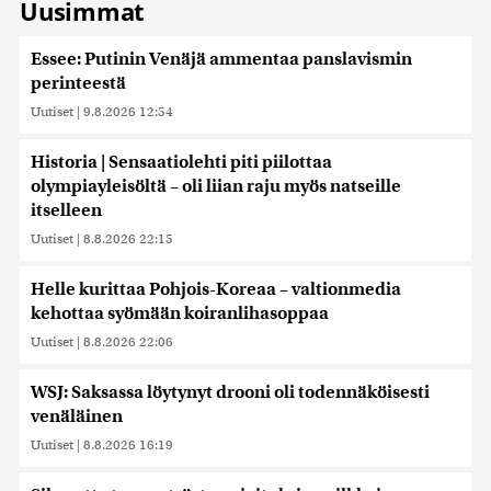
Uusimmat
Essee: Putinin Venäjä ammentaa panslavismin
perinteestä
Uutiset
|
9.8.2026 12:54
Historia | Sensaatiolehti piti piilottaa
olympiayleisöltä – oli liian raju myös natseille
itselleen
Uutiset
|
8.8.2026 22:15
Helle kurittaa Pohjois-Koreaa – valtionmedia
kehottaa syömään koiranlihasoppaa
Uutiset
|
8.8.2026 22:06
WSJ: Saksassa löytynyt drooni oli todennäköisesti
venäläinen
Uutiset
|
8.8.2026 16:19