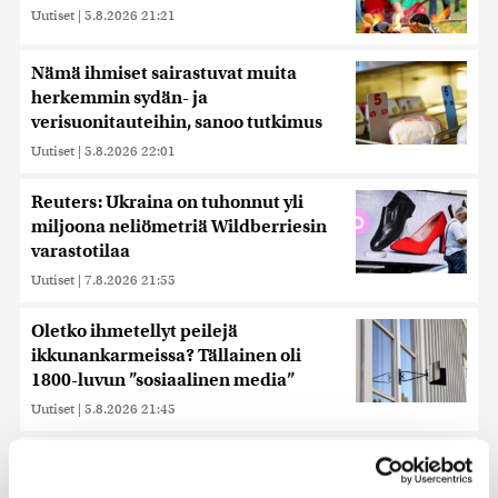
Uutiset
|
5.8.2026 21:21
Nämä ihmiset sairastuvat muita
herkemmin sydän- ja
verisuonitauteihin, sanoo tutkimus
Uutiset
|
5.8.2026 22:01
Reuters: Ukraina on tuhonnut yli
miljoona neliömetriä Wildberriesin
varastotilaa
Uutiset
|
7.8.2026 21:55
Oletko ihmetellyt peilejä
ikkunankarmeissa? Tällainen oli
1800-luvun ”sosiaalinen media”
Uutiset
|
5.8.2026 21:45
Keskustan Siika-aho kertoo, mikä
hänestä on Ylen gallupin todellinen