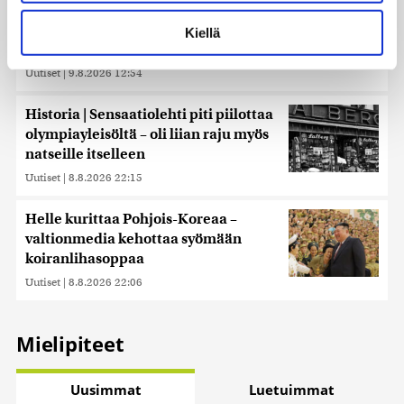
Lue lisää siitä, miten henkilötietojasi käsitellään ja miten
voit määrittää asetuksesi
tiedot-osiossa
. Voit muuttaa
Essee: Putinin Venäjä ammentaa panslavismin
Kiellä
suostumustasi tai peruuttaa sen milloin vain
perinteestä
evästeilmoituksessa.
Uutiset
|
9.8.2026 12:54
Käytämme evästeitä tarjoamamme sisällön ja mainosten
Historia | Sensaatiolehti piti piilottaa
räätälöimiseen, sosiaalisen median ominaisuuksien
olympiayleisöltä – oli liian raju myös
tukemiseen ja kävijämäärämme analysoimiseen. Lisäksi
natseille itselleen
jaamme sosiaalisen median, mainosalan ja analytiikka-
alan kumppaneillemme tietoja siitä, miten käytät
Uutiset
|
8.8.2026 22:15
sivustoamme. Kumppanimme voivat yhdistää näitä
tietoja muihin tietoihin, joita olet antanut heille tai joita on
Helle kurittaa Pohjois-Koreaa –
kerätty, kun olet käyttänyt heidän palvelujaan. Tietoja
valtionmedia kehottaa syömään
saatetaan myös siirtää ulkomaille.
koiranlihasoppaa
Uutiset
|
8.8.2026 22:06
Mielipiteet
Uusimmat
Luetuimmat