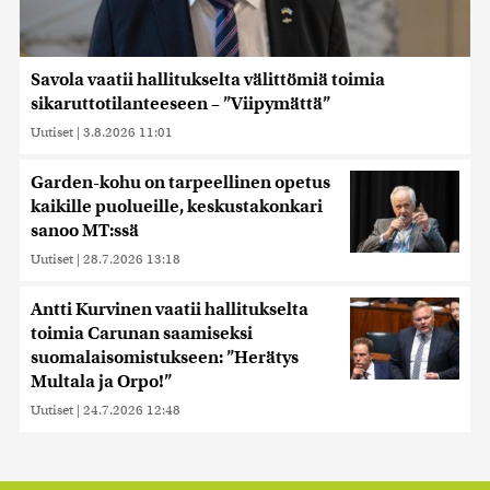
Savola vaatii hallitukselta välittömiä toimia
sikaruttotilanteeseen – ”Viipymättä”
Uutiset
|
3.8.2026 11:01
Garden-kohu on tarpeellinen opetus
kaikille puolueille, keskustakonkari
sanoo MT:ssä
Uutiset
|
28.7.2026 13:18
Antti Kurvinen vaatii hallitukselta
toimia Carunan saamiseksi
suomalaisomistukseen: ”Herätys
Multala ja Orpo!”
Uutiset
|
24.7.2026 12:48