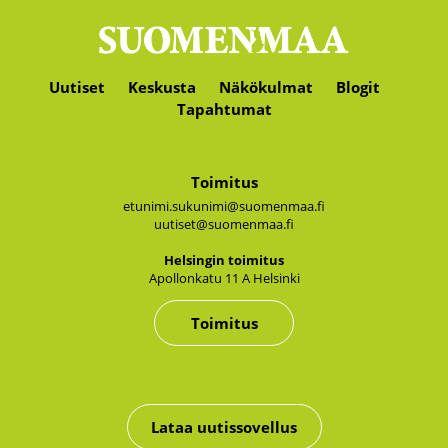
Uutiset
Keskusta
Näkökulmat
Blogit
Tapahtumat
Toimitus
etunimi.sukunimi@suomenmaa.fi
uutiset@suomenmaa.fi
Hel­sin­gin toi­mi­tus
Apol­lon­ka­tu 11 A Hel­sin­ki
Toimitus
Lataa uutissovellus