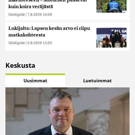
liikenteeseen – Motoristit pääsevät
kuin koira veräjästä
Mielipide
|
7.8.2026 10:00
Lukijalta: Lapsen kesän arvo ei riipu
matkakohteesta
Mielipide
|
5.8.2026 15:02
Keskusta
Uusimmat
Luetuimmat