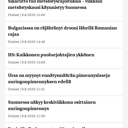
Sikarutto tuo metsästysrajoituksia – vilkkain
metsästyskausi käynnistyy Suomessa
Uutiset
|
8.8.2026 15:00
Bulgariassa on räjähtänyt drooni lähellä Romanian
rajaa
Uutiset
|
8.8.2026 14:40
HS: Kaikkonen puoluejohtajien ykkönen
Uutiset
|
8.8.2026 13:09
Ursa on myynyt ennätysmäärän pimennyslaseja
auringonpimennyksen edellä
Uutiset
|
8.8.2026 11:31
Suomessa näkyy keskiviikkona osittainen
auringonpimennys
Uutiset
|
8.8.2026 11:30