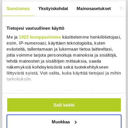
uutinen – ”Kokoomus maksaa siitä
Suostumus
Yksityiskohdat
Mainosasetukset
Tiet
hintaa”
Uutiset
|
6.8.2026 11:56
Tietojesi vastuullinen käyttö
Me ja
1022 kumppanimme
käsittelemme henkilötietojasi,
esim. IP-numeroasi, käyttäen teknologioita, kuten
Uutiset
evästeitä, tallentamaan ja lukemaan tietoa laitteeltasi,
jotta voimme tarjota personoituja mainoksia ja sisältöjä,
tehdä mainosten ja sisältöjen mittauksia, saada
Uusimmat
Luetuimmat
näkemyksiä kohdeyleisöstä sekä tuotekehitykseen
liittyvistä syistä. Voit valita, kuka käyttää tietojasi ja mihin
tarkoituksiin.
Jos sallit, haluamme myös tehdä seuraavia:
Kerätä tietoja maantieteellisestä sijainnistasi,
mahdollisesti muutaman metrin tarkkuudella
Salli kaikki
Tunnistaa laitteesi skannaamalla sen
ominaispiirteitä aktiivisesti (sormenjäljen
Muokkaa
muodostaminen)