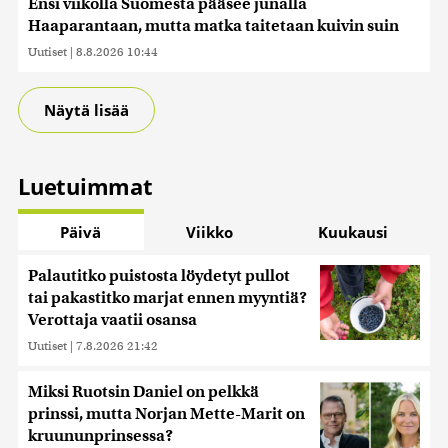
Ensi viikolla Suomesta pääsee junalla
Haaparantaan, mutta matka taitetaan kuivin suin
Uutiset
|
8.8.2026 10:44
Näytä lisää
Luetuimmat
Päivä
Viikko
Kuukausi
Palautitko puistosta löydetyt pullot
tai pakastitko marjat ennen myyntiä?
Verottaja vaatii osansa
Uutiset
|
7.8.2026 21:42
Miksi Ruotsin Daniel on pelkkä
prinssi, mutta Norjan Mette-Marit on
kruununprinsessa?