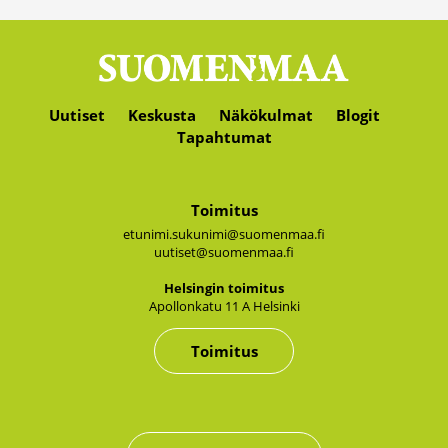
Uutiset
Keskusta
Näkökulmat
Blogit
Tapahtumat
Toimitus
etunimi.sukunimi@suomenmaa.fi
uutiset@suomenmaa.fi
Hel­sin­gin toi­mi­tus
Apol­lon­ka­tu 11 A Hel­sin­ki
Toimitus