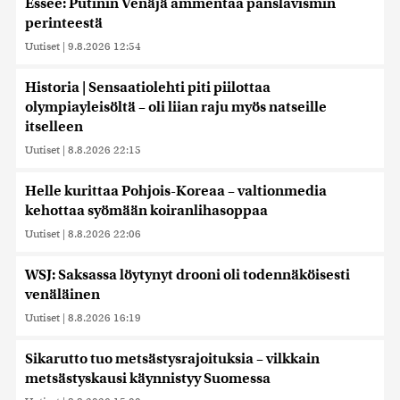
Essee: Putinin Venäjä ammentaa panslavismin
perinteestä
Uutiset
|
9.8.2026 12:54
Historia | Sensaatiolehti piti piilottaa
olympiayleisöltä – oli liian raju myös natseille
itselleen
Uutiset
|
8.8.2026 22:15
Helle kurittaa Pohjois-Koreaa – valtionmedia
kehottaa syömään koiranlihasoppaa
Uutiset
|
8.8.2026 22:06
WSJ: Saksassa löytynyt drooni oli todennäköisesti
venäläinen
Uutiset
|
8.8.2026 16:19
Sikarutto tuo metsästysrajoituksia – vilkkain
metsästyskausi käynnistyy Suomessa