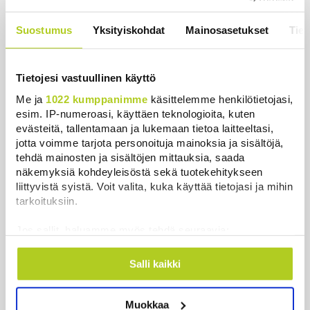
auringonpimennyksen edellä
Uutiset
|
8.8.2026 11:31
Suostumus
Yksityiskohdat
Mainosasetukset
Tiet
Tietojesi vastuullinen käyttö
Me ja
1022 kumppanimme
käsittelemme henkilötietojasi,
Uutiset
esim. IP-numeroasi, käyttäen teknologioita, kuten
evästeitä, tallentamaan ja lukemaan tietoa laitteeltasi,
jotta voimme tarjota personoituja mainoksia ja sisältöjä,
Uusimmat
Luetuimmat
tehdä mainosten ja sisältöjen mittauksia, saada
näkemyksiä kohdeyleisöstä sekä tuotekehitykseen
liittyvistä syistä. Voit valita, kuka käyttää tietojasi ja mihin
tarkoituksiin.
Jos sallit, haluamme myös tehdä seuraavia:
Kerätä tietoja maantieteellisestä sijainnistasi,
mahdollisesti muutaman metrin tarkkuudella
Salli kaikki
Tunnistaa laitteesi skannaamalla sen
ominaispiirteitä aktiivisesti (sormenjäljen
Muokkaa
muodostaminen)