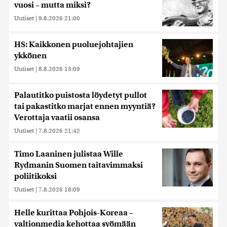
vuosi – mutta miksi?
Uutiset
|
9.8.2026 21:00
HS: Kaikkonen puoluejohtajien
ykkönen
Uutiset
|
8.8.2026 13:09
Palautitko puistosta löydetyt pullot
tai pakastitko marjat ennen myyntiä?
Verottaja vaatii osansa
Uutiset
|
7.8.2026 21:42
Timo Laaninen julistaa Wille
Rydmanin Suomen taitavimmaksi
poliitikoksi
Uutiset
|
7.8.2026 18:09
Helle kurittaa Pohjois-Koreaa –
valtionmedia kehottaa syömään