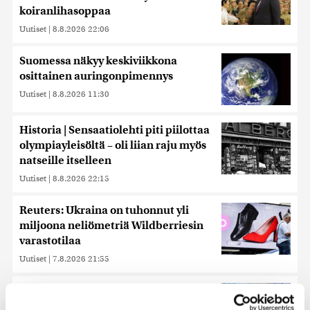
koiranlihasoppaa
Uutiset
|
8.8.2026 22:06
Suomessa näkyy keskiviikkona
osittainen auringonpimennys
Uutiset
|
8.8.2026 11:30
Historia | Sensaatiolehti piti piilottaa
olympiayleisöltä – oli liian raju myös
natseille itselleen
Uutiset
|
8.8.2026 22:15
Reuters: Ukraina on tuhonnut yli
miljoona neliömetriä Wildberriesin
varastotilaa
Uutiset
|
7.8.2026 21:55
Ursa on myynyt ennätysmäärän
pimennyslaseja