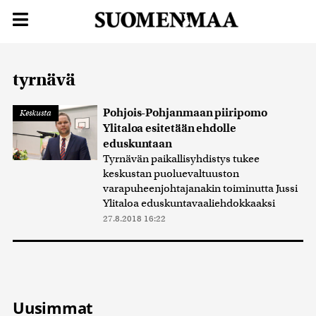
tyrnävä
Pohjois-Pohjanmaan piiripomo
Keskusta
Ylitaloa esitetään ehdolle
eduskuntaan
Tyrnävän paikallisyhdistys tukee
keskustan puoluevaltuuston
varapuheenjohtajanakin toiminutta Jussi
Ylitaloa eduskuntavaaliehdokkaaksi
27.8.2018 16:22
Uusimmat