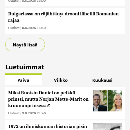
Uutiset
|
8.8.2026 15:00
Bulgariassa on räjähtänyt drooni lähellä Romanian
rajaa
Uutiset
|
8.8.2026 14:40
Näytä lisää
Luetuimmat
Päivä
Viikko
Kuukausi
Miksi Ruotsin Daniel on pelkkä
prinssi, mutta Norjan Mette-Marit on
kruununprinsessa?
Uutiset
|
3.8.2026 21:46
1972 on ihmiskunnan historian pisin