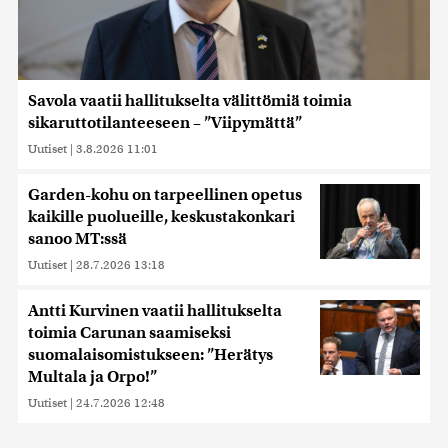
Savola vaatii hallitukselta välittömiä toimia
sikaruttotilanteeseen – ”Viipymättä”
Uutiset
|
3.8.2026 11:01
Garden-kohu on tarpeellinen opetus
kaikille puolueille, keskustakonkari
sanoo MT:ssä
Uutiset
|
28.7.2026 13:18
Antti Kurvinen vaatii hallitukselta
toimia Carunan saamiseksi
suomalaisomistukseen: ”Herätys
Multala ja Orpo!”
Uutiset
|
24.7.2026 12:48