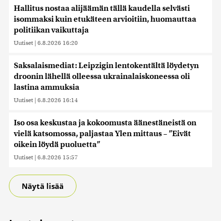
Hallitus nostaa alijäämän tällä kaudella selvästi
isommaksi kuin etukäteen arvioitiin, huomauttaa
politiikan vaikuttaja
Uutiset
|
6.8.2026 16:20
Saksalaismediat: Leipzigin lentokentältä löydetyn
droonin lähellä olleessa ukrainalaiskoneessa oli
lastina ammuksia
Uutiset
|
6.8.2026 16:14
Iso osa keskustaa ja kokoomusta äänestäneistä on
vielä katsomossa, paljastaa Ylen mittaus – ”Eivät
oikein löydä puoluetta”
Uutiset
|
6.8.2026 15:57
Näytä lisää