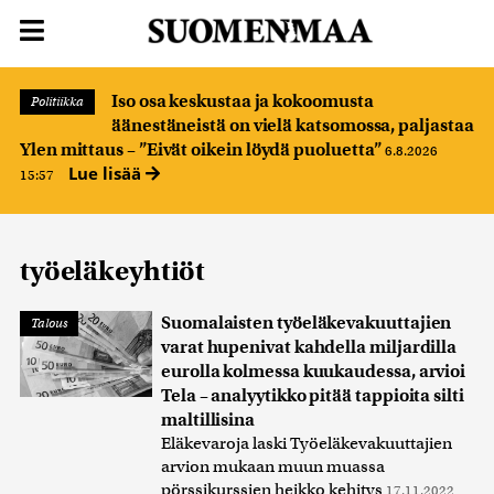
Iso osa keskustaa ja kokoomusta
Politiikka
äänestäneistä on vielä katsomossa, paljastaa
Ylen mittaus – ”Eivät oikein löydä puoluetta”
6.8.2026
Lue lisää
15:57
työeläkeyhtiöt
Suomalaisten työeläkevakuuttajien
Talous
varat hupenivat kahdella miljardilla
eurolla kolmessa kuukaudessa, arvioi
Tela – analyytikko pitää tappioita silti
maltillisina
Eläkevaroja laski Työeläkevakuuttajien
arvion mukaan muun muassa
pörssikurssien heikko kehitys
17.11.2022