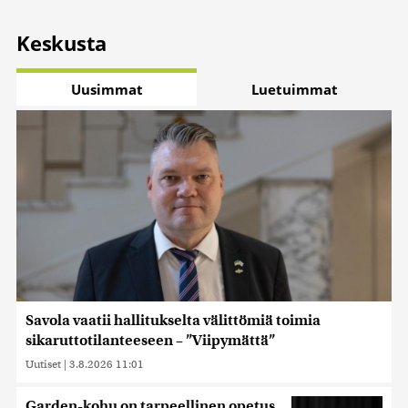
Keskusta
Uusimmat
Luetuimmat
Savola vaatii hallitukselta välittömiä toimia
sikaruttotilanteeseen – ”Viipymättä”
Uutiset
|
3.8.2026 11:01
Garden-kohu on tarpeellinen opetus