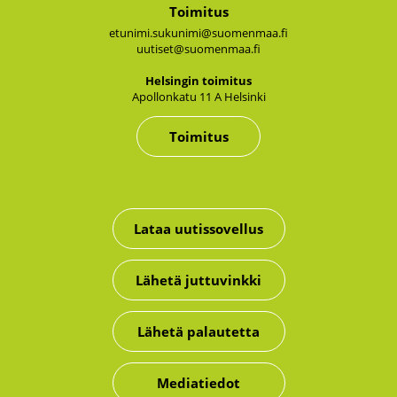
Toimitus
etunimi.sukunimi@suomenmaa.fi
uutiset@suomenmaa.fi
Hel­sin­gin toi­mi­tus
Apol­lon­ka­tu 11 A Hel­sin­ki
Toimitus
Lataa uutissovellus
Lähetä juttuvinkki
Lähetä palautetta
Mediatiedot