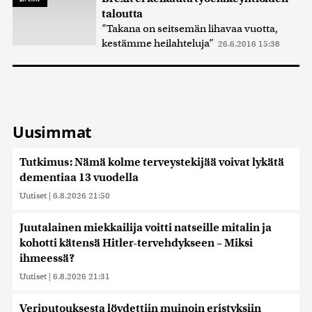
taloutta
”Takana on seitsemän lihavaa vuotta,
kestämme heilahteluja”
26.6.2016 15:38
Uusimmat
Tutkimus: Nämä kolme terveystekijää voivat lykätä
dementiaa 13 vuodella
Uutiset
|
6.8.2026 21:50
Juutalainen miekkailija voitti natseille mitalin ja
kohotti kätensä Hitler-tervehdykseen – Miksi
ihmeessä?
Uutiset
|
6.8.2026 21:31
Veriputouksesta löydettiin muinoin eristyksiin