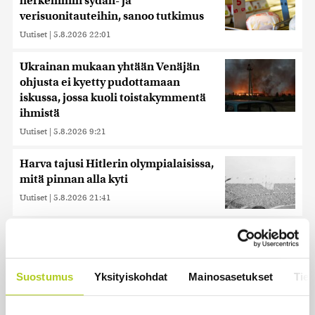
herkemmin sydän- ja
verisuonitauteihin, sanoo tutkimus
Uutiset
|
5.8.2026 22:01
Ukrainan mukaan yhtään Venäjän
ohjusta ei kyetty pudottamaan
iskussa, jossa kuoli toistakymmentä
ihmistä
Uutiset
|
5.8.2026 9:21
Harva tajusi Hitlerin olympialaisissa,
mitä pinnan alla kyti
Uutiset
|
5.8.2026 21:41
Reuters: FBI aloitti yhteistyön Kiinan
ja Venäjän kanssa, kriitikot
huolissaan – ”Loistava peiterooli”
Suostumus
Yksityiskohdat
Mainosasetukset
Tiet
Uutiset
|
5.8.2026 22:07