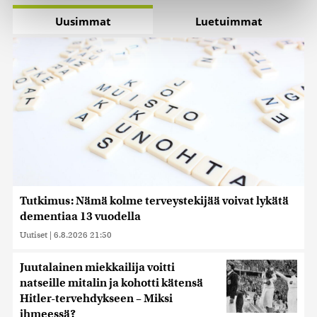
Käytämme evästeitä tarjoamamme sisällön ja mainosten
Uusimmat
Luetuimmat
räätälöimiseen, sosiaalisen median ominaisuuksien
tukemiseen ja kävijämäärämme analysoimiseen. Lisäksi
jaamme sosiaalisen median, mainosalan ja analytiikka-
alan kumppaneillemme tietoja siitä, miten käytät
sivustoamme. Kumppanimme voivat yhdistää näitä
tietoja muihin tietoihin, joita olet antanut heille tai joita on
kerätty, kun olet käyttänyt heidän palvelujaan. Tietoja
saatetaan myös siirtää ulkomaille.
Tutkimus: Nämä kolme terveystekijää voivat lykätä
dementiaa 13 vuodella
Uutiset
|
6.8.2026 21:50
Juutalainen miekkailija voitti
natseille mitalin ja kohotti kätensä
Hitler-tervehdykseen – Miksi
ihmeessä?