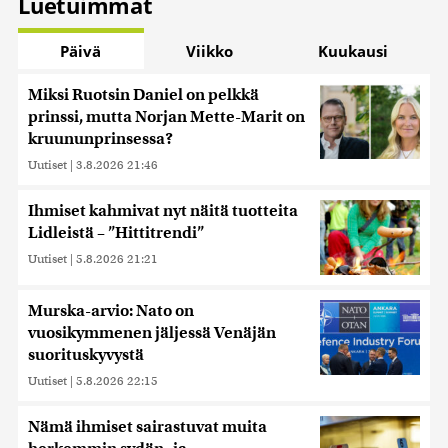
Luetuimmat
Päivä
Viikko
Kuukausi
Miksi Ruotsin Daniel on pelkkä
prinssi, mutta Norjan Mette-Marit on
kruununprinsessa?
Uutiset
|
3.8.2026 21:46
Ihmiset kahmivat nyt näitä tuotteita
Lidleistä – ”Hittitrendi”
Uutiset
|
5.8.2026 21:21
Murska-arvio: Nato on
vuosikymmenen jäljessä Venäjän
suorituskyvystä
Uutiset
|
5.8.2026 22:15
Nämä ihmiset sairastuvat muita