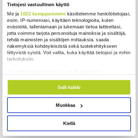
Kuin kauhuelokuvasta – Oletko
Tietojesi vastuullinen käyttö
kuullut Etelämantereen
Veriputouksesta?
Me ja
1022 kumppanimme
käsittelemme henkilötietojasi,
esim. IP-numeroasi, käyttäen teknologioita, kuten
Uutiset
|
5.8.2026 23:00
evästeitä, tallentamaan ja lukemaan tietoa laitteeltasi,
jotta voimme tarjota personoituja mainoksia ja sisältöjä,
Ruotsin kuningas vihkii kalatien
tehdä mainosten ja sisältöjen mittauksia, saada
käyttöön Ylitorniolla
näkemyksiä kohdeyleisöstä sekä tuotekehitykseen
Uutiset
|
4.8.2026 11:02
liittyvistä syistä. Voit valita, kuka käyttää tietojasi ja mihin
tarkoituksiin.
Keskustan Siika-aho kertoo, mikä
Jos sallit, haluamme myös tehdä seuraavia:
hänestä on Ylen gallupin todellinen
Kerätä tietoja maantieteellisestä sijainnistasi,
uutinen – ”Kokoomus maksaa siitä
mahdollisesti muutaman metrin tarkkuudella
hintaa”
Salli kaikki
Tunnistaa laitteesi skannaamalla sen
Uutiset
|
6.8.2026 11:56
ominaispiirteitä aktiivisesti (sormenjäljen
Muokkaa
muodostaminen)
Lue lisää siitä, miten henkilötietojasi käsitellään ja miten
voit määrittää asetuksesi
tiedot-osiossa
. Voit muuttaa
Kiellä
suostumustasi tai peruuttaa sen milloin vain
Uutiset
evästeilmoituksessa.