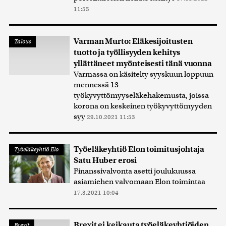
11:55
Varman Murto: Eläkesijoitusten
Talous
tuotto ja työllisyyden kehitys
yllättäneet myönteisesti tänä vuonna
Varmassa on käsitelty syyskuun loppuun
mennessä 13
työkyvyttömyyseläkehakemusta, joissa
korona on keskeinen työkyvyttömyyden
syy
29.10.2021 11:53
Työeläkeyhtiö Elon toimitusjohtaja
Työeläkeyhtiö Elo
Satu Huber erosi
Finanssivalvonta asetti joulukuussa
asiamiehen valvomaan Elon toimintaa
17.3.2021 10:04
Brexit ei keikauta työeläkeyhtiöiden
Brexit