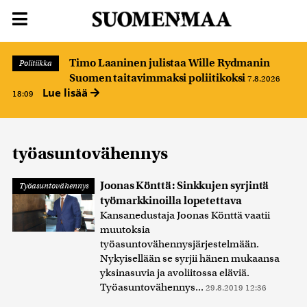
Timo Laaninen julistaa Wille Rydmanin
Politiikka
Suomen taitavimmaksi poliitikoksi
7.8.2026
Lue lisää
18:09
työasuntovähennys
Joonas Könttä: Sinkkujen syrjintä
Työasuntovähennys
työmarkkinoilla lopetettava
Kansanedustaja Joonas Könttä vaatii
muutoksia
työasuntovähennysjärjestelmään.
Nykyisellään se syrjii hänen mukaansa
yksinasuvia ja avoliitossa eläviä.
Työasuntovähennys...
29.8.2019 12:36