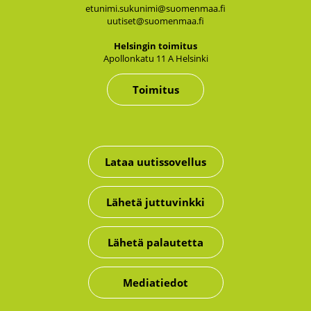
etunimi.sukunimi@suomenmaa.fi
uutiset@suomenmaa.fi
Hel­sin­gin toi­mi­tus
Apol­lon­ka­tu 11 A Hel­sin­ki
Toimitus
Lataa uutissovellus
Lähetä juttuvinkki
Lähetä palautetta
Mediatiedot