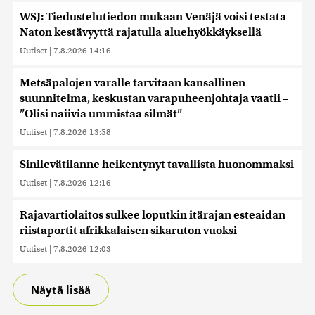
WSJ: Tiedustelutiedon mukaan Venäjä voisi testata
Naton kestävyyttä rajatulla aluehyökkäyksellä
Uutiset
|
7.8.2026 14:16
Metsäpalojen varalle tarvitaan kansallinen
suunnitelma, keskustan varapuheenjohtaja vaatii –
”Olisi naiivia ummistaa silmät”
Uutiset
|
7.8.2026 13:58
Sinilevätilanne heikentynyt tavallista huonommaksi
Uutiset
|
7.8.2026 12:16
Rajavartiolaitos sulkee loputkin itärajan esteaidan
riistaportit afrikkalaisen sikaruton vuoksi
Uutiset
|
7.8.2026 12:03
Näytä lisää