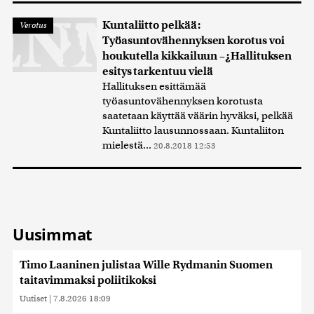
Kuntaliitto pelkää:
Verotus
Työasuntovähennyksen korotus voi
houkutella kikkailuun –¿Hallituksen
esitys tarkentuu vielä
Hallituksen esittämää
työasuntovähennyksen korotusta
saatetaan käyttää väärin hyväksi, pelkää
Kuntaliitto lausunnossaan. Kuntaliiton
mielestä...
20.8.2018 12:53
Uusimmat
Timo Laaninen julistaa Wille Rydmanin Suomen
taitavimmaksi poliitikoksi
Uutiset
|
7.8.2026 18:09