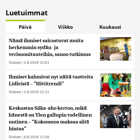
Luetuimmat
Päivä
Viikko
Kuukausi
Nämä ihmiset sairastuvat muita
herkemmin sydän- ja
verisuonitauteihin, sanoo tutkimus
Uutiset
|
5.8.2026 22:01
Ihmiset kahmivat nyt näitä tuotteita
Lidleistä – ”Hittitrendi”
Uutiset
|
5.8.2026 21:21
Keskustan Siika-aho kertoo, mikä
hänestä on Ylen gallupin todellinen
uutinen – ”Kokoomus maksaa siitä
hintaa”
Uutiset
|
6.8.2026 11:56