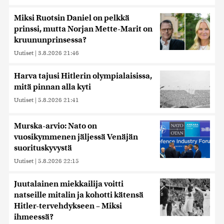
Miksi Ruotsin Daniel on pelkkä
prinssi, mutta Norjan Mette-Marit on
kruununprinsessa?
Uutiset
|
3.8.2026 21:46
Harva tajusi Hitlerin olympialaisissa,
mitä pinnan alla kyti
Uutiset
|
5.8.2026 21:41
Murska-arvio: Nato on
vuosikymmenen jäljessä Venäjän
suorituskyvystä
Uutiset
|
5.8.2026 22:15
Juutalainen miekkailija voitti
natseille mitalin ja kohotti kätensä
Hitler-tervehdykseen – Miksi
ihmeessä?