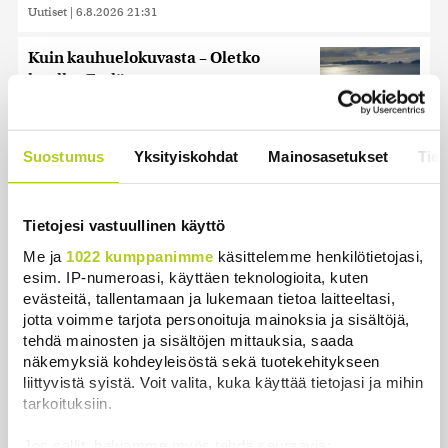
Uutiset
|
6.8.2026 21:31
Kuin kauhuelokuvasta – Oletko
kuullut Etelämantereen
Veriputouksesta?
Uutiset
|
5.8.2026 23:00
Suostumus
Yksityiskohdat
Mainosasetukset
Tiet
Reuters: FBI aloitti yhteistyön Kiinan
ja Venäjän kanssa, kriitikot
huolissaan – ”Loistava peiterooli”
Tietojesi vastuullinen käyttö
Uutiset
|
5.8.2026 22:07
Me ja
1022 kumppanimme
käsittelemme henkilötietojasi,
esim. IP-numeroasi, käyttäen teknologioita, kuten
Khamenein kanssa viestiminen on
evästeitä, tallentamaan ja lukemaan tietoa laitteeltasi,
vaikeaa, sanoo Iranin presidentti
jotta voimme tarjota personoituja mainoksia ja sisältöjä,
Uutiset
|
6.8.2026 0:58
tehdä mainosten ja sisältöjen mittauksia, saada
näkemyksiä kohdeyleisöstä sekä tuotekehitykseen
liittyvistä syistä. Voit valita, kuka käyttää tietojasi ja mihin
tarkoituksiin.
Jos sallit, haluamme myös tehdä seuraavia: