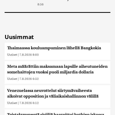
8:56
Uusimmat
Thaimaassa kouluampuminen lähellä Bangkokia
Uutiset
|
7.8.2026 8:03
Meta määrättiin maksamaan lapsille aiheutuneiden
somehaittojen vuoksi puoli miljardia dollaria
Uutiset
|
7.8.2026 6:52
Venezuelassa neuvottelut siirtymävaiheesta
alkoivat opposition ja väliaikaishallinnon välillä
Uutiset
|
7.8.2026 6:12
Toistakymmentä siviiliä haavoittui huthien iskussa