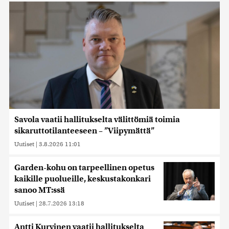
Savola vaatii hallitukselta välittömiä toimia
sikaruttotilanteeseen – ”Viipymättä”
Uutiset
|
3.8.2026 11:01
Garden-kohu on tarpeellinen opetus
kaikille puolueille, keskustakonkari
sanoo MT:ssä
Uutiset
|
28.7.2026 13:18
Antti Kurvinen vaatii hallitukselta