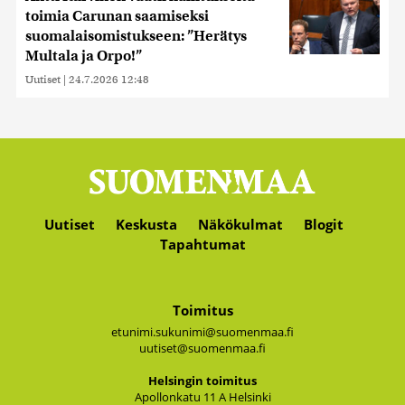
toimia Carunan saamiseksi
suomalaisomistukseen: ”Herätys
Multala ja Orpo!”
Uutiset
|
24.7.2026 12:48
Uutiset
Keskusta
Näkökulmat
Blogit
Tapahtumat
Toimitus
etunimi.sukunimi@suomenmaa.fi
uutiset@suomenmaa.fi
Hel­sin­gin toi­mi­tus
Apol­lon­ka­tu 11 A Hel­sin­ki