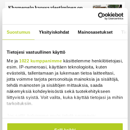
Khamenein kanssa viestiminen on
vaikeaa, sanoo Iranin presidentti
Uutiset
|
6.8.2026 0:58
Suostumus
Yksityiskohdat
Mainosasetukset
Tiet
Iso osa keskustaa ja kokoomusta
äänestäneistä on vielä katsomossa,
paljastaa Ylen mittaus – ”Eivät oikein
Tietojesi vastuullinen käyttö
löydä puoluetta”
Me ja
1022 kumppanimme
käsittelemme henkilötietojasi,
Uutiset
|
6.8.2026 15:57
esim. IP-numeroasi, käyttäen teknologioita, kuten
evästeitä, tallentamaan ja lukemaan tietoa laitteeltasi,
jotta voimme tarjota personoituja mainoksia ja sisältöjä,
tehdä mainosten ja sisältöjen mittauksia, saada
näkemyksiä kohdeyleisöstä sekä tuotekehitykseen
Uutiset
liittyvistä syistä. Voit valita, kuka käyttää tietojasi ja mihin
tarkoituksiin.
Uusimmat
Luetuimmat
Jos sallit, haluamme myös tehdä seuraavia:
Kerätä tietoja maantieteellisestä sijainnistasi,
mahdollisesti muutaman metrin tarkkuudella
Salli kaikki