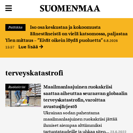
Iso osa keskustaa ja kokoomusta
Politiikka
äänestäneistä on vielä katsomossa, paljastaa
Ylen mittaus – ”Eivät oikein löydä puoluetta”
6.8.2026
Lue lisää
15:57
terveyskatastrofi
Maailmanlaajuinen ruokakriisi
Ruokakriisi
saattaa aiheuttaa seuraavan globaalin
terveyskatastrofin, varoittaa
avustusjärjestö
Ukrainan sodan pahentama
maailmanlaajuinen ruokakriisi jättää
ihmiset aiempaa alttiimmiksi
tartuntataudeille ja uhkaa siten...
23.6.2022