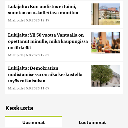
Lukijalta: Kun uudistus ei toimi,
suuntaa on uskallettava muuttaa
Mielipide
|
5.8.2026 12:17
Lukijalta: Yli 50 vuotta Vantaalla on
opettanut minulle, mikä kaupungissa
on tärkeää
Mielipide
|
5.8.2026 12:09
Lukijalta: Demokratian
uudistamisessa on aika keskustella
myös ratkaisuista
Mielipide
|
5.8.2026 11:07
Keskusta
Uusimmat
Luetuimmat