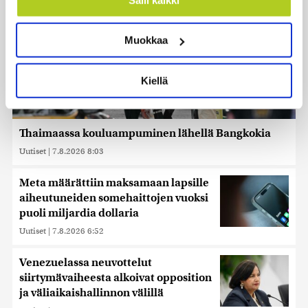
Tunnistaa laitteesi skannaamalla sen
ominaispiirteitä aktiivisesti (sormenjäljen
Muokkaa
muodostaminen)
Lue lisää siitä, miten henkilötietojasi käsitellään ja miten
voit määrittää asetuksesi
tiedot-osiossa
. Voit muuttaa
Kiellä
suostumustasi tai peruuttaa sen milloin vain
evästeilmoituksessa.
Käytämme evästeitä tarjoamamme sisällön ja mainosten
Thaimaassa kouluampuminen lähellä Bangkokia
räätälöimiseen, sosiaalisen median ominaisuuksien
Uutiset
|
7.8.2026 8:03
tukemiseen ja kävijämäärämme analysoimiseen. Lisäksi
jaamme sosiaalisen median, mainosalan ja analytiikka-
Meta määrättiin maksamaan lapsille
alan kumppaneillemme tietoja siitä, miten käytät
aiheutuneiden somehaittojen vuoksi
sivustoamme. Kumppanimme voivat yhdistää näitä
puoli miljardia dollaria
tietoja muihin tietoihin, joita olet antanut heille tai joita on
kerätty, kun olet käyttänyt heidän palvelujaan. Tietoja
Uutiset
|
7.8.2026 6:52
saatetaan myös siirtää ulkomaille.
Venezuelassa neuvottelut
siirtymävaiheesta alkoivat opposition
ja väliaikaishallinnon välillä