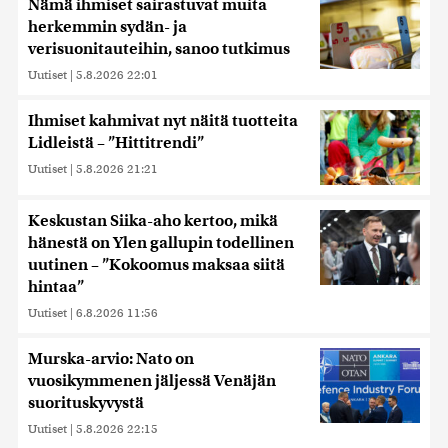
Nämä ihmiset sairastuvat muita
herkemmin sydän- ja
verisuonitauteihin, sanoo tutkimus
Uutiset
|
5.8.2026 22:01
Ihmiset kahmivat nyt näitä tuotteita
Lidleistä – ”Hittitrendi”
Uutiset
|
5.8.2026 21:21
Keskustan Siika-aho kertoo, mikä
hänestä on Ylen gallupin todellinen
uutinen – ”Kokoomus maksaa siitä
hintaa”
Uutiset
|
6.8.2026 11:56
Murska-arvio: Nato on
vuosikymmenen jäljessä Venäjän
suorituskyvystä
Uutiset
|
5.8.2026 22:15