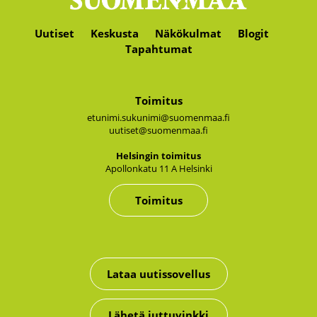
Uutiset
Keskusta
Näkökulmat
Blogit
Tapahtumat
Toimitus
etunimi.sukunimi@suomenmaa.fi
uutiset@suomenmaa.fi
Hel­sin­gin toi­mi­tus
Apol­lon­ka­tu 11 A Hel­sin­ki
Toimitus
Lataa uutissovellus
Lähetä juttuvinkki