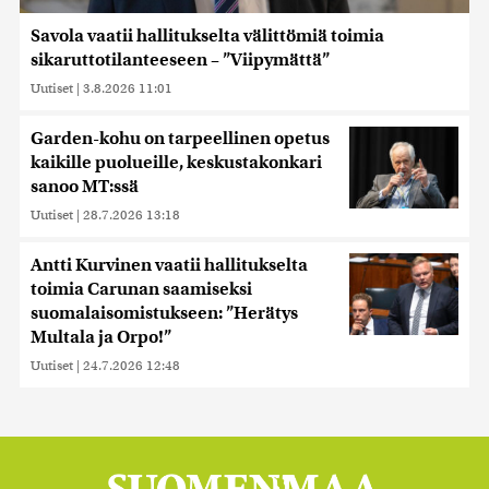
Savola vaatii hallitukselta välittömiä toimia
sikaruttotilanteeseen – ”Viipymättä”
Uutiset
|
3.8.2026 11:01
Garden-kohu on tarpeellinen opetus
kaikille puolueille, keskustakonkari
sanoo MT:ssä
Uutiset
|
28.7.2026 13:18
Antti Kurvinen vaatii hallitukselta
toimia Carunan saamiseksi
suomalaisomistukseen: ”Herätys
Multala ja Orpo!”
Uutiset
|
24.7.2026 12:48