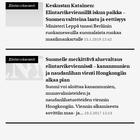
Keskustan Katainen:
Elintarvikevienti
Elintarvikeviennillä iskun paikka –
Suomen valtteina laatu ja eettisyys
Ministeri Leppä tanssi Berliinin
ruokamessuilla suomalaista ruokaa
maailmankartalle
25.1.2019 12:42
Suomelle merkittävä aluevaltaus
Elintarvikevienti
elintarvikeviennissä – kananmunien
ja naudanlihan vienti Hongkongiin
alkaa pian
Suomi voi aloittaa kananmunien,
munavalmisteiden ja
naudanlihatuotteiden viennin
Hongkongiin. Viennin alkamisesta
sovittiin maa- ja...
10.5.2017 15:13