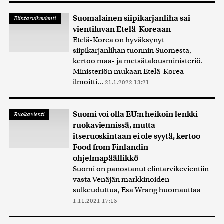
Suomalainen siipikarjanliha sai
Elintarvikevienti
vientiluvan Etelä-Koreaan
Etelä-Korea on hyväksynyt
siipikarjanlihan tuonnin Suomesta,
kertoo maa- ja metsätalousministeriö.
Ministeriön mukaan Etelä-Korea
ilmoitti...
21.1.2022 13:21
Suomi voi olla EU:n heikoin lenkki
Ruokavienti
ruokaviennissä, mutta
itseruoskintaan ei ole syytä, kertoo
Food from Finlandin
ohjelmapäällikkö
Suomi on panostanut elintarvikevientiin
vasta Venäjän markkinoiden
sulkeuduttua, Esa Wrang huomauttaa
1.11.2021 17:15