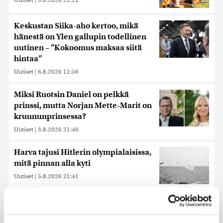
Keskustan Siika-aho kertoo, mikä
hänestä on Ylen gallupin todellinen
uutinen – ”Kokoomus maksaa siitä
hintaa”
Uutiset
|
6.8.2026 11:56
Miksi Ruotsin Daniel on pelkkä
prinssi, mutta Norjan Mette-Marit on
kruununprinsessa?
Uutiset
|
3.8.2026 21:46
Harva tajusi Hitlerin olympialaisissa,
mitä pinnan alla kyti
Uutiset
|
5.8.2026 21:41
Murska-arvio: Nato on
vuosikymmenen jäljessä Venäjän