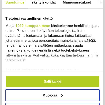
suorituskyvystä
Suostumus
Yksityiskohdat
Mainosasetukset
Tiet
Uutiset
|
5.8.2026 22:15
Juutalainen miekkailija voitti
Tietojesi vastuullinen käyttö
natseille mitalin ja kohotti kätensä
Me ja
1022 kumppanimme
käsittelemme henkilötietojasi,
Hitler-tervehdykseen – Miksi
esim. IP-numeroasi, käyttäen teknologioita, kuten
ihmeessä?
evästeitä, tallentamaan ja lukemaan tietoa laitteeltasi,
Uutiset
|
6.8.2026 21:31
jotta voimme tarjota personoituja mainoksia ja sisältöjä,
tehdä mainosten ja sisältöjen mittauksia, saada
Kuin kauhuelokuvasta – Oletko
näkemyksiä kohdeyleisöstä sekä tuotekehitykseen
kuullut Etelämantereen
liittyvistä syistä. Voit valita, kuka käyttää tietojasi ja mihin
Veriputouksesta?
tarkoituksiin.
Uutiset
|
5.8.2026 23:00
Jos sallit, haluamme myös tehdä seuraavia:
Kerätä tietoja maantieteellisestä sijainnistasi,
Reuters: FBI aloitti yhteistyön Kiinan
mahdollisesti muutaman metrin tarkkuudella
Salli kaikki
ja Venäjän kanssa, kriitikot
Tunnistaa laitteesi skannaamalla sen
huolissaan – ”Loistava peiterooli”
ominaispiirteitä aktiivisesti (sormenjäljen
Uutiset
|
5.8.2026 22:07
Muokkaa
muodostaminen)
Lue lisää siitä, miten henkilötietojasi käsitellään ja miten
Khamenein kanssa viestiminen on