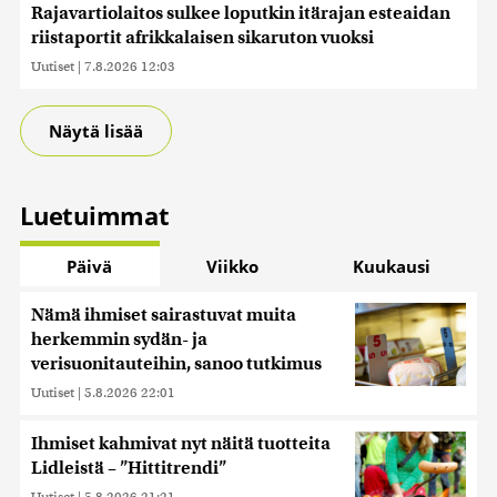
Rajavartiolaitos sulkee loputkin itärajan esteaidan
riistaportit afrikkalaisen sikaruton vuoksi
Uutiset
|
7.8.2026 12:03
Näytä lisää
Luetuimmat
Päivä
Viikko
Kuukausi
Nämä ihmiset sairastuvat muita
herkemmin sydän- ja
verisuonitauteihin, sanoo tutkimus
Uutiset
|
5.8.2026 22:01
Ihmiset kahmivat nyt näitä tuotteita
Lidleistä – ”Hittitrendi”
Uutiset
|
5.8.2026 21:21