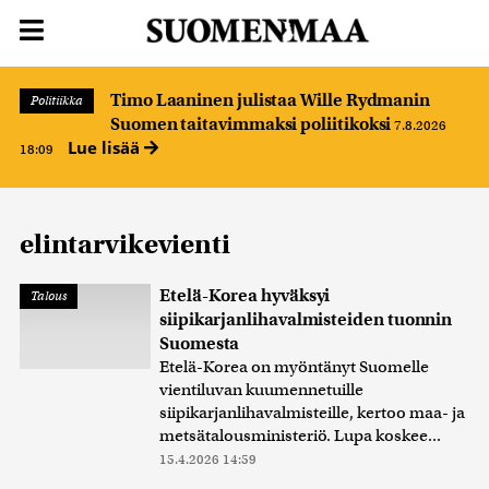
Timo Laaninen julistaa Wille Rydmanin
Politiikka
Suomen taitavimmaksi poliitikoksi
7.8.2026
Lue lisää
18:09
elintarvikevienti
Etelä-Korea hyväksyi
Talous
siipikarjanlihavalmisteiden tuonnin
Suomesta
Etelä-Korea on myöntänyt Suomelle
vientiluvan kuumennetuille
siipikarjanlihavalmisteille, kertoo maa- ja
metsätalousministeriö. Lupa koskee...
15.4.2026 14:59