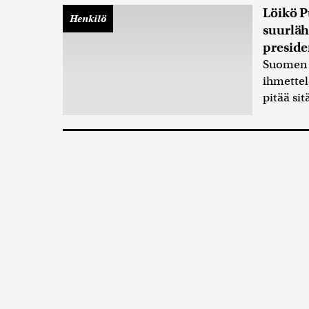
Löikö P
Henkilö
suurläh
preside
Suomen 
ihmettel
pitää si