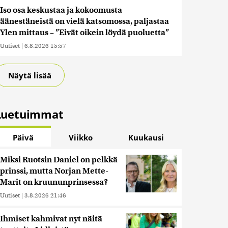
Iso osa keskustaa ja kokoomusta
äänestäneistä on vielä katsomossa, paljastaa
Ylen mittaus – ”Eivät oikein löydä puoluetta”
Uutiset
|
6.8.2026 15:57
Näytä lisää
Luetuimmat
Päivä
Viikko
Kuukausi
Miksi Ruotsin Daniel on pelkkä
prinssi, mutta Norjan Mette-
Marit on kruununprinsessa?
Uutiset
|
3.8.2026 21:46
Ihmiset kahmivat nyt näitä