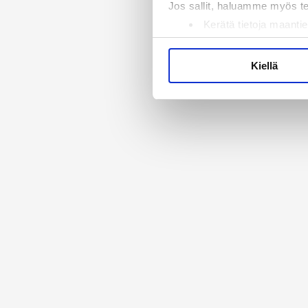
Jos sallit, haluamme myös t
Kerätä tietoja maantie
Tunnistaa laitteesi s
Lue lisää siitä, miten henkilö
Kiellä
suostumustasi tai peruuttaa 
Käytämme evästeitä tarjoama
ja kävijämäärämme analysoim
kumppaneillemme tietoja siitä
olet antanut heille tai joita 