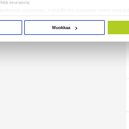
ehdä seuraavia:
teellisestä sijainnistasi, mahdollisesti muutaman metrin tarkkuud
kannaamalla sen ominaispiirteitä aktiivisesti (sormenjäljen muod
tietojasi käsitellään ja miten voit määrittää asetuksesi
tiedot-osi
Muokkaa
sen milloin vain evästeilmoituksessa.
mme sisällön ja mainosten räätälöimiseen, sosiaalisen median
iseen. Lisäksi jaamme sosiaalisen median, mainosalan ja analy
, miten käytät sivustoamme. Kumppanimme voivat yhdistää näitä t
on kerätty, kun olet käyttänyt heidän palvelujaan. Tietoja saatetaan