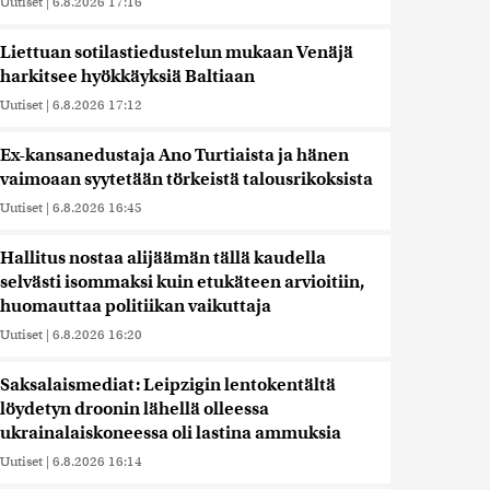
Uutiset
|
6.8.2026 17:16
Liettuan sotilastiedustelun mukaan Venäjä
harkitsee hyökkäyksiä Baltiaan
Uutiset
|
6.8.2026 17:12
Ex-kansanedustaja Ano Turtiaista ja hänen
vaimoaan syytetään törkeistä talousrikoksista
Uutiset
|
6.8.2026 16:45
Hallitus nostaa alijäämän tällä kaudella
selvästi isommaksi kuin etukäteen arvioitiin,
huomauttaa politiikan vaikuttaja
Uutiset
|
6.8.2026 16:20
Saksalaismediat: Leipzigin lentokentältä
löydetyn droonin lähellä olleessa
ukrainalaiskoneessa oli lastina ammuksia
Uutiset
|
6.8.2026 16:14