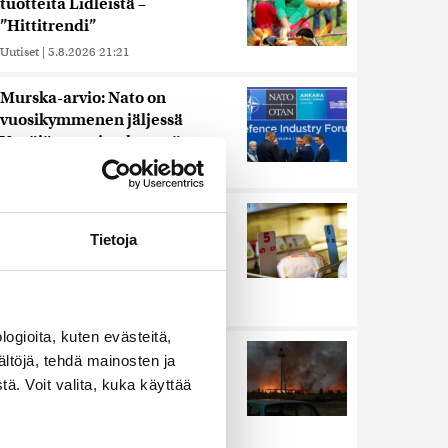
tuotteita Lidleistä –
”Hittitrendi”
Uutiset
|
5.8.2026 21:21
Murska-arvio: Nato on
vuosikymmenen jäljessä
Venäjän suorituskyvystä
Uutiset
|
5.8.2026 22:15
Nämä ihmiset sairastuvat
muita herkemmin sydän- ja
Tietoja
verisuonitauteihin, sanoo
tutkimus
Uutiset
|
5.8.2026 22:01
ogioita, kuten evästeitä,
Ukrainan mukaan yhtään
ältöjä, tehdä mainosten ja
Venäjän ohjusta ei kyetty
ä. Voit valita, kuka käyttää
pudottamaan iskussa, jossa
kuoli toistakymmentä ihmistä
Uutiset
|
5.8.2026 9:21