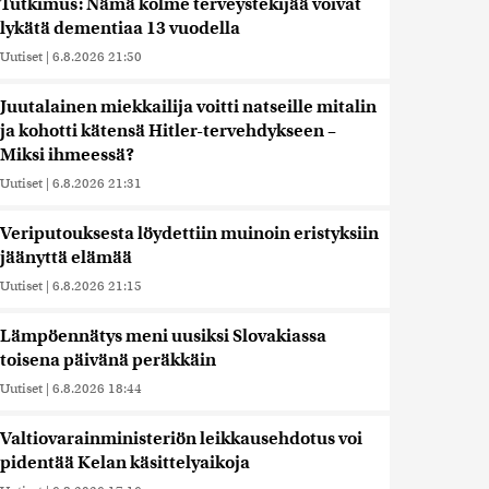
Tutkimus: Nämä kolme terveystekijää voivat
lykätä dementiaa 13 vuodella
Uutiset
|
6.8.2026 21:50
Juutalainen miekkailija voitti natseille mitalin
ja kohotti kätensä Hitler-tervehdykseen –
Miksi ihmeessä?
Uutiset
|
6.8.2026 21:31
Veriputouksesta löydettiin muinoin eristyksiin
jäänyttä elämää
Uutiset
|
6.8.2026 21:15
Lämpöennätys meni uusiksi Slovakiassa
toisena päivänä peräkkäin
Uutiset
|
6.8.2026 18:44
Valtiovarainministeriön leikkausehdotus voi
pidentää Kelan käsittelyaikoja