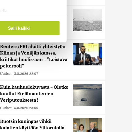
ella
Harva tajusi Hitlerin
ostaminen)
olympialaisissa, mitä pinnan
alla kyti
ossa
. Voit muuttaa
Salli kaikki
Uutiset
|
5.8.2026 21:41
Reuters: FBI aloitti yhteistyön
 ominaisuuksien tukemiseen
Kiinan ja Venäjän kanssa,
tiikka-alan
kriitikot huolissaan – ”Loistava
ietoja muihin tietoihin, joita
peiterooli”
 myös siirtää ulkomaille.
Uutiset
|
5.8.2026 22:07
Kuin kauhuelokuvasta – Oletko
kuullut Etelämantereen
Veriputouksesta?
Uutiset
|
5.8.2026 23:00
Ruotsin kuningas vihkii
kalatien käyttöön Ylitorniolla