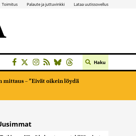
Toimitus
Palaute ja juttuvinkki
Lataa uutissovellus
Haku
 mittaus – ”Eivät oikein löydä
Uusimmat