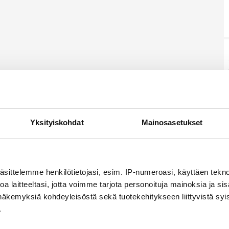
Yksityiskohdat
Mainosasetukset
äsittelemme henkilötietojasi, esim. IP-numeroasi, käyttäen teknol
a laitteeltasi, jotta voimme tarjota personoituja mainoksia ja sis
näkemyksiä kohdeyleisöstä sekä tuotekehitykseen liittyvistä syist
.