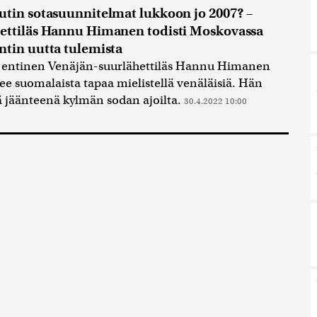
utin sotasuunnitelmat lukkoon jo 2007? –
ettiläs Hannu Himanen todisti Moskovassa
ntin uutta tulemista
entinen Venäjän-suurlähettiläs Hannu Himanen
ee suomalaista tapaa mielistellä venäläisiä. Hän
tä jäänteenä kylmän sodan ajoilta.
30.4.2022 10:00