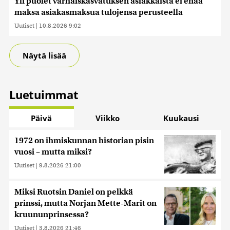
Yli puolet varhaiskasvatuksen asiakkaista ei enää
maksa asiakasmaksua tulojensa perusteella
Uutiset
|
10.8.2026 9:02
Näytä lisää
Luetuimmat
Päivä
Viikko
Kuukausi
1972 on ihmiskunnan historian pisin
vuosi – mutta miksi?
Uutiset
|
9.8.2026 21:00
Miksi Ruotsin Daniel on pelkkä
prinssi, mutta Norjan Mette-Marit on
kruununprinsessa?
Uutiset
|
3.8.2026 21:46