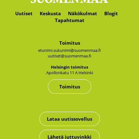
Uutiset
Keskusta
Näkökulmat
Blogit
Tapahtumat
Toimitus
etunimi.sukunimi@suomenmaa.fi
uutiset@suomenmaa.fi
Hel­sin­gin toi­mi­tus
Apol­lon­ka­tu 11 A Hel­sin­ki
Toimitus
Lataa uutissovellus
Lähetä juttuvinkki