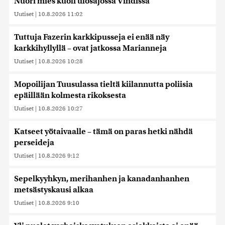
Nuori mies kuoli ulosajossa Vihdissä
Uutiset
|
10.8.2026 11:02
Tuttuja Fazerin karkkipusseja ei enää näy
karkkihyllyllä – ovat jatkossa Marianneja
Uutiset
|
10.8.2026 10:28
Mopoilijan Tuusulassa tieltä kiilannutta poliisia
epäillään kolmesta rikoksesta
Uutiset
|
10.8.2026 10:27
Katseet yötaivaalle – tämä on paras hetki nähdä
perseideja
Uutiset
|
10.8.2026 9:12
Sepelkyyhkyn, merihanhen ja kanadanhanhen
metsästyskausi alkaa
Uutiset
|
10.8.2026 9:10