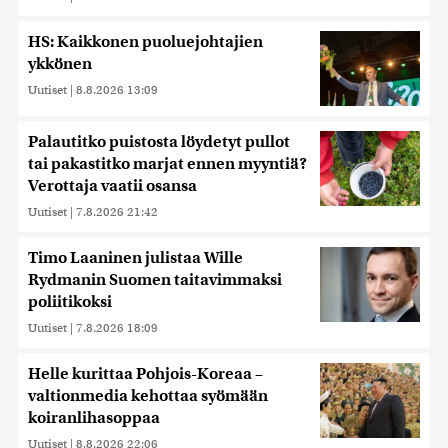
HS: Kaikkonen puoluejohtajien
ykkönen
Uutiset
|
8.8.2026 13:09
Palautitko puistosta löydetyt pullot
tai pakastitko marjat ennen myyntiä?
Verottaja vaatii osansa
Uutiset
|
7.8.2026 21:42
Timo Laaninen julistaa Wille
Rydmanin Suomen taitavimmaksi
poliitikoksi
Uutiset
|
7.8.2026 18:09
Helle kurittaa Pohjois-Koreaa –
valtionmedia kehottaa syömään
koiranlihasoppaa
Uutiset
|
8.8.2026 22:06