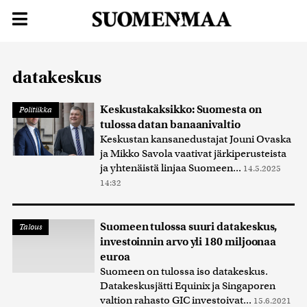
datakeskus
Keskustakaksikko: Suomesta on
Politiikka
tulossa datan banaanivaltio
Keskustan kansanedustajat Jouni Ovaska
ja Mikko Savola vaativat järkiperusteista
ja yhtenäistä linjaa Suomeen...
14.5.2025
14:32
Suomeen tulossa suuri datakeskus,
Talous
investoinnin arvo yli 180 miljoonaa
euroa
Suomeen on tulossa iso datakeskus.
Datakeskusjätti Equinix ja Singaporen
valtion rahasto GIC investoivat...
15.6.2021