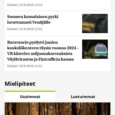
kerätty, kun olet käyttänyt heidän palvelujaan. Tietoja
Uutiset
|
10.8.2026 13:10
saatetaan myös siirtää ulkomaille.
Suomen kansalainen pyrki
luvattomasti Venäjälle
Uutiset
|
10.8.2026 12:41
Ratavaurio pysäytti junien
kaukoliikenteen täysin vuonna 2024 –
VR kiistelee miljoonakorvauksista
Väyläviraston ja Fintrafficin kanssa
Uutiset
|
10.8.2026 12:31
Mielipiteet
Uusimmat
Luetuimmat