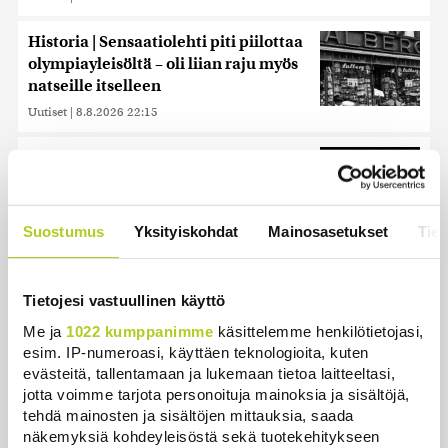
Historia | Sensaatiolehti piti piilottaa
olympiayleisöltä – oli liian raju myös
natseille itselleen
Uutiset
|
8.8.2026 22:15
Suomessa näkyy keskiviikkona
osittainen auringonpimennys
Uutiset
|
8.8.2026 11:30
Suostumus
Yksityiskohdat
Mainosasetukset
Tiet
Reuters: Ukraina on tuhonnut yli
miljoona neliömetriä Wildberriesin
Tietojesi vastuullinen käyttö
varastotilaa
Uutiset
|
7.8.2026 21:55
Me ja
1022 kumppanimme
käsittelemme henkilötietojasi,
esim. IP-numeroasi, käyttäen teknologioita, kuten
Uusi junayhteys Oulusta
evästeitä, tallentamaan ja lukemaan tietoa laitteeltasi,
jotta voimme tarjota personoituja mainoksia ja sisältöjä,
Haaparantaan saapui ensimmäistä
tehdä mainosten ja sisältöjen mittauksia, saada
kertaa Ruotsiin – näin usein vuoroja
näkemyksiä kohdeyleisöstä sekä tuotekehitykseen
ajetaan