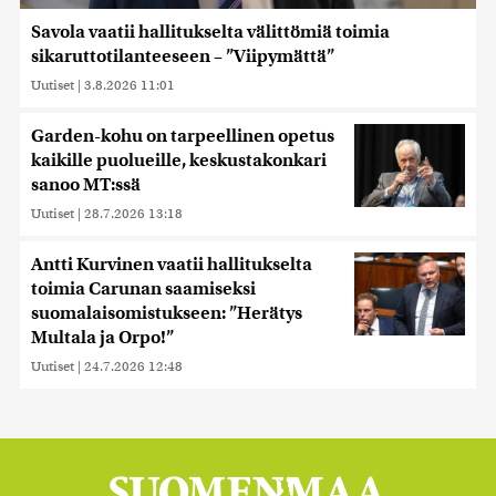
Savola vaatii hallitukselta välittömiä toimia
sikaruttotilanteeseen – ”Viipymättä”
Uutiset
|
3.8.2026 11:01
Garden-kohu on tarpeellinen opetus
kaikille puolueille, keskustakonkari
sanoo MT:ssä
Uutiset
|
28.7.2026 13:18
Antti Kurvinen vaatii hallitukselta
toimia Carunan saamiseksi
suomalaisomistukseen: ”Herätys
Multala ja Orpo!”
Uutiset
|
24.7.2026 12:48