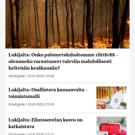
Lukijalta: Onko palometsänhoitomme riittävää –
olemmeko varautuneet tuleviin mahdollisesti
helteisiin kesäkausiin?
Mielipide
|
10.8.2026 13:46
Lukijalta: Osallistava kansanvalta -
toimintamalli
Mielipide
|
10.8.2026 13:30
Lukijalta: Elintasovelan kasvu on
katkaistava
Mielipide
|
10.8.2026 13:21