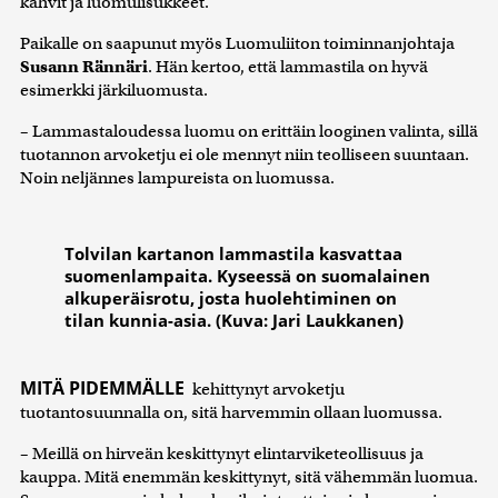
kahvit ja luomulisukkeet.
Paikalle on saapunut myös Luomuliiton toiminnanjohtaja
Susann Rännäri
. Hän kertoo, että lammastila on hyvä
esimerkki järkiluomusta.
– Lammastaloudessa luomu on erittäin looginen valinta, sillä
tuotannon arvoketju ei ole mennyt niin teolliseen suuntaan.
Noin neljännes lampureista on luomussa.
Tolvilan kartanon lammastila kasvattaa
suomenlampaita. Kyseessä on suomalainen
alkuperäisrotu, josta huolehtiminen on
tilan kunnia-asia. (Kuva: Jari Laukkanen)
MITÄ PIDEMMÄLLE
kehittynyt arvoketju
tuotantosuunnalla on, sitä harvemmin ollaan luomussa.
– Meillä on hirveän keskittynyt elintarviketeollisuus ja
kauppa. Mitä enemmän keskittynyt, sitä vähemmän luomua.