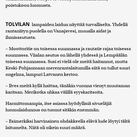
poistukoon luomusta.
kerätty, kun olet käyttänyt heidän palvelujaan. Tietoja
saatetaan myös siirtää ulkomaille.
TOLVILAN
lampaiden laidun näyttää turvalliselta. Yhdellä
rantaniityn puolella on Vanajavesi, muualla aidat ja
ihmisasutusta.
– Moottoritie on toisessa suunnassa ja rautatie rajaa toisessa
suunnassa. Viialan asutus on lähellä yhdessä ja Lempäälän
toisessa suunnassa. Susi ei vielä ole meitä haitannut, mutta
Keski-Pohjanmaan merenrantalaitumilla siitä on tullut suuri
ongelma, lampuri Latvanen kertoo.
– Ilves meitä kyllä haittaa, tänäkin vuonna vienyt muutaman
karitsan. Merikotka uhkaa välillä syyskaritsoita.
Harmittomampia, itse asiassa hyödyllisiä sivueläjiä
luomulaidunnus on tuonut sitäkin enemmän.
– Esimerkiksi harvinainen ohdakkeella elävä lude löytyi tältä
laitumelta. Niitä oli oikein suuri määrä.