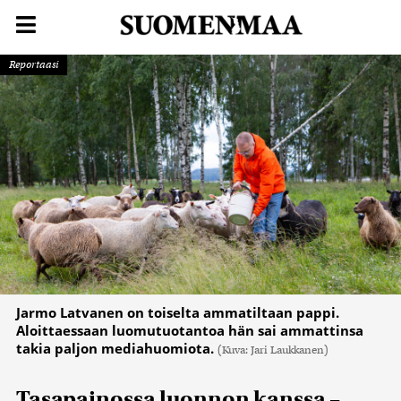
Reportaasi
Jarmo Latvanen on toiselta ammatiltaan pappi.
Aloittaessaan luomutuotantoa hän sai ammattinsa
takia paljon mediahuomiota.
(Kuva: Jari Laukkanen)
Tasapainossa luonnon kanssa –