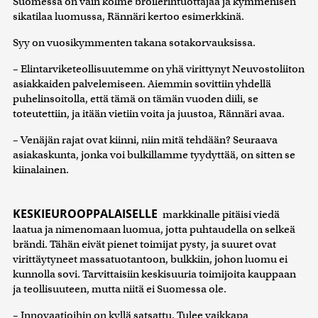
Suomessa on vain kolme broilerintuottajaa ja kymmenisen
sikatilaa luomussa, Rännäri kertoo esimerkkinä.
Syy on vuosikymmenten takana sotakorvauksissa.
– Elintarviketeollisuutemme on yhä virittynyt Neuvostoliiton
asiakkaiden palvelemiseen. Aiemmin sovittiin yhdellä
puhelinsoitolla, että tämä on tämän vuoden diili, se
toteutettiin, ja itään vietiin voita ja juustoa, Rännäri avaa.
– Venäjän rajat ovat kiinni, niin mitä tehdään? Seuraava
asiakaskunta, jonka voi bulkillamme tyydyttää, on sitten se
kiinalainen.
KESKIEUROOPPALAISELLE
markkinalle pitäisi viedä
laatua ja nimenomaan luomua, jotta puhtaudella on selkeä
brändi. Tähän eivät pienet toimijat pysty, ja suuret ovat
virittäytyneet massatuotantoon, bulkkiin, johon luomu ei
kunnolla sovi. Tarvittaisiin keskisuuria toimijoita kauppaan
ja teollisuuteen, mutta niitä ei Suomessa ole.
– Innovaatioihin on kyllä satsattu. Tulee vaikkapa