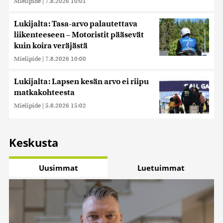
Mielipide
|
7.8.2026 10:01
Lukijalta: Tasa-arvo palautettava
liikenteeseen – Motoristit pääsevät
kuin koira veräjästä
Mielipide
|
7.8.2026 10:00
Lukijalta: Lapsen kesän arvo ei riipu
matkakohteesta
Mielipide
|
5.8.2026 15:02
Keskusta
Uusimmat
Luetuimmat