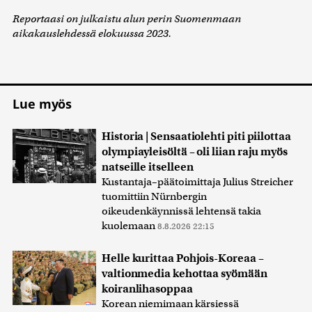
Reportaasi on julkaistu alun perin Suomenmaan
aikakauslehdessä elokuussa 2023.
Lue myös
Historia | Sensaatiolehti piti piilottaa
olympiayleisöltä – oli liian raju myös
natseille itselleen
Kustantaja–päätoimittaja Julius Streicher
tuomittiin Nürnbergin
oikeudenkäynnissä lehtensä takia
kuolemaan
8.8.2026 22:15
Helle kurittaa Pohjois-Koreaa –
valtionmedia kehottaa syömään
koiranlihasoppaa
Korean niemimaan kärsiessä