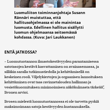
Luomuliiton toiminnanjohtaja Susann
Rännäri muistuttaa, että
hallitusohjelmassa ei ole mainintaa
luomusta. Edellinen hallitus sisällytti
luomun ohjelmaansa seitsemässä
kohdassa. (Kuva: Jari Laukkanen)
ENTÄ JATKOSSA?
– Luomutuotannon ilmastokestävyyden parantamisessa
satotasojen kestävä kasvattaminen on avainasemassa, ja
silläkin saralla tutkimustiedolla ja kehittämisellä on
keskeinen rooli. Viljelykiertojen ja orgaanisen lannoituksen
kehittäminen ovat taas ravinnetalouden hallinnan ja
vesistökuormituksen minimoimisen näkökulmasta tärkeää”,
Iivonen arvioi.
Iivosen mielestä luomutuotannossa ei ole tarvetta pyrkiä
maksimoimaan satoja kestävyyden kustannuksella.