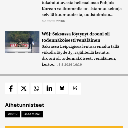
tukahduttavasta helleaallosta Pohjois-
Korean valtionmedia on listannut keinoja
selvitä kuumuudesta, uutistoimisto...
8.8.2026 22:06
WSJ: Saksassa löytynyt drooni oli
todennäköisesti venäläinen
Saksassa Leipzigissa lentoasemalta tällä
viikolla löydetty, räjähteillä lastattu
drooni oli todennäköisesti venäläinen,
kertoo...
8.8.2026 16:19
Aihetunnisteet
luomu
Maatalous