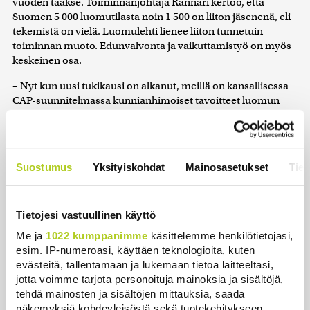
vuoden taakse. Toiminnanjohtaja Rännäri kertoo, että
Suomen 5 000 luomutilasta noin 1 500 on liiton jäsenenä, eli
tekemistä on vielä. Luomulehti lienee liiton tunnetuin
toiminnan muoto. Edunvalvonta ja vaikuttamistyö on myös
keskeinen osa.
– Nyt kun uusi tukikausi on alkanut, meillä on kansallisessa
CAP-suunnitelmassa kunnianhimoiset tavoitteet luomun
pinta-alan kasvattamiseksi. Mutta kehitys on päinvastainen.
Hallinnolta pitääkin kysyä, että mitäs nyt. EU-komissiokin
tulee tätä kysymään, Rännäri varoittaa.
Suostumus
Yksityiskohdat
Mainosasetukset
Tiet
Tuotantoehtojen rehusäädökset, erityisesti niin sanotut
täydennysrehut, ovat kiireinen vaikuttamisen kohde.
Täydennysrehut ovat teollisesti valmistettuja, erityiseen
ravitsemukselliseen tarkoitukseen käytettäviä
Tietojesi vastuullinen käyttö
rehuvalmisteita, kohteena sairaat eläimet.
Me ja
1022 kumppanimme
käsittelemme henkilötietojasi,
esim. IP-numeroasi, käyttäen teknologioita, kuten
– Toivomme tolkun tulkintaa. Ehdottomasti pitäisi mennä
evästeitä, tallentamaan ja lukemaan tietoa laitteeltasi,
eläinten hyvinvointi edellä tiukkojen ehtojen ohi, Rännäri
jotta voimme tarjota personoituja mainoksia ja sisältöjä,
korostaa.
tehdä mainosten ja sisältöjen mittauksia, saada
näkemyksiä kohdeyleisöstä sekä tuotekehitykseen