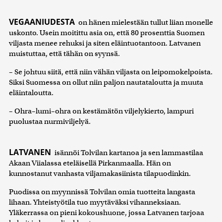
VEGAANIUDESTA
on hänen mielestään tullut liian monelle
uskonto. Usein moitittu asia on, että 80 prosenttia Suomen
viljasta menee rehuksi ja siten eläintuotantoon. Latvanen
muistuttaa, että tähän on syynsä.
– Se johtuu siitä, että niin vähän viljasta on leipomokelpoista.
Siksi Suomessa on ollut niin paljon nautataloutta ja muuta
eläintaloutta.
– Ohra–lumi–ohra on kestämätön viljelykierto, lampuri
puolustaa nurmiviljelyä.
LATVANEN
isännöi Tolvilan kartanoa ja sen lammastilaa
Akaan Viialassa eteläisellä Pirkanmaalla. Hän on
kunnostanut vanhasta viljamakasiinista tilapuodinkin.
Puodissa on myynnissä Tolvilan omia tuotteita langasta
lihaan. Yhteistyötila tuo myytäväksi vihanneksiaan.
Yläkerrassa on pieni kokoushuone, jossa Latvanen tarjoaa