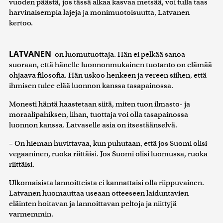
vuoden päästä, jos tässä alkaa kasvaa metsää, voi tulla taas
harvinaisempia lajeja ja monimuotoisuutta, Latvanen
kertoo.
LATVANEN
on luomutuottaja. Hän ei pelkää sanoa
suoraan, että hänelle luonnonmukainen tuotanto on elämää
ohjaava filosofia. Hän uskoo henkeen ja vereen siihen, että
ihmisen tulee elää luonnon kanssa tasapainossa.
Monesti häntä haastetaan siitä, miten tuon ilmasto- ja
moraalipahiksen, lihan, tuottaja voi olla tasapainossa
luonnon kanssa. Latvaselle asia on itsestäänselvä.
– On hieman huvittavaa, kun puhutaan, että jos Suomi olisi
vegaaninen, ruoka riittäisi. Jos Suomi olisi luomussa, ruoka
riittäisi.
Ulkomaisista lannoitteista ei kannattaisi olla riippuvainen.
Latvanen huomauttaa useaan otteeseen laiduntavien
eläinten hoitavan ja lannoittavan peltoja ja niittyjä
varmemmin.