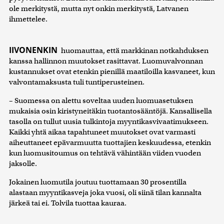
ole merkitystä, mutta nyt onkin merkitystä, Latvanen
ihmettelee.
IIVONENKIN
huomauttaa, että markkinan notkahduksen
kanssa hallinnon muutokset rasittavat. Luomuvalvonnan
kustannukset ovat etenkin pienillä maatiloilla kasvaneet, kun
valvontamaksusta tuli tuntiperusteinen.
– Suomessa on alettu soveltaa uuden luomuasetuksen
mukaisia osin kiristyneitäkin tuotantosääntöjä. Kansallisella
tasolla on tullut uusia tulkintoja myyntikasvivaatimukseen.
Kaikki yhtä aikaa tapahtuneet muutokset ovat varmasti
aiheuttaneet epävarmuutta tuottajien keskuudessa, etenkin
kun luomusitoumus on tehtävä vähintään viiden vuoden
jaksolle.
Jokainen luomutila joutuu tuottamaan 30 prosentilla
alastaan myyntikasveja joka vuosi, oli siinä tilan kannalta
järkeä tai ei. Tolvila tuottaa kauraa.