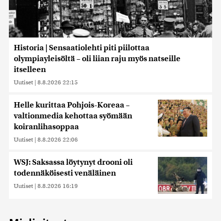
Historia | Sensaatiolehti piti piilottaa
olympiayleisöltä – oli liian raju myös natseille
itselleen
Uutiset
|
8.8.2026 22:15
Helle kurittaa Pohjois-Koreaa –
valtionmedia kehottaa syömään
koiranlihasoppaa
Uutiset
|
8.8.2026 22:06
WSJ: Saksassa löytynyt drooni oli
todennäköisesti venäläinen
Uutiset
|
8.8.2026 16:19