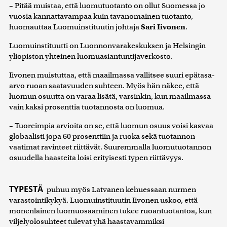
– Pitää muistaa, että luomutuotanto on ollut Suomessa jo
vuosia kannattavampaa kuin tavanomainen tuotanto,
huomauttaa Luomuinstituutin johtaja
Sari Iivonen
.
Luomuinstituutti on Luonnonvarakeskuksen ja Helsingin
yliopiston yhteinen luomuasiantuntijaverkosto.
Iivonen muistuttaa, että maailmassa vallitsee suuri epätasa-
arvo ruoan saatavuuden suhteen. Myös hän näkee, että
luomun osuutta on varaa lisätä, varsinkin, kun maailmassa
vain kaksi prosenttia tuotannosta on luomua.
– Tuoreimpia arvioita on se, että luomun osuus voisi kasvaa
globaalisti jopa 60 prosenttiin ja ruoka sekä tuotannon
vaatimat ravinteet riittävät. Suuremmalla luomutuotannon
osuudella haasteita loisi erityisesti typen riittävyys.
TYPESTÄ
puhuu myös Latvanen kehuessaan nurmen
varastointikykyä. Luomuinstituutin Iivonen uskoo, että
monenlainen luomuosaaminen tukee ruoantuotantoa, kun
viljelyolosuhteet tulevat yhä haastavammiksi