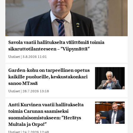
Savola vaatii hallitukselta välittömiä toimia
sikaruttotilanteeseen – ”Viipymättä”
Uutiset
|
3.8.2026 11:01
Garden-kohu on tarpeellinen opetus
kaikille puolueille, keskustakonkari
sanoo MT:ssä
Uutiset
|
28.7.2026 13:18
Antti Kurvinen vaatii hallitukselta
toimia Carunan saamiseksi
suomalaisomistukseen: ”Herätys
Multala ja Orpo!”
Uutiset
|
24.7.2026 12:48