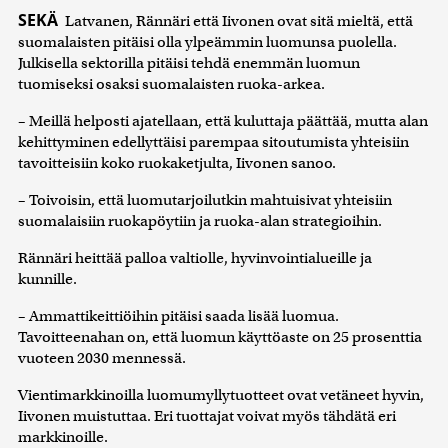
SEKÄ
Latvanen, Rännäri että Iivonen ovat sitä mieltä, että
suomalaisten pitäisi olla ylpeämmin luomunsa puolella.
Julkisella sektorilla pitäisi tehdä enemmän luomun
tuomiseksi osaksi suomalaisten ruoka-arkea.
– Meillä helposti ajatellaan, että kuluttaja päättää, mutta alan
kehittyminen edellyttäisi parempaa sitoutumista yhteisiin
tavoitteisiin koko ruokaketjulta, Iivonen sanoo.
– Toivoisin, että luomutarjoilutkin mahtuisivat yhteisiin
suomalaisiin ruokapöytiin ja ruoka-alan strategioihin.
Rännäri heittää palloa valtiolle, hyvinvointialueille ja
kunnille.
– Ammattikeittiöihin pitäisi saada lisää luomua.
Tavoitteenahan on, että luomun käyttöaste on 25 prosenttia
vuoteen 2030 mennessä.
Vientimarkkinoilla luomumyllytuotteet ovat vetäneet hyvin,
Iivonen muistuttaa. Eri tuottajat voivat myös tähdätä eri
markkinoille.