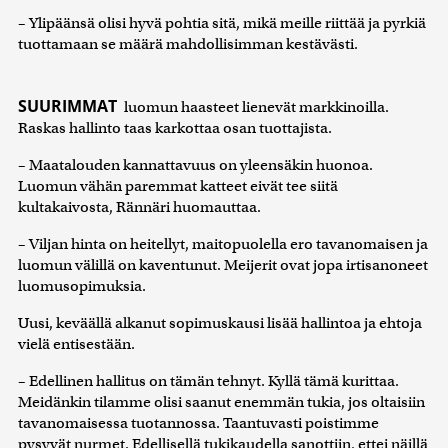
– Ylipäänsä olisi hyvä pohtia sitä, mikä meille riittää ja pyrkiä
tuottamaan se määrä mahdollisimman kestävästi.
SUURIMMAT
luomun haasteet lienevät markkinoilla.
Raskas hallinto taas karkottaa osan tuottajista.
– Maatalouden kannattavuus on yleensäkin huonoa.
Luomun vähän paremmat katteet eivät tee siitä
kultakaivosta, Rännäri huomauttaa.
– Viljan hinta on heitellyt, maitopuolella ero tavanomaisen ja
luomun välillä on kaventunut. Meijerit ovat jopa irtisanoneet
luomusopimuksia.
Uusi, keväällä alkanut sopimuskausi lisää hallintoa ja ehtoja
vielä entisestään.
– Edellinen hallitus on tämän tehnyt. Kyllä tämä kurittaa.
Meidänkin tilamme olisi saanut enemmän tukia, jos oltaisiin
tavanomaisessa tuotannossa. Taantuvasti poistimme
pysyvät nurmet. Edellisellä tukikaudella sanottiin, ettei näillä