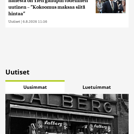
hänestä on Ylen gallupin todellinen
uutinen – ”Kokoomus maksaa siitä
hintaa”
Uutiset
|
6.8.2026 11:56
Uutiset
Uusimmat
Luetuimmat