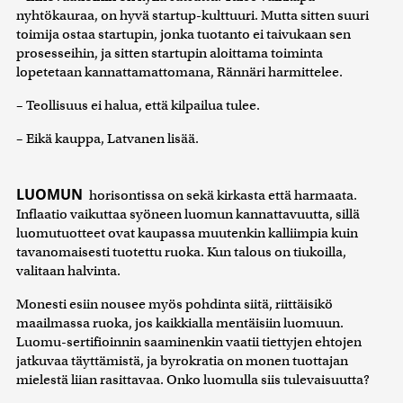
nyhtökauraa, on hyvä startup-kulttuuri. Mutta sitten suuri
toimija ostaa startupin, jonka tuotanto ei taivukaan sen
prosesseihin, ja sitten startupin aloittama toiminta
lopetetaan kannattamattomana, Rännäri harmittelee.
– Teollisuus ei halua, että kilpailua tulee.
– Eikä kauppa, Latvanen lisää.
LUOMUN
horisontissa on sekä kirkasta että harmaata.
Inflaatio vaikuttaa syöneen luomun kannattavuutta, sillä
luomutuotteet ovat kaupassa muutenkin kalliimpia kuin
tavanomaisesti tuotettu ruoka. Kun talous on tiukoilla,
valitaan halvinta.
Monesti esiin nousee myös pohdinta siitä, riittäisikö
maailmassa ruoka, jos kaikkialla mentäisiin luomuun.
Luomu-sertifioinnin saaminenkin vaatii tiettyjen ehtojen
jatkuvaa täyttämistä, ja byrokratia on monen tuottajan
mielestä liian rasittavaa. Onko luomulla siis tulevaisuutta?