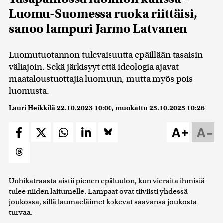
Luomu-Suomessa ruoka riittäisi,
sanoo lampuri Jarmo Latvanen
Luomutuotannon tulevaisuutta epäillään tasaisin
väliajoin. Sekä järkisyyt että ideologia ajavat
maataloustuottajia luomuun, mutta myös pois
luomusta.
Lauri Heikkilä
22.10.2023 10:00
, muokattu
23.10.2023 10:26
A+
A–
Uuhikatraasta aistii pienen epäluulon, kun vieraita ihmisiä
tulee niiden laitumelle. Lampaat ovat tiiviisti yhdessä
joukossa, sillä laumaeläimet kokevat saavansa joukosta
turvaa.