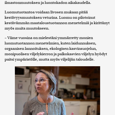
ilmastonmuutoksen ja luontokadon aikakaudella.
Luomutuotantoa voidaan Iivosen mukaan pitää
kestävyysmuutoksen veturina. Luomu on pilotoinut
kestävämmän maataloustuotannon menetelmiä ja kirittänyt
myös muita muutokseen.
– Viime vuosina on mielestäni ymmärretty monien
luomutuotannon menetelmien, kuten laidunnuksen,
orgaanisen lannoituksen, ekologisen kasvinsuojelun,
monipuolisen viljelykierron ja palkokasvien viljelyn hyödyt
paitsi ympäristölle, mutta myös viljelijän taloudelle.