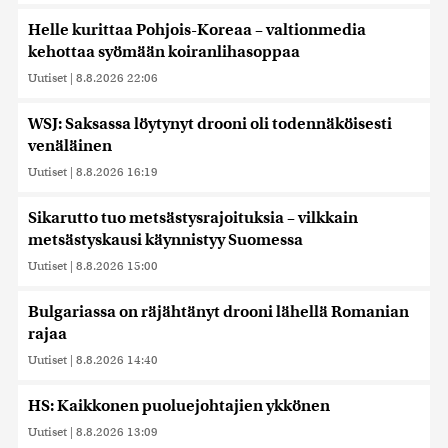
Helle kurittaa Pohjois-Koreaa – valtionmedia
kehottaa syömään koiranlihasoppaa
Uutiset
|
8.8.2026 22:06
WSJ: Saksassa löytynyt drooni oli todennäköisesti
venäläinen
Uutiset
|
8.8.2026 16:19
Sikarutto tuo metsästysrajoituksia – vilkkain
metsästyskausi käynnistyy Suomessa
Uutiset
|
8.8.2026 15:00
Bulgariassa on räjähtänyt drooni lähellä Romanian
rajaa
Uutiset
|
8.8.2026 14:40
HS: Kaikkonen puoluejohtajien ykkönen
Uutiset
|
8.8.2026 13:09