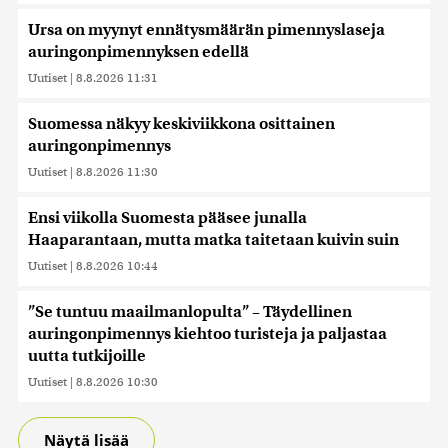
Ursa on myynyt ennätysmäärän pimennyslaseja
auringonpimennyksen edellä
Uutiset
|
8.8.2026 11:31
Suomessa näkyy keskiviikkona osittainen
auringonpimennys
Uutiset
|
8.8.2026 11:30
Ensi viikolla Suomesta pääsee junalla
Haaparantaan, mutta matka taitetaan kuivin suin
Uutiset
|
8.8.2026 10:44
”Se tuntuu maailmanlopulta” – Täydellinen
auringonpimennys kiehtoo turisteja ja paljastaa
uutta tutkijoille
Uutiset
|
8.8.2026 10:30
Näytä lisää