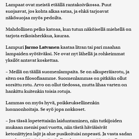
Lampaat ovat meistä etäällä rantakoivikossa. Puut
suojaavat, jos kohta alkaa sataa, ja ehkä tarjoavat
näkösuojaa myös pedoilta.
Mahdollinen pelko katoaa, kun tutun näköisellä miehellä on
tarjota erikoisherkkua, kauraa.
Lampuri
Jarmo Latvanen
kaataa litran tai pari maahan
lampaiden syötäväksi. Ne ovat nyt lähellä ja rohkeimmat
yksilöt antavat koskettaa.
– Meillä on täällä suomenlampaita. Se on alkuperäisrotu, ja
siten osa filosofiaamme. Suomenlammas on pitkään ollut
sorsittu rotu. Arvo on ollut tiedossa, mutta lihaa varten on
hankittu kuitenkin toisia rotuja.
Lammas on myös hyvä, poikkeuksellinenkin
luonnonhoitaja. Se syö jopa nokkoset.
– Jos tässä lopetettaisiin laiduntaminen, niin tutkijoiden
mukaan menisi pari vuotta, niin tästä häviäisivät
ketoniittyjen lajit ja alue pusikoituisi nopeasti. Ja vasta sadan