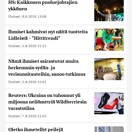
HS: Kaikkonen puoluejohtajien
ykkönen
Uutiset
|
8.8.2026 13:09
Ihmiset kahmivat nyt näitä tuotteita
Lidleistä – ”Hittitrendi”
Uutiset
|
5.8.2026 21:21
Nämä ihmiset sairastuvat muita
herkemmin sydän- ja
verisuonitauteihin, sanoo tutkimus
Uutiset
|
5.8.2026 22:01
Reuters: Ukraina on tuhonnut yli
miljoona neliömetriä Wildberriesin
varastotilaa
Uutiset
|
7.8.2026 21:55
Oletko ihmetellyt peilejä