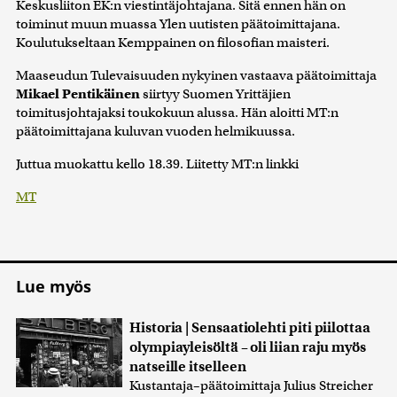
Keskusliiton EK:n viestintäjohtajana. Sitä ennen hän on
toiminut muun muassa Ylen uutisten päätoimittajana.
Koulutukseltaan Kemppainen on filosofian maisteri.
Maaseudun Tulevaisuuden nykyinen vastaava päätoimittaja
Mikael Pentikäinen
siirtyy Suomen Yrittäjien
toimitusjohtajaksi toukokuun alussa. Hän aloitti MT:n
päätoimittajana kuluvan vuoden helmikuussa.
Juttua muokattu kello 18.39. Liitetty MT:n linkki
MT
Lue myös
Historia | Sensaatiolehti piti piilottaa
olympiayleisöltä – oli liian raju myös
natseille itselleen
Kustantaja–päätoimittaja Julius Streicher