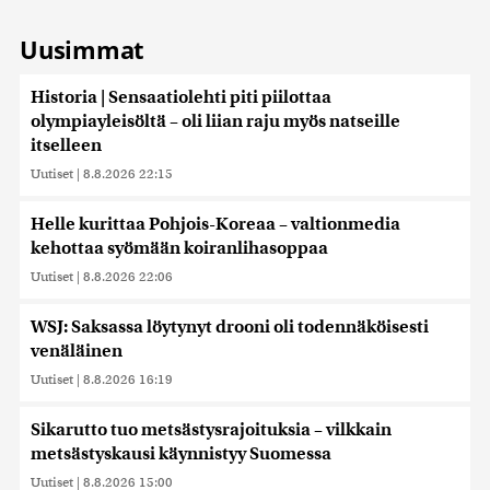
Uusimmat
Historia | Sensaatiolehti piti piilottaa
olympiayleisöltä – oli liian raju myös natseille
itselleen
Uutiset
|
8.8.2026 22:15
Helle kurittaa Pohjois-Koreaa – valtionmedia
kehottaa syömään koiranlihasoppaa
Uutiset
|
8.8.2026 22:06
WSJ: Saksassa löytynyt drooni oli todennäköisesti
venäläinen
Uutiset
|
8.8.2026 16:19
Sikarutto tuo metsästysrajoituksia – vilkkain
metsästyskausi käynnistyy Suomessa
Uutiset
|
8.8.2026 15:00