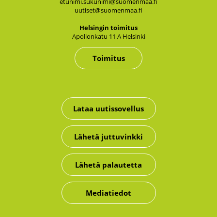
etunimi.sukunimi@suomenmaa.fi
uutiset@suomenmaa.fi
Hel­sin­gin toi­mi­tus
Apol­lon­ka­tu 11 A Hel­sin­ki
Toimitus
Lataa uutissovellus
Lähetä juttuvinkki
Lähetä palautetta
Mediatiedot