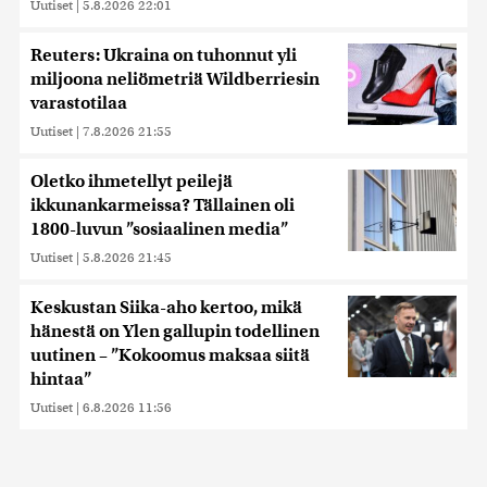
Uutiset
|
5.8.2026 22:01
Reuters: Ukraina on tuhonnut yli
miljoona neliömetriä Wildberriesin
varastotilaa
Uutiset
|
7.8.2026 21:55
Oletko ihmetellyt peilejä
ikkunankarmeissa? Tällainen oli
1800-luvun ”sosiaalinen media”
Uutiset
|
5.8.2026 21:45
Keskustan Siika-aho kertoo, mikä
hänestä on Ylen gallupin todellinen
uutinen – ”Kokoomus maksaa siitä
hintaa”
Uutiset
|
6.8.2026 11:56