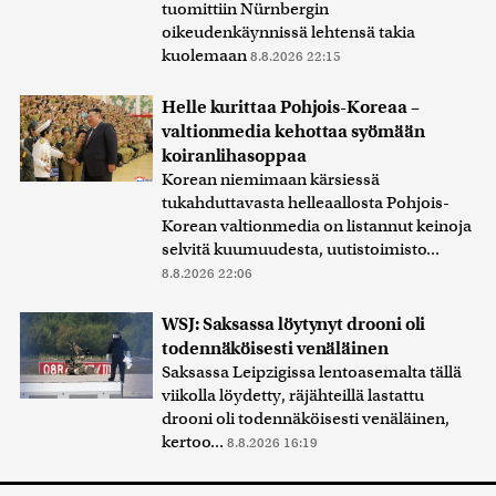
tuomittiin Nürnbergin
oikeudenkäynnissä lehtensä takia
kuolemaan
8.8.2026 22:15
Helle kurittaa Pohjois-Koreaa –
valtionmedia kehottaa syömään
koiranlihasoppaa
Korean niemimaan kärsiessä
tukahduttavasta helleaallosta Pohjois-
Korean valtionmedia on listannut keinoja
selvitä kuumuudesta, uutistoimisto...
8.8.2026 22:06
WSJ: Saksassa löytynyt drooni oli
todennäköisesti venäläinen
Saksassa Leipzigissa lentoasemalta tällä
viikolla löydetty, räjähteillä lastattu
drooni oli todennäköisesti venäläinen,
kertoo...
8.8.2026 16:19