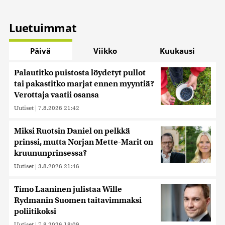
Luetuimmat
Päivä
Viikko
Kuukausi
Palautitko puistosta löydetyt pullot
tai pakastitko marjat ennen myyntiä?
Verottaja vaatii osansa
Uutiset
|
7.8.2026 21:42
Miksi Ruotsin Daniel on pelkkä
prinssi, mutta Norjan Mette-Marit on
kruununprinsessa?
Uutiset
|
3.8.2026 21:46
Timo Laaninen julistaa Wille
Rydmanin Suomen taitavimmaksi
poliitikoksi
Uutiset
|
7.8.2026 18:09