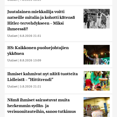
Juutalainen miekkailija voitti
natseille mitalin ja kohotti kätensä
Hitler-tervehdykseen – Miksi
ihmeessä?
Uutiset
|
6.8.2026 21:31
HS: Kaikkonen puoluejohtajien
ykkönen
Uutiset
|
8.8.2026 13:09
Ihmiset kahmivat nyt näitä tuotteita
Lidleistä – ”Hittitrendi”
Uutiset
|
5.8.2026 21:21
Nämä ihmiset sairastuvat muita
herkemmin sydän- ja
verisuonitauteihin, sanoo tutkimus