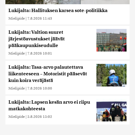
Lukijalta: Hallituksen karsea sote-politiikka
Mielipide
|
7.8.2026 11:43
Lukijalta: Valtion suuret
järjestöavustukset jäävät
pääkaupunkiseudulle
Mielipide
|
7.8.2026 10:01
Lukijalta: Tasa-arvo palautettava
liikenteeseen – Motoristit pääsevät
kuin koira veräjästä
Mielipide
|
7.8.2026 10:00
Lukijalta: Lapsen kesän arvo ei riipu
matkakohteesta
Mielipide
|
5.8.2026 15:02