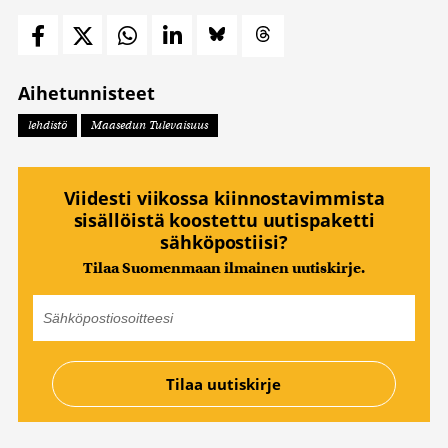
Aihetunnisteet
lehdistö
Maasedun Tulevaisuus
Viidesti viikossa kiinnostavimmista
sisällöistä koostettu uutispaketti
sähköpostiisi?
Tilaa Suomenmaan ilmainen uutiskirje.