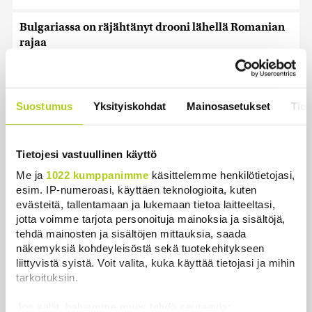
Bulgariassa on räjähtänyt drooni lähellä Romanian
rajaa
Uutiset
|
8.8.2026 14:40
HS: Kaikkonen puoluejohtajien ykkönen
Suostumus
Yksityiskohdat
Mainosasetukset
Tiet
Uutiset
|
8.8.2026 13:09
Ursa on myynyt ennätysmäärän pimennyslaseja
Tietojesi vastuullinen käyttö
auringonpimennyksen edellä
Me ja
1022 kumppanimme
käsittelemme henkilötietojasi,
Uutiset
|
8.8.2026 11:31
esim. IP-numeroasi, käyttäen teknologioita, kuten
evästeitä, tallentamaan ja lukemaan tietoa laitteeltasi,
Suomessa näkyy keskiviikkona osittainen
jotta voimme tarjota personoituja mainoksia ja sisältöjä,
auringonpimennys
tehdä mainosten ja sisältöjen mittauksia, saada
Uutiset
|
8.8.2026 11:30
näkemyksiä kohdeyleisöstä sekä tuotekehitykseen
liittyvistä syistä. Voit valita, kuka käyttää tietojasi ja mihin
Ensi viikolla Suomesta pääsee junalla
tarkoituksiin.
Haaparantaan, mutta matka taitetaan kuivin suin
Jos sallit, haluamme myös tehdä seuraavia:
Uutiset
|
8.8.2026 10:44