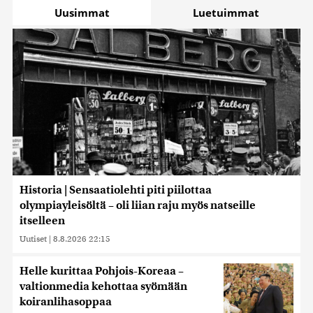
Uusimmat
Luetuimmat
Historia | Sensaatiolehti piti piilottaa
olympiayleisöltä – oli liian raju myös natseille
itselleen
Uutiset
|
8.8.2026 22:15
Helle kurittaa Pohjois-Koreaa –
valtionmedia kehottaa syömään
koiranlihasoppaa