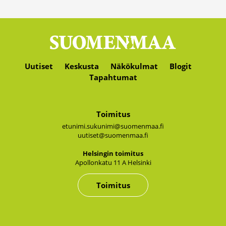
Uutiset
Keskusta
Näkökulmat
Blogit
Tapahtumat
Toimitus
etunimi.sukunimi@suomenmaa.fi
uutiset@suomenmaa.fi
Hel­sin­gin toi­mi­tus
Apol­lon­ka­tu 11 A Hel­sin­ki
Toimitus