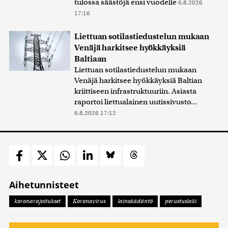
tulossa säästöjä ensi vuodelle
6.8.2026
17:16
Liettuan sotilastiedustelun mukaan
Venäjä harkitsee hyökkäyksiä
Baltiaan
Liettuan sotilastiedustelun mukaan
Venäjä harkitsee hyökkäyksiä Baltian
kriittiseen infrastruktuuriin. Asiasta
raportoi liettualainen uutissivusto...
6.8.2026 17:12
Aihetunnisteet
koronarajoitukset
Koronavirus
lainsäädäntö
perustuslaki