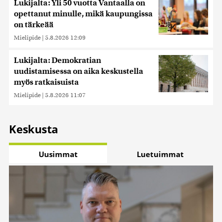
Lukijalta: Yli 50 vuotta Vantaalla on
opettanut minulle, mikä kaupungissa
on tärkeää
Mielipide
|
5.8.2026 12:09
Lukijalta: Demokratian
uudistamisessa on aika keskustella
myös ratkaisuista
Mielipide
|
5.8.2026 11:07
Keskusta
Uusimmat
Luetuimmat