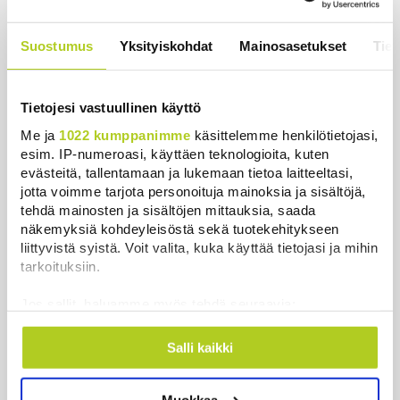
Veriputouksesta?
Uutiset
|
5.8.2026 23:00
Suostumus
Yksityiskohdat
Mainosasetukset
Tiet
Lohi roimi Purran esitystä Ylellä: ”Nyt
olisi ollut viimeinen hetki ottaa järki
Tietojesi vastuullinen käyttö
käteen”
Me ja
1022 kumppanimme
käsittelemme henkilötietojasi,
Uutiset
|
5.8.2026 14:40
esim. IP-numeroasi, käyttäen teknologioita, kuten
evästeitä, tallentamaan ja lukemaan tietoa laitteeltasi,
jotta voimme tarjota personoituja mainoksia ja sisältöjä,
tehdä mainosten ja sisältöjen mittauksia, saada
näkemyksiä kohdeyleisöstä sekä tuotekehitykseen
Uusimmat
liittyvistä syistä. Voit valita, kuka käyttää tietojasi ja mihin
tarkoituksiin.
Lämpöennätys meni uusiksi Slovakiassa toisena
Jos sallit, haluamme myös tehdä seuraavia:
päivänä peräkkäin
Kerätä tietoja maantieteellisestä sijainnistasi,
Uutiset
|
6.8.2026 18:44
mahdollisesti muutaman metrin tarkkuudella
Salli kaikki
Tunnistaa laitteesi skannaamalla sen
Valtiovarainministeriön leikkausehdotus voi
ominaispiirteitä aktiivisesti (sormenjäljen
pidentää Kelan käsittelyaikoja
Muokkaa