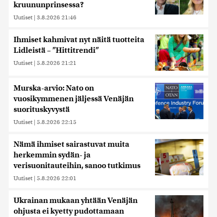
kruununprinsessa?
Uutiset
|
3.8.2026 21:46
Ihmiset kahmivat nyt näitä tuotteita
Lidleistä – ”Hittitrendi”
Uutiset
|
5.8.2026 21:21
Murska-arvio: Nato on
vuosikymmenen jäljessä Venäjän
suorituskyvystä
Uutiset
|
5.8.2026 22:15
Nämä ihmiset sairastuvat muita
herkemmin sydän- ja
verisuonitauteihin, sanoo tutkimus
Uutiset
|
5.8.2026 22:01
Ukrainan mukaan yhtään Venäjän
ohjusta ei kyetty pudottamaan