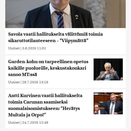
Savola vaatii hallitukselta välittömiä toimia
sikaruttotilanteeseen – ”Viipymättä”
Uutiset
|
3.8.2026 11:01
Garden-kohu on tarpeellinen opetus
kaikille puolueille, keskustakonkari
sanoo MT:ssä
Uutiset
|
28.7.2026 13:18
Antti Kurvinen vaatii hallitukselta
toimia Carunan saamiseksi
suomalaisomistukseen: ”Herätys
Multala ja Orpo!”
Uutiset
|
24.7.2026 12:48