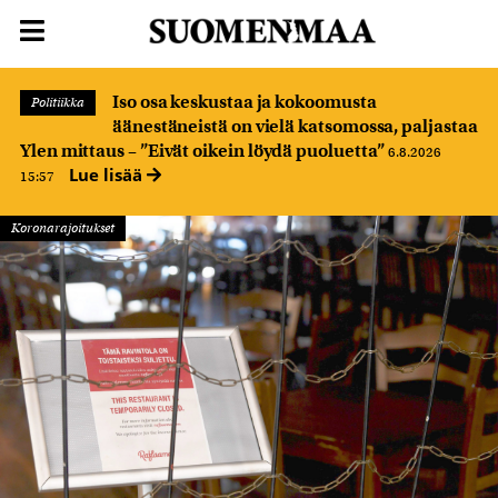
Iso osa keskustaa ja kokoomusta
Politiikka
äänestäneistä on vielä katsomossa, paljastaa
Ylen mittaus – ”Eivät oikein löydä puoluetta”
6.8.2026
Lue lisää
15:57
Koronarajoitukset