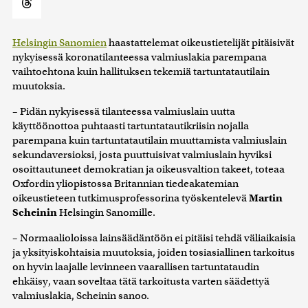
Helsingin Sanomien
haastattelemat oikeustietelijät pitäisivät
nykyisessä koronatilanteessa valmiuslakia parempana
vaihtoehtona kuin hallituksen tekemiä tartuntatautilain
muutoksia.
– Pidän nykyisessä tilanteessa valmiuslain uutta
käyttöönottoa puhtaasti tartuntatautikriisin nojalla
parempana kuin tartuntatautilain muuttamista valmiuslain
sekundaversioksi, josta puuttuisivat valmiuslain hyviksi
osoittautuneet demokratian ja oikeusvaltion takeet, toteaa
Oxfordin yliopistossa Britannian tiedeakatemian
oikeustieteen tutkimusprofessorina työskentelevä
Martin
Scheinin
Helsingin Sanomille.
– Normaalioloissa lainsäädäntöön ei pitäisi tehdä väliaikaisia
ja yksityiskohtaisia muutoksia, joiden tosiasiallinen tarkoitus
on hyvin laajalle levinneen vaarallisen tartuntataudin
ehkäisy, vaan soveltaa tätä tarkoitusta varten säädettyä
valmiuslakia, Scheinin sanoo.