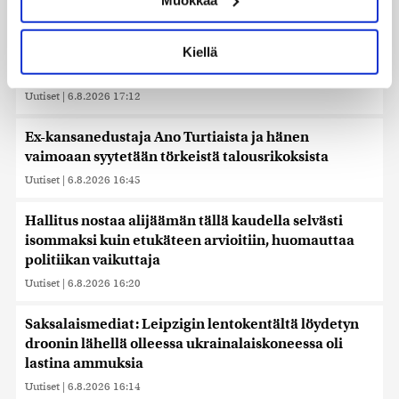
muodostaminen)
Uutiset
|
6.8.2026 17:16
Lue lisää siitä, miten henkilötietojasi käsitellään ja miten
voit määrittää asetuksesi
tiedot-osiossa
. Voit muuttaa
Kiellä
Liettuan sotilastiedustelun mukaan Venäjä
suostumustasi tai peruuttaa sen milloin vain
harkitsee hyökkäyksiä Baltiaan
evästeilmoituksessa.
Uutiset
|
6.8.2026 17:12
Käytämme evästeitä tarjoamamme sisällön ja mainosten
räätälöimiseen, sosiaalisen median ominaisuuksien
Ex-kansanedustaja Ano Turtiaista ja hänen
tukemiseen ja kävijämäärämme analysoimiseen. Lisäksi
vaimoaan syytetään törkeistä talousrikoksista
jaamme sosiaalisen median, mainosalan ja analytiikka-
Uutiset
|
6.8.2026 16:45
alan kumppaneillemme tietoja siitä, miten käytät
sivustoamme. Kumppanimme voivat yhdistää näitä
Hallitus nostaa alijäämän tällä kaudella selvästi
tietoja muihin tietoihin, joita olet antanut heille tai joita on
isommaksi kuin etukäteen arvioitiin, huomauttaa
kerätty, kun olet käyttänyt heidän palvelujaan. Tietoja
politiikan vaikuttaja
saatetaan myös siirtää ulkomaille.
Uutiset
|
6.8.2026 16:20
Saksalaismediat: Leipzigin lentokentältä löydetyn
droonin lähellä olleessa ukrainalaiskoneessa oli
lastina ammuksia
Uutiset
|
6.8.2026 16:14