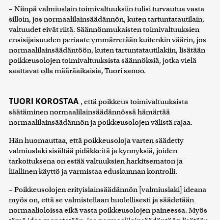
– Niinpä valmiuslain toimivaltuuksiin tulisi turvautua vasta
silloin, jos normaalilainsäädännön, kuten tartuntatautilain,
valtuudet eivät riitä. Säännönmukaisten toimivaltuuksien
ensisijaisuuden periaate ymmärretään kuitenkin väärin, jos
normaalilainsäädäntöön, kuten tartuntatautilakiin, lisätään
poikkeusolojen toimivaltuuksista säännöksiä, jotka vielä
saattavat olla määräaikaisia, Tuori sanoo.
TUORI KOROSTAA
, että poikkeus toimivaltuuksista
säätäminen normaalilainsäädännössä hämärtää
normaalilainsäädännön ja poikkeusolojen välistä rajaa.
Hän huomauttaa, että poikkeusoloja varten säädetty
valmiuslaki sisältää pidäkkeitä ja kynnyksiä, joiden
tarkoituksena on estää valtuuksien harkitsematon ja
liiallinen käyttö ja varmistaa eduskunnan kontrolli.
– Poikkeusolojen erityislainsäädännön [valmiuslaki] ideana
myös on, että se valmistellaan huolellisesti ja säädetään
normaalioloissa eikä vasta poikkeusolojen paineessa. Myös