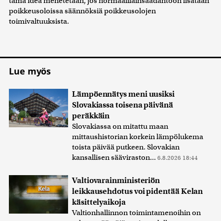
tämä idea menetetään, jos normaalilainsäädäntöön lisätään
poikkeusoloissa säännöksiä poikkeusolojen
toimivaltuuksista.
Lue myös
Lämpöennätys meni uusiksi
Slovakiassa toisena päivänä
peräkkäin
Slovakiassa on mitattu maan
mittaushistorian korkein lämpölukema
toista päivää putkeen. Slovakian
kansallisen sääviraston...
6.8.2026 18:44
Valtiovarainministeriön
leikkausehdotus voi pidentää Kelan
käsittelyaikoja
Valtionhallinnon toimintamenoihin on