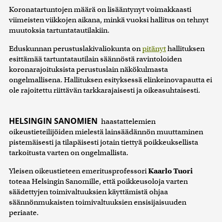
Koronatartuntojen määrä on lisääntynyt voimakkaasti
viimeisten viikkojen aikana, minkä vuoksi hallitus on tehnyt
muutoksia tartuntatautilakiin.
Eduskunnan perustuslakivaliokunta on
pitänyt
hallituksen
esittämää tartuntatautilain säännöstä ravintoloiden
koronarajoituksista perustuslain näkökulmasta
ongelmallisena. Hallituksen esityksessä elinkeinovapautta ei
ole rajoitettu riittävän tarkkarajaisesti ja oikeasuhtaisesti.
HELSINGIN SANOMIEN
haastattelemien
oikeustieteilijöiden mielestä lainsäädännön muuttaminen
pistemäisesti ja tilapäisesti jotain tiettyä poikkeuksellista
tarkoitusta varten on ongelmallista.
Yleisen oikeustieteen emeritusprofessori
Kaarlo Tuori
toteaa Helsingin Sanomille, että poikkeusoloja varten
säädettyjen toimivaltuuksien käyttämistä ohjaa
säännönmukaisten toimivaltuuksien ensisijaisuuden
periaate.