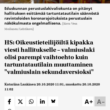
Eduskunnan perustuslakivaliokunta on pitänyt
hallituksen esittämää tartuntatautilain säännöstä
ravintoloiden koronarajoituksista perustuslain
näkökulmasta ongelmallisena.
(Kuva: Vesa
Moilanen/Lehtikuva)
HS: Oikeustieteilijöiltä kipakka
viesti hallitukselle – valmiuslaki
olisi parempi vaihtoehto kuin
tartuntatautilain muuttaminen
"valmiuslain sekundaversioksi"
Katariina Lankinen
20.10.2020 11:01
, muokattu
20.10.2020
11:02
A+
A–