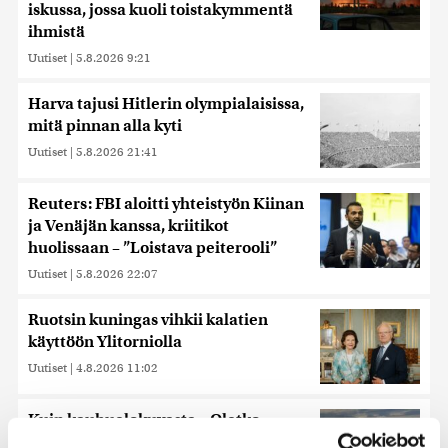
iskussa, jossa kuoli toistakymmentä
ihmistä
Uutiset
|
5.8.2026 9:21
Harva tajusi Hitlerin olympialaisissa,
mitä pinnan alla kyti
Uutiset
|
5.8.2026 21:41
Reuters: FBI aloitti yhteistyön Kiinan
ja Venäjän kanssa, kriitikot
huolissaan – ”Loistava peiterooli”
Uutiset
|
5.8.2026 22:07
Ruotsin kuningas vihkii kalatien
käyttöön Ylitorniolla
Uutiset
|
4.8.2026 11:02
Kuin kauhuelokuvasta – Oletko
kuullut Etelämantereen