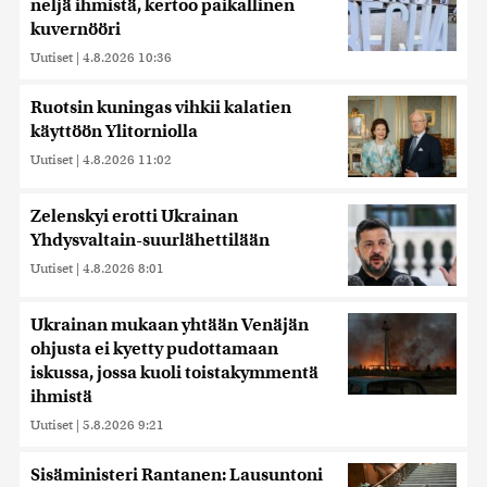
neljä ihmistä, kertoo paikallinen
kuvernööri
Uutiset
|
4.8.2026 10:36
Ruotsin kuningas vihkii kalatien
käyttöön Ylitorniolla
Uutiset
|
4.8.2026 11:02
Zelenskyi erotti Ukrainan
Yhdysvaltain-suurlähettilään
Uutiset
|
4.8.2026 8:01
Ukrainan mukaan yhtään Venäjän
ohjusta ei kyetty pudottamaan
iskussa, jossa kuoli toistakymmentä
ihmistä
Uutiset
|
5.8.2026 9:21
Sisäministeri Rantanen: Lausuntoni