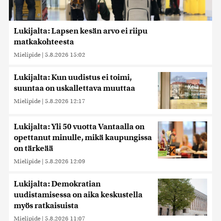
Lukijalta: Lapsen kesän arvo ei riipu
matkakohteesta
Mielipide
|
5.8.2026 15:02
Lukijalta: Kun uudistus ei toimi,
suuntaa on uskallettava muuttaa
Mielipide
|
5.8.2026 12:17
Lukijalta: Yli 50 vuotta Vantaalla on
opettanut minulle, mikä kaupungissa
on tärkeää
Mielipide
|
5.8.2026 12:09
Lukijalta: Demokratian
uudistamisessa on aika keskustella
myös ratkaisuista
Mielipide
|
5.8.2026 11:07