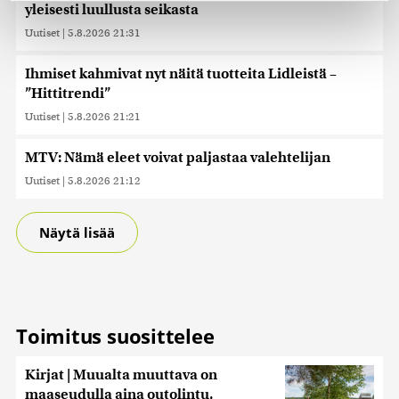
yleisesti luullusta seikasta
Käytämme evästeitä tarjoamamme sisällön ja mainosten
Uutiset
|
5.8.2026 21:31
räätälöimiseen, sosiaalisen median ominaisuuksien
tukemiseen ja kävijämäärämme analysoimiseen. Lisäksi
Ihmiset kahmivat nyt näitä tuotteita Lidleistä –
jaamme sosiaalisen median, mainosalan ja analytiikka-
”Hittitrendi”
alan kumppaneillemme tietoja siitä, miten käytät
Uutiset
|
5.8.2026 21:21
sivustoamme. Kumppanimme voivat yhdistää näitä
tietoja muihin tietoihin, joita olet antanut heille tai joita on
MTV: Nämä eleet voivat paljastaa valehtelijan
kerätty, kun olet käyttänyt heidän palvelujaan. Tietoja
saatetaan myös siirtää ulkomaille.
Uutiset
|
5.8.2026 21:12
Näytä lisää
Toimitus suosittelee
Kirjat | Muualta muuttava on
maaseudulla aina outolintu,