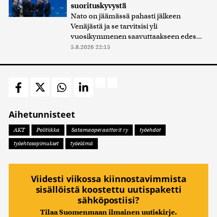
suorituskyvystä
Nato on jäämässä pahasti jälkeen
Venäjästä ja se tarvitsisi yli
vuosikymmenen saavuttaakseen edes...
5.8.2026 22:15
Aihetunnisteet
AKT
Politiikka
Satamaoperaattorit ry
työehdot
työehtosopimukset
työelämä
Viidesti viikossa kiinnostavimmista
sisällöistä koostettu uutispaketti
sähköpostiisi?
Tilaa Suomenmaan ilmainen uutiskirje.