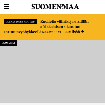
Kuolleita villisikoja etsitään
Afrikkalainen sikarutto
afrikkalaisen sikaruton
Lue lisää
tartuntavyöhykkeellä
5.8.2026 15:21
Ahtausala