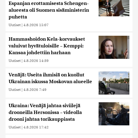
Espanjan erottamisesta Schengen-
alueesta oli Suomen sisäministerin
puhetta
Uutiset
|
4.8.2026 15:07
Hammashoidon Kela-korvaukset
valuivat hyvätuloisille – Kemppi:
Kansaa johdettiin harhaan
Uutiset
|
4.8.2026 14:39
Venäjä: Useita ihmisiä on kuollut
Ukrainan iskussa Moskovan alueelle
Uutiset
|
4.8.2026 7:49
Ukraina: Venäjä jahtaa siviilejä
drooneilla Hersonissa – videolla
drooni jahtaa torikauppiasta
Uutiset
|
4.8.2026 17:42