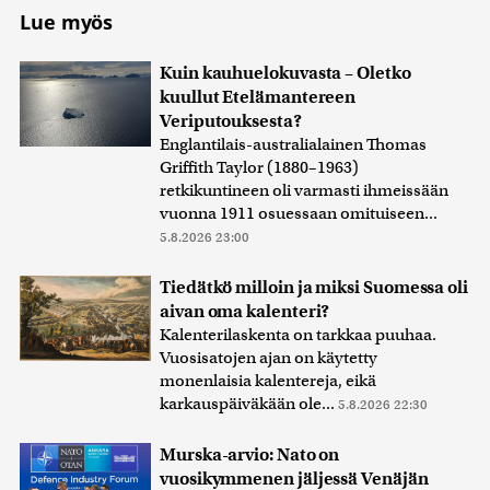
Lue myös
Kuin kauhuelokuvasta – Oletko
kuullut Etelämantereen
Veriputouksesta?
Englantilais-australialainen Thomas
Griffith Taylor (1880–1963)
retkikuntineen oli varmasti ihmeissään
vuonna 1911 osuessaan omituiseen...
5.8.2026 23:00
Tiedätkö milloin ja miksi Suomessa oli
aivan oma kalenteri?
Kalenterilaskenta on tarkkaa puuhaa.
Vuosisatojen ajan on käytetty
monenlaisia kalentereja, eikä
karkauspäiväkään ole...
5.8.2026 22:30
Murska-arvio: Nato on
vuosikymmenen jäljessä Venäjän