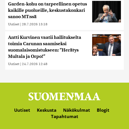
Garden-kohu on tarpeellinen opetus
kaikille puolueille, keskustakonkari
sanoo MT:ssä
Uutiset
|
28.7.2026 13:18
Antti Kurvinen vaatii hallitukselta
toimia Carunan saamiseksi
suomalaisomistukseen: ”Herätys
Multala ja Orpo!”
Uutiset
|
24.7.2026 12:48
Uutiset
Keskusta
Näkökulmat
Blogit
Tapahtumat