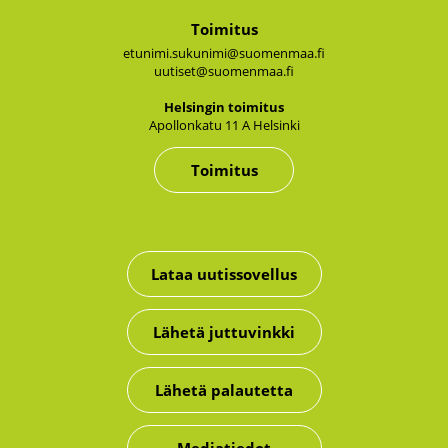
Toimitus
etunimi.sukunimi@suomenmaa.fi
uutiset@suomenmaa.fi
Hel­sin­gin toi­mi­tus
Apol­lon­ka­tu 11 A Hel­sin­ki
Toimitus
Lataa uutissovellus
Lähetä juttuvinkki
Lähetä palautetta