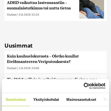
ADHD vaikuttaa lastensaantiin –
suomalaistutkimus toi uutta tietoa
Uutiset
|
3.8.2026 22:23
Uusimmat
Kuin kauhuelokuvasta – Oletko kuullut
Etelämantereen Veriputouksesta?
Uutiset
|
5.8.2026 23:00
Tiedätkö milloin ja miksi Suomessa oli aivan oma
kalenteri?
Uutiset
|
5.8.2026 22:30
Suostumus
Yksityiskohdat
Mainosasetukset
Tiet
Murska-arvio: Nato on vuosikymmenen jäljessä
Venäjän suorituskyvystä