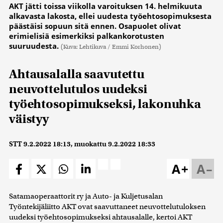
AKT jätti toissa viikolla varoituksen 14. helmikuuta
alkavasta lakosta, ellei uudesta työehtosopimuksesta
päästäisi sopuun sitä ennen. Osapuolet olivat
erimielisiä esimerkiksi palkankorotusten
suuruudesta.
(Kuva: Lehtikuva / Emmi Korhonen)
Ahtausalalla saavutettu
neuvottelutulos uudeksi
työehtosopimukseksi, lakonuhka
väistyy
STT
9.2.2022 18:13
, muokattu
9.2.2022 18:33
A+
A–
Satamaoperaattorit ry ja Auto- ja Kuljetusalan
Työntekijäliitto AKT ovat saavuttaneet neuvottelutuloksen
uudeksi työehtosopimukseksi ahtausalalle, kertoi AKT