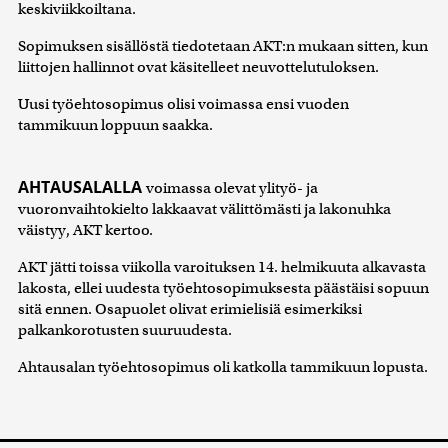
keskiviikkoiltana.
Sopimuksen sisällöstä tiedotetaan AKT:n mukaan sitten, kun
liittojen hallinnot ovat käsitelleet neuvottelutuloksen.
Uusi työehtosopimus olisi voimassa ensi vuoden
tammikuun loppuun saakka.
AHTAUSALALLA
voimassa olevat ylityö- ja
vuoronvaihtokielto lakkaavat välittömästi ja lakonuhka
väistyy, AKT kertoo.
AKT jätti toissa viikolla varoituksen 14. helmikuuta alkavasta
lakosta, ellei uudesta työehtosopimuksesta päästäisi sopuun
sitä ennen. Osapuolet olivat erimielisiä esimerkiksi
palkankorotusten suuruudesta.
Ahtausalan työehtosopimus oli katkolla tammikuun lopusta.