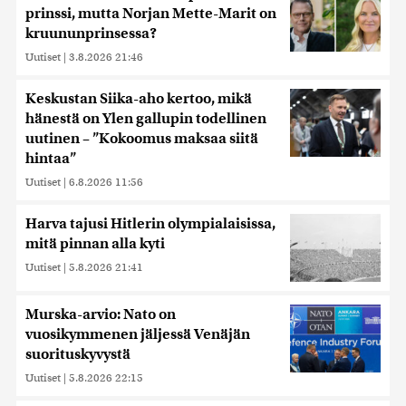
prinssi, mutta Norjan Mette-Marit on
kruununprinsessa?
Uutiset
|
3.8.2026 21:46
Keskustan Siika-aho kertoo, mikä
hänestä on Ylen gallupin todellinen
uutinen – ”Kokoomus maksaa siitä
hintaa”
Uutiset
|
6.8.2026 11:56
Harva tajusi Hitlerin olympialaisissa,
mitä pinnan alla kyti
Uutiset
|
5.8.2026 21:41
Murska-arvio: Nato on
vuosikymmenen jäljessä Venäjän
suorituskyvystä
Uutiset
|
5.8.2026 22:15