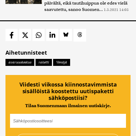
päivältä, eikä tautihuippua ole edes vielä
saavutettu, sanoo Suomen...
1.5.2021 14:05
Aihetunnisteet
avaruuskeskus
raketti
Venäjä
Viidesti viikossa kiinnostavimmista
sisällöistä koostettu uutispaketti
sähköpostiisi?
Tilaa Suomenmaan ilmainen uutiskirje.