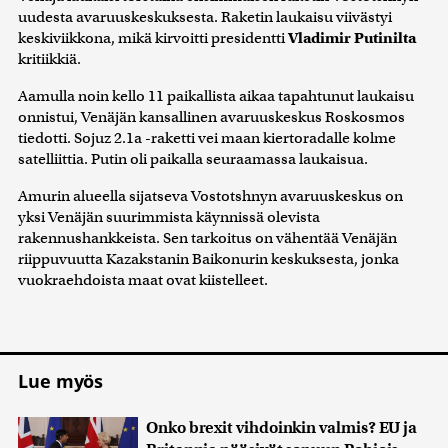
uudesta avaruuskeskuksesta. Raketin laukaisu viivästyi
keskiviikkona, mikä kirvoitti presidentti
Vladimir Putinilta
kritiikkiä.
Aamulla noin kello 11 paikallista aikaa tapahtunut laukaisu
onnistui, Venäjän kansallinen avaruuskeskus Roskosmos
tiedotti. Sojuz 2.1a -raketti vei maan kiertoradalle kolme
satelliittia. Putin oli paikalla seuraamassa laukaisua.
Amurin alueella sijatseva Vostotshnyn avaruuskeskus on
yksi Venäjän suurimmista käynnissä olevista
rakennushankkeista. Sen tarkoitus on vähentää Venäjän
riippuvuutta Kazakstanin Baikonurin keskuksesta, jonka
vuokraehdoista maat ovat kiistelleet.
Lue myös
Onko brexit vihdoinkin valmis? EU ja