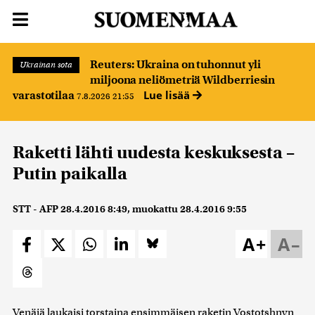
Reuters: Ukraina on tuhonnut yli
Ukrainan sota
miljoona neliömetriä Wildberriesin
Lue lisää
varastotilaa
7.8.2026 21:55
Raketti lähti uudesta keskuksesta –
Putin paikalla
STT - AFP
28.4.2016 8:49
, muokattu
28.4.2016 9:55
A+
A–
Venäjä laukaisi torstaina ensimmäisen raketin Vostotshnyn