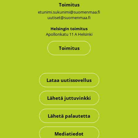
Toimitus
etunimi.sukunimi@suomenmaa.fi
uutiset@suomenmaa.fi
Hel­sin­gin toi­mi­tus
Apol­lon­ka­tu 11 A Hel­sin­ki
Toimitus
Lataa uutissovellus
Lähetä juttuvinkki
Lähetä palautetta
Mediatiedot