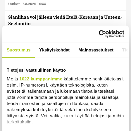
Uutiset
|
7.8.2026 16:55
Sianlihaa voi jälleen viedä Etelä-Koreaan ja Uuteen-
Seelantiin
Uutiset
|
7.8.2026 16:44
Järjestöt vastustavat karhun kiintiömetsästystä –
Suostumus
Yksityiskohdat
Mainosasetukset
Tiet
poliisi vetoaa kansalaisten turvallisuuteen
Uutiset
|
7.8.2026 15:51
Tietojesi vastuullinen käyttö
Ruokavirasto muuttaa rajoituksia afrikkalaisen
sikaruton tartuntavyöhykkeellä
Me ja
1022 kumppanimme
käsittelemme henkilötietojasi,
esim. IP-numeroasi, käyttäen teknologioita, kuten
Uutiset
|
7.8.2026 14:57
evästeitä, tallentamaan ja lukemaan tietoa laitteeltasi,
jotta voimme tarjota personoituja mainoksia ja sisältöjä,
Somejättejä vaaditaan vastuuseen riippuvuuden
tehdä mainosten ja sisältöjen mittauksia, saada
aiheuttamisesta
näkemyksiä kohdeyleisöstä sekä tuotekehitykseen
Uutiset
|
7.8.2026 14:30
liittyvistä syistä. Voit valita, kuka käyttää tietojasi ja mihin
tarkoituksiin.
WSJ: Tiedustelutiedon mukaan Venäjä voisi testata