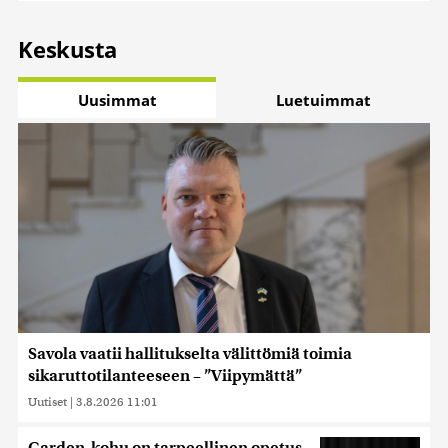
Keskusta
Uusimmat
Luetuimmat
Savola vaatii hallitukselta välittömiä toimia
sikaruttotilanteeseen – ”Viipymättä”
Uutiset
|
3.8.2026 11:01
Garden-kohu on tarpeellinen opetus