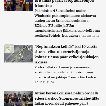
Britannia pääsivät sopuun Pohjois-
Irlannista
Pääministeri Sunak kehui uuden
Windsorin puitesopimuksen aloittavat
uuden luvun Britannian suhteissa
EU:hun. EU-laille ja EU:n
tuomioistuimelle jää kuitenkin vielä oma
roolinsa Pohjois-Irlannissa
27.2.2023 19:19
"Neptunuksen keihäs" iski 10 vuotta
sitten – vihattu terroristijohtaja
kohtasi tiensä pään erikoisjoukkojen
iskussa
Yhdysvallat sai kauan janoamansa
koston, kun maailman tuhoisimman
terrori-iskun johtaja Osama bin Laden...
1.5.2021 21:00
Intian koronakriisissä pahin on vielä
edessä, uskoo Suomen suurlähettiläs
Intian koronakriisi pahenee päivä