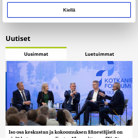
Uutiset
|
5.8.2026 14:40
voit määrittää asetuksesi
tiedot-osiossa
. Voit muuttaa
Kiellä
suostumustasi tai peruuttaa sen milloin vain
evästeilmoituksessa.
Käytämme evästeitä tarjoamamme sisällön ja mainosten
Uutiset
räätälöimiseen, sosiaalisen median ominaisuuksien
tukemiseen ja kävijämäärämme analysoimiseen. Lisäksi
jaamme sosiaalisen median, mainosalan ja analytiikka-
Uusimmat
Luetuimmat
alan kumppaneillemme tietoja siitä, miten käytät
sivustoamme. Kumppanimme voivat yhdistää näitä
tietoja muihin tietoihin, joita olet antanut heille tai joita on
kerätty, kun olet käyttänyt heidän palvelujaan. Tietoja
saatetaan myös siirtää ulkomaille.
Iso osa keskustan ja kokoomuksen äänestäjistä on