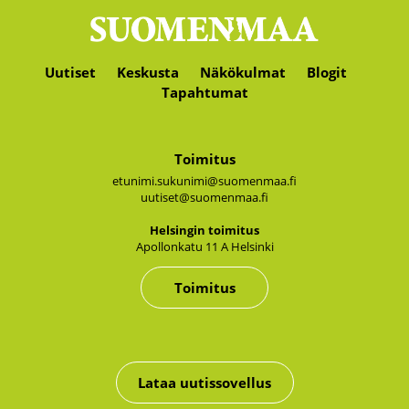
Uutiset
Keskusta
Näkökulmat
Blogit
Tapahtumat
Toimitus
etunimi.sukunimi@suomenmaa.fi
uutiset@suomenmaa.fi
Hel­sin­gin toi­mi­tus
Apol­lon­ka­tu 11 A Hel­sin­ki
Toimitus
Lataa uutissovellus