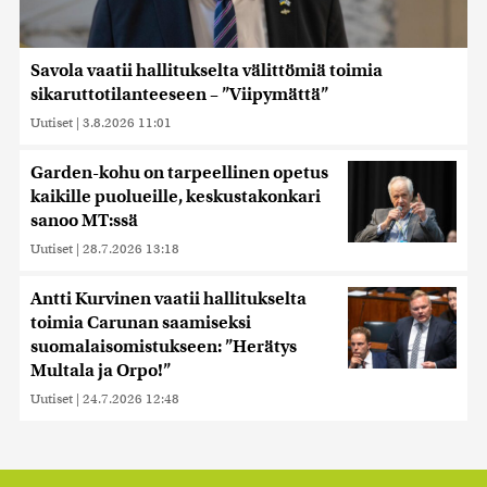
Savola vaatii hallitukselta välittömiä toimia
sikaruttotilanteeseen – ”Viipymättä”
Uutiset
|
3.8.2026 11:01
Garden-kohu on tarpeellinen opetus
kaikille puolueille, keskustakonkari
sanoo MT:ssä
Uutiset
|
28.7.2026 13:18
Antti Kurvinen vaatii hallitukselta
toimia Carunan saamiseksi
suomalaisomistukseen: ”Herätys
Multala ja Orpo!”
Uutiset
|
24.7.2026 12:48