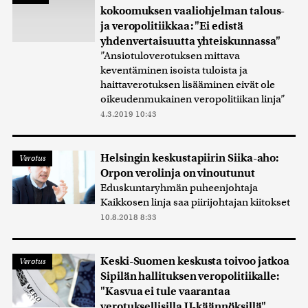
kokoomuksen vaaliohjelman talous-
ja veropolitiikkaa: "Ei edistä
yhdenvertaisuutta yhteiskunnassa"
”Ansiotuloverotuksen mittava
keventäminen isoista tuloista ja
haittaverotuksen lisääminen eivät ole
oikeudenmukainen veropolitiikan linja”
4.3.2019 10:43
Helsingin keskustapiirin Siika-aho:
Verotus
Orpon verolinja on vinoutunut
Eduskuntaryhmän puheenjohtaja
Kaikkosen linja saa piirijohtajan kiitokset
10.8.2018 8:33
Keski-Suomen keskusta toivoo jatkoa
Verotus
Sipilän hallituksen veropolitiikalle:
"Kasvua ei tule vaarantaa
verotuksellisilla U-käännöksillä"