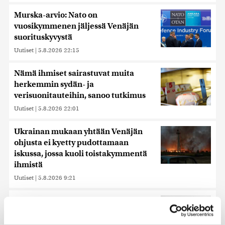
Murska-arvio: Nato on
vuosikymmenen jäljessä Venäjän
suorituskyvystä
Uutiset
|
5.8.2026 22:15
Nämä ihmiset sairastuvat muita
herkemmin sydän- ja
verisuonitauteihin, sanoo tutkimus
Uutiset
|
5.8.2026 22:01
Ukrainan mukaan yhtään Venäjän
ohjusta ei kyetty pudottamaan
iskussa, jossa kuoli toistakymmentä
ihmistä
Uutiset
|
5.8.2026 9:21
Harva tajusi Hitlerin olympialaisissa,
mitä pinnan alla kyti
Uutiset
|
5.8.2026 21:41