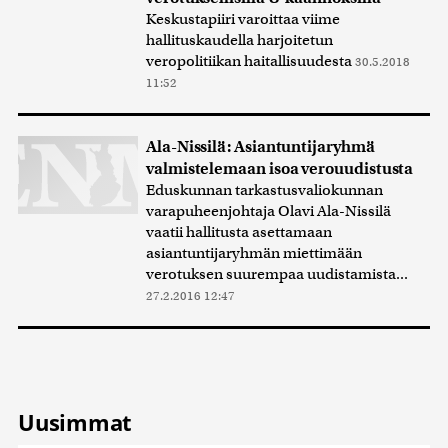
Keskustapiiri varoittaa viime
hallituskaudella harjoitetun
veropolitiikan haitallisuudesta
30.5.2018
11:52
Ala-Nissilä: Asiantuntijaryhmä
valmistelemaan isoa verouudistusta
Eduskunnan tarkastusvaliokunnan
varapuheenjohtaja Olavi Ala-Nissilä
vaatii hallitusta asettamaan
asiantuntijaryhmän miettimään
verotuksen suurempaa uudistamista...
27.2.2016 12:47
Uusimmat