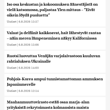
Iso osa keskustan ja kokoomuksen äänestäjistä on
vielä katsomossa, paljastaa Ylen mittaus – ”Eivät
oikein löydä puoluetta”
Uutiset
|
6.8.2026 15:57
Valaat ja delfiinit kaikkoavat, hait lähestyvät rantaa
– näin meren lämpeneminen näkyy Kaliforniassa
Uutiset
|
6.8.2026 15:06
Ruotsi luovuttaa Venäjän varjolaivastoon kuuluvan
rahtialuksen Ukrainalle
Uutiset
|
6.8.2026 14:03
Pohjois-Korea ampui tunnistamattoman ammuksen
Japaninmerelle
Uutiset
|
6.8.2026 12:14
Maahanmuuttovirasto estää osaa marja-alan
yrityksistä rekrytoimasta kolmansista maista