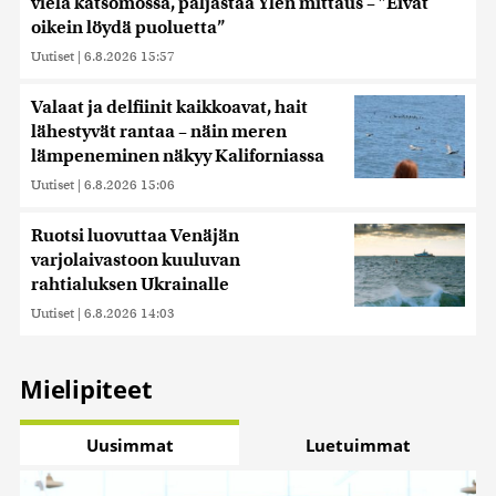
vielä katsomossa, paljastaa Ylen mittaus – ”Eivät
oikein löydä puoluetta”
Uutiset
|
6.8.2026 15:57
Valaat ja delfiinit kaikkoavat, hait
lähestyvät rantaa – näin meren
lämpeneminen näkyy Kaliforniassa
Uutiset
|
6.8.2026 15:06
Ruotsi luovuttaa Venäjän
varjolaivastoon kuuluvan
rahtialuksen Ukrainalle
Uutiset
|
6.8.2026 14:03
Mielipiteet
Uusimmat
Luetuimmat