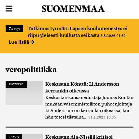
Tutkimus tyrmää: Lapsen koulumenestys ei
Terveys
riipu yleisesti luullusta seikasta
5.8.2026 21:31
Lue lisää
veropolitiikka
Keskustan Könttä: Li Andersson
Politiikka
kerrankin oikeassa
Keskustan kansanedustaja Joonas Köntän
mukaan vasemmistoliiton puheenjohtaja
Li Andersson on kerrankin oikeassa, kun
hän totesi tiistaina...
31.1.2023 18:35
Keskustan Ala-Nissilä kritisoi
Talous