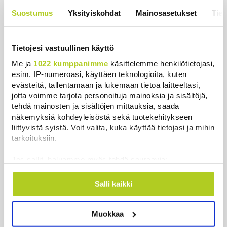
Suostumus
Yksityiskohdat
Mainosasetukset
Tiet
Reuters: FBI aloitti yhteistyön Kiinan
ja Venäjän kanssa, kriitikot
Tietojesi vastuullinen käyttö
huolissaan – ”Loistava peiterooli”
Uutiset
|
5.8.2026 22:07
Me ja
1022 kumppanimme
käsittelemme henkilötietojasi,
esim. IP-numeroasi, käyttäen teknologioita, kuten
Ruotsin kuningas vihkii kalatien
evästeitä, tallentamaan ja lukemaan tietoa laitteeltasi,
jotta voimme tarjota personoituja mainoksia ja sisältöjä,
käyttöön Ylitorniolla
tehdä mainosten ja sisältöjen mittauksia, saada
Uutiset
|
4.8.2026 11:02
näkemyksiä kohdeyleisöstä sekä tuotekehitykseen
liittyvistä syistä. Voit valita, kuka käyttää tietojasi ja mihin
Kuin kauhuelokuvasta – Oletko
tarkoituksiin.
kuullut Etelämantereen
Veriputouksesta?
Jos sallit, haluamme myös tehdä seuraavia:
Kerätä tietoja maantieteellisestä sijainnistasi,
Uutiset
|
5.8.2026 23:00
mahdollisesti muutaman metrin tarkkuudella
Salli kaikki
Tunnistaa laitteesi skannaamalla sen
Lohi roimi Purran esitystä Ylellä: ”Nyt
ominaispiirteitä aktiivisesti (sormenjäljen
olisi ollut viimeinen hetki ottaa järki
Muokkaa
muodostaminen)
käteen”
Lue lisää siitä, miten henkilötietojasi käsitellään ja miten