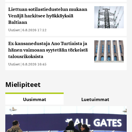
saatetaan myös siirtää ulkomaille.
Liettuan sotilastiedustelun mukaan
Venäjä harkitsee hyökkäyksiä
Baltiaan
Uutiset
|
6.8.2026 17:12
Ex-kansanedustaja Ano Turtiaista ja
hänen vaimoaan syytetään törkeistä
talousrikoksista
Uutiset
|
6.8.2026 16:45
Mielipiteet
Uusimmat
Luetuimmat