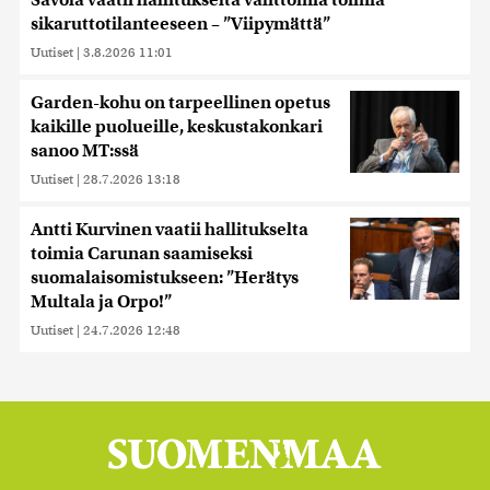
Savola vaatii hallitukselta välittömiä toimia
sikaruttotilanteeseen – ”Viipymättä”
Uutiset
|
3.8.2026 11:01
Garden-kohu on tarpeellinen opetus
kaikille puolueille, keskustakonkari
sanoo MT:ssä
Uutiset
|
28.7.2026 13:18
Antti Kurvinen vaatii hallitukselta
toimia Carunan saamiseksi
suomalaisomistukseen: ”Herätys
Multala ja Orpo!”
Uutiset
|
24.7.2026 12:48