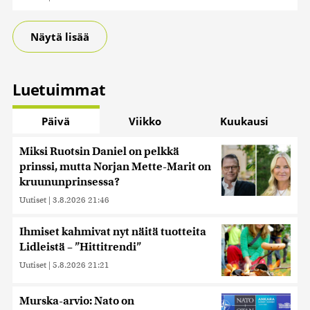
Näytä lisää
Luetuimmat
Päivä
Viikko
Kuukausi
Miksi Ruotsin Daniel on pelkkä
prinssi, mutta Norjan Mette-Marit on
kruununprinsessa?
Uutiset
|
3.8.2026 21:46
Ihmiset kahmivat nyt näitä tuotteita
Lidleistä – ”Hittitrendi”
Uutiset
|
5.8.2026 21:21
Murska-arvio: Nato on