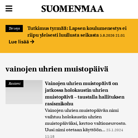
Tutkimus tyrmää: Lapsen koulumenestys ei
Terveys
riipu yleisesti luullusta seikasta
5.8.2026 21:31
Lue lisää
vainojen uhrien muistopäivä
Vainojen uhrien muistopäivä on
Rasismi
jatkossa holokaustin uhrien
muistopäivä – taustalla hallituksen
rasismikohu
Vainojen uhrien muistopäivän nimi
vaihtuu holokaustin uhrien
muistopäiväksi, kertoo valtioneuvosto.
Uusi nimi otetaan käyttöön...
25.1.2024
11:18