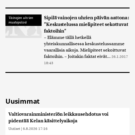
Sipilä vainojen uhrien päivän aattona:
Vainojen uhrien
mustopäivä
"Keskustelussa mielipiteet sekottuvat
faktoihin"
– Elämme tällä hetkellä
yhteiskunnallisessa keskustelussamme
vaarallisia aikoja. Mielipiteet sekoittuvat
faktoihin. – Joitakin faktat eivät...
26.1.2017
18:43
Uusimmat
Valtiovarainministeriön leikkausehdotus voi
pidentää Kelan käsittelyaikoja
Uutiset
|
6.8.2026 17:16