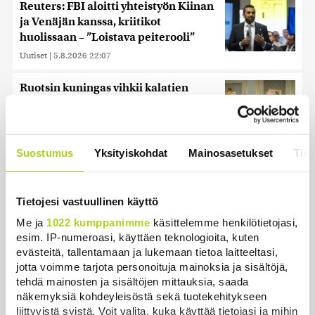
Reuters: FBI aloitti yhteistyön Kiinan
ja Venäjän kanssa, kriitikot
huolissaan – ”Loistava peiterooli”
Uutiset
|
5.8.2026 22:07
Ruotsin kuningas vihkii kalatien
käyttöön Ylitorniolla
Uutiset
|
4.8.2026 11:02
Suostumus
Yksityiskohdat
Mainosasetukset
Tiet
Kuin kauhuelokuvasta – Oletko
kuullut Etelämantereen
Veriputouksesta?
Tietojesi vastuullinen käyttö
Uutiset
|
5.8.2026 23:00
Me ja
1022 kumppanimme
käsittelemme henkilötietojasi,
esim. IP-numeroasi, käyttäen teknologioita, kuten
Lohi roimi Purran esitystä Ylellä: ”Nyt
evästeitä, tallentamaan ja lukemaan tietoa laitteeltasi,
olisi ollut viimeinen hetki ottaa järki
jotta voimme tarjota personoituja mainoksia ja sisältöjä,
käteen”
tehdä mainosten ja sisältöjen mittauksia, saada
Uutiset
|
5.8.2026 14:40
näkemyksiä kohdeyleisöstä sekä tuotekehitykseen
liittyvistä syistä. Voit valita, kuka käyttää tietojasi ja mihin