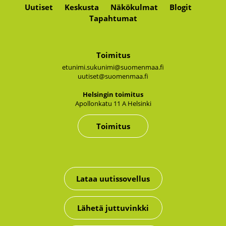
Uutiset
Keskusta
Näkökulmat
Blogit
Tapahtumat
Toimitus
etunimi.sukunimi@suomenmaa.fi
uutiset@suomenmaa.fi
Hel­sin­gin toi­mi­tus
Apol­lon­ka­tu 11 A Hel­sin­ki
Toimitus
Lataa uutissovellus
Lähetä juttuvinkki