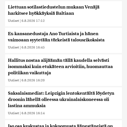
Liettuan sotilastiedustelun mukaan Venäjä
harkitsee hyökkäyksiä Baltiaan
Uutiset
|
6.8.2026 17:12
Ex-kansanedustaja Ano Turtiaista ja hänen
vaimoaan syytetään törkeistä talousrikoksista
Uutiset
|
6.8.2026 16:45
Hallitus nostaa alijäämän tällä kaudella selvästi
isommaksi kuin etukäteen arvioitiin, huomauttaa
politiikan vaikuttaja
Uutiset
|
6.8.2026 16:20
Saksalaismediat: Leipzigin lentokentältä löydetyn
droonin lähellä olleessa ukrainalaiskoneessa oli
lastina ammuksia
Uutiset
|
6.8.2026 16:14
Iso osa keskustaa ja kokoomusta äänestäneistä on